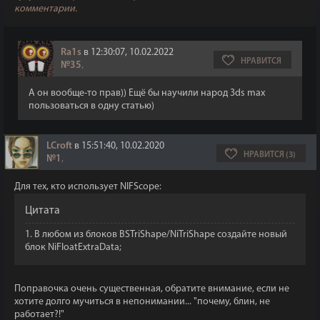
комментарии.
Ra1s
в 12:30:07, 10.02.2022
НРАВИТСЯ
№35
,
А он вообще-то прав)) Ещё бы научили народ 3ds max
пользоваться в одну статью)
LCroft
в 15:51:40, 10.02.2020
НРАВИТСЯ (3)
№1
,
Для тех, кто использует NIFScope:
Цитата
1. В любом из блоков BSTriShape/NiTriShape создайте новый
блок NiFloatExtraData;
Поправочка очень существенная, обратите внимание, если не
хотите долго мучиться в непонимании... "почему, блин, не
работает?!"