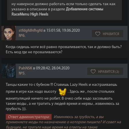
ну наверное должно работать если только сделать так как
указано в описании в разделе
Добавление системы
RaceMenu High Heels
stfdgfdhfhgfd
в 15:01:58, 19.06.2020
НРАВИТСЯ
№6
,
Когда сидишь ноги всё равно проваливаются, так и должно быть?
Есть мод где не проваливаются?
PahNSK
в 09:28:42, 28.04.2020
НРАВИТСЯ (2)
№5
,
Танцы какие то с бубном !!! Ставишь Lazy Heels и настраиваешь
прям в игре как надо высоту
. Здесь же , после стольких
манипуляций ничего не робит. В очко себе надо засовывать
такие моды , а не тратить у людей время и нервы , извиняюсь за
грубость ))).
Ответ администратора:
Извиняюсь за грубость, а вы
применяете моды по назначению о котором пишите? И совет на
будущее, не тратьте наше время на ответы на такие