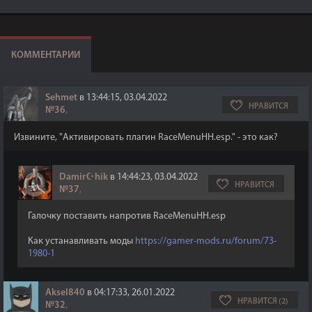
КОММЕНТАРИИ
Sehmet
в 13:44:15, 03.04.2022
НРАВИТСЯ
№36
,
Извините, "Активировать плагин RaceMenuHH.esp." - это как?
Damir☪hik
в 14:44:23, 03.04.2022
НРАВИТСЯ
№37
,
Галочку поставить напротив RaceMenuHH.esp
Как устанавливать моды
https://gamer-mods.ru/forum/73-
1980-1
Aksel840
в 04:17:33, 26.01.2022
НРАВИТСЯ (2)
№32
,