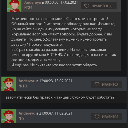
Andereyu
в 00:50:05, 17.02.2021
НРАВИТСЯ (1)
№24
,
Мне непонятна ваша позиция. С чего мне вас тролить?
Обычный вопрос. Я искренне поблагодарил вас. Извините,
но на сайте вы один из умеющих, которые не всегда
нормально воспринимают вопросы. Будьте добрее. И вы
думаете, что мне, 52-х летнему мужику нужно тролить
девушку? Просто подумайте.
Ещё раз спасибо за разъяснение. На ле я использовал
именно другой мод HDT HHS. И не ожидал, что на се всё так
сложно с модами на физику.
И ещё раз. Не считайте что вас все хотят обидеть.
Andereyu
в 12:00:23, 15.02.2021
НРАВИТСЯ
№10
,
автоматически без правок и танцев с бубном будет работать?
Andereyu
в 21:09:47, 11.02.2021
НРАВИТСЯ
№9
,