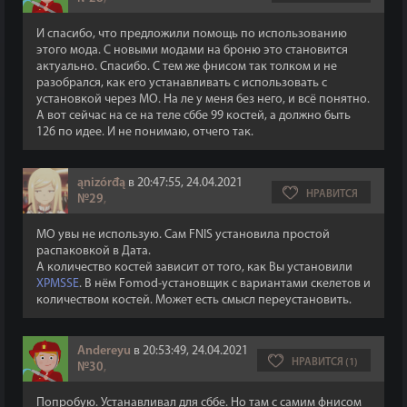
И спасибо, что предложили помощь по использованию
этого мода. С новыми модами на броню это становится
актуально. Спасибо. С тем же фнисом так толком и не
разобрался, как его устанавливать с использовать с
установкой через МО. На ле у меня без него, и всё понятно.
А вот сейчас на се на теле сббе 99 костей, а должно быть
126 по идее. И не понимаю, отчего так.
ąnizórđą
в 20:47:55, 24.04.2021
НРАВИТСЯ
№29
,
МО увы не использую. Сам FNIS установила простой
распаковкой в Дата.
А количество костей зависит от того, как Вы установили
XPMSSE
. В нём Fomod-установщик с вариантами скелетов и
количеством костей. Может есть смысл переустановить.
Andereyu
в 20:53:49, 24.04.2021
НРАВИТСЯ (1)
№30
,
Попробую. Устанавливал для сббе. Но там с самим фнисом