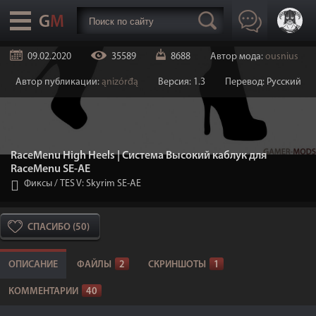
09.02.2020
35589
8688
Автор мода:
ousnius
Автор публикации:
ąnizórđą
Версия: 1.3
Перевод: Русский
RaceMenu High Heels | Система Высокий каблук для
RaceMenu SE-АЕ
Фиксы
/
TES V: Skyrim SE-AE
СПАСИБО (50)
ОПИСАНИЕ
ФАЙЛЫ
2
СКРИНШОТЫ
1
КОММЕНТАРИИ
40