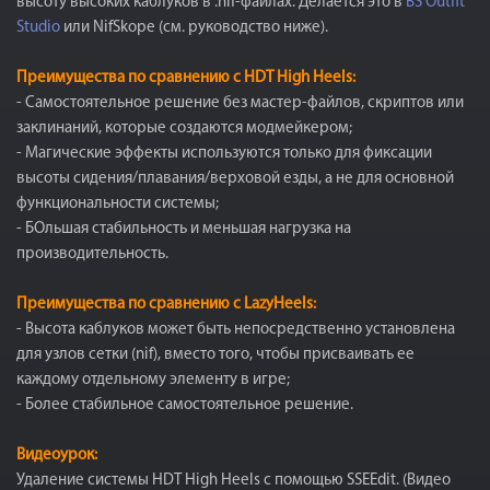
высоту высоких каблуков в .nif-файлах. Делается это в
BS Outfit
Studio
или NifSkope (см. руководство ниже).
Преимущества по сравнению с HDT High Heels:
- Самостоятельное решение без мастер-файлов, скриптов или
заклинаний, которые создаются модмейкером;
- Магические эффекты используются только для фиксации
высоты сидения/плавания/верховой езды, а не для основной
функциональности системы;
- БОльшая стабильность и меньшая нагрузка на
производительность.
Преимущества по сравнению с LazyHeels:
- Высота каблуков может быть непосредственно установлена
для узлов сетки (nif), вместо того, чтобы присваивать ее
каждому отдельному элементу в игре;
- Более стабильное самостоятельное решение.
Видеоурок:
Удаление системы HDT High Heels с помощью SSEEdit. (Видео