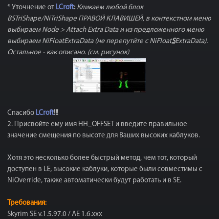
* Уточнение от
LCroft
:
Кликаем любой блок
BSTriShape/NiTriShape ПРАВОЙ КЛАВИШЕЙ, в контекстном меню
выбираем Node > Attach Extra Data и из предложенного меню
выбираем NiFloatExtraData (не перепутйте с NiFloat
S
ExtraData).
Остальное - как описано. (см. рисунок)
Спасибо
LCroft
!!!
2. Присвойте ему имя HH_OFFSET и введите правильное
значение смещения по высоте для Ваших высоких каблуков.
Хотя это несколько более быстрый метод, чем тот, который
доступен в LE, высокие каблуки, которые были совместимы с
NiOverride, также автоматически будут работать и в SE.
Требования:
Skyrim SE v.1.5.97.0 / AE 1.6.ххх