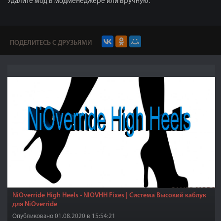
Удалите мод в модменеджере или вручную.
ПОДЕЛИТЕСЬ С ДРУЗЬЯМИ
NiOverride High Heels - NIOVHH Fixes | Система Высокий каблук
для NiOverride
Опубликовано 01.08.2020 в 15:54:21