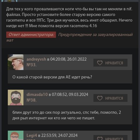
Для тех у кого проваливаются ноги что-бы вы там не меняли в nif.
файлах. Просто установите более старую версию самого
racemenu и все !!!!Пс. Три дня мучился, весь инет обшарил. Ничего
нигде нет !!! Мне помогла версия racemenu 4.16
Ответ администратора:
Предупреждение за завуалированный
мат
andreyvsh
в 04:20:08, 26.01.2022
НРАВИТСЯ
№33
,
О какой старой версии для АЕ идет речь?
dimasda10
в 07:08:52, 09.03.2024
НРАВИТСЯ
№38
,
блин друг это до сих пор актуально, спс тебе, помогло, 2
дня рыл интернет ни кто ни чего не пишет.
Legi4
в 22:53:59, 24.07.2024
НРАВИТСЯ