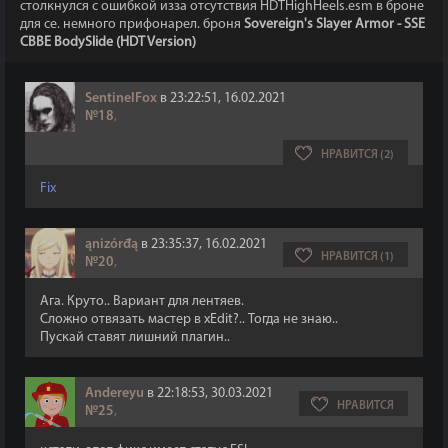
столкнулся с ошибкой изза отсутствия HDTHighHeels.esm в броне
для се. немного прифонарел. броня
Sovereign's Slayer Armor - SSE
CBBE BodySlide (HDT Version)
SentinelFox
в 23:22:51, 16.02.2021
№18
,
НРАВИТСЯ (2)
Fix
ąnizórđą
в 23:35:37, 16.02.2021
НРАВИТСЯ (1)
№20
,
Ага. Круто.. Вариант для лентяев.
Сложно отвязать мастер в xEdit?.. Тогда не знаю..
Пускай ставят лишний плагин..
Andereyu
в 22:18:53, 30.03.2021
НРАВИТСЯ
№25
,