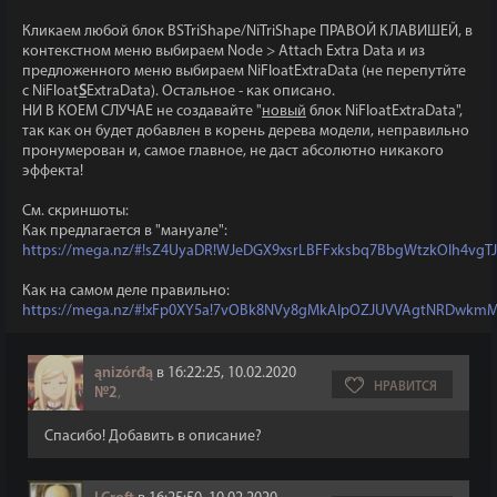
Кликаем любой блок BSTriShape/NiTriShape ПРАВОЙ КЛАВИШЕЙ, в
контекстном меню выбираем Node > Attach Extra Data и из
предложенного меню выбираем NiFloatExtraData (не перепутйте
с NiFloat
S
ExtraData). Остальное - как описано.
НИ В КОЕМ СЛУЧАЕ не создавайте "
новый
блок NiFloatExtraData",
так как он будет добавлен в корень дерева модели, неправильно
пронумерован и, самое главное, не даст абсолютно никакого
эффекта!
См. скриншоты:
Как предлагается в "мануале":
https://mega.nz/#!sZ4UyaDR!WJeDGX9xsrLBFFxksbq7BbgWtzkOIh4vg
Как на самом деле правильно:
https://mega.nz/#!xFp0XY5a!7vOBk8NVy8gMkAIpOZJUVVAgtNRDwkm
ąnizórđą
в 16:22:25, 10.02.2020
НРАВИТСЯ
№2
,
Спасибо! Добавить в описание?