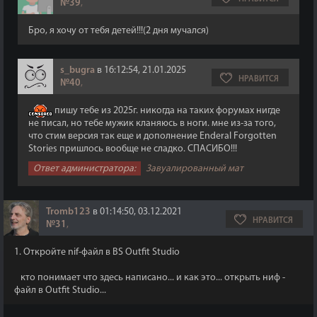
№39
,
Бро, я хочу от тебя детей!!!(2 дня мучался)
s_bugra
в 16:12:54, 21.01.2025
НРАВИТСЯ
№40
,
пишу тебе из 2025г. никогда на таких форумах нигде
не писал, но тебе мужик кланяюсь в ноги. мне из-за того,
что стим версия так еще и дополнение Enderal Forgotten
Stories пришлось вообще не сладко. СПАСИБО!!!
Ответ администратора:
Завуалированный мат
Tromb123
в 01:14:50, 03.12.2021
НРАВИТСЯ
№31
,
1. Откройте nif-файл в BS Outfit Studio
кто понимает что здесь написано... и как это... открыть ниф -
файл в Outfit Studio...