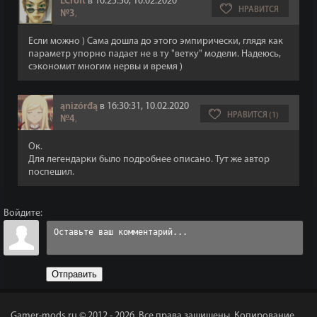
LCroft
в 16:25:50, 10.02.2020
НРАВИТСЯ
№3
,
Если можно ) Сама дошла до этого эмпирически, глядя как
параметр упорно падает не в ту "ветку" модели. Надеюсь,
сэкономит многим нервы и время )
ąnizórđą
в 16:30:31, 10.02.2020
НРАВИТСЯ (1)
№4
,
Ок.
Для легендарки было подробнее описано. Тут же автор
поспешил.
Войдите:
Отправить
Gamer-mods.ru © 2012 - 2026.
Все права защищены. Копирование