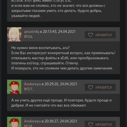
кстати. этот фикс имеет статус ESL.
и если вам не сложно, это не значит, что все должны с
закрытыми глазами уметь это делать. будьте добры,
уважайте людей.
ąnizórđą
в 20:15:43, 24.04.2021
НРАВИТСЯ
№26
,
Не нужно меня воспитывать, ага?
Если Вас интересует конкретный вопрос, как привязывать/
отвязывать мастер-файлы в xEdit, или преобразовывать
плагины esl/esp, спрашивайте. Отвечу.
И поверьте, это не сложнее чем делать другим замечания.
Andereyu
в 20:29:20, 24.04.2021
НРАВИТСЯ
№27
,
А не учить других ещё проще. И повторю, будьте проще и
добрее. И не считайте что вас все обижают.
Andereyu
в 20:36:27, 24.04.2021
НРАВИТСЯ
№28
,