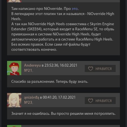
Там написано про NiOverride. Про
это
.
В легендарке этот плагин так и назывался - NiOverride High
Heels.
А так как NiOverride High Heels совместима с Skyrim Engine
Extender (SKEE64), который входит в RaceMenu SE, то обувь
привязанная к системе NiOverride High Heels, будет
автоматически
работать и в системе RaceMenu High Heels.
Без всяких правок. Если сами nif-файлы будут
соответствовать конечно.
Andereyu
в 23:52:36, 16.02.2021
НРАВИТСЯ
№21
,
Спасибо за разъяснение. Теперь буду знать.
ąnizórđą
в 00:41:20, 17.02.2021
НРАВИТСЯ
№23
,
Значит я не ошиблась. Вы просто решили меня потроллить.