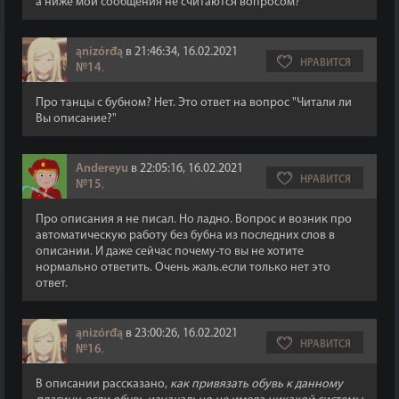
а ниже мои сообщения не считаются вопросом?
ąnizórđą
в 21:46:34, 16.02.2021
НРАВИТСЯ
№14
,
Про танцы с бубном? Нет. Это ответ на вопрос "Читали ли
Вы описание?"
Andereyu
в 22:05:16, 16.02.2021
НРАВИТСЯ
№15
,
Про описания я не писал. Но ладно. Вопрос и возник про
автоматическую работу без бубна из последних слов в
описании. И даже сейчас почему-то вы не хотите
нормально ответить. Очень жаль.если только нет это
ответ.
ąnizórđą
в 23:00:26, 16.02.2021
НРАВИТСЯ
№16
,
В описании рассказано,
как привязать обувь к данному