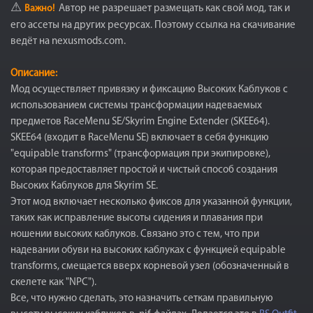
⚠
Важно!
Автор не разрешает размещать как свой мод, так и
его ассеты на других ресурсах. Поэтому ссылка на скачивание
ведёт на nexusmods.com.
Описание:
Мод осуществляет привязку и фиксацию Высоких Каблуков с
использованием системы трансформации надеваемых
предметов RaceMenu SE/Skyrim Engine Extender (SKEE64).
SKEE64 (входит в RaceMenu SE) включает в себя функцию
"equipable transforms" (трансформация при экипировке),
которая предоставляет простой и чистый способ создания
Высоких Каблуков для Skyrim SE.
Этот мод включает несколько фиксов для указанной функции,
таких как исправление высоты сидения и плавания при
ношении высоких каблуков. Связано это с тем, что при
надевании обуви на высоких каблуках с функцией equipable
transforms, смещается вверх корневой узел (обозначенный в
скелете как "NPC").
Все, что нужно сделать, это назначить сеткам правильную