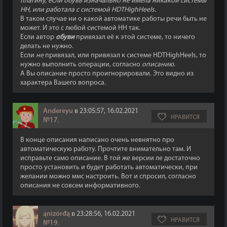
плагину, если обувь изначально не имела никакой системы
НН, или работала с системой HDTHighHeels.
В таком случае ни о какой автоматике работы речи быть не
может. И это с любой системой НН так.
Если автор
обуви
привязал её к этой системе, то ничего
делать не нужно.
Если
не
привязал, или привязал к системе HDTHighHeels, то
нужно выполнить операции, согласно
описанию
.
А Вы описание просто проигнорировали. Это видно из
характера Вашего вопроса.
Andereyu
в 23:05:57, 16.02.2021
НРАВИТСЯ
№17
,
В конце описания написано очень невнятно про
автоматическую работу. Прочтите внимательно там. И
исправьте само описание. В той же версии ле достаточно
просто установить и будет работать автоматически, при
желании можно ммс настроить. Вот и спросил, согласно
описания не совсем информативного.
ąnizórđą
в 23:28:56, 16.02.2021
НРАВИТСЯ
№19
,