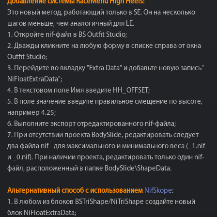
Добавление системы RaceMenu High Heels:
Это новый метод, работающий только в SE. Он на несколько
шагов меньше, чем аналогичный для LE.
1. Откройте nif-файл в BS Outfit Studio;
2. Дважды кликните на любую форму в списке справа от окна
Outfit Studio;
3. Перейдите во вкладку "Extra Data" и добавьте новую запись"
NiFloatExtraData";
4. В текстовом поле Имя введите HH_OFFSET;
5. В поле значение введите правильное смещение по высоте,
например 4.25;
6. Выполните экспорт отредактированного nif-файла;
7. При отсутствии проекта BodySlide, редактировать следует
два файла nif - для максимального и минимального веса (_1.nif
и _0.nif). При наличии проекта, редактировать только один nif-
файл, расположенный в папке BodySlide\ShapeData.
Альтернативный способ с использованием
NifSkope
:
1. В любом из блоков BSTriShape/NiTriShape создайте новый
блок NiFloatExtraData;