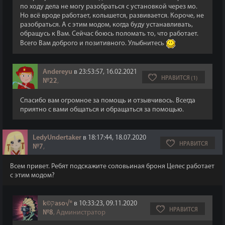
по ходу дела не могу разобраться с установкой через мо.
Но всё вроде работает, колышется, развивается. Короче, не
разобраться. А с этим модом, когда буду устанавливать,
обращусь к Вам. Сейчас боюсь поломать то, что работает.
Всего Вам доброго и позитивного. Улыбнитесь
Andereyu
в 23:53:57, 16.02.2021
НРАВИТСЯ (1)
№22
,
Спасибо вам огромное за помощь и отзывчивось. Всегда
приятно с вами общаться и обращаться за помощью.
LedyUndertaker
в 18:17:44, 18.07.2020
НРАВИТСЯ
№7
,
Всем привет. Ребят подскажите соловьиная броня Целес работает
с этим модом?
k©קaso√®
в 10:33:23, 09.11.2020
НРАВИТСЯ
№8
, Администратор