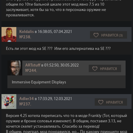
общем по 10ти бальной шкале этот мод явно 7.5 из 10
заслуживает, хотя бы за то, что в персонажа оружие не
проваливается.
Koldalis
в 16:38:05, 07.04.2021
НРАВИТСЯ (3)
№238
,
Есть ли этот мод на SE ??? Или его альтернатива на SE ???
ARTstuff
в 01:52:50, 30.05.2022
НРАВИТСЯ
№244
,
Immersive Equipment Displays
Adler34
в 17:33:29, 12.03.2021
НРАВИТСЯ
№237
,
Версия 4.25 хотела переписать что то в моде Frankly (Тот, который
оружие и броню соловья изменяет). В общем, поставил 3.13, не
хочется скелет устанавливать. Спасибо за перевод!
В общем, поиграл, мод понравился, но... По какому принципу мод