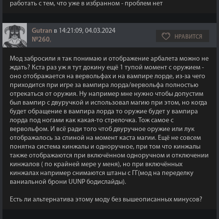
работать с тем, что уже в избранном - проблем нет
Gutran
в 14:21:09, 04.03.2024
НРАВИТСЯ
№260
,
Мод забросили я так понимаю и отображение арбалета можно не
ждать? Кста раз уж я тут докину ещё 1 тупой момент с оружием -
оно отображается на вервольфах и на вампире лорде, из-за чего
приходится при игре за вампира лорда/вервольфа полностью
отрекаться от оружия. Ну например мне нужно чтобы допустим
был вампир с двуручкой и использовал магию при этом, но когда
будет обращение в вампира лорда то оружие будет у вампира
лорда под ногами как какая-то стрелочка. Тож самое с
вервольфом. И всё ради того чтоб двуручное оружие или лук
отображалось за спиной на момент каста магии. Ещё не совсем
понятна система кинжалы и одноручное, при том что кинжалы
также отображаются при включённом одноручном и отключении
кинжалов ( по крайней мере у меня), но при включённых
кинжалах например снимаются штаны с ГГ(мод на переделку
ваниальной брони UUNP бодислайды).
Есть ли альтернатива этому моду без вышеописанных минусов?