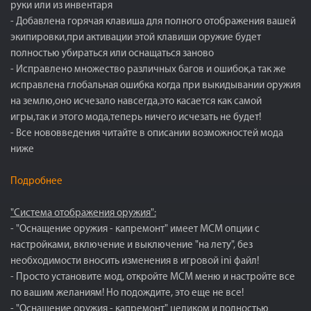
руки или из инвентаря
- Добавлена горячая клавиша для полного отображения вашей
экипировки,при активации этой клавиши оружие будет
полностью убираться или оснащаться заново
- Исправлено множество различных багов и ошибок,а так же
исправлена глобальная ошибка когда при выкидывании оружия
на землю,оно исчезало навсегда,это касается как самой
игры,так и этого мода,теперь ничего исчезать не будет!
- Все нововведения читайте в описании возможностей мода
ниже
Подробнее
"Система отображения оружия":
- "Оснащение оружия - капремонт" имеет MCM опции с
настройками, включение и выключение "на лету", без
необходимости вносить изменения в игровой ini файл!
- Просто установите мод, откройте MCM меню и настройте все
по вашим желаниям! Но подождите, это еще не все!
- "Оснащение оружия - капремонт" целиком и полностью