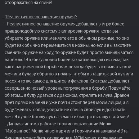
отображаться на спине!
"Реалистичное оснащение оружия":
- Реалистичное оснащение оружия добавляет в игру более
правдоподобную систему экипировки оружия, когда вы
убираете оружие или меняете его в обычном режиме, то оно
будет как обычно перемещаться в ножны, но если вы захотите
сменить оружие на ходу, то оружие будет просто выкидываться
на землю! Это безусловно более захватывающая система, так
как в напряженной борьбе вам некогда будет засовывать свой
меч или булаву обратно в ножны, чтобы вытащить свой лук или
посох и то же самое для щитов и факелов. Система добавляет
совершенно новый уровень погружения в борьбу. Подумайте
об этом... я буду драться с драконом, стрелять из лука. Дракон
прет прямо на меня и уже почти стоит перед моим лицом, а я
буду "жевать" сопли, убирать не спеша свой лук и доставать
меч. Я лучше брошу лук на землю и быстро вытащу свой меч!
- Данная система работает при использовании Меню
"Избранное", Меню инвентаря или Горячими клавишами! Эта
функция может быть отключена в MCM меню, если вам не