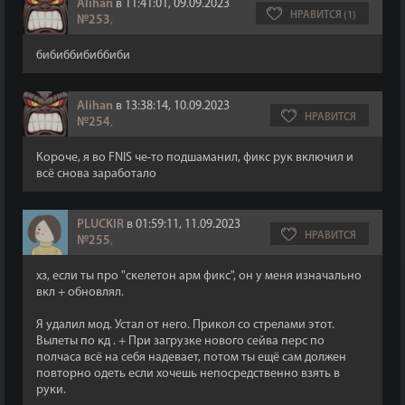
Alihan
в 11:41:01, 09.09.2023
НРАВИТСЯ (1)
№253
,
бибиббибиббиби
Alihan
в 13:38:14, 10.09.2023
НРАВИТСЯ
№254
,
Короче, я во FNIS че-то подшаманил, фикс рук включил и
всё снова заработало
PLUCKIR
в 01:59:11, 11.09.2023
НРАВИТСЯ
№255
,
хз, если ты про "скелетон арм фикс", он у меня изначально
вкл + обновлял.
Я удалил мод. Устал от него. Прикол со стрелами этот.
Вылеты по кд . + При загрузке нового сейва перс по
полчаса всё на себя надевает, потом ты ещё сам должен
повторно одеть если хочешь непосредственно взять в
руки.