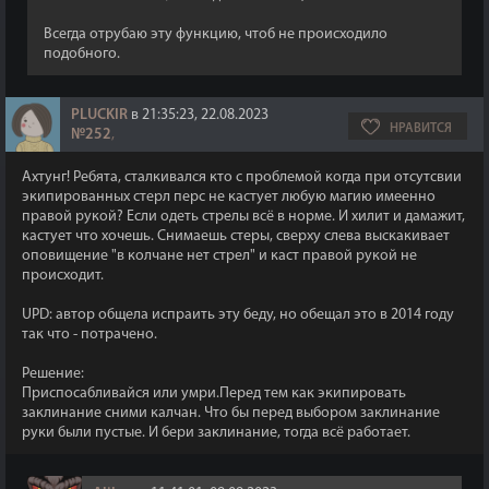
Всегда отрубаю эту функцию, чтоб не происходило
подобного.
PLUCKIR
в 21:35:23, 22.08.2023
НРАВИТСЯ
№252
,
Ахтунг! Ребята, сталкивался кто с проблемой когда при отсутсвии
экипированных стерл перс не кастует любую магию имеенно
правой рукой? Если одеть стрелы всё в норме. И хилит и дамажит,
кастует что хочешь. Снимаешь стеры, сверху слева выскакивает
оповищение "в колчане нет стрел" и каст правой рукой не
происходит.
UPD: автор общела испраить эту беду, но обещал это в 2014 году
так что - потрачено.
Решение:
Приспосабливайся или умри.Перед тем как экипировать
заклинание сними калчан. Что бы перед выбором заклинание
руки были пустые. И бери заклинание, тогда всё работает.