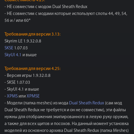
Совместимость 4.25:
- НЕ совместим с модом Dual Sheath Redux
- НЕ совместим с модами которые используют слоты 44, 49, 54,
56 и / или 60*
Требования для версии 3.13:
Skyrim LE 1.9.32.0.8
SKSE
1.07.03
SkyUI 4.1
и выше
Требования для версии 4.25:
- Версия игры 1.9.32.0.8
- SKSE 1.07.03
- SkyUI 4.1 и выше
-
XPMS
или
XPMSE
- Модели (папка meshes) из мода
Dual Sheath Redux
(сам мод
Dual Sheath Redux не требуется и он не совместим), эти файлы
нужны для отображения экипированного в левую руку оружия,
а также для всех щитов и посохов. На данный момент установка
моделей из основного архива Dual Sheath Redux (папка Meshes)