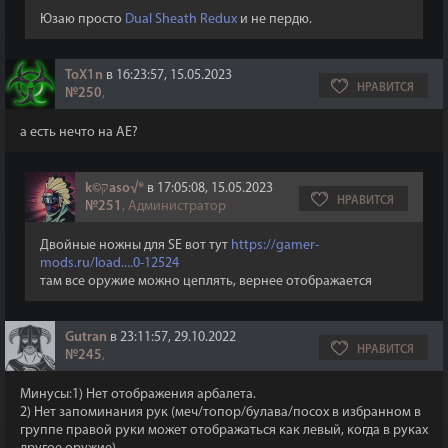
Юзаю просто
Dual Sheath Redux
и не пердю.
ToX1n
в 16:23:57, 15.05.2023
НРАВИТСЯ
№250
,
а есть нечто на AE?
k©קaso√®
в 17:05:08, 15.05.2023
НРАВИТСЯ
№251
, Администратор
Двойные ножны для SE вот тут
https://gamer-
mods.ru/load....0-12524
там все оружие можно цеплять, вернее отображается
Gutran
в 23:11:57, 29.10.2022
НРАВИТСЯ
№245
,
Минусы:1) Нет отображения арбалета.
2) Нет запоминания рук (меч/топор/булава/посох в избранном в
группе правой руки может отображаться как левый, когда в руках