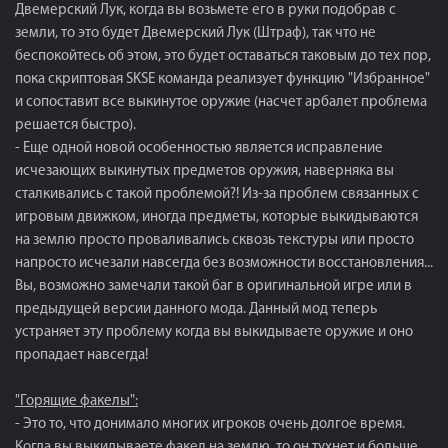
Двемерский Лук, когда вы возьмете его в руки подобрав с
земли, то это будет Двемерский Лук (Штраф), так что не
беспокойтесь об этом, это будет оставаться таковым до тех пор,
пока скриптовая SKSE команда реализует функцию "Избранное"
и сопоставит все выкинутое оружие (насчет арбалет проблема
решается быстро).
- Еще одной новой особенностью является исправление
исчезающих выкинутых предметов оружия, наверняка вы
сталкивались с такой проблемой?! Из-за проблем связанных с
игровым движком, иногда предметы, которые выкидываются
на землю просто проваливались сквозь текстуры или просто
напросто исчезали навсегда без возможности восстановления...
Вы, возможно замечали такой баг в оригинальной игре или в
предыдущей версии данного мода. Данный мод теперь
устраняет эту проблему когда вы выкидываете оружие и оно
пропадает навсегда!
"Горящие факелы":
- Это то, что донимало многих игроков очень долгое время.
Когда вы выкидываете факел на землю, то он тухнет и больше