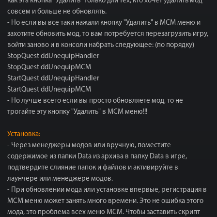
как эта кнопка "Удалить" только для тех, кто хочет удалить мод
совсем и больше не обновлять.
- Но если вы все таки нажали кнопку "Удалить" в МСМ меню и
захотите обновить мод, то вам потребуется перезагрузить игру,
войти заново и в консоли набрать следующее: (по порядку)
StopQuest ddUnequipHandler
StopQuest ddUnequipMCM
StartQuest ddUnequipHandler
StartQuest ddUnequipMCM
- Но лучше всего если вы просто обновляете мод, то не
трогайте эту кнопку "Удалить" в МСМ меню!!!
Установка:
- Через менеджеры модов или вручную, поместите
содержимое из папки Data из архива в папку Data в игре,
подтвердите слияние папок и файлов и активируйте в
лаунчере или менеджере модов.
- При обновлении мода или установке впервые, регистрация в
MCM меню может занять много времени. Это не ошибка этого
мода, это проблема всех меню MCM. Чтобы заставить скрипт