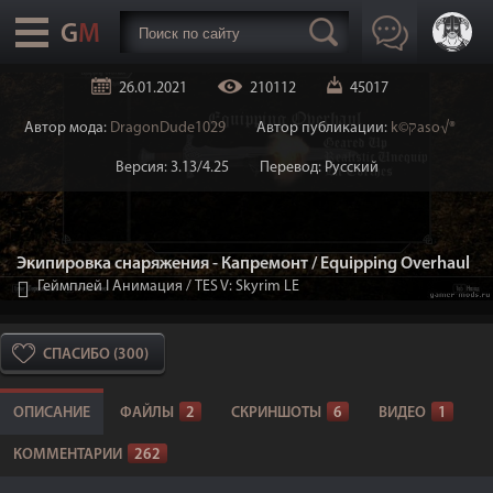
26.01.2021
210112
45017
Автор мода:
DragonDude1029
Автор публикации:
k©קaso√®
Версия: 3.13/4.25
Перевод: Русский
Экипировка снаряжения - Капремонт / Equipping Overhaul
Геймплей I Анимация
/
TES V: Skyrim LE
СПАСИБО (300)
ОПИСАНИЕ
ФАЙЛЫ
2
СКРИНШОТЫ
6
ВИДЕО
1
КОММЕНТАРИИ
262