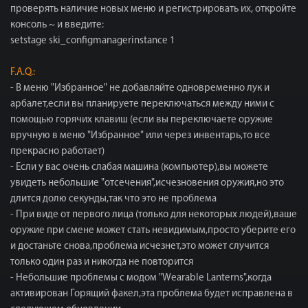
проверять наличие новых меню и регистрировать их, откройте
консоль ~ и введите:
setstage ski_configmanagerinstance 1
F.A.Q.:
- В меню "Избранное" не добавляйте одновременно лук и
арбалет,если вы планируете переключаться между ними с
помощью горячих клавиш (если вы переключаете оружие
вручную в меню "Избранное" или через инвентарь,то все
прекрасно работает)
- Если у вас очень слабая машина (компьютер),вы можете
увидеть небольшие "отсечения",исчезновения оружия,но это
длится долю секунды,так что это не проблема
- При виде от первого лица (только для некоторых людей),ваше
оружие при смене может стать невидимым,просто уберите его
и достаньте снова,проблема исчезнет,это может случится
только один раз и никогда не повторится
- Небольшие проблемы с модом "Wearable Lanterns",когда
активирован Горящий факел,эта проблема будет исправлена в