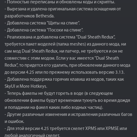
- Полностью переписаны и обновлены коды и скрипты.
- Вырезана и удалена оригинальная система оснащения от
разработчиков Bethesda.
- Добавлена система "Щиты на спине".
- Добавлена система "Посохи на спине".
- Реализована и добавлена система "Dual Sheath Redux",
требуется пакет моделей (папка meshes) из данного мода, ни
сам мод Dual Sheath Redux, ни патчер, не требуются и он не
совместим с этим модом. Если у вас имеется "Dual Sheath
Redux", то придется его удалить, при обновлении данного мода
до версии 4.25 или по прежнему использовать версию 3.13.
- Добавлена поддержка горячих клавиш из модов, таких как
SkyUI и More Hotkeys.
- Теперь факелы не будут гореть в воде (в следующем
обновлении факелы будут временами тухнуть во время дождя
и попадании на факел каких либо водных частиц).
- Другие различные изменения и исправления различных багов
и ошибок.
- Для этой версии 4.25 требуется скелет XPMS или XPMSE или
любой аналогичный скелет.