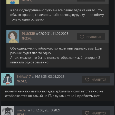
№249
,
а вот с одноручным оружием все равно беда какая то... то
оба, то правое, то левое... выбираешь двуручку - полюбому
только одно остается
PLUCKIR
в 02:29:31, 11.09.2023
НРАВИТСЯ
№256
,
Обе одноручки отображаются если они одинаковые. Если
разные будет что-то одно.
А так, можно что бы на поясе отображались 2 топора и 2
кинжала одновременно.
Skifcat17
в 14:13:35, 03.03.2022
НРАВИТСЯ
№242
,
почему не нажимается вкладка арбалета и соответственно не
отображается он самый на ГГ, с луками такой проблемы нет
iiiedan
в 13:12:36, 28.10.2021
НРАВИТСЯ