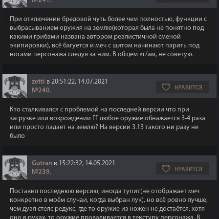
№241
,
При отключении бредовой чуть более чем полностью, функции с
выбрасыванием оружия на землю(которая была не понятно под
какими грибами названа автором реалистичной сменой
экипировки), всё багуется и меч с щитом начинают парить под
ногами персонажа следуя за ним. В общем кг/ам, не советую.
zetti
в 20:51:22, 14.07.2021
НРАВИТСЯ
№240
,
Кто сталкивался с проблемой на последней версии что при
загрузке или возрождении ГГ любое оружие обнажается 3-4 раза
или просто падает на землю? На версии 3.13 такого ни разу не
было
Gutran
в 15:22:32, 14.05.2021
НРАВИТСЯ
№239
,
Поставил последнюю версию, иногда тупит(не отображает меч
конкретно в моём случаи, когда выбран лук), но всё ровно лучше,
чем дуал стелс редукс, где то оружие из ножен не достаётся, хотя
оно в руках, то оружие проваливается в текстуру персонажа. В