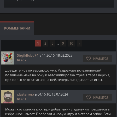
КОММЕНТАРИИ
1
2
3
...
9
10
»
SirgikBubu74
в 11:26:16, 18.02.2025
НРАВИТСЯ
№262
,
Доведите новую версию до ума. Раздражает исчезновение/
появление меча на боку и автоэкипировка стрел! Старая версия,
при попытке откатиться на неё, теперь выкидывает из игры.
xlasterrorx
в 04:16:10, 13.07.2024
НРАВИТСЯ
№261
,
Может кто сталкивался, при добавлении / удалении предметов в
избранное - вылет. Пробовал и новую игру и в старом сейве. Если