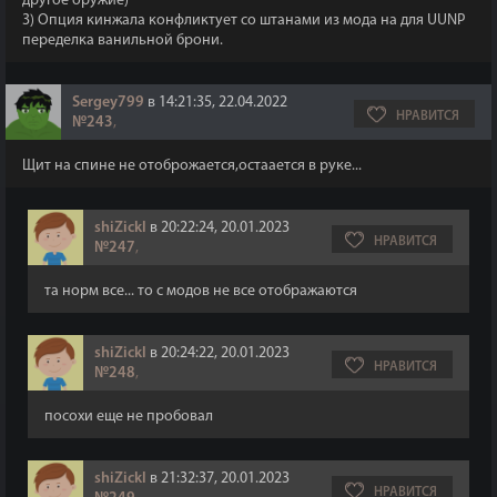
другое оружие)
3) Опция кинжала конфликтует со штанами из мода на для UUNP
переделка ванильной брони.
Sergey799
в 14:21:35, 22.04.2022
НРАВИТСЯ
№243
,
Щит на спине не отоброжается,остаается в руке...
shiZickl
в 20:22:24, 20.01.2023
НРАВИТСЯ
№247
,
та норм все... то с модов не все отображаются
shiZickl
в 20:24:22, 20.01.2023
НРАВИТСЯ
№248
,
посохи еще не пробовал
shiZickl
в 21:32:37, 20.01.2023
НРАВИТСЯ