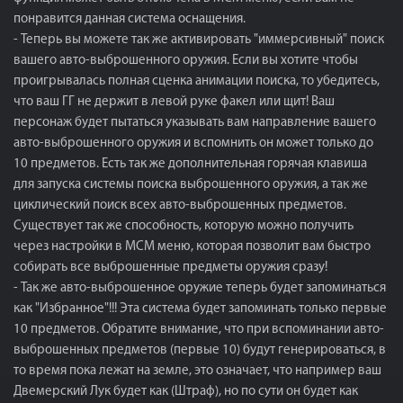
понравится данная система оснащения.
- Теперь вы можете так же активировать "иммерсивный" поиск
вашего авто-выброшенного оружия. Если вы хотите чтобы
проигрывалась полная сценка анимации поиска, то убедитесь,
что ваш ГГ не держит в левой руке факел или щит! Ваш
персонаж будет пытаться указывать вам направление вашего
авто-выброшенного оружия и вспомнить он может только до
10 предметов. Есть так же дополнительная горячая клавиша
для запуска системы поиска выброшенного оружия, а так же
циклический поиск всех авто-выброшенных предметов.
Существует так же способность, которую можно получить
через настройки в MCM меню, которая позволит вам быстро
собирать все выброшенные предметы оружия сразу!
- Так же авто-выброшенное оружие теперь будет запоминаться
как "Избранное"!!! Эта система будет запоминать только первые
10 предметов. Обратите внимание, что при вспоминании авто-
выброшенных предметов (первые 10) будут генерироваться, в
то время пока лежат на земле, это означает, что например ваш
Двемерский Лук будет как (Штраф), но по сути он будет как