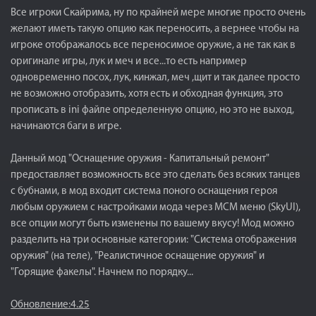
Все игроки Скайрима, ну по крайней мере многие просто очень
желают иметь такую опцию как переносить, а вернее чтобы на
игроке отображалось все переносимое оружие, а не так как в
оригинале игры, лук и меч и все...то есть например
одновременно посох, лук, кинжал, меч ,щит и так далее просто
не возможно отобразить, хотя есть и обходная функция, это
прописать в ini файле определенную опцию, но это не выход,
начинаются баги в игре.
Данный мод "Оснащение оружия - Капитальный ремонт"
предоставляет возможность все это сделать без всяких танцев
с бубнами, в мод входит система поного оснащения героя
любым оружием с настройками мода через MCM меню (SkyUI),
все опции могут быть изменены по вашему вкусу! Мод можно
разделить на три основные категории: "Система отображения
оружия" (на теле), "Реалистичное оснащение оружия" и
"Горящие факелы". Начнем по порядку...
Обновление:4.25