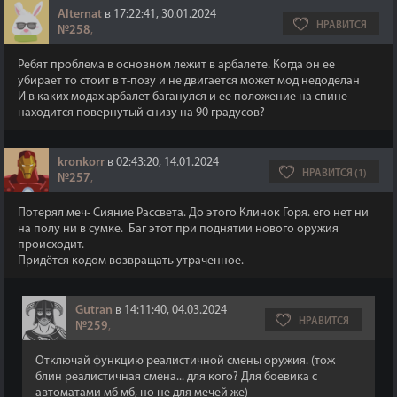
Alternat
в 17:22:41, 30.01.2024
НРАВИТСЯ
№258
,
Ребят проблема в основном лежит в арбалете. Когда он ее
убирает то стоит в т-позу и не двигается может мод недоделан
И в каких модах арбалет баганулся и ее положение на спине
находится повернутый снизу на 90 градусов?
kronkorr
в 02:43:20, 14.01.2024
НРАВИТСЯ (1)
№257
,
Потерял меч- Сияние Рассвета. До этого Клинок Горя. его нет ни
на полу ни в сумке. Баг этот при поднятии нового оружия
происходит.
Придётся кодом возвращать утраченное.
Gutran
в 14:11:40, 04.03.2024
НРАВИТСЯ
№259
,
Отключай функцию реалистичной смены оружия. (тож
блин реалистичная смена... для кого? Для боевика с
автоматами мб мб, но не для мечей же)