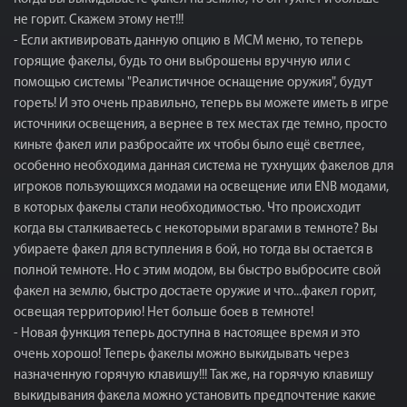
не горит. Скажем этому нет!!!
- Если активировать данную опцию в МСМ меню, то теперь
горящие факелы, будь то они выброшены вручную или с
помощью системы "Реалистичное оснащение оружия", будут
гореть! И это очень правильно, теперь вы можете иметь в игре
источники освещения, а вернее в тех местах где темно, просто
киньте факел или разбросайте их чтобы было ещё светлее,
особенно необходима данная система не тухнущих факелов для
игроков пользующихся модами на освещение или ENB модами,
в которых факелы стали необходимостью. Что происходит
когда вы сталкиваетесь с некоторыми врагами в темноте? Вы
убираете факел для вступления в бой, но тогда вы остается в
полной темноте. Но с этим модом, вы быстро выбросите свой
факел на землю, быстро достаете оружие и что...факел горит,
освещая территорию! Нет больше боев в темноте!
- Новая функция теперь доступна в настоящее время и это
очень хорошо! Теперь факелы можно выкидывать через
назначенную горячую клавишу!!! Так же, на горячую клавишу
выкидывания факела можно установить предпочтение какие