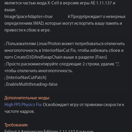
является частью мода X-Cell в версиях игры AE 1.11.137 и
выше.
ImageSpaceAdapter=true # Предупреждает о неверных
определениях IMAD, которые могут испортить вашу память и
привести к сбою в игре.
; Пользователям Linux/Proton может потребоваться отключить
многопоточность в InteriorNavCut Fix, чтобы избежать сбоев и
патч CreateD3DAndSwapChain выше в разделе [Fixes]
; Просто раскомментируйте следующие 2 строки, удалив ";",
чтобы отключить многопоточность.
; [InteriorNavCutPatch]
; EnableMultithreading=false
Дополнительные моды:
High FPS Physics Fix
: Освобождает игру от привязки скорости к
частоте кадров.
Требования: