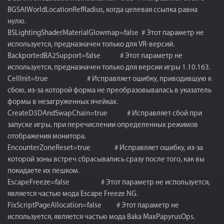
BGSAIWorldLocationRefRadius, когда целевая ссылка равна
нулю.
BSLightingShaderMaterialGlowmap=false # Этот параметр не
используется, предназначен только для VR-версий.
BackportedBA2Support=false # Этот параметр не
используется, предназначен только для версии игры 1.10.163.
CellInit=true # Исправляет ​​ошибку, приводившую к
сбою, из-за которой форма не преобразовывалась в указатель
формы в незагруженных ячейках.
CreateD3DAndSwapChain=true # Исправляет сбой при
запуске игры, при перечислении определенных режимов
отображения монитора.
EncounterZoneReset=true # Исправляет ошибку, из-за
которой зоны встреч сбрасывались сразу после того, как вы
покидаете их пешком.
EscapeFreeze=false # Этот параметр не используется,
является частью мода Escape Freeze NG.
FixScriptPageAllocation=false # Этот параметр не
используется, является частью мода Baka MaxPapyrusOps.