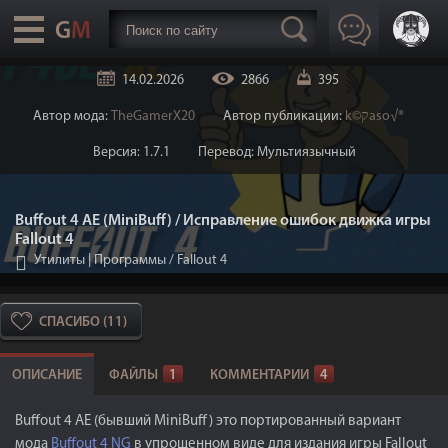
14.02.2026
2866
395
Автор мода:
TheGamerX20
Автор публикации:
k©קaso√®
Версия: 1.7.1
Перевод: Мультиязычный
Buffout 4 AE (MiniBuff) / Исправление ошибок движка игры
Fallout 4
Утилиты | Программы
/
Fallout 4
СПАСИБО (11)
ОПИСАНИЕ
ФАЙЛЫ
1
КОММЕНТАРИИ
4
Buffout 4 AE (бывший MiniBuff) это портированный вариант
мода
Buffout 4 NG
в упрощенном виде для издания игры Fallout