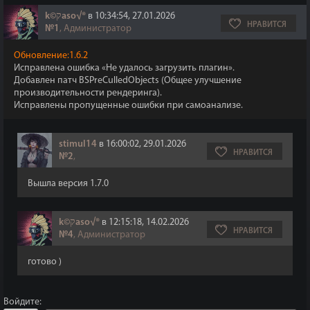
k©קaso√®
в 10:34:54, 27.01.2026
НРАВИТСЯ
№1
, Администратор
Обновление:1.6.2
Исправлена ​​ошибка «Не удалось загрузить плагин».
Добавлен патч BSPreCulledObjects (Общее улучшение
производительности рендеринга).
Исправлены пропущенные ошибки при самоанализе.
stimul14
в 16:00:02, 29.01.2026
НРАВИТСЯ
№2
,
Вышла версия 1.7.0
k©קaso√®
в 12:15:18, 14.02.2026
НРАВИТСЯ
№4
, Администратор
готово )
Войдите: