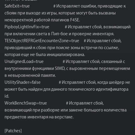
SafeExit=true # Исправляет ошибки, приводящие к
сбоям при выходе из игры, которые могут быть вызваны
некорректной работой плагинов F4SE.
PipboyLightInvFix=true # Исправляет сбой, возникающий
при включении света в Пип-бое и проверке инвентаря.
TESObjectREFRGetEncounterZone=true # Исправляет сбой,
приводивший к сбою при поиске зоны встречи по ссылке,
которая еще не была инициализирована.
UnalignedLoad=true # Исправляет сбой, связанный с
внутренними функциями SIMD, с выровненным перемещением
в невыровненной памяти.
UtilityShader=false # Исправляет сбой, когда шейдер не
может быть найден для данного технического идентификатора
id.
WorkBenchSwap=true # Исправляет сбой,
возникающий при разборке или замене большого количества
предметов инвентаря на верстаке.
[Patches]