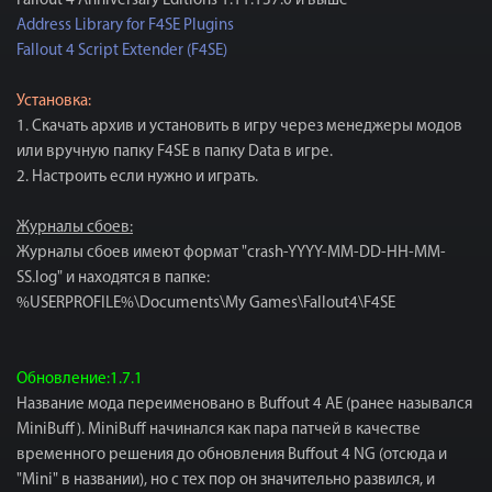
Fallout 4 Anniversary Editions 1.11.137.0 и выше
Address Library for F4SE Plugins
Fallout 4 Script Extender (F4SE)
Установка:
1. Скачать архив и установить в игру через менеджеры модов
или вручную папку F4SE в папку Data в игре.
2. Настроить если нужно и играть.
Журналы сбоев:
Журналы сбоев имеют формат "crash-YYYY-MM-DD-HH-MM-
SS.log" и находятся в папке:
%USERPROFILE%\Documents\My Games\Fallout4\F4SE
Обновление:1.7.1
Название мода переименовано в Buffout 4 AE (ранее назывался
MiniBuff). MiniBuff начинался как пара патчей в качестве
временного решения до обновления Buffout 4 NG (отсюда и
"Mini" в названии), но с тех пор он значительно развился, и