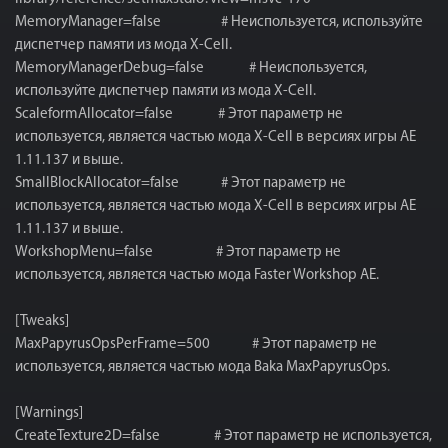
MemoryManager=false # Неиспользуется, используйте
диспетчер памяти из мода X-Cell.
MemoryManagerDebug=false # Неиспользуется,
используйте диспетчер памяти из мода X-Cell.
ScaleformAllocator=false # Этот параметр не
используется, является частью мода X-Cell в версиях игры AE
1.11.137 и выше.
SmallBlockAllocator=false # Этот параметр не
используется, является частью мода X-Cell в версиях игры AE
1.11.137 и выше.
WorkshopMenu=false # Этот параметр не
используется, является частью мода Faster Workshop AE.
[Tweaks]
MaxPapyrusOpsPerFrame=500 # Этот параметр не
используется, является частью мода Baka MaxPapyrusOps.
[Warnings]
CreateTexture2D=false # Этот параметр не используется,