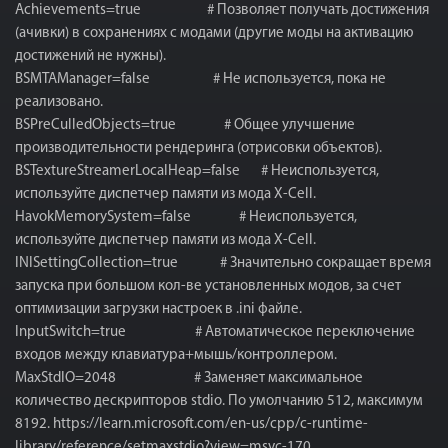
Achievements=true # Позволяет получать достижения
(ачивки) в сохранениях с модами (другие моды на активацию
достижений не нужны).
BSMTAManager=false # Не используется, пока не
реализовано.
BSPreCulledObjects=true # Общее улучшение
производительности рендеринга (отрисовки объектов).
BSTextureStreamerLocalHeap=false # Неиспользуется,
используйте диспетчер памяти из мода X-Cell.
HavokMemorySystem=false # Неиспользуется,
используйте диспетчер памяти из мода X-Cell.
INISettingCollection=true # Значительно сокращает время
запуска при большом кол-ве установленных модов, за счет
оптимизации загрузки настроек в .ini файле.
InputSwitch=true # Автоматическое переключение
входов между клавиатура+мышь/контроллером.
MaxStdIO=2048 # Заменяет максимальное
количество дескрипторов stdio. По умолчанию 512, максимум
8192. https://learn.microsoft.com/en-us/cpp/c-runtime-
library/reference/setmaxstdio?view=msvc-170