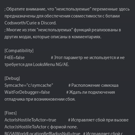
; Обратите внимание, что "неиспользуемые" переменные здесь
предназначены для обеспечения совместимости с ботами
Codsworth/Curie в Discord.
; Многие из этих "неиспользуемых" функций реализованы в
других модах, которые описаны в комментариях.
[Compatibility]
F4EE=false # Этот параметр не используется и не
требуется для LooksMenu NG/AE.
[Debug]
Symcache="c:\symcache" # Расположение симкэша
WaitForDebugger=false # Ждать ли подключения
отладчика при возникновении сбоя.
[Fixes]
ActorIsHostileToActor=true # Исправляет сбой при вызове
Actor.IsHostileToActor с формой none.
BGSAIWorldLocationRefRadiusNull=true # Исправляет сбой с