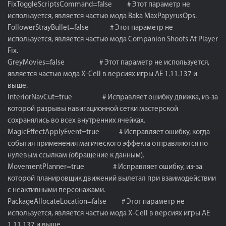
FixToggleScriptsCommand=false # Этот параметр не
используется, является частью мода Baka MaxPapyrusOps.
FollowerStrayBullet=false # Этот параметр не
используется, является частью мода Companion Shoots At Player
Fix.
GreyMovies=false # Этот параметр не используется,
является частью мода X-Cell в версиях игры AE 1.11.137 и
выше.
InteriorNavCut=true # Исправляет ​​ошибку движка, из-за
которой разрывы навигационной сетки мастерской
сохранялись во всех внутренних ячейках.
MagicEffectApplyEvent=true # Исправляет ошибку, когда
события применения магического эффекта отправляются по
нулевым ссылкам (обращение к данным).
MovementPlanner=true # Исправляет ошибку, из-за
которой планировщик движений вылетал при взаимодействии
с неактивными персонажами.
PackageAllocateLocation=false # Этот параметр не
используется, является частью мода X-Cell в версиях игры AE
1.11.137 и выше.