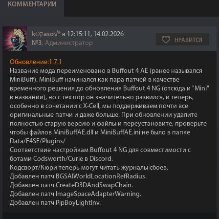
КОММЕНТАРИИ
k©קaso√®
в 12:15:11, 14.02.2026
НРАВИТСЯ
№3
, Администратор
Обновление:1.7.1
Название мода переименовано в Buffout 4 AE (ранее назывался
MiniBuff). MiniBuff начинался как пара патчей в качестве
временного решения до обновления Buffout 4 NG (отсюда и "Mini"
в названии), но с тех пор он значительно развился, и теперь,
особенно в сочетании с X-Cell, мы поддерживаем почти все
оригинальные патчи и даже больше. При обновлении удалите
полностью старую версию и файлы и переустановите, проверьте
чтобы файлов MiniBuffAE.dll и MiniBuffAE.ini не было в папке
Data/F4SE/Plugins/
Соответствие настройкам Buffout 4 NG для совместимости с
ботами Codsworth/Curie в Discord.
Кодсворт/Кюри теперь могут читать журналы сбоев.
Добавлен патч BGSAIWorldLocationRefRadius.
Добавлен патч CreateD3DAndSwapChain.
Добавлен патч ImageSpaceAdapterWarning.
Добавлен патч PipBoyLightInv.