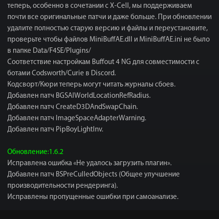
теперь, особенно в сочетании с X-Cell, мы поддерживаем
почти все оригинальные патчи и даже больше. При обновлении
удалите полностью старую версию и файлы и переустановите,
проверьте чтобы файлов MiniBuffAE.dll и MiniBuffAE.ini не было
в папке Data/F4SE/Plugins/
Соответствие настройкам Buffout 4 NG для совместимости с
ботами Codsworth/Curie в Discord.
Кодсворт/Кюри теперь могут читать журналы сбоев.
Добавлен патч BGSAIWorldLocationRefRadius.
Добавлен патч CreateD3DAndSwapChain.
Добавлен патч ImageSpaceAdapterWarning.
Добавлен патч PipBoyLightInv.
Обновление:1.6.2
Исправлена ​​ошибка «Не удалось загрузить плагин».
Добавлен патч BSPreCulledObjects (Общее улучшение
производительности рендеринга).
Исправлены пропущенные ошибки при самоанализе.