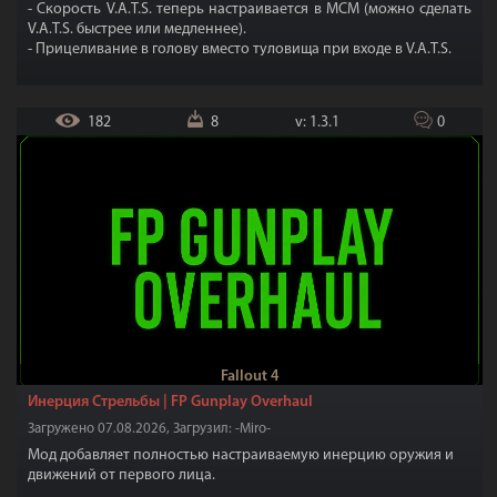
- Скорость V.A.T.S. теперь настраивается в MCM (можно сделать
V.A.T.S. быстрее или медленнее).
- Прицеливание в голову вместо туловища при входе в V.A.T.S.
- Преобразование одного клика в несколько при выборе части
тела.
- Скорость перезарядки в V.A.T.S. теперь настраивается.
182
8
v: 1.3.1
0
- И многое другое.
Fallout 4
Инерция Стрельбы | FP Gunplay Overhaul
Загружено 07.08.2026, Загрузил: -Miro-
Мод добавляет полностью настраиваемую инерцию оружия и
движений от первого лица.