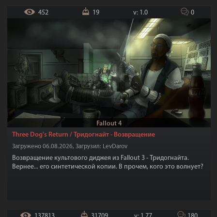
452
19
v: 1.0
0
Fallout 4
Three Dog's Return / Тридогнайт - Возвращение
Загружено 06.08.2026, Загрузил: LevDarov
Возвращение культового диджея из Fallout 3 - Тридогнайта.
Вернее... его синтетической копии. В прочем, кого это волнует?
137813
31709
v: 1.77
180