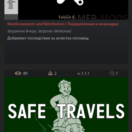
Патчи
12
Фиксы
80
Разное
92
Моды 18+
20
Моды из Creation Club
77
Fallout 4
Reinforcements and Retribution | Подкрепление и возмездие
Загружено Вчера, Загрузил: Meldonaut
Добавляет последствия за зачистку логовищ.
89
2
v: 1.1.1
1