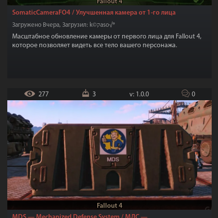
Fallout 4
SomaticCameraFO4 / Улучшенная камера от 1-го лица
Загружено Вчера, Загрузил: k©קaso√®
Масштабное обновление камеры от первого лица для Fallout 4,
которое позволяет видеть все тело вашего персонажа.
277
3
v: 1.0.0
0
Fallout 4
MDS — Mechanized Defense System / МДС —