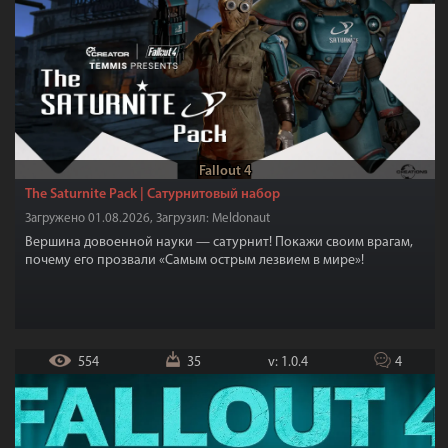
Fallout 4
The Saturnite Pack | Сатурнитовый набор
Загружено 01.08.2026, Загрузил: Meldonaut
Вершина довоенной науки — сатурнит! Покажи своим врагам,
почему его прозвали «Самым острым лезвием в мире»!
554
35
v: 1.0.4
4