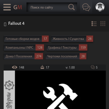
Fallout 4
Готовые сборки модов
17
Живность I Существа
28
Компаньоны I NPC
128
Графика I Текстуры
159
Дома I Поселения
274
Чертежи поселений
28
Утилиты | Программы
33
Реплейсеры тел
92
148
17
v: 1.00
5
ENB I SweetFX
16
Интерфейс
101
Транспорт
10
Анимации
41
Геймплей
286
Локации
78
Оружие
350
Одежда
248
Броня
243
Квесты
69
Музыка I Звуки | Озвучка
110
DLC
7