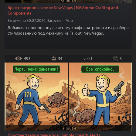
Fallout 4
Крафт патронов в стиле New Vegas | NV Ammo Crafting and
Components
Загружено 30.07.2026, Загрузил: -Miro-
Добавляет полноценную систему крафта патронов и их разбора
стилизованную под механику из Fallout: New Vegas.
493
34
v: 0.1
5
Fallout 4
Простые Уведомления Боя | Simple Stealth Alerts