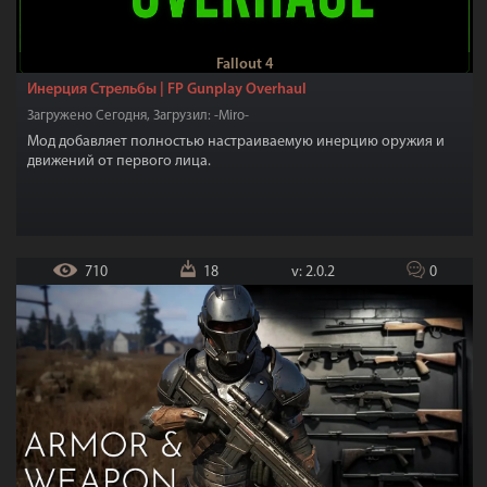
Патчи
12
Фиксы
80
Разное
92
Моды 18+
20
Моды из Creation Club
77
Fallout 4
Инерция Стрельбы | FP Gunplay Overhaul
Загружено Сегодня, Загрузил: -Miro-
Мод добавляет полностью настраиваемую инерцию оружия и
движений от первого лица.
710
18
v: 2.0.2
0