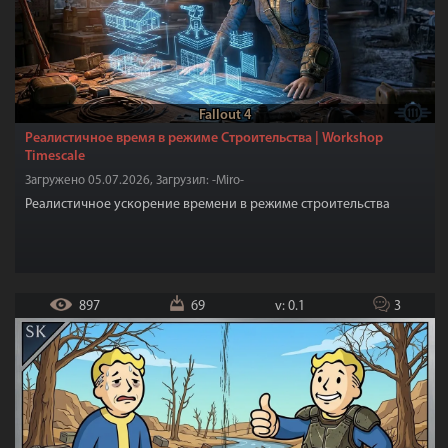
Fallout 4
Реалистичное время в режиме Строительства | Workshop
Timescale
Загружено 05.07.2026, Загрузил: -Miro-
Реалистичное ускорение времени в режиме строительства
897
69
v: 0.1
3