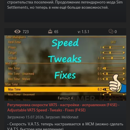
строительства поселений. Продолжение легендарного мода Sim
Settlements, но теперь в нем ещё больше возможностей.
723
65
v: 1.5.1
0
Fallout 4
Регулировка скорости VATS - настройки - исправления (F4SE) -
Adjustable VATS Speed - Tweaks - Fixes (F4SE)
Загружено 15.07.2026, Загрузил: Meldonaut
- Скорость V.A.T.S. теперь настраивается в MCM (можно сделать
V.A.T.S. быстрее или медленнее).