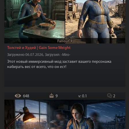
Fallout 4
Толстей и Худей | Gain Some Weight
Загружено 06.07.2026, Загрузил: -Miro-
Этот новый иммерсивный мод заставит вашего персонажа
набирать вес от всего, что он ест!
648
9
v: 0.1
2