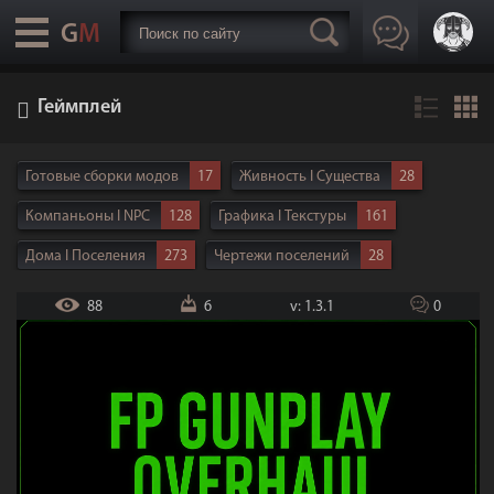
Геймплей
Готовые сборки модов
17
Живность I Существа
28
Компаньоны I NPC
128
Графика I Текстуры
161
Дома I Поселения
273
Чертежи поселений
28
Утилиты | Программы
33
Реплейсеры тел
92
88
6
v: 1.3.1
0
ENB I SweetFX
16
Интерфейс
100
Транспорт
10
Анимации
41
Геймплей
285
Локации
78
Оружие
350
Одежда
248
Броня
243
Квесты
69
Музыка I Звуки | Озвучка
110
DLC
7