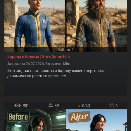
Fallout 4
Борода и Волосы | Grow Some Hair
Загружено 06.07.2026, Загрузил: -Miro-
Этот мод заставит волосы и бороду вашего персонажа
динамически расти со временем!
901
39
v: 0.1.3
6