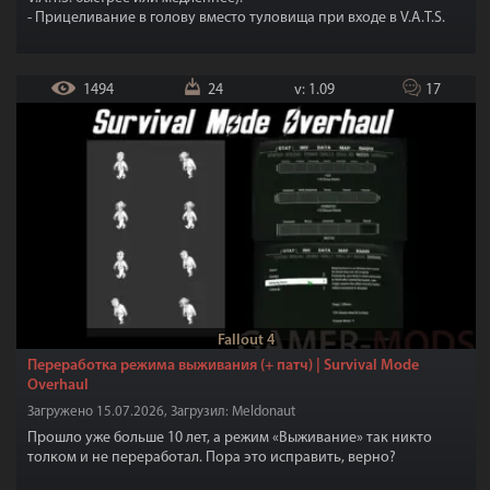
- Прицеливание в голову вместо туловища при входе в V.A.T.S.
- Преобразование одного клика в несколько при выборе части
тела.
- Скорость перезарядки в V.A.T.S. теперь настраивается.
1494
24
v: 1.09
17
- И многое другое.
Fallout 4
Переработка режима выживания (+ патч) | Survival Mode
Overhaul
Загружено 15.07.2026, Загрузил: Meldonaut
Прошло уже больше 10 лет, а режим «Выживание» так никто
толком и не переработал. Пора это исправить, верно?