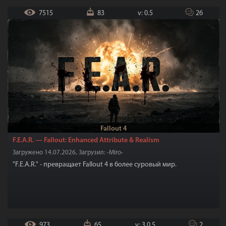
7515
83
v: 0.5
26
Fallout 4
F.E.A.R. — Fallout: Enhanced Attribute & Realism
Загружено 14.07.2026, Загрузил: -Miro-
"F.E.A.R." - превращает Fallout 4 в более суровый мир.
973
65
v: 3.0.5
2