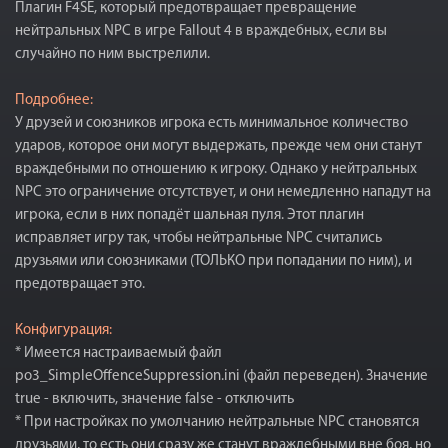
Плагин F4SE, который предотвращает превращение
нейтральных NPC в игре Fallout 4 в враждебных, если вы
случайно по ним выстрелили.
Подробнее:
У друзей и союзников игрока есть минимальное количество
ударов, которое они могут выдержать, прежде чем они станут
враждебными по отношению к игроку. Однако у нейтральных
NPC это ограничение отсутствует, и они немедленно нападут на
игрока, если в них попадёт шальная пуля. Этот плагин
исправляет игру так, чтобы нейтральные NPC считались
друзьями или союзниками (ТОЛЬКО при попадании по ним), и
предотвращает это.
Конфигурация:
* Имеется настраиваемый файл
po3_SimpleOffenceSuppression.ini (файл переведен). Значение
true - включить, значение false - отключить
* При настройках по умолчанию нейтральные NPC становятся
друзьями, то есть они сразу же станут враждебными вне боя, но