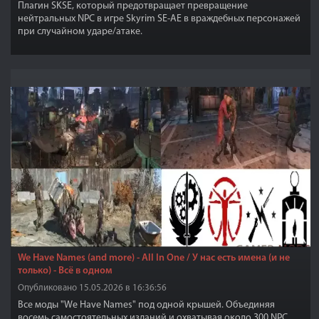
Плагин SKSE, который предотвращает превращение
нейтральных NPC в игре Skyrim SE-AE в враждебных персонажей
при случайном ударе/атаке.
We Have Names (and more) - All In One / У нас есть имена (и не
только) - Всё в одном
Опубликовано 15.05.2026 в 16:36:56
Все моды "We Have Names" под одной крышей. Объединяя
восемь самостоятельных изданий и охватывая около 300 NPC,