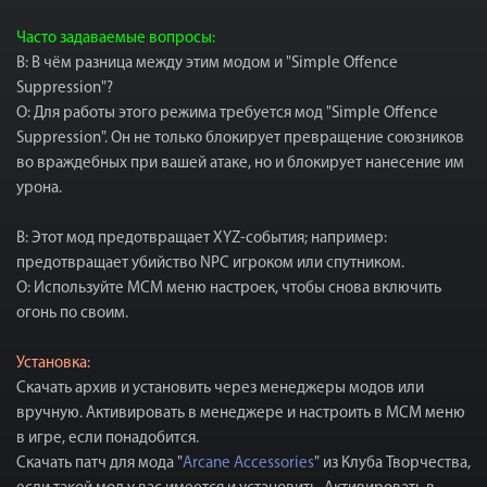
Часто задаваемые вопросы:
В: В чём разница между этим модом и "Simple Offence
Suppression"?
О: Для работы этого режима требуется мод "Simple Offence
Suppression". Он не только блокирует превращение союзников
во враждебных при вашей атаке, но и блокирует нанесение им
урона.
В: Этот мод предотвращает XYZ-события; например:
предотвращает убийство NPC игроком или спутником.
О: Используйте MCM меню настроек, чтобы снова включить
огонь по своим.
Установка:
Скачать архив и установить через менеджеры модов или
вручную. Активировать в менеджере и настроить в МСМ меню
в игре, если понадобится.
Скачать патч для мода "
Arcane Accessories
" из Клуба Творчества,