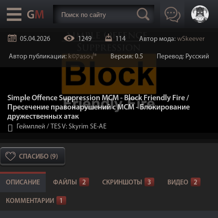
05.04.2026
1249
114
Автор мода:
wSkeever
Автор публикации:
k©קaso√®
Версия: 0.5
Перевод: Русский
Simple Offence Suppression MCM - Block Friendly Fire /
Пресечение правонарушений с МСМ - Блокирование
дружественных атак
Геймплей
/
TES V: Skyrim SE-AE
СПАСИБО (9)
ОПИСАНИЕ
ФАЙЛЫ
2
СКРИНШОТЫ
3
ВИДЕО
2
КОММЕНТАРИИ
1