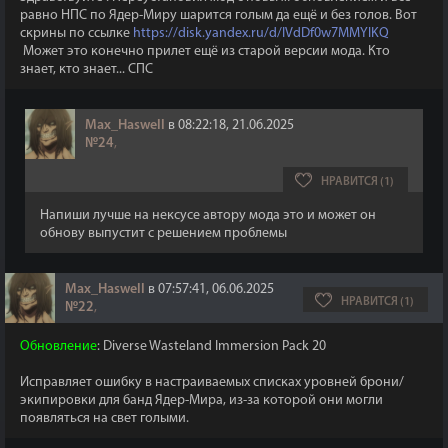
равно НПС по Ядер-Миру шарится голым да ещё и без голов. Вот
скрины по ссылке
https://disk.yandex.ru/d/IVdDf0w7MMYlKQ
Может это конечно прилет ещё из старой версии мода. Кто
знает, кто знает... СПС
Max_Haswell
в 08:22:18, 21.06.2025
№24
,
НРАВИТСЯ (1)
Напиши лучше на нексусе автору мода это и может он
обнову выпустит с решением проблемы
Max_Haswell
в 07:57:41, 06.06.2025
НРАВИТСЯ (1)
№22
,
Обновление
: Diverse Wasteland Immersion Pack 20
Исправляет ошибку в настраиваемых списках уровней брони/
экипировки для банд Ядер-Мира, из-за которой они могли
появляться на свет голыми.