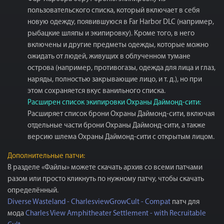
пользовательского списка, который включает в себя
новую одежду, появившуюся в Far Harbor DLC (например,
рыбацкие шляпы и экипировку). Кроме того, в него
включены и другие предметы одежды, которые можно
ожидать от людей, живущих в облученном тумане
острова (например, противогазы, одежда для лица и глаз,
наряды, полностью закрывающие лицо, и т. д.), но при
этом сохраняется вкус ванильного списка.
Расширен список экипировки Охраны Даймонд-сити:
Расширяет список брони Охраны Даймонд-сити, включая
отдельные части брони Охраны Даймонд-сити, а также
версию шлема Охраны Даймонд-сити с открытым лицом.
Дополнительные патчи:
В разделе «Файлы» можете скачать архив со всеми патчами
разом или просто кликнуть по нужному патчу, чтобы скачать
определённый.
Diverse Wasteland - CharlesviewGrowCult - Compat
патч для
мода
Charles View Amphitheater Settlement - with Recruitable