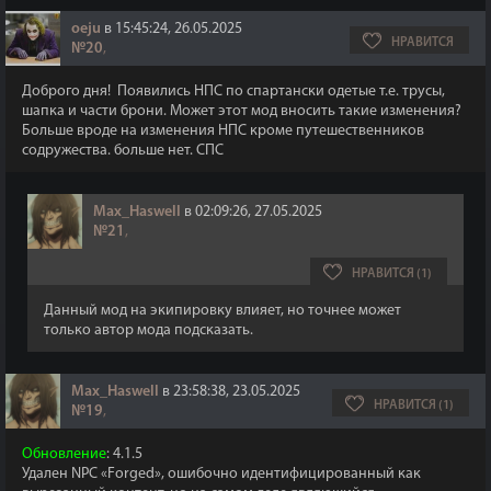
oeju
в 15:45:24, 26.05.2025
НРАВИТСЯ
№20
,
Доброго дня! Появились НПС по спартански одетые т.е. трусы,
шапка и части брони. Может этот мод вносить такие изменения?
Больше вроде на изменения НПС кроме путешественников
содружества. больше нет. СПС
Max_Haswell
в 02:09:26, 27.05.2025
№21
,
НРАВИТСЯ (1)
Данный мод на экипировку влияет, но точнее может
только автор мода подсказать.
Max_Haswell
в 23:58:38, 23.05.2025
НРАВИТСЯ (1)
№19
,
Обновление
: 4.1.5
Удален NPC «Forged», ошибочно идентифицированный как