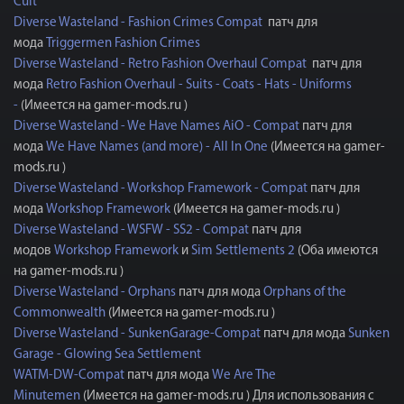
Cult
Diverse Wasteland - Fashion Crimes Compat
патч для
мода
Triggermen Fashion Crimes
Diverse Wasteland - Retro Fashion Overhaul Compat
патч для
мода
Retro Fashion Overhaul - Suits - Coats - Hats - Uniforms
-
(Имеется на gamer-mods.ru ​​​)
Diverse Wasteland - We Have Names AiO - Compat
патч для
мода
We Have Names (and more) - All In One
(Имеется на gamer-
mods.ru ​​​)
Diverse Wasteland - Workshop Framework - Compat
патч для
мода
Workshop Framework
(Имеется на gamer-mods.ru ​​​)
Diverse Wasteland - WSFW - SS2 - Compat
патч для
модов
Workshop Framework
и
Sim Settlements 2
(Оба имеются
на gamer-mods.ru ​​​)
Diverse Wasteland - Orphans
патч для мода
Orphans of the
Commonwealth
(Имеется на gamer-mods.ru ​​​)
Diverse Wasteland - SunkenGarage-Compat
патч для мода
Sunken
Garage - Glowing Sea Settlement
WATM-DW-Compat
патч для мода
We Are The
Minutemen
(Имеется на gamer-mods.ru ​​​) Для использования с