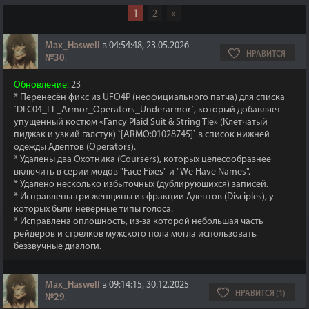
1
2
»
Max_Haswell
в 04:54:48, 23.05.2026
НРАВИТСЯ
№30
,
Обновление:
23
* Перенесён фикс из UFO4P (неофициального патча) для списка
`DLC04_LL_Armor_Operators_Underarmor`, который добавляет
упущенный костюм «Fancy Plaid Suit & String Tie» (Клетчатый
пиджак и узкий галстук) `[ARMO:01028745]` в список нижней
одежды Адептов (Operators).
* Удалены два Охотника (Coursers), которых целесообразнее
включить в серии модов "Face Fixes" и "We Have Names".
* Удалено несколько избыточных (дублирующихся) записей.
* Исправлены три женщины из фракции Адептов (Disciples), у
которых были неверные типы голоса.
* Исправлена оплошность, из-за которой небольшая часть
рейдеров и стрелков мужского пола могла использовать
беззвучные диалоги.
Max_Haswell
в 09:14:15, 30.12.2025
НРАВИТСЯ (1)
№29
,