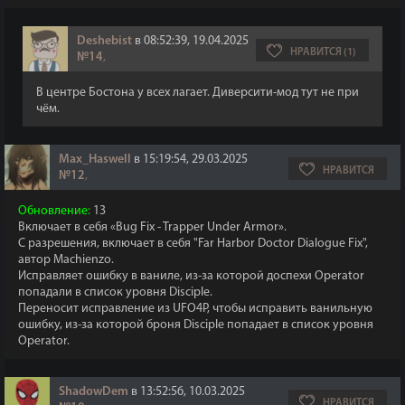
Deshebist
в 08:52:39, 19.04.2025
НРАВИТСЯ (1)
№14
,
В центре Бостона у всех лагает. Диверсити-мод тут не при
чём.
Max_Haswell
в 15:19:54, 29.03.2025
НРАВИТСЯ
№12
,
Обновление:
13
Включает в себя «Bug Fix - Trapper Under Armor».
С разрешения, включает в себя "Far Harbor Doctor Dialogue Fix",
автор Machienzo.
Исправляет ошибку в ваниле, из-за которой доспехи Operator
попадали в список уровня Disciple.
Переносит исправление из UFO4P, чтобы исправить ванильную
ошибку, из-за которой броня Disciple попадает в список уровня
Operator.
ShadowDem
в 13:52:56, 10.03.2025
НРАВИТСЯ