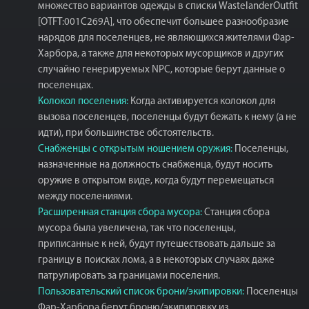
множество вариантов одежды в списки WastelanderOutfit
[OTFT:001C269A], что обеспечит большее разнообразие
нарядов для поселенцев, не являющихся жителями Фар-
Харбора, а также для некоторых мусорщиков и других
случайно генерируемых NPC, которые берут данные о
поселенцах.
Колокол поселения:
Когда активируется колокол для
вызова поселенцев, поселенцы будут бежать к нему (а не
идти), при большинстве обстоятельств.
Снабженцы с открытым ношением оружия:
Поселенцы,
назначенные на должность снабженца, будут носить
оружие в открытом виде, когда будут перемещаться
между поселениями.
Расширенная станция сбора мусора:
Станция сбора
мусора была увеличена, так что поселенцы,
приписанные к ней, будут путешествовать дальше за
границу в поисках лома, а в некоторых случаях даже
патрулировать за границами поселения.
Пользовательский список брони/экипировки:
Поселенцы
Фар-Харбора берут броню/экипировку из