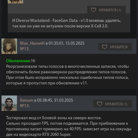
НРАВИТСЯ (1)
И Diverse Wasteland - FaceGen Data - v1.0 можешь удалять,
так как он уже не актуален после версии X-Cell 2.0.
Max_Haswell
в 01:35:01, 15.05.2025
НРАВИТСЯ
№15
,
Обновление
:16
Реорганизовали типы голосов в многочисленных записях, чтобы
обеспечить более равномерное распределение типов голосов.
При этом было исправлено несколько ошибочных типов голоса,
которые я пропустил при обновлении v11.
Ranum
в 05:38:45, 31.03.2025
НРАВИТСЯ (1)
№13
,
Тестировал мод от Боевой зоны на северо-восток.
Сильно проседает FPS, потом поднимается. При приближении к
противнику лагает примерно на 40 FPS: зависает игра на секунды
две на видеокарте RTX 2060 Super.