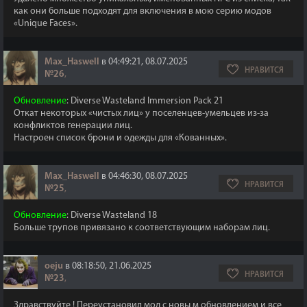
как они больше подходят для включения в мою серию модов
«Unique Faces».
Max_Haswell
в 04:49:21, 08.07.2025
НРАВИТСЯ
№26
,
Обновление
: Diverse Wasteland Immersion Pack 21
Откат некоторых «чистых лиц» у поселенцев-умельцев из-за
конфликтов генерации лиц.
Настроен список брони и одежды для «Кованных».
Max_Haswell
в 04:46:30, 08.07.2025
НРАВИТСЯ
№25
,
Обновление
: Diverse Wasteland 18
Больше трупов привязано к соответствующим наборам лиц.
oeju
в 08:18:50, 21.06.2025
НРАВИТСЯ
№23
,
Здравствуйте ! Переустановил мод с новы м обновлением и все