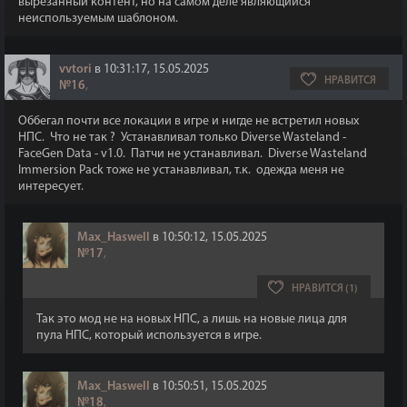
вырезанный контент, но на самом деле являющийся
неиспользуемым шаблоном.
vvtori
в 10:31:17, 15.05.2025
НРАВИТСЯ
№16
,
Оббегал почти все локации в игре и нигде не встретил новых
НПС. Что не так ? Устанавливал только Diverse Wasteland -
FaceGen Data - v1.0. Патчи не устанавливал. Diverse Wasteland
Immersion Pack тоже не устанавливал, т.к. одежда меня не
интересует.
Max_Haswell
в 10:50:12, 15.05.2025
№17
,
НРАВИТСЯ (1)
Так это мод не на новых НПС, а лишь на новые лица для
пула НПС, который используется в игре.
Max_Haswell
в 10:50:51, 15.05.2025
№18
,