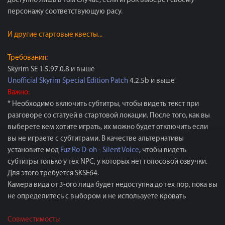
доступно лишь в том случае, если игрок выберет своему
персонажу соответствующую расу.
И другие стартовые квесты...
Требования:
Skyrim SE 1.5.97.0.8 и выше
Unofficial Skyrim Special Edition Patch
4.2.5b и выше
Важно:
* Необходимо включить субтитры, чтобы видеть текст при
разговоре со статуей в стартовой локации. После того, как вы
выберете кем хотите играть, их можно будет отключить если
вы не играете с субтитрами. В качестве альтернативы
установите мод
Fuz Ro D-oh - Silent Voice
, чтобы видеть
субтитры только у тех NPC, у которых нет голосовой озвучки.
Для этого требуется SKSE64.
Камера вида от 3-ого лица будет недоступна до тех пор, пока вы
не определитесь с выбором и не используете кровать
Совместимость: