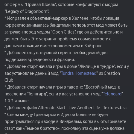
от фермы "Привал Шоель", которые конфликтуют с модом
"Legacy of Dragonborn".
* Исправлен объектный-маркер в Хелгене, чтобы локация
корректно занималась бандитами, теперь этот мод может быть
загружен перед модом "Open Cities", где он действительно и
должен быть. Это устранит проблему совместимости с
данными локации и местоположением в Вайтране.
* Добавлен отсутствующий скрипт необходимый для
поддержки враждебности фракций.
* Добавлен старт начала игры в доме "Жилище в тундре", если у
вас установлен данный мод "
Tundra Homestead
" из Creation
Club
* Добавлен старт начала игры в таверне "Достойный мед" в
поселении "Телнгард", если у вас установлен мод "
T
elengard
"
1.0.2 и выше.
* Добавлен файл Alternate Start - Live Another Life - Textures.bsa
* Сцена между Гримваром и Идесой больше не будет
проигрываться при входе в Виндхельм, когда вы отыгрываете
старт как «Темное братство», поскольку эта сцена уже должна