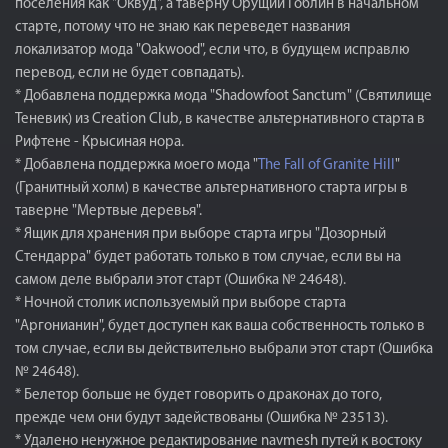
поселения как "Оквуд", а таверну Орущий Гоблин в начальном
старте, потому что не знаю как переведет названия
локализатор мода "Oakwood", если что, в будущем исправлю
перевод, если не будет совпадать).
* Добавлена поддержка мода "Shadowfoot Sanctum" (Святилище
Теневик) из Creation Club, в качестве альтернативного старта в
Рифтене - Крысиная нора.
* Добавлена поддержка моего мода "
The Fall of Granite Hill
"
(Гранитный холм) в качестве альтернативного старта игры в
таверне "Мертвые деревья".
* Ящик для хранения при выборе старта игры "Дозорный
Стендарра" будет работать только в том случае, если вы на
самом деле выбрали этот старт (Ошибка № 24648).
* Ночной столик используемый при выборе старта
"Аргонианин", будет доступен как ваша собственность только в
том случае, если вы действительно выбрали этот старт (Ошибка
№ 24648).
* Белетор больше не будет говорить о драконах до того,
прежде чем они будут задействованы (Ошибка № 23513).
* Удалено ненужное редактирование navmesh путей к востоку