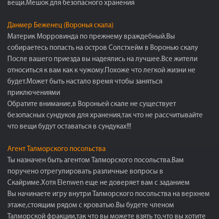
вещи.Мешок для безопасного хранения
Данмер Беженец (Воронья скала)
Материк Морровинда по прежнему враждебный.Вы
собираетесь попасть на остров Солстхейм в Воронью скалу
После вашего приезда вы надеялись на лучшее.Все жители
относиться к вам как к чужому.Похоже что легкой жизни не
будет.Может быть настало время чтобы заняться
приключениями
Обратите внимание,в Вороньей скале не существует
безопасных сундуков для хранения,так что не рассчитывайте
что вещи будут оставаться в сундуках!!!
Агент Талморского посольства
Ты назначен быть агентом Талморского посольства.Вам
поручено отрегулировать различные вопросы в
Скайриме.Хотя Elenwen еще не доверяет вам с заданием
Вы начинаете игру внутри Талморского посольства на верхнем
этаже,стоящим рядом с кроватью.Вы будете членом
Талморской фракции,так что вы можете взять то,что вы хотите