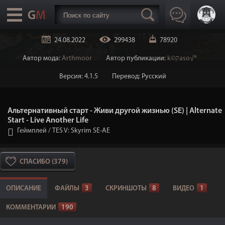
24.08.2022
299438
78920
Автор мода:
Arthmoor
Автор публикации:
k©קaso√®
Версия: 4.1.5
Перевод: Русский
Альтернативный старт - Живи другой жизнью (SE) | Alternate
Start - Live Another Life
Геймплей
/
TES V: Skyrim SE-AE
СПАСИБО (379)
ОПИСАНИЕ
ФАЙЛЫ
3
СКРИНШОТЫ
8
ВИДЕО
1
КОММЕНТАРИИ
190