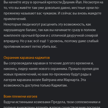
Вы начнёте игру в орочьей крепости Душник-Йал. Несмотря на
то, что вы живёте там уже довольно давно, местные орки по-
прежнему называют вас чужаком. И сейчас вы вновь жаждете
приключений.
Некоторые люди могут расценить эту возможность, как
нарушающую баланс, так как вы начинаете сразу в полном
комплекте орочьей брони и с отличной двуручной секирой
впридачу. Но у вас всё ещё 1 уровень, поэтому даже слабый
противник может легко убить вас.
Охранник каравана каджитов
Вы сопровождали караван в течение долгого времени и,
наконец, лидер нанял нового охранника. Пришло время для
новых приключений, но вам по-прежнему будут рады в
лагерях каравана возле Вайтрана или Маркарта. Эта
возможность доступна только Каджитам.
Воин племени изгоев
Будучи истинными хозяевами Предела, твои соплеменники и
родные вынуждены влачить жалкое существование посреди