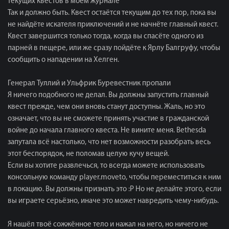
текущих квестов в моём журнале
Так и должно быть. Квест остаётся текущим до тех пор, пока вы
не найдёте искателя приключений и не начнёте главный квест.
Квест завершится только тогда, когда вы спасёте одного из
парней в пещере, или же сразу пойдёте к Ярлу Балгруфу, чтобы
сообщить о нападении на Хелген.
Генерал Туллий и Ульфрик Буревестник пропали
Я ничего подобного не делал. Вы должны запустить главный
квест прежде, чем они вновь станут доступны. Жаль, но это
означает, что вы не сможете принять участие в гражданской
войне до начала главного квеста. Не вините меня. Bethesda
запутала всё настолько, что нет возможности разобрать весь
этот беспорядок, не поломав целую кучу вещей.
Если вы хотите развлечься, то всегда можете использовать
консольную команду player.moveto, чтобы переместиться к ним
в локацию. Вы должны признать это :P Но не делайте этого, если
вы играете серьёзно, иначе это может навредить чему-нибудь.
Я нашёл твоё сожжённое тело и нажал на него, но ничего не