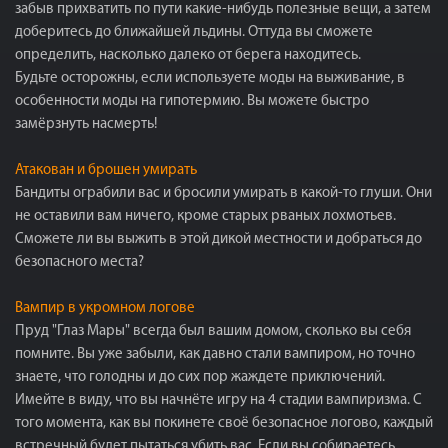
забыв прихватить по пути какие-нибудь полезные вещи, а затем
доберитесь до ближайшей льдины. Оттуда вы сможете
определить, насколько далеко от берега находитесь.
Будьте осторожны, если используете моды на выживание, в
особенности моды на гипотермию. Вы можете быстро
замёрзнуть насмерть!
Атакован и брошен умирать
Бандиты ограбили вас и бросили умирать в какой-то глуши. Они
не оставили вам ничего, кроме старых рваных лохмотьев.
Сможете ли вы выжить в этой дикой местности и добраться до
безопасного места?
Вампир в укромном логове
Пруд "Глаз Мары" всегда был вашим домом, сколько вы себя
помните. Вы уже забыли, как давно стали вампиром, но точно
знаете, что голодны и до сих пор жаждете приключений.
Имейте в виду, что вы начнёте игру на 4 стадии вампиризма. С
того момента, как вы покинете своё безопасное логово, каждый
встречный будет пытаться убить вас. Если вы собираетесь