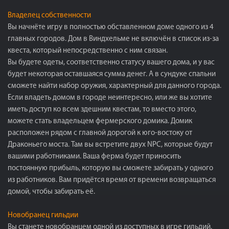
Владелец собственности
Вы начнёте игру в полностью обставленном доме одного из 4
главных городов. Дом в Виндхельме не включён в список из-за
квеста, который непосредственно с ним связан.
Вы будете одеты, соответственно статусу вашего дома, и у вас
будет некоторая оставшаяся сумма денег. А в сундуке спальни
сможете найти набор оружия, характерный для данного города.
Если владеть домом в городе неинтересно, или же вы хотите
иметь доступ ко всем здешним квестам, то вместо этого,
можете стать владельцем фермерского домика. Домик
расположен рядом с главной дорогой к юго-востоку от
Драконьего моста. Там вы встретите двух NPC, которые будут
вашими работниками. Ваша ферма будет приносить
постоянную прибыль, которую вы сможете забирать у одного
из работников. Вам придётся время от времени возвращаться
домой, чтобы забирать её.
Новобранец гильдии
Вы станете новобранцем одной из доступных в игре гильдий.