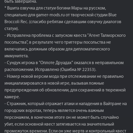
быть завершена.
* Вшита озвучка для статуи богини Мары на русском,
специально для gamer-mods.ru от творческой студии Blue
Broccoli Rec. (спасибо ребятам сделавшим озвучку диалогов
статуи).
- Исправлена проблема с запуском квеста "Агент Талморского
посольства", в результате чего триггеры посольства не
включались должным образом для дипломатического
иммунитета.
- Сундук игрока в "Оплоте Друадах" оказался в неправильном
расположении. Исправлено (Ошибка № 22353).
- Номер новой версии мода при отслеживании не правильно
инициализировался в новой игре, вызывая ложные
предупреждения об обновлении, для сохранений в тюремной
камере.
- Стражник, который отражает атаки и нападения в Вайтране на
городских воротах, теперь является очень важным
персонажем, в конечном итоге он не может быть случайно
убит, если основной квест затягивается на значительный
промежуток времени. Если он уже мертв и контрольный квест