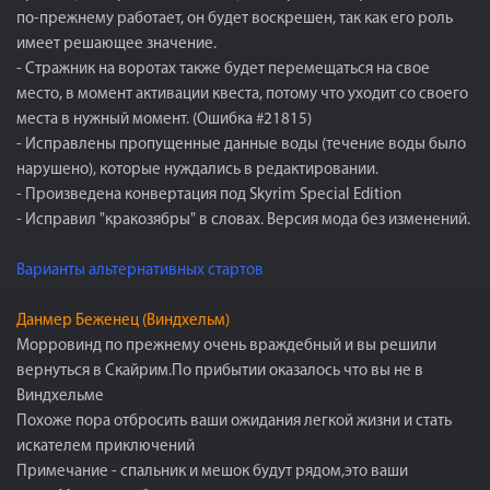
по-прежнему работает, он будет воскрешен, так как его роль
имеет решающее значение.
- Стражник на воротах также будет перемещаться на свое
место, в момент активации квеста, потому что уходит со своего
места в нужный момент. (Ошибка #21815)
- Исправлены пропущенные данные воды (течение воды было
нарушено), которые нуждались в редактировании.
- Произведена конвертация под Skyrim Special Edition
- Исправил "кракозябры" в словах. Версия мода без изменений.
Варианты альтернативных стартов
Данмер Беженец (Виндхельм)
Морровинд по прежнему очень враждебный и вы решили
вернуться в Скайрим.По прибытии оказалось что вы не в
Виндхельме
Похоже пора отбросить ваши ожидания легкой жизни и стать
искателем приключений
Примечание - спальник и мешок будут рядом,это ваши