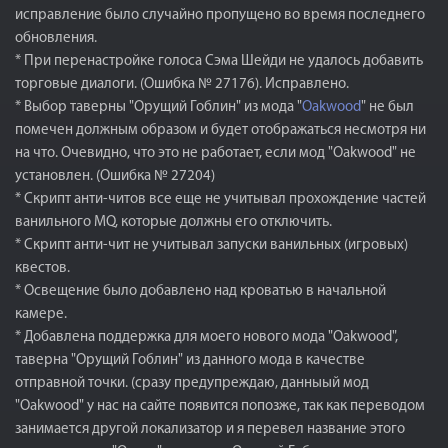
исправление было случайно пропущено во время последнего
обновления.
* При перенастройке голоса Сэма Шейди не удалось добавить
торговые диалоги. (Ошибка № 27176). Исправлено.
* Выбор таверны "Орущий Гоблин" из мода "
Oakwood
" не был
помечен должным образом и будет отображаться несмотря ни
на что. Очевидно, что это не работает, если мод "Oakwood" не
установлен. (Ошибка № 27204)
* Скрипт анти-читов все еще не учитывал прохождение частей
ванильного MQ, которые должны его отключить.
* Скрипт анти-чит не учитывал запуски ванильных (игровых)
квестов.
* Освещение было добавлено над кроватью в начальной
камере.
* Добавлена поддержка для моего нового мода "Oakwood",
таверна "Орущий Гоблин" из данного мода в качестве
отправной точки. (сразу предупреждаю, данныый мод
"Oakwood" у нас на сайте появится попозже, так как переводом
занимается другой локализатор и я перевел название этого