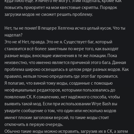
куда-либо ещё. Я ничего не могу с этим поделать, кроме как
повысить приоритет на мои квестовые скрипты. Порядок
загрузки модов не сможет решить проблему.
Нет, ты не понял! В пещере Хелгена исчез целый кусок. Что ты
наделал?
Это не я! Нет, правда. Это не я. Существует баг, который
становится всё более заметным по мере того, как выходят
разные моды, вносящие изменения в те же локации. Пока
неизвестно, что именно является причиной этого бага. Данная
проблема широко освещалась в целом ряде разных модов. Как
правило, нельзя точно определить где этот баг проявится.
Я полагаю, что виной тому моды, созданные с помощью
неофициальных редакторов, которыми пользовались до
появления CK. К сожалению, нет надёжного способа, чтобы
выявить такой мод. Если при использовании Wrye Bash вы
увидите сообщение о том, что один или несколько модов
имеют плохие заголовки версий, то такие моды стоит
отключить в первую очередь.
Обычно такие моды можно исправить, загрузив их в CK, а затем