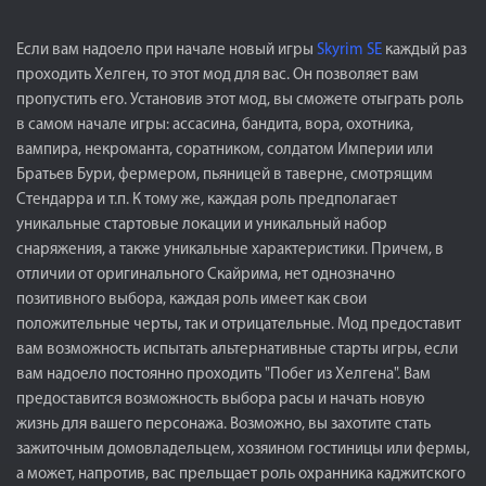
Если вам надоело при начале новый игры
Skyrim SE
каждый раз
проходить Хелген, то этот мод для вас. Он позволяет вам
пропустить его. Установив этот мод, вы сможете отыграть роль
в самом начале игры: ассасина, бандита, вора, охотника,
вампира, некроманта, соратником, солдатом Империи или
Братьев Бури, фермером, пьяницей в таверне, смотрящим
Стендарра и т.п. К тому же, каждая роль предполагает
уникальные стартовые локации и уникальный набор
снаряжения, а также уникальные характеристики. Причем, в
отличии от оригинального Скайрима, нет однозначно
позитивного выбора, каждая роль имеет как свои
положительные черты, так и отрицательные. Мод предоставит
вам возможность испытать альтернативные старты игры, если
вам надоело постоянно проходить "Побег из Хелгена". Вам
предоставится возможность выбора расы и начать новую
жизнь для вашего персонажа. Возможно, вы захотите стать
зажиточным домовладельцем, хозяином гостиницы или фермы,
а может, напротив, вас прельщает роль охранника каджитского