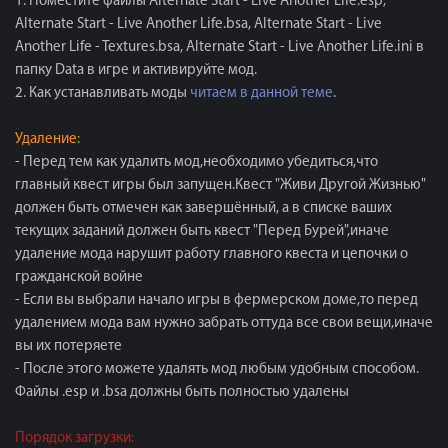
1. Поместите файлы Alternate Start - Live Another Life.esp,
Alternate Start - Live Another Life.bsа, Alternate Start - Live
Another Life - Textures.bsa, Alternate Start - Live Another Life.ini в
папку Data в игре и активируйте мод.
2. Как устанавливать моды
читаем в данной теме
.
Удаление:
- Перед тем как удалить мод,необходимо убедиться,что
главный квест игры был запущен.Квест "Живи Другой Жизнью"
должен быть отмечен как завершённый, а в списке ваших
текущих заданий должен быть квест "Перед Бурей",иначе
удаление мода нарушит работу главного квеста и цепочки о
гражданской войне
- Если вы выбрали начало игры в фермерском доме,то перед
удалением мода вам нужно забрать оттуда все свои вещи,иначе
вы их потеряете
- После этого можете удалять мод любым удобным способом.
Файлы .esp и .bsa должны быть полностью удалены
Порядок загрузки: