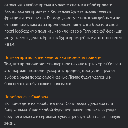
от здания,в любое время и можете спать в любой кровати
Как только вы придёте в Хелген,вы будете исключены из
фракции и посольства.Талморцы могут стать враждебными по
отношению к вам из-за предположения что вы бросили свой
пост.Необходимо помнить,что членство в Талморской фракции
могут также сделать Братьев бури враждебными по отношению
к вам!
Пойман при попытке нелегально пересечь границу
Тем, кто предпочитает стандартное начало игры через Хелген,
этот вариант позволит ускорить процесс, пропустив диалог
выбора расы перед самой казнью. Также будут удалены и
большинство обучающих подсказок.
Перебрался в Скайрим
Вы прибудете на корабле в порт Солитьюда, Данстара или
Виндхельма. У вас с собой будут кое-какие припасы, одежда
среднего класса и скромная сумма денег, чтобы начать новую
жизнь.