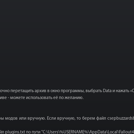
очно перетащить архив в окно программы, выбрать Data и нажать «О
хиве - можете использовать её по желанию.
 модов или вручную. Если вручную, то берем файл csepbuzzardsbou
 plugins.txt по пути "C:\Users\%USERNAME%\AppData\Local\Fallout4\p