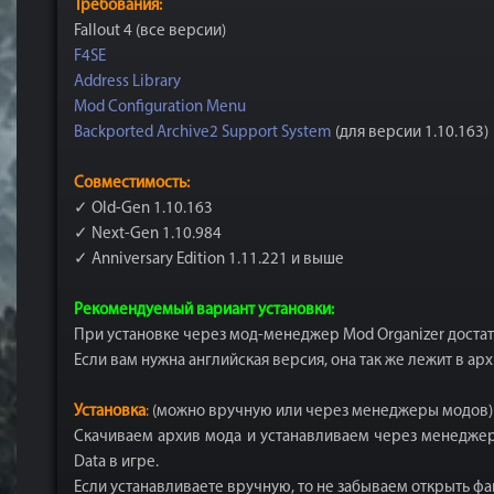
Требования:
Fallout 4 (все версии)
F4SE
Address Library
Mod Configuration Menu
Backported Archive2 Support System
(для версии 1.10.163)
Совместимость:
✓ Old-Gen 1.10.163
✓ Next-Gen 1.10.984
✓ Anniversary Edition 1.11.221 и выше
Рекомендуемый вариант установки:
При установке через мод-менеджер Mod Organizer достат
Если вам нужна английская версия, она так же лежит в ар
Установка
:
(можно вручную или через менеджеры модов)
Скачиваем архив мода и устанавливаем через менеджеры
Data в игре.
Если устанавливаете вручную, то не забываем открыть файл