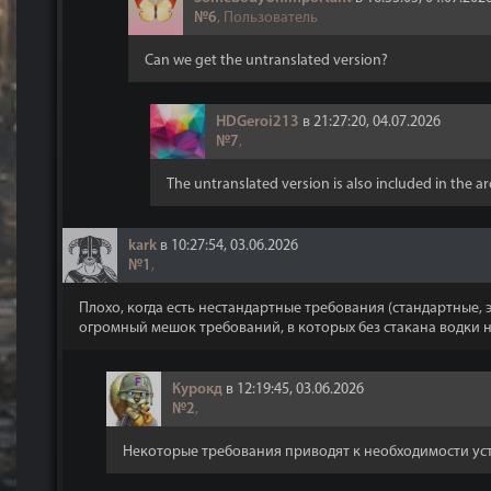
№6
, Пользователь
Can we get the untranslated version?
HDGeroi213
в 21:27:20, 04.07.2026
№7
,
The untranslated version is also included in the a
kark
в 10:27:54, 03.06.2026
№1
,
Плохо, когда есть нестандартные требования (стандартные, э
огромный мешок требований, в которых без стакана водки не 
Курокд
в 12:19:45, 03.06.2026
№2
,
Некоторые требования приводят к необходимости уста