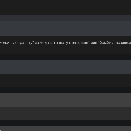
колочную гранату" из мода в "гранату с гвоздями" или "бомбу с гвоздям
6