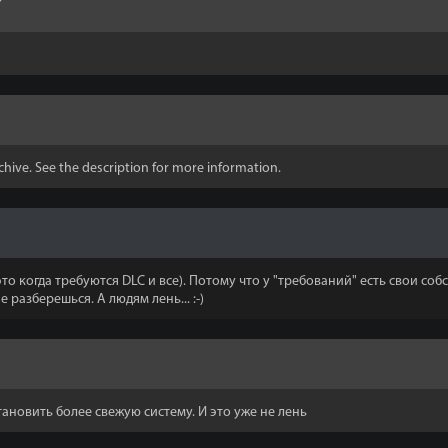
rchive. See the description for more information.
то когда требуются DLC и все). Потому что у "требований" есть свои соб
разберешься. А людям лень... :-)
новить более свежую систему. И это уже не лень