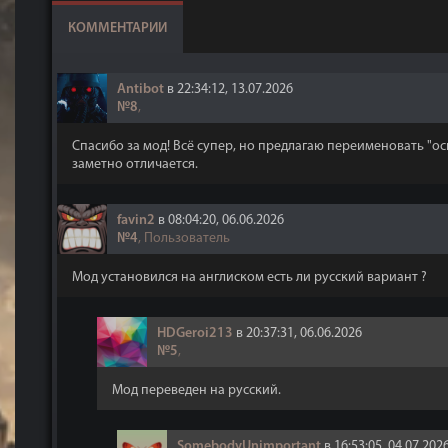
КОММЕНТАРИИ
Antibot
в 22:34:12, 13.07.2026
№8
,
Спасибо за мод! Всё супер, но предлагаю переименовать "ос
заметно отличается.
favin2
в 08:04:20, 06.06.2026
№4
, Пользователь
Мод установился на англиском есть ли русский вариант ?
HDGeroi213
в 20:37:31, 06.06.2026
№5
,
Мод переведен на русский.
SomebodyUnimportant
в 16:53:05, 04.07.202