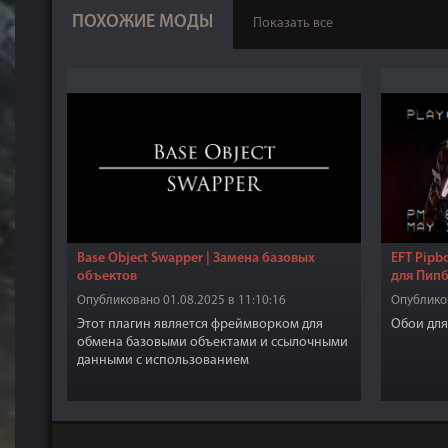
ПОХОЖИЕ МОДЫ
Показать все
Base Object Swapper | Замена базовых
EFT Pipb
объектов
для Пипб
Опубликовано 01.08.2025 в 11:10:16
Опубликов
Этот плагин является фреймворком для
Обои для
обмена базовыми объектами и ссылочными
данными с использованием
конфигурационных файлов для мододелов,
сам по себе этот плагин ничего не делает
для игроков, но требуется для работы
многочисленных модов.