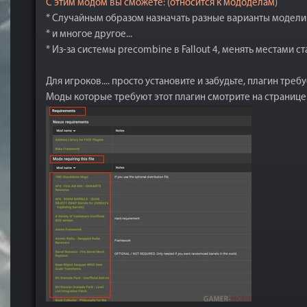
С этим модом вы сможете: (относится к мододелам)
* Случайным образом назначать разные варианты модели
* и многое другое...
* Из-за системы precombine в Fallout 4, менять местами с
Для игроков.... просто установите и забудьте, плагин тре
Моды которые требуют этот плагин смотрите на странице н