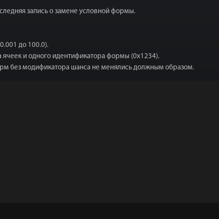
оследняя запись о замене условной формы.
.001 до 100.0).
а ячеек и одного идентификатора формы (0x1234).
форм без модификатора шанса не менялись должным образом.