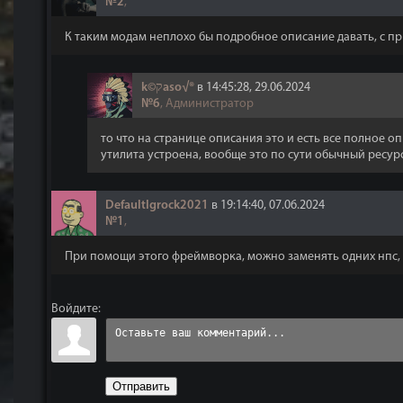
№2
,
К таким модам неплохо бы подробное описание давать, с п
k©קaso√®
в 14:45:28, 29.06.2024
№6
, Администратор
то что на странице описания это и есть все полное оп
утилита устроена, вообще это по сути обычный ресурс
DefaultIgrock2021
в 19:14:40, 07.06.2024
№1
,
При помощи этого фреймворка, можно заменять одних нпс, 
Войдите:
Отправить