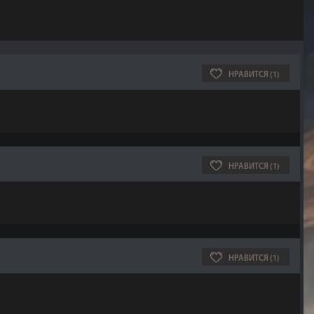
спокойно смотреть на это и создал
механизм использования этих наборов
одежды. Смотрите на приложенные
картинки.
FalloutNPCDesigner позволяет настраивать
НРАВИТСЯ (1)
различным NPC лица, одежду,
тела.
Добавлен отладочный режим. Если
Ваша игра ломается при использовании
этого мода, включите в MCM-меню режим
отладки. В файле ..\Documents\My
Games\Fallout4\F4SE\f4sadd2.log будет
отладочная информация, из которой
можно определить, с каким модом
НРАВИТСЯ (1)
произошел конфликт.
Исправлена ошибка с попытками
манекена убежать. Добавлены
дополнительные варианты NPC -
тинейджеры (девушки и юноши).
НРАВИТСЯ (1)