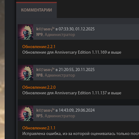
КОММЕНТАРИИ
k©קaso√®
в 07:33:30, 01.12.2025
№9
, Администратор
Обновление:2.2.1
Обновление для Anniversary Edition 1.11.169 и выше
k©קaso√®
в 21:20:55, 20.11.2025
№8
, Администратор
Обновление:2.2.0
Обновление для Anniversary Edition 1.11.137 и выше
k©קaso√®
в 14:43:09, 29.06.2024
№5
, Администратор
Обновление:2.1.1
Исправлена ​​ошибка, из-за которой оценивалась только по