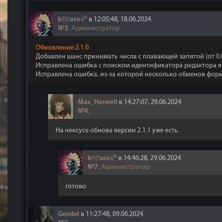
k©קaso√®
в 12:05:48, 18.06.2024
№3
, Администратор
Обновление:2.1.0
Добавлен шанс принимать числа с плавающей запятой (от 0.0
Исправлена ​​ошибка с поиском идентификатора редактора я
Исправлена ​​ошибка, из-за которой несколько обменов фо
Max_Haswell
в 14:27:07, 29.06.2024
№4
,
На нексусе обнова версии 2.1.1 уже есть
k©קaso√®
в 14:46:28, 29.06.2024
№7
, Администратор
готово
Gendel
в 11:27:48, 09.06.2024