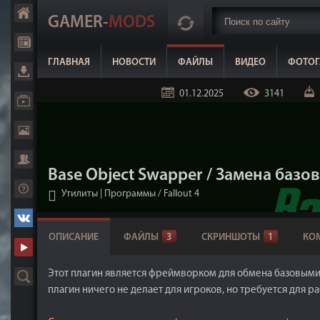
GAMER-
MODS
ГЛАВНАЯ
НОВОСТИ
ФАЙЛЫ
ВИДЕО
ФОТОГ
01.12.2025
3141
Base Object Swapper / Замена базов
Утилиты | Программы
/
Fallout 4
ОПИСАНИЕ
ФАЙЛЫ
3
СКРИНШОТЫ
1
КО
Этот плагин является фреймворком для обмена базовыми 
плагин ничего не делает для игроков, но требуется для 