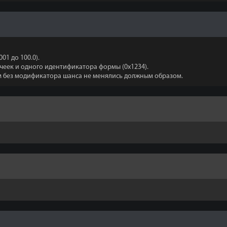
01 до 100.0).
чеек и одного идентификатора формы (0x1234).
рм без модификатора шанса не менялись должным образом.