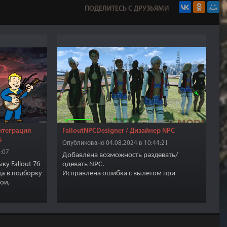
ПОДЕЛИТЕСЬ С ДРУЗЬЯМИ
Интеграция
FalloutNPCDesigner / Дизайнер NPC
6
Опубликовано 04.08.2024 в 10:44:21
:07
Добавлена возможность раздевать/
ку Fallout 76
одевать NPC.
да в подборку
Исправлена ошибка с вылетом при
бои,
нажатии клавиши "А"
ерть и
Какое количество прекрасной одежды
создают авторы модов! Нередко они
делают различные варианты одетости/
раздетости одной и той же одежды. Не мог