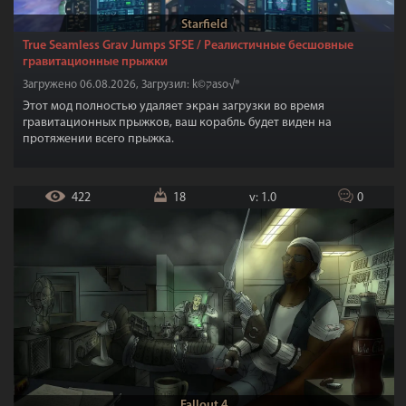
Starfield
True Seamless Grav Jumps SFSE / Реалистичные бесшовные
гравитационные прыжки
Загружено 06.08.2026, Загрузил: k©קaso√®
Этот мод полностью удаляет экран загрузки во время
гравитационных прыжков, ваш корабль будет виден на
протяжении всего прыжка.
422
18
v: 1.0
0
Fallout 4