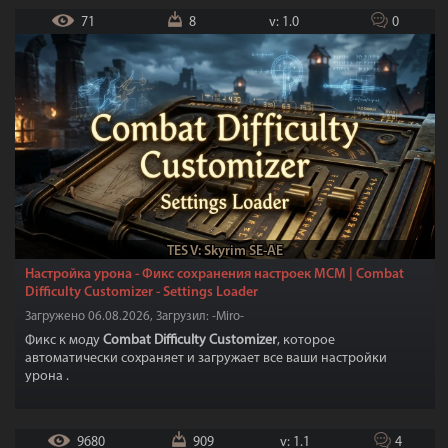
71
8
v: 1.0
0
TES V: Skyrim SE-AE
Настройка урона - Фикс сохранения настроек МСМ | Combat
Difficulty Customizer - Settings Loader
Загружено 06.08.2026, Загрузил: -Miro-
Фикс к моду
Combat Difficulty Customizer
, которое
автоматически сохраняет и загружает все ваши настройки
урона .
9680
909
v: 1.1
4