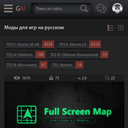
Моды для игр на русском
TES V: Skyrim SE-AE
4524
TES V: Skyrim LE
6110
TES IV: Oblivion
104
TES IV: Oblivion Remastered
19
TES III: Morrowind
67
TES: Nehrim
14
TES: Enderal LE-SE
35
Starfield
473
Fallout 4
2598
1619
73
v: 2.0
22
Fallout 3
46
Fallout: New Vegas
218
Fallout 76
29
The Witcher 3
106
Cyberpunk 2077
39
Baldur's Gate 3
13
Kingdom Come: Deliverance
17
Civilization VI
61
Kenshi
83
Custom Order Maid 3D2
11