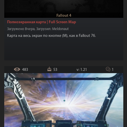
Mount & Blade II: Bannerlord
43
Dragon Age
7
Fallout 4
Days Gone
7
X-COM 2
2
Другие игры
59
Полноэкранная карта | Full Screen Map
Загружено Вчера, Загрузил: Meldonaut
Моды в разработке
6
Игровой софт
19
Карта на весь экран по кнопке (M), как в Fallout 76.
Туториалы | Ресурсы для моддеров-локализаторов
16
483
53
v: 1.21
1