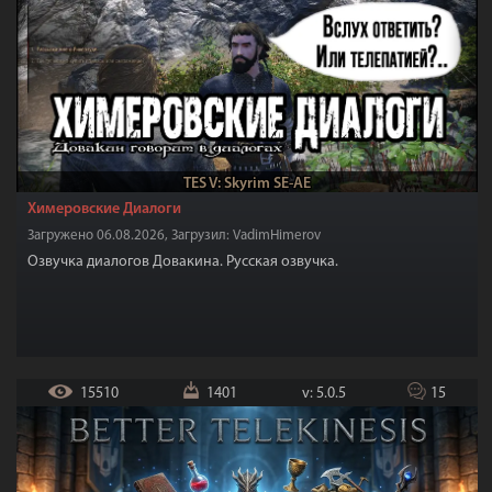
TES V: Skyrim SE-AE
Химеровские Диалоги
Загружено 06.08.2026, Загрузил: VadimHimerov
Озвучка диалогов Довакина. Русская озвучка.
15510
1401
v: 5.0.5
15