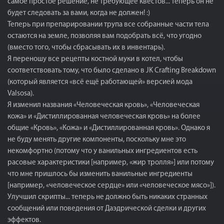
самое простое решение, не требующее квестов... теперь он не
будет следовать за вами, когда не должен! :)
Теперь при препарировании трупа все собранные части тела
остаются на земле, позволяя вам подобрать всё, что угодно
(вместо того, чтобы сбрасывать их в инвентарь).
Я переношу все рецепты костной муки в котел, чтобы
соответствовать тому, что было сделано в JK Crafting Breakdown
(который является «всё ещё работающей» версией мода
Valsosa).
Я изменил названия «Человеческая кровь», «Человеческая
кожа» и «Дистиллированная человеческая кровь» на более
общие «Кровь», «Кожа» и «Дистиллированная кровь». Однако я
не буду менять другие компоненты, поскольку мне это
некомфортно (потому что у ванильных ингредиентов есть
расовые характеристики [например, «жир тролля»] или потому
что мне пришлось бы изменить ванильные ингредиенты
[например, «человеческое сердце» или «человеческое мясо»]).
Улучшил скрипты... теперь не должно быть никаких странных
сообщений или поведения от Даэдрической сделки и других
эффектов.