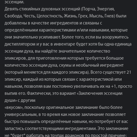
эссенции.
Девять стихийных духовных эссенций (Порча, Энергия,
Свобода, Честь, Целостность, Жизнь, Грех, Мысль, Гнев) были
добавлены в качестве ингредиентов и связаны с
определёнными характеристиками и/или навыками, которые
они значительно усиливают. Более того, если вы вооружитесь
дистиллятором и у вас в инвентаре будет хотя бы одна единица
эссенции духа, вы найдёте значительное количество
эликсиров, для приготовления которых требуется большое
количество эссенции духа, скумы и необычный ингредиент
(который меняется для каждого эликсира). Всего существует 21
эликсир, каждый из которых связан с характеристикой или
навыком, позволяя вам постоянно увеличивать их на +1, просто
выпив его. Фактически, это вариант «Заключения эссенции
души» с другим
«вкусом», поскольку оригинальное заклинание было более
универсальным, в то время как новое заклинание позволяет
быстро повышать определённые навыки, но потребует от вас
запастись соответствующими ингредиентами. Это заклинание
не *будет* работать на трупах драконов по простой причине: