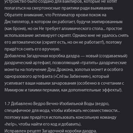
устройство было создано для вампиров, которые не хотят
полагаться на смертоносные практики ради выживания.
Обратите внимание, что Репликатор крови похож на
Дистиллятор, в котором он работает, будучи экипированным
(как броня), но он Не требует алхимического стола... простое
использование активирует скрипт. Однако мне не удалось снять
его автоматически (скрипт есть, но он не работает!), поэтому
придётся снять его вручную.
Добавлена ​​Загадочная коробка даэдра — новый (создаваемый)
даэдрический артефакт, позволяющий «тратить» даэдрические
монеты на получение Душ Дракона, золотых монет и особого
одноразового артефакта («Слёзы Забвения»), который
усиливает ваши навыки зачарования (особенно в сочетании с
Мимиром и такими перками, как дополнительные эффекты!).
1.7 Добавлено Ведро Вечно-Изобильной Воды (ведро,
специфичное для мода, чтобы избежать несовместимости...
поэтому вам придётся использовать консольную команду
«help», чтобы найти его код и добавить).
Исправлен рецепт Загадочной коробки даэдра.