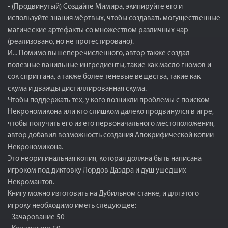
- (Продвинутый) Создайте Мимира, экипируйте его и
используйте знания мёртвых, чтобы создавать могущественные
магические артефакты со множеством различных чар
(реализовано, но не протестировано).
И... Помимо вышеперечисленного, автор также создал
полезные ванильные ингредиенты, такие как масло гномов и
сок сприггана, а также более теневые вещества, такие как
скума и дважды дистиллированная скума.
Чтобы поддержать тех, у кого возникли проблемы с поиском
Некрономикона или кто слишком далеко продвинулся в игре,
чтобы получить его из его первоначального местоположения,
автор добавил возможность создания Апокрифической копии
Некрономикона.
Это неоригинальная копия, которая должна быть написана
игроком под диктовку Лордов Даэдра и душ ушедших
Некромантов.
Книгу можно изготовить на Дубильном станке, и для этого
игроку необходимо иметь следующее:
- Зачарование 50+