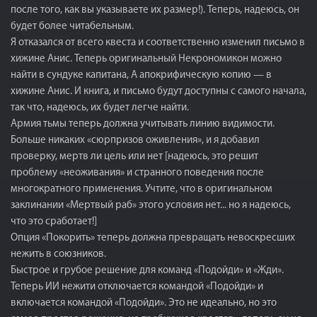
после того, как вы указываете их размер!). Теперь, надеюсь, он
будет более читабельным.
Я отказался от всего квеста и соответственно изменил письмо в
хижине Анис. Теперь оригинальный Некрономикон можно
найти в сундуке капитана, А апокрифическую копию — в
хижине Анис. И книга, и письмо будут доступны с самого начала,
так что, надеюсь, их будет легче найти.
Армия тьмы теперь должна учитывать линию видимости.
Больше никаких «сюрпризов оживления», и я добавил
проверку, мертв ли цель или нет [надеюсь, это решит
проблему «неоживания» и странного поведения после
многократного применения. Учтите, что в оригинальном
заклинании «Мертвый раб» этого условия нет... но я надеюсь,
что это сработает!]
Опция «Покорить» теперь должна превращать невоскресших
нежить в союзников.
Быстрое и грубое решение для команд «Подойди» и «Жди».
Теперь ИИ нежити отключается командой «Подойди» и
включается командой «Подойди». Это не идеально, но это