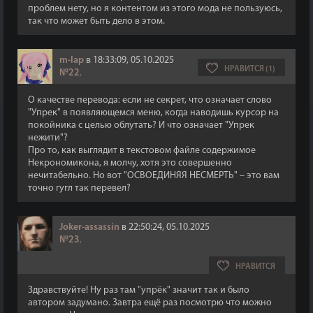
проблем нету, но я контентом из этого мода не пользуюсь,
так что может быть дело в этом.
m-lap
в 18:33:09, 05.10.2025
НРАВИТСЯ (1)
№22
,
О качестве перевода: если не секрет, что означает слово
"Упрек" в появляющемся меню, когда наводишь курсор на
покойника с целью облутать? И что означает "Упрек
нежити"?
Про то, как выглядит в текстовом файле содержимое
Некрономикона, я молчу, хотя это совершенно
нечитабельно. Но вот "ОСВОЕДИНЯЯ НЕСМЕРТЬ" – это вам
точно гугл так перевел?
Joker-assassin
в 22:50:24, 05.10.2025
№23
,
НРАВИТСЯ
Здравствуйте! Ну раз там "упрёк" значит так и было
автором задумано. Завтра ещё раз посмотрю что можно