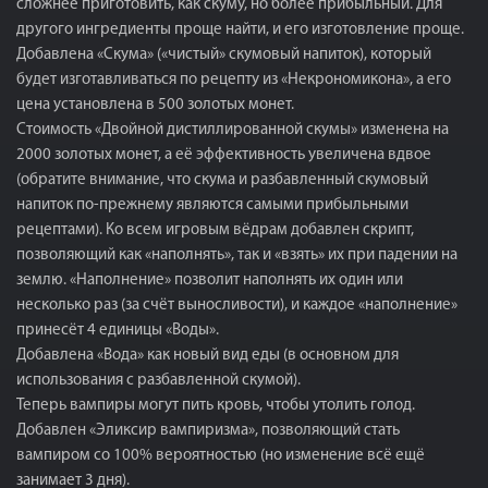
сложнее приготовить, как скуму, но более прибыльный. Для
другого ингредиенты проще найти, и его изготовление проще.
Добавлена ​​«Скума» («чистый» скумовый напиток), который
будет изготавливаться по рецепту из «Некрономикона», а его
цена установлена ​​в 500 золотых монет.
Стоимость «Двойной дистиллированной скумы» изменена на
2000 золотых монет, а её эффективность увеличена вдвое
(обратите внимание, что скума и разбавленный скумовый
напиток по-прежнему являются самыми прибыльными
рецептами). Ко всем игровым вёдрам добавлен скрипт,
позволяющий как «наполнять», так и «взять» их при падении на
землю. «Наполнение» позволит наполнять их один или
несколько раз (за счёт выносливости), и каждое «наполнение»
принесёт 4 единицы «Воды».
Добавлена ​​«Вода» как новый вид еды (в основном для
использования с разбавленной скумой).
Теперь вампиры могут пить кровь, чтобы утолить голод.
Добавлен «Эликсир вампиризма», позволяющий стать
вампиром со 100% вероятностью (но изменение всё ещё
занимает 3 дня).