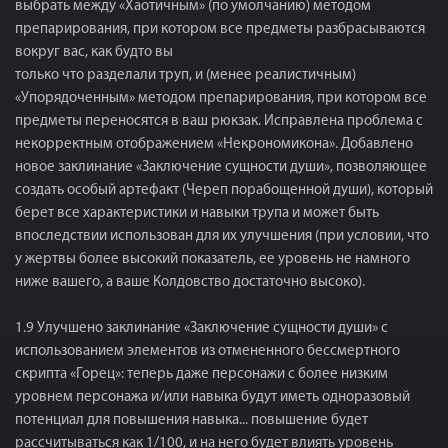
выбрать между «Хаотичным» (по умолчанию) методом
препарирования, при котором все предметы разбрасываются
вокруг вас, как будто вы
только что разделали труп, и (менее реалистичным)
«Упорядоченным» методом препарирования, при котором все
предметы переносятся в ваш рюкзак. Исправлена ​​проблема с
некорректным отображением «Некрономикона». Добавлено
новое заклинание «Заключение сущности души», позволяющее
создать особый артефакт (Череп порабощенной души), который
берет все характеристики и навыки трупа и может быть
впоследствии использован для их улучшения (при условии, что
у жертвы более высокий показатель, ее уровень не намного
ниже вашего, а ваше Колдовство достаточно высоко).
1.9 Улучшено заклинание «Заключение сущности души» с
использованием элементов из отмененного бессмертного
скрипта «Горец»: теперь даже персонажи с более низким
уровнем персонажа и/или навыка будут иметь одноразовый
потенциал для повышения навыка... повышение будет
рассчитываться как 1/100, и на него будет влиять уровень