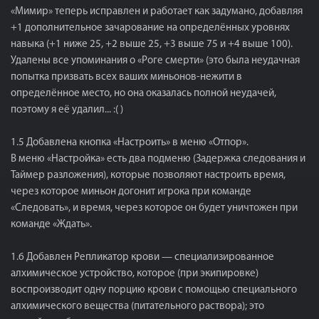
«Мимир» теперь исправлен и работает как задумано, добавляя
+1 дополнительное зачарование на определённых уровнях
навыка (+1 ниже 25, +2 выше 25, +3 выше 75 и +4 выше 100).
Удалены все упоминания о «Роге смерти» (это была неудачная
попытка призвать всех ваших миньонов-нежити в
определённое место, но она оказалась полной неудачей,
поэтому я её удалил... :( )
1.5 Добавлена ​​кнопка «Настроить» в меню «Отпор».
В меню «Настройка» есть два подменю (Задержка следования и
Таймер разложения), которые позволяют настроить время,
через которое миньон догонит игрока при команде
«Следовать», и время, через которое он будет уничтожен при
команде «Ждать».
1.6 Добавлен Репликатор крови — специализированное
алхимическое устройство, которое (при экипировке)
воспроизводит одну порцию крови с помощью специального
алхимического вещества (питательного раствора); это