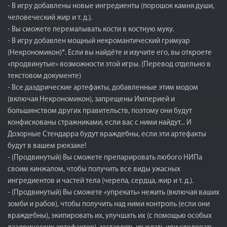
- В игру добавлены новые ингредиенты (порошок камня души,
человеческий жир и т. д.).
- Вы сможете перемалывать кости в костную муку.
- В игру добавлен мощный некромантический гримуар
(Некрономикон)*. Если вы найдёте и изучите его, вы откроете
«продвинутые» возможности этой игры. (Перевод отдельно в
текстовом документе)
- Все даэдрические артефакты, добавленные этим модом
(включая Некрономикон), запрещены Империей и
большинством других правительств, поэтому они будут
конфискованы стражниками, если вас с ними найдут... И
Дозорные Стендарра будут враждебны, если эти артефакты
будут в вашем рюкзаке!
- (Продвинутый) Вы сможете препарировать любого НИПа
своим кинжалом, чтобы получить все виды ужасных
ингредиентов и частей тела (черепа, сердца, жир и т. д.).
- (Продвинутый) Вы сможете «упрекать» нежить (включая ваших
зомби и рабов), чтобы получить над ними контроль (если они
враждебны), экипировать их, улучшать их (с помощью особых