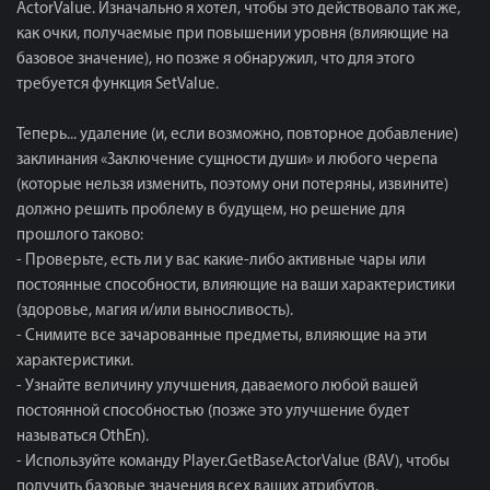
ActorValue. Изначально я хотел, чтобы это действовало так же,
как очки, получаемые при повышении уровня (влияющие на
базовое значение), но позже я обнаружил, что для этого
требуется функция SetValue.
Теперь... удаление (и, если возможно, повторное добавление)
заклинания «Заключение сущности души» и любого черепа
(которые нельзя изменить, поэтому они потеряны, извините)
должно решить проблему в будущем, но решение для
прошлого таково:
- Проверьте, есть ли у вас какие-либо активные чары или
постоянные способности, влияющие на ваши характеристики
(здоровье, магия и/или выносливость).
- Снимите все зачарованные предметы, влияющие на эти
характеристики.
- Узнайте величину улучшения, даваемого любой вашей
постоянной способностью (позже это улучшение будет
называться OthEn).
- Используйте команду Player.GetBaseActorValue (BAV), чтобы
получить базовые значения всех ваших атрибутов.