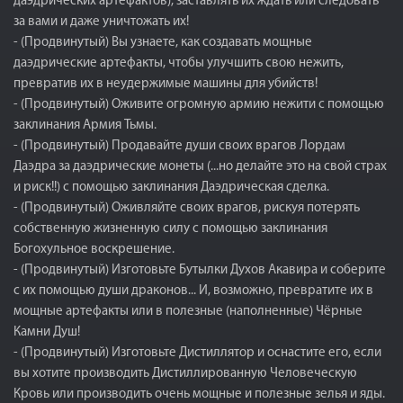
даэдрических артефактов), заставлять их ждать или следовать
за вами и даже уничтожать их!
- (Продвинутый) Вы узнаете, как создавать мощные
даэдрические артефакты, чтобы улучшить свою нежить,
превратив их в неудержимые машины для убийств!
- (Продвинутый) Оживите огромную армию нежити с помощью
заклинания Армия Тьмы.
- (Продвинутый) Продавайте души своих врагов Лордам
Даэдра за даэдрические монеты (...но делайте это на свой страх
и риск!!) с помощью заклинания Даэдрическая сделка.
- (Продвинутый) Оживляйте своих врагов, рискуя потерять
собственную жизненную силу с помощью заклинания
Богохульное воскрешение.
- (Продвинутый) Изготовьте Бутылки Духов Акавира и соберите
с их помощью души драконов... И, возможно, превратите их в
мощные артефакты или в полезные (наполненные) Чёрные
Камни Душ!
- (Продвинутый) Изготовьте Дистиллятор и оснастите его, если
вы хотите производить Дистиллированную Человеческую
Кровь или производить очень мощные и полезные зелья и яды.