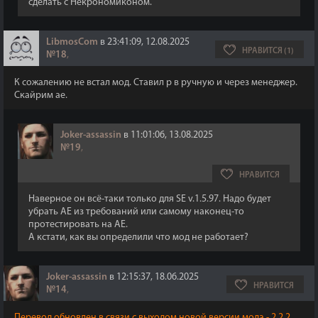
сделать с Некрономиконом.
LibmosCom
в 23:41:09, 12.08.2025
НРАВИТСЯ (1)
№18
,
К сожалению не встал мод. Ставил р в ручную и через менеджер.
Скайрим aе.
Joker-assassin
в 11:01:06, 13.08.2025
№19
,
НРАВИТСЯ
Наверное он всё-таки только для SE v.1.5.97. Надо будет
убрать АЕ из требований или самому наконец-то
протестировать на АЕ.
А кстати, как вы определили что мод не работает?
Joker-assassin
в 12:15:37, 18.06.2025
НРАВИТСЯ
№14
,
Перевод обновлен в связи с выходом новой версии мода - 2.2.2.