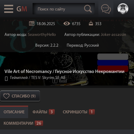
18.06.2025
6735
353
Автор мода:
SeaworthyHello
Автор публикации:
Joker-assassin
Версия: 2.2.2
Перевод: Русский
Vile Art of Necromancy / Гнусное Искусство Некромантии
Геймплей
/
TES V: Skyrim SE-AE
СПАСИБО (9)
ОПИСАНИЕ
ФАЙЛЫ
3
СКРИНШОТЫ
1
КОММЕНТАРИИ
26