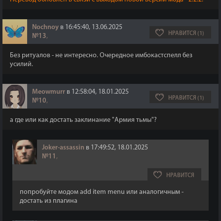
Nochnoy
в 16:45:40, 13.06.2025
НРАВИТСЯ (1)
№13
,
Без ритуалов - не интересно. Очередное имбокастспелл без
усилий.
Meowmurr
в 12:58:04, 18.01.2025
НРАВИТСЯ (1)
№10
,
а где или как достать заклинание "Армия тьмы"?
Joker-assassin
в 17:49:52, 18.01.2025
№11
,
НРАВИТСЯ
попробуйте модом add item menu или аналогичным -
достать из плагина