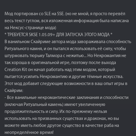
Мод портирован со SLE на SSE. (но не мной, я просто перевёл
весь текст гуглом, вся изложенная информация была написана
на Нексус-странице мода)
* ТРЕБУЕТСЯ SKSE 1.05.09+ ДЛЯ ЗАПУСКА ЭТОГО МОДА *
В ванильном Скайриме автора мода завораживала способность
Ритуального камня, и он пытался использовать её силу, чтобы
штурмовать тюрьму Талмора с нежитью... Но Некромантия не
так хороша в оригинальной игре, поэтому после выхода
Creation Kit он начал работать над этим модом, который
пытается усилить Некромантию и другие тёмные искусства.
Этот мод добавит следующие возможности в ваш опыт игры в
Скайрим:
- Все ванильные некромантические заклинания и способности
(включая Ритуальный камень) имеют увеличенную
продолжительность и силу. Их по-прежнему нельзя
использовать на призванных существах и драконах, но вы
можете иметь любое другое существо в качестве раба на
неопределённое время!