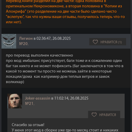
перевод книги разделил на две части: одна половина в
оригинальном Некрономиконе, а вторая половина в "Копии из
Апокрифа" (это разделение на две части было сделано чисто
"вслепую", так что нужны ваши отзывы, получилось теперь что-то
или нет).
Легион
в 02:36:47, 26.08.2025
НРАВИТСЯ (1)
№20
,
про перевод: выполнен качественно
про мод: имбаланс присутствует, баги тоже и к сожалению один
баг так никто и не может пофиксить (баг заключается в том что в
какой то момент ты просто не можешь зайти в некоторые
локации/дома как например дом теплых ветров и замок
волкихар)
Joker-assassin
в 11:02:14, 26.08.2025
№21
,
НРАВИТСЯ
Спасибо за отзыв!
У меня этот мод в сборке уже где-то месяц стоит и никаких