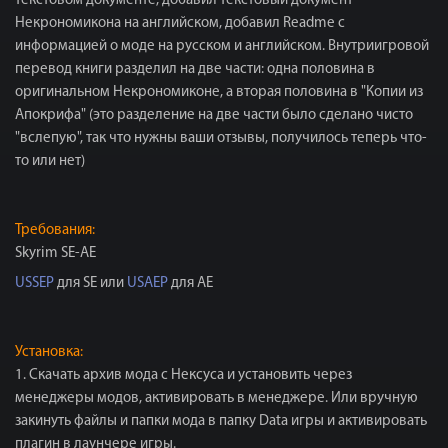
текстовом документе, добавил текстовый документ
Некрономикона на английском, добавил Readme с
информацией о моде на русском и английском. Внутриигровой
перевод книги разделил на две части: одна половина в
оригинальном Некрономиконе, а вторая половина в "Копии из
Апокрифа" (это разделение на две части было сделано чисто
"вслепую", так что нужны ваши отзывы, получилось теперь что-
то или нет)
Требования:
Skyrim SE-AE
USSEP
для SE или
USAEP
для AE
Установка:
1. Скачать архив мода с Нексуса и установить через
менеджеры модов, активировать в менеджере. Или вручную
закинуть файлы и папки мода в папку Data игры и активировать
плагин в лаунчере игры.