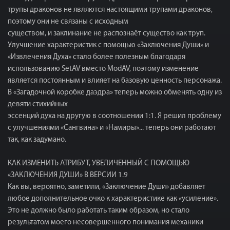
трупы драконов не являются настоящими трупами драконов,
поэтому они не связаны с исходным
существом, и заклинание не распознаёт существо как труп.
Улучшение характеристик с помощью «Заключения Души» и
«Извлечения Духа» стало более полезным благодаря
использованию SetAV вместо ModAV, поэтому изменение
является постоянным и влияет на базовую ценность персонажа.
В «Загадочной коробке даэдра» теперь можно обменять одну из
девяти стихийных
эссенций духа на другую в соотношении 1:1. Я решил проблему
с улучшениями «Сангвина» и «Намиры»... теперь они работают
так, как задумано.
КАК ИЗМЕНИТЬ АТРИБУТ, УВЕЛИЧЕННЫЙ С ПОМОЩЬЮ
«ЗАКЛЮЧЕНИЯ ДУШИ» В ВЕРСИИ 1.9
Как вы, вероятно, заметили, «Заключение Души» добавляет
любое дополнительное очко к характеристике как «усиление».
Это не должно было работать таким образом, но стало
результатом моего несовершенного понимания механики