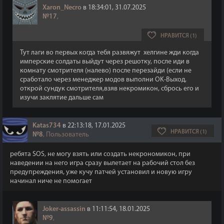
Xaron_Necro
в 18:34:01, 31.07.2025
№17
,
НРАВИТСЯ (1)
Тут лаги во первых когда тебя развяжут хелгине жди когда
имперские солдаты выйдут через решотку, после иди в
комнату смотрителя (налево) после перезайди (если не
сработало через менеджер модов выполни OK-Выход,
открой сундук смотрителя,взяв некромикон, сбрось его и
изучи заклятие дальше сам
Katas734
в 22:13:18, 17.01.2025
НРАВИТСЯ (1)
№8
, Пользователь
ребята SOS, не могу взять или создать некрономикон, при
наведении на него игра сразу вылетает на рабочий стол без
предупреждения, уже кучу патчей установил и новую игру
начинал ниче не помогает
Joker-assassin
в 11:11:54, 18.01.2025
№9
,