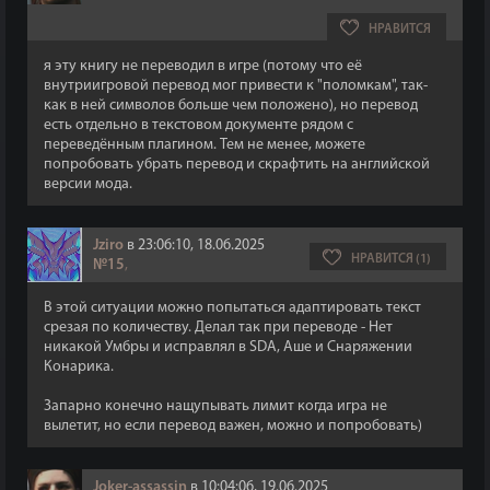
НРАВИТСЯ
я эту книгу не переводил в игре (потому что её
внутриигровой перевод мог привести к "поломкам", так-
как в ней символов больше чем положено), но перевод
есть отдельно в текстовом документе рядом с
переведённым плагином. Тем не менее, можете
попробовать убрать перевод и скрафтить на английской
версии мода.
Jziro
в 23:06:10, 18.06.2025
НРАВИТСЯ (1)
№15
,
В этой ситуации можно попытаться адаптировать текст
срезая по количеству. Делал так при переводе - Нет
никакой Умбры и исправлял в SDA, Аше и Снаряжении
Конарика.
Запарно конечно нащупывать лимит когда игра не
вылетит, но если перевод важен, можно и попробовать)
Joker-assassin
в 10:04:06, 19.06.2025