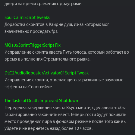
двери на время сражения с драуграми.
Soul Cairn Script Tweaks
Доработка скриптов в Каирне душ, из-за которых мог
значительно проседать fps.
MQ105SprintTriggerScript Fix
Исправление скрипта квеста Путь голоса, который работает во
время выполнения Стремительного рывка.
DLC2AudioRepeaterActivator01Script Tweak
Исправление скрипта, отвечающего за различные звуковые
эффекты на Солстхейме.
The Taste of Death Improved Shutdown
Переделка завершения квеста Вкус смерти, сделанная чтобы
гарантированно закончить квест. Теперь гости будут покидать
место проведения пира в фоновом режиме после того как вы
уйдёте и не вернётесь назад более 12 часов.