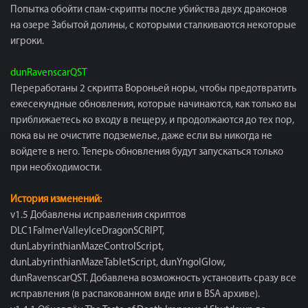
Попытка обойти спам-скрипты после убийства двух драконов
на озере Забытой долины, с которыми сталкиваются некоторые
игроки.
dunRavenscarQST
Переработаны 2 скрипта Вороньей норы, чтобы предотвратить
ежесекундные обновления, которые начинаются, как только вы
приближаетесь ко входу в пещеру, и продолжаются до тех пор,
пока вы не очистите подземелье, даже если вы никогда не
войдете в него. Теперь обновления будут запускаться только
при необходимости.
История изменений:
v1.5 Добавлены исправления скриптов
DLC1FalmerValleyIceDragonSCRIPT,
dunLabyrinthianMazeControlScript,
dunLabyrinthianMazeTabletScript, dunYngolGlow,
dunRavenscarQST. Добавлена возможность установить сразу все
исправления (в распакованном виде или в BSA архиве).