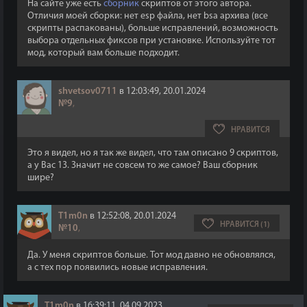
На сайте уже есть
сборник
скриптов от этого автора.
Отличия моей сборки: нет esp файла, нет bsa архива (все
скрипты распакованы), больше исправлений, возможность
выбора отдельных фиксов при установке. Используйте тот
мод, который вам больше подходит.
shvetsov0711
в 12:03:49, 20.01.2024
№9
,
НРАВИТСЯ
Это я видел, но я так же видел, что там описано 9 скриптов,
а у Вас 13. Значит не совсем то же самое? Ваш сборник
шире?
T1m0n
в 12:52:08, 20.01.2024
НРАВИТСЯ (1)
№10
,
Да. У меня скриптов больше. Тот мод давно не обновлялся,
а с тех пор появились новые исправления.
T1m0n
в 16:39:11, 04.09.2023