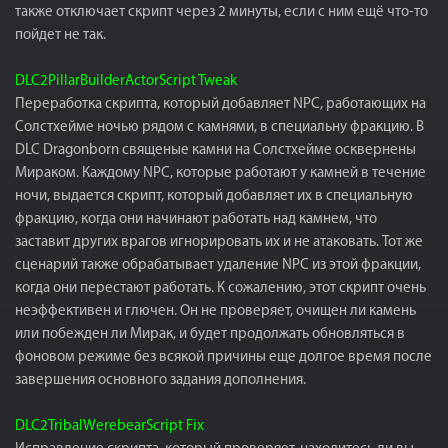
также отключает скрипт через 2 минуты, если с ним ещё что-то
пойдет не так.
DLC2PillarBuilderActorScript Tweak
Переработка скрипта, который добавляет NPC, работающих на
Солстхейме ночью рядом с камнями, в специальну фракцию. В
DLC Dragonborn священые камни на Солстхейме осквернены
Мираком. Каждому NPC, которые работают у камней в течение
ночи, выдается скрипт, который добавляет их в специальную
фракцию, когда они начинают работать над камнем, что
заставит других врагов игнорировать их и не атаковать. Тот же
сценарий также обрабатывает удаление NPC из этой фракции,
когда они перестают работать. К сожалению, этот скрипт очень
неэффективен и глючен. Он не проверяет, очищен ли камень
или побежден ли Мирак, и будет продолжать обновляться в
фоновом режиме без всякой причины еще долгое время после
завершения основного задания дополнения.
DLC2TribalWerebearScript Fix