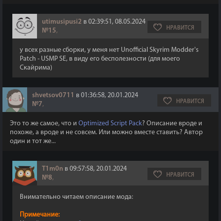
utimusipusi2
в 02:39:51, 08.05.2024
НРАВИТСЯ
№15
,
у всех разные сборки, у меня нет Unofficial Skyrim Modder's
Patch - USMP SE, в виду его бесполезности (для моего
Скайрима)
shvetsov0711
в 01:36:58, 20.01.2024
НРАВИТСЯ
№7
,
Это то же самое, что и
Optimized Script Pack
? Описание вроде и
похоже, а вроде и не совсем. Или можно вместе ставить? Автор
один и тот же...
T1m0n
в 09:57:58, 20.01.2024
НРАВИТСЯ
№8
,
Внимательно читаем описание мода:
Примечание: