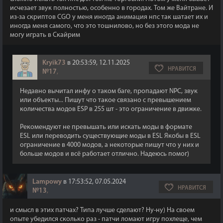
исчезает звук полностью, особенно в городах. Том же Вайтране. И
из-за скриптов CGO у меня иногда анимация нпс так шатает их и
иногда меня самого, что это тошнилово, но без этого мода не
могу играть в Скайрим
Kryik73
в 20:53:59, 12.11.2025
НРАВИТСЯ
№17
,
Недавно вычитал инфу о таком баге, пропадают NPC, звук
или объекты... Пишут что такое связано с превышением
количества модов ESP в 255 шт - это ограничение в движке.
Рекомендуют не превышать или искать моды в формате
ESL или переводить существующие моды в ESL Якобы в ESL
ограничение в 4000 модов, а некоторые пишут что у них и
больше модов и всё работает отлично. Надеюсь помог)
Lampowy
в 17:53:52, 07.05.2024
НРАВИТСЯ
№13
,
и смысл в этих патчах? Типа лучше сделают? Ну-ну) На своем
опыте убедился сколько раз - патчи ломают игру похлеще, чем