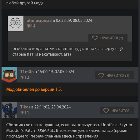
любой другой мод)
utimusipusi2
в 02:38:39, 08.05.2024
№14
,
НРАВИТСЯ (2)
особенно когда патчи ставят не туда, не так, а сверху ещё
старые патчи накатывают, ага)
T1m0n
в 15:06:49, 07.05.2024
НРАВИТСЯ (1)
№12
,
Мод обновлён до версии 1.5.
Tikos
в 22:11:02, 25.04.2024
НРАВИТСЯ
№11
,
Сборник считаю ненужным, если вы пользуетесь Unofficial Skyrim
Modder's Patch - USMP SE. В том моде уже включены все (кроме
последнего) перечисленные здесь исправления.