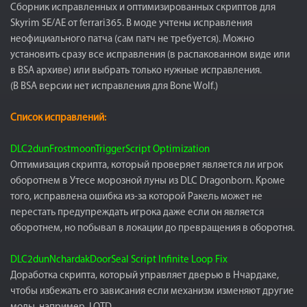
Сборник исправленных и оптимизированных скриптов для
Skyrim SE/AE от ferrari365. В моде учтены исправления
неофициального патча (сам патч не требуется). Можно
установить сразу все исправления (в распакованном виде или
в BSA архиве) или выбрать только нужные исправления.
(В BSA версии нет исправления для Bone Wolf.)
Список исправлений:
DLC2dunFrostmoonTriggerScript Optimization
Оптимизация скрипта, который проверяет является ли игрок
оборотнем в Утесе морозной луны из DLC Dragonborn. Кроме
того, исправлена ошибка из-за которой Ракель может не
перестать предупреждать игрока даже если он является
оборотнем, но побывал в локации до превращения в оборотня.
DLC2dunNchardakDoorSeal Script Infinite Loop Fix
Доработка скрипта, который управляет дверью в Нчардаке,
чтобы избежать его зависания если механизм изменяют другие