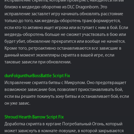
Исправление скрипта, который проверяет, находитесь ли вы
близко к медведю-оборотню из DLC Dragonborn. Это
исправление заставлет игру начинать обновлять расстояние
только до того, как медведь-оборотень трансформируется,
если кто-то активно ищет игрока или вступает с ним в бой. Если
медведь-оборотень больше не сможет участвовать в бою или
будет убит, обновление прекратится или вообще не начнётся.
Кроме того, ретроактивно останавливаются все зависшие в
данный момент экземпляры скрипта в вашей игре, если
таковые зависли при обновлении.
dunFolgunthurBossBattle Script Fix
Исправление скрипта битвы с Микрулом. Оно предотвращает
возможное зависание боя, позволяет приостанавливать бой,
если вы решите покинуть зону битвы и останавливает бой, если
он уже завис.
Shroud Hearth Barrow Script Fix
Доработка скрипта в кургане Погребальный Огонь, который
может зависнуть в комнате-ловушке, в которой закрываются