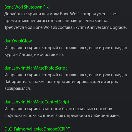
Bone Wolf Shutdown Fix
Доработка скрипта для мода Bone Wolf, которая уменьшает
время отключения ассетов после завершения квеста.
Требуется мод Bone Wolf из состава Skyrim Anniversary Upgrade.
dunYngolGlow
Исправлен скрипт, который не отключался, если игрок покидал
Курган Ингола, не очистив его.
dunLabyrinthianMazeTabletScript
Исправлен скрипт, который не отключался, если игрок покидал
Лабиринтиан, а также повторно активировался, если игрок
возвращался.
dunLabyrinthianMazeControlScript
Исправлен скрипт, в котором было несколько способов
софтлока игрока во время боя с дреморой в Лабиринтиане.
DLC1FalmerValleyIceDragonSCRIPT