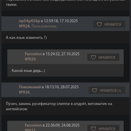
твики.
пр54р456р
в 12:59:18, 17.10.2025
НРАВИТСЯ
№928
, Пользователь
А как язык изменить ?)
Farsveinn
в 15:24:32, 27.10.2025
НРАВИТСЯ
№929
,
Какой язык дядь...)
Повсикакий
в 18:13:10, 28.07.2025
НРАВИТСЯ (1)
№926
,
Пусич, закинь русификатор слиппи в апдуйт, витоматик на
английском
Farsveinn
в 22:36:09, 24.08.2025
НРАВИТСЯ
№927
,