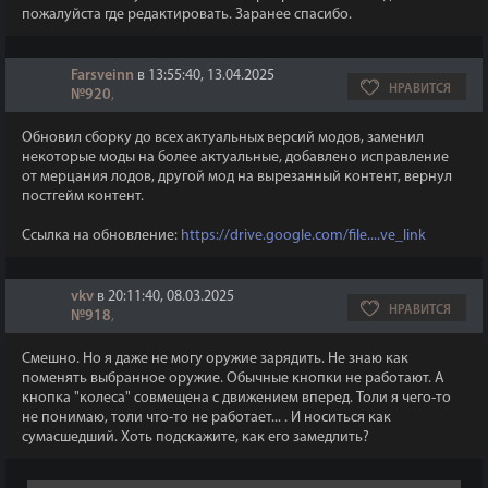
пожалуйста где редактировать. Заранее спасибо.
Farsveinn
в 13:55:40, 13.04.2025
НРАВИТСЯ
№920
,
Обновил сборку до всех актуальных версий модов, заменил
некоторые моды на более актуальные, добавлено исправление
от мерцания лодов, другой мод на вырезанный контент, вернул
постгейм контент.
Ссылка на обновление:
https://drive.google.com/file....ve_link
vkv
в 20:11:40, 08.03.2025
НРАВИТСЯ
№918
,
Смешно. Но я даже не могу оружие зарядить. Не знаю как
поменять выбранное оружие. Обычные кнопки не работают. А
кнопка "колеса" совмещена с движением вперед. Толи я чего-то
не понимаю, толи что-то не работает... . И носиться как
сумасшедший. Хоть подскажите, как его замедлить?