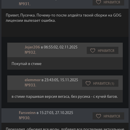
НРАВИТСЯ
№931
,
Привет, Пусечка. Почему-то после апдейта твоей сборки на GOG
лицензии вылезает ошибка.
Jojer206
в 06:55:02, 02.11.2025
НРАВИТСЯ
№932
,
Покупай в стиме
elemmor
в 23:43:05, 15.11.2025
НРАВИТСЯ (1)
№933
,
в стиме паршивая версия вегаса, без русика - с кучей багов.
Farsveinn
в 15:27:03, 27.10.2025
НРАВИТСЯ
№930
,
Перезалил, обновил все моды, добавил все последние актуальные