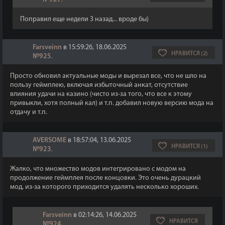
Поправил еще недели 3 назад... вроде бы)
Farsveinn
в 15:59:26, 18.06.2025
НРАВИТСЯ (2)
№925
,
Просто обновил актуальные моды и вырезал все, что не шло на
пользу геймплею, включая избыточный анкат, отсутствие
влияния удачи на казино (чисто из-за того, что все к этому
привыкли, хотя полный кал) и т.п. добавил новую версию мода на
отдачу и т.п.
AVERSOME
в 18:57:04, 13.06.2025
НРАВИТСЯ (1)
№923
,
Жалко, что множество модов интегрировано с модом на
продолжение геймплея после концовки. Это очень дурацкий
мод, из-за которого приходится удалять несколько хороших.
Farsveinn
в 02:14:26, 14.06.2025
НРАВИТСЯ
№924
,