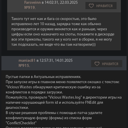
Farsveinn
в 14:02:31, 22.03.2025
НРАВИТСЯ
№919
,
Такого тут нет как и бага со скоростью, это было
исправлено лет 10 назад, зарядка тоже как обычно
производится и оружие меняется как и раньше, через
цифры если оно назначего на слоты, покажите в дискорде
все эти приколы, такого ни у кого нет в сборке, я не могу
так подсказать, не видя что вы там натворили)))
maniac81
в 12:57:31, 14.01.2025
НРАВИТСЯ
№915
,
Пустые папки в Актуальных исправлениях.
При запуске игры в главном меню появляется окошко с текстом:
"Vicious Wastes обнаружил критическую ошибку из-за
конфликтов в порядке загрузки.
Пожалуйста, проверьте "Vicious Wastes.log" в директории игры на
наличие нарушающей form id и используйте FNEdit для
диагностики.
В случае решения проблемы с помощью патча удалите
конфликтующую форму (формы) из списка форм
"ConflictChecklist"