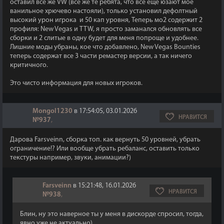
оставил все же VW (все же те ребята, что все еще юзают мое
ванильное хрючево настояли), только установил дефолтный
высокий урон игрока и 50 кап уровня, Теперь мо2 содержит 2
профиля: New Vegas и TTW, я просто заманался обновлять все
сборки и 2 слитые в одну будет для меня попроще и удобнее.
Лишние моды убраны, кое что добавлено, New Vegas Bounties
теперь содержат все 3 части ремастер версии, а так ничего
критичного.
Это чисто информация для новых игроков.
Mongol1230
в 17:54:05, 03.01.2026
НРАВИТСЯ
№937
,
Дарова Farsveinn, сборка топ. как вернуть 50 уровней, убрать
ограничение!? Или вообще убрать ребаланс, оставить только
текстуры например, звуки, анимации?)
Farsveinn
в 15:21:48, 16.01.2026
НРАВИТСЯ
№938
,
Блин, ну это наверное ты у меня в дискорде спросил, тогда,
явно уже не актуально)