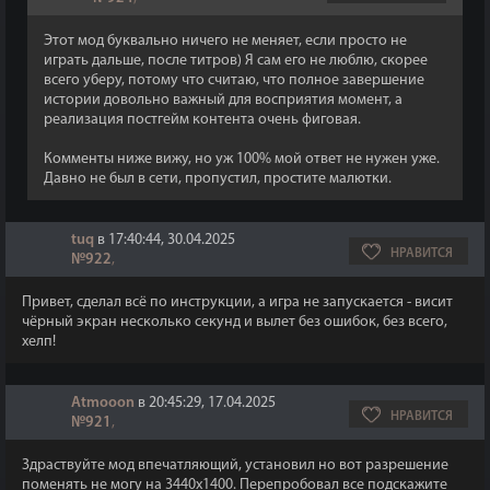
Этот мод буквально ничего не меняет, если просто не
играть дальше, после титров) Я сам его не люблю, скорее
всего уберу, потому что считаю, что полное завершение
истории довольно важный для восприятия момент, а
реализация постгейм контента очень фиговая.
Комменты ниже вижу, но уж 100% мой ответ не нужен уже.
Давно не был в сети, пропустил, простите малютки.
tuq
в 17:40:44, 30.04.2025
НРАВИТСЯ
№922
,
Привет, сделал всё по инструкции, а игра не запускается - висит
чёрный экран несколько секунд и вылет без ошибок, без всего,
хелп!
Atmooon
в 20:45:29, 17.04.2025
НРАВИТСЯ
№921
,
Здраствуйте мод впечатляющий, установил но вот разрешение
поменять не могу на 3440х1400. Перепробовал все подскажите