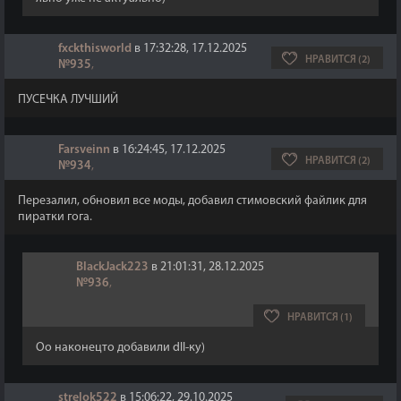
fxckthisworld
в 17:32:28, 17.12.2025
НРАВИТСЯ (2)
№935
,
ПУСЕЧКА ЛУЧШИЙ
Farsveinn
в 16:24:45, 17.12.2025
НРАВИТСЯ (2)
№934
,
Перезалил, обновил все моды, добавил стимовский файлик для
пиратки гога.
BlackJack223
в 21:01:31, 28.12.2025
№936
,
НРАВИТСЯ (1)
Оо наконецто добавили dll-ку)
strelok522
в 15:06:22, 29.10.2025