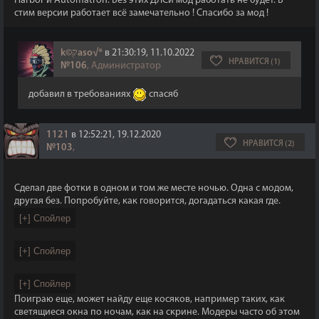
Harbor и Automatron. Без этих ДЛСи мод работать не будет. В
стим версии работает всё замечательно ! Спасибо за мод !
k©קaso√®
в 21:30:19, 11.10.2022
НРАВИТСЯ (1)
№106
, Администратор
добавил в требованиях
спасяб
1121
в 12:52:21, 19.12.2020
НРАВИТСЯ (2)
№103
,
Сделал две фотки в одном и том же месте ночью. Одна с модом,
другая без. Попробуйте, как говорится, догадаться какая где.
Поиграю еще, может найду еще косяков, например таких, как
светящиеся окна по ночам, как на скрине. Модеры часто об этом