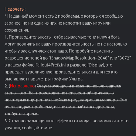
Недочеты:
* На данный момент есть 2 проблемы, о которых я сообщаю
заранее, но ни одна из них не испортит вашу игру или
сохранения.
1. Производительность - отбрасываемые тени и лучи бога
могут повлиять на вашу производительность, но не настолько
чтобы у вас случился стоп-кадр. Попробуйте изменить
разрешение теней до "iShadowMapResolution=2048" или "3072"
в вашем файле Fallout4Prefs.ini в разделе [Display], это
приведет к увеличению производительности для тех кто
выставляет параметры графики Ультра.
2. (
Исправлено
)
Отсутствующие и внезапно появляющиеся
стены - этот баг происходит по неизвестной причине, в
некоторых внутренних ячейках я редактировал маркеры. Это
очень редкая проблема, и я не смог найти все дефекты,
требуется время.
3. Странно размещенные эффекты от мода - возможно я что то
упустил, сообщайте мне.