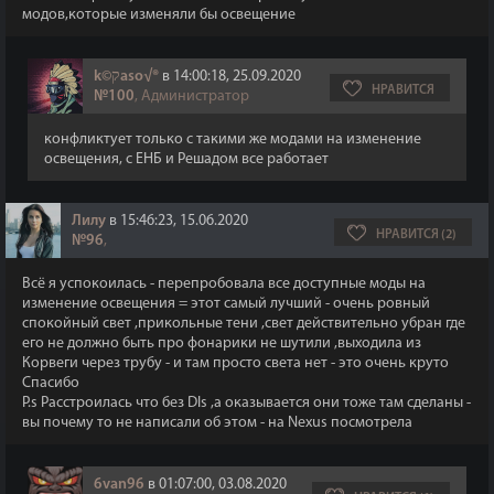
модов,которые изменяли бы освещение
k©קaso√®
в 14:00:18, 25.09.2020
НРАВИТСЯ
№100
, Администратор
конфликтует только с такими же модами на изменение
освещения, с ЕНБ и Решадом все работает
Лилу
в 15:46:23, 15.06.2020
НРАВИТСЯ (2)
№96
,
Всё я успокоилась - перепробовала все доступные моды на
изменение освещения = этот самый лучший - очень ровный
спокойный свет ,прикольные тени ,свет действительно убран где
его не должно быть про фонарики не шутили ,выходила из
Корвеги через трубу - и там просто света нет - это очень круто
Спасибо
P.s Расстроилась что без Dls ,а оказывается они тоже там сделаны -
вы почему то не написали об этом - на Nexus посмотрела
6van96
в 01:07:00, 03.08.2020