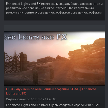
Enhanced Lights and FX имеет цель создать более атмосферное и
реалистичное освещение в игре Starfield. Это капитальный
ремонт внутреннего освещения, эффектов освещения, эффекты
солнечных лучей, отражений, естественных теней, тумана от
дыма в помещениях, удаление освещения в тех местах где нет
источников света. Модифицированы только внутренние
ячейки, но еще не все интерьеры. Следите за списком
изменений.
ELFX - Улучшенное освещение и эффекты (SE-AE) | Enhanced
Lights and FX
Опубликовано 06.10.2017 в 12:48:03
Enhanced Lights and FX имеет цель, создать в игре Skyrim SE-AE