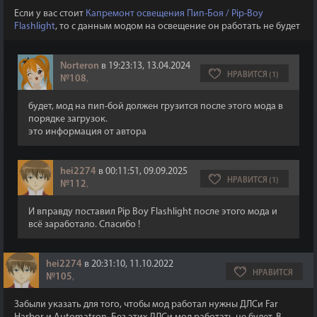
Если у вас стоит
Капремонт освещения Пип-Боя / Pip-Boy
Flashlight
, то с данным модом на освещение он работать не будет
Norteron
в 19:23:13, 13.04.2024
НРАВИТСЯ (1)
№108
,
будет, мод на пип-бой должен грузится после этого мода в
порядке загрузок.
это информация от автора
hei2274
в 00:11:51, 09.09.2025
НРАВИТСЯ (1)
№112
,
И вправду поставил Pip Boy Flashlight после этого мода и
всё заработало. Спасибо !
hei2274
в 20:31:10, 11.10.2022
НРАВИТСЯ
№105
,
Забыли указать для того, чтобы мод работал нужны ДЛСи Far