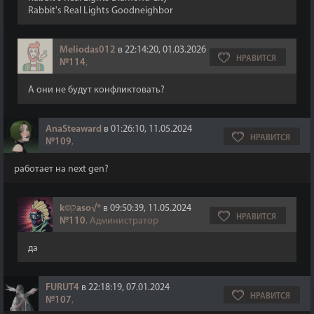
Rabbit's Real Lights Goodneighbor
Meliodas012
в 22:14:20, 01.03.2026
НРАВИТСЯ
№114
,
А они не будут конфликтовать?
AnaSteaward
в 01:26:10, 11.05.2024
НРАВИТСЯ
№109
,
работает на next gen?
k©קaso√®
в 09:50:39, 11.05.2024
НРАВИТСЯ
№110
, Администратор
да
FURUT4
в 22:18:19, 07.01.2024
НРАВИТСЯ
№107
,