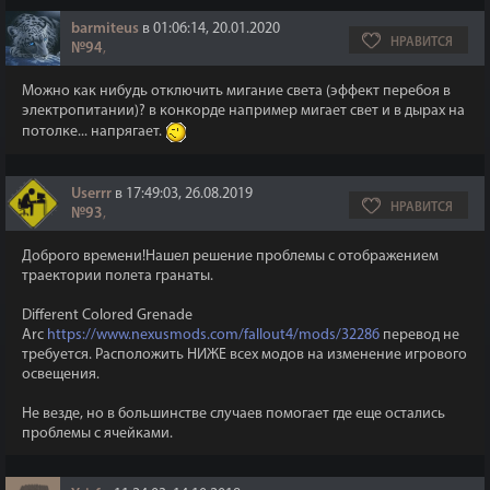
barmiteus
в 01:06:14, 20.01.2020
НРАВИТСЯ
№94
,
Можно как нибудь отключить мигание света (эффект перебоя в
электропитании)? в конкорде например мигает свет и в дырах на
потолке... напрягает.
Userrr
в 17:49:03, 26.08.2019
НРАВИТСЯ
№93
,
Доброго времени!Нашел решение проблемы с отображением
траектории полета гранаты.
Different Colored Grenade
Arc
https://www.nexusmods.com/fallout4/mods/32286
перевод не
требуется. Расположить НИЖЕ всех модов на изменение игрового
освещения.
Не везде, но в большинстве случаев помогает где еще остались
проблемы с ячейками.