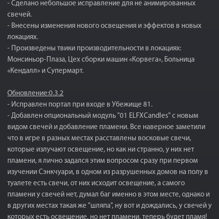
- Сделано небольшое исправление для не анимированных
свечей.
- Внесены изменения нового освещения и эффектов в новых
локациях.
- Произведены твики производительности в локациях:
Монсиньор-Плаза, Цех сборки машин «Корвега», Больница
«Кендалл» и Супермарт.
Обновление:0.3.2
- Исправлен портал при входе в Убежище 81.
- Добавлен опциональный модуль "01 ELFXCandles" с новым
видом свечей и добавление пламени. Все наверное заметили
что в игре в разных местах расставлены восковые свечи,
которые излучают освещение, но как ни странно, у них нет
пламени, я лично задался этим вопросом сразу при первом
изучении Сэнкчуари, в одном из разрушенных домов на полу в
туалете есть свечи, от них исходит освещение, а самого
пламени у свечей нет, думал баг именно в этом месте, однако и
в других местах такая же "шляпа", ну вот и дождались, у свечей у
которых есть освещение, но нет пламени, теперь будет пламя!