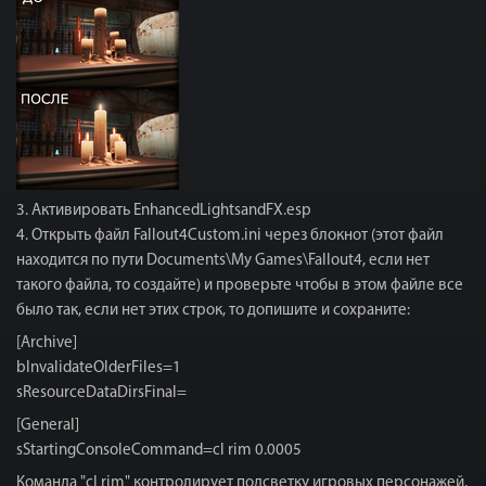
3. Активировать EnhancedLightsandFX.esp
4. Открыть файл Fallout4Custom.ini через блокнот (этот файл
находится по пути Documents\My Games\Fallout4, если нет
такого файла, то создайте) и проверьте чтобы в этом файле все
было так, если нет этих строк, то допишите и сохраните:
[Archive]
bInvalidateOlderFiles=1
sResourceDataDirsFinal=
[General]
sStartingConsoleCommand=cl rim 0.0005
Команда "cl rim" контролирует подсветку игровых персонажей,