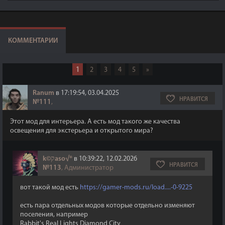
КОММЕНТАРИИ
1
2
3
4
5
»
Ranum
в 17:19:54, 03.04.2025
НРАВИТСЯ
№111
,
Этот мод для интерьера. А есть мод такого же качества
освещения для экстерьера и открытого мира?
k©קaso√®
в 10:39:22, 12.02.2026
НРАВИТСЯ
№113
, Администратор
вот такой мод есть
https://gamer-mods.ru/load....-0-9225
есть пара отдельных модов которые отдельно изменяют
поселения, например
Rabbit's Real Lights Diamond City