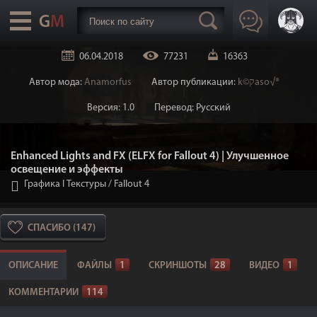
06.04.2018
77231
16363
Автор мода:
Anamorfus
Автор публикации:
k©קaso√®
Версия: 1.0
Перевод: Русский
Enhanced Lights and FX (ELFX for Fallout 4) | Улучшенное
освещение и эффекты
Графика I Текстуры
/
Fallout 4
СПАСИБО (147)
ОПИСАНИЕ
ФАЙЛЫ
1
СКРИНШОТЫ
28
ВИДЕО
1
КОММЕНТАРИИ
114