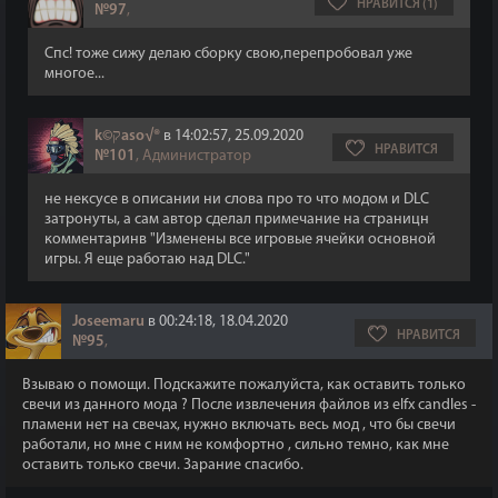
НРАВИТСЯ (1)
№97
,
Спс! тоже сижу делаю сборку свою,перепробовал уже
многое...
k©קaso√®
в 14:02:57, 25.09.2020
НРАВИТСЯ
№101
, Администратор
не нексусе в описании ни слова про то что модом и DLC
затронуты, а сам автор сделал примечание на страницн
комментаринв "Изменены все игровые ячейки основной
игры. Я еще работаю над DLC."
Joseemaru
в 00:24:18, 18.04.2020
НРАВИТСЯ
№95
,
Взываю о помощи. Подскажите пожалуйста, как оставить только
свечи из данного мода ? После извлечения файлов из elfx candles -
пламени нет на свечах, нужно включать весь мод , что бы свечи
работали, но мне с ним не комфортно , сильно темно, как мне
оставить только свечи. Зарание спасибо.