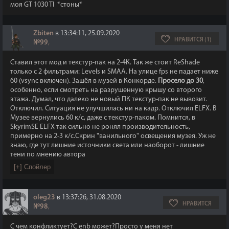
моя GT 1030 TI *стоны*
Zbiten
в 13:34:11, 25.09.2020
НРАВИТСЯ (1)
№99
,
Ставил этот мод и текстур-пак на 2-4К. Так же стоит ReShade
только с 2 фильтрами: Levels и SMAA. На улице fps не падает ниже
60 (vsync включен). Зашёл в музей в Конкорде.
Просело до 30
,
особенно, если смотреть на разрушенную крышу со второго
этажа. Думал, что далеко не новый ПК текстур-пак не вывозит.
Отключил. Ситуация не улучшилась ни на кадр. Отключил ELFX. В
Музее вернулись 60 к/с, даже с текстур-паком. Помнится, в
SkyrimSE ELFX так сильно не ронял производительность,
примерно на 2-3 к/с.Скрин "ванильного" освещения музея. Уж не
знаю, где тут лишние источники света или наоборот - лишние
тени по мнению автора
oleg23
в 13:37:26, 31.08.2020
НРАВИТСЯ
№98
,
С чем конфликтует?С enb может?Просто у меня нет