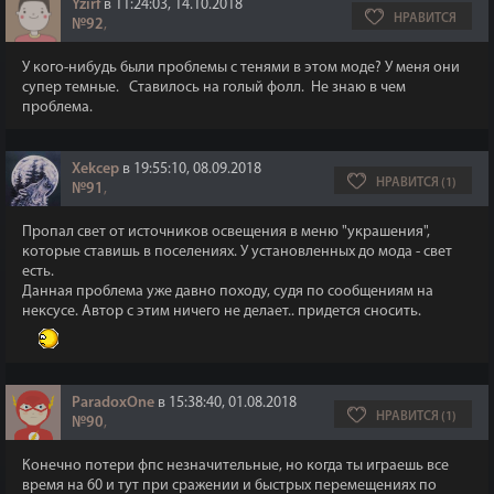
Yzirf
в 11:24:03, 14.10.2018
НРАВИТСЯ
№92
,
У кого-нибудь были проблемы с тенями в этом моде? У меня они
супер темные. Ставилось на голый фолл. Не знаю в чем
проблема.
Xekcep
в 19:55:10, 08.09.2018
НРАВИТСЯ (1)
№91
,
Пропал свет от источников освещения в меню "украшения",
которые ставишь в поселениях. У установленных до мода - свет
есть.
Данная проблема уже давно походу, судя по сообщениям на
нексусе. Автор с этим ничего не делает.. придется сносить.
ParadoxOne
в 15:38:40, 01.08.2018
НРАВИТСЯ (1)
№90
,
Конечно потери фпс незначительные, но когда ты играешь все
время на 60 и тут при сражении и быстрых перемещениях по