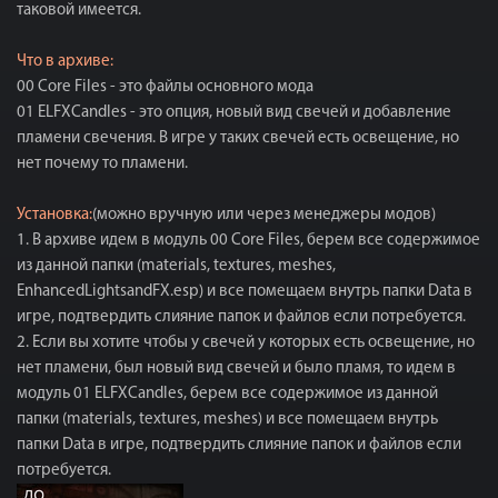
таковой имеется.
Что в архиве:
00 Core Files - это файлы основного мода
01 ELFXCandles - это опция, новый вид свечей и добавление
пламени свечения. В игре у таких свечей есть освещение, но
нет почему то пламени.
Установка:
(можно вручную или через менеджеры модов)
1. В архиве идем в модуль 00 Core Files, берем все содержимое
из данной папки (materials, textures, meshes,
EnhancedLightsandFX.esp) и все помещаем внутрь папки Data в
игре, подтвердить слияние папок и файлов если потребуется.
2. Если вы хотите чтобы у свечей у которых есть освещение, но
нет пламени, был новый вид свечей и было пламя, то идем в
модуль 01 ELFXCandles, берем все содержимое из данной
папки (materials, textures, meshes) и все помещаем внутрь
папки Data в игре, подтвердить слияние папок и файлов если
потребуется.