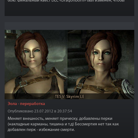
бою. Финальный квест DLC «Dragonborn» был изменен, чтобы
дать вам возможность объединиться с Первым
Драконорожденным против Хермеуса Моры.
TES V: Skyrim LE
Эола - переработка
Опубликовано 23.07.2012 в 20:37:54
Меняет внешность, меняет прическу, добавлены перки
(накладные карманы, тишина и т.д) Бессмертия нет так как
добавлен перк - избежание смерти.