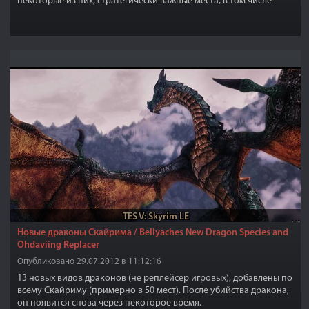
некоторые из них, стратегически важные места, в том числе
Имперские Войска и Братья Бури. Другие служат убежищем для
бандитов.
TES V: Skyrim LE
Новые драконы Скайрима / Bellyaches New Dragon Species and
Ohdaviing Replacer
Опубликовано 29.07.2012 в 11:12:16
13 новых видов драконов (не реплейсер игровых), добавлены по
всему Скайриму (примерно в 50 мест). После убийства дракона,
он появится снова через некоторое время.