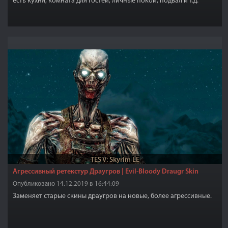
есть кухня, комната для гостей, личные покои, подвал и т.д.
Можно получить доступ через небольшой мост.
TES V: Skyrim LE
Агрессивный ретекстур Драугров | Evil-Bloody Draugr Skin
Опубликовано 14.12.2019 в 16:44:09
Заменяет старые скины драугров на новые, более агрессивные.