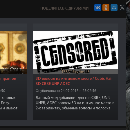
ПОДЕЛИТЕСЬ С ДРУЗЬЯМИ
TES V: Skyrim LE
ompanion
3D волосы на интимном месте / Cubic Hair
3D CBBE UNP ADEC
:50
Опубликовано 24.07.2013 в 23:02:56
2-х новых
Данный мод добавляет для тел CBBE, UNP,
 Лизу.
UNPB, ADEC волосы 3D на интимное место в
ы и имеют
2-х вариантах, обычные волосы и полоска
а тел CBBE и
(strip). В реплейсерах тел зачастую
х модов на
используются волосы на интимных местах с
ебуется.
обычными "плоскими" текстурами и
мешами и поэтому волосы отображаются