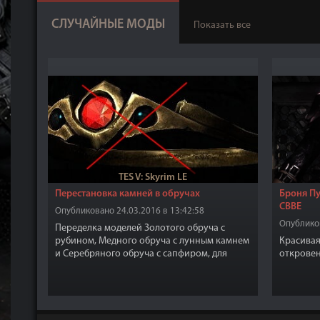
СЛУЧАЙНЫЕ МОДЫ
Показать все
TES V: Skyrim LE
Перестановка камней в обручах
Броня Пу
CBBE
Опубликовано 24.03.2016 в 13:42:58
Опубликов
Переделка моделей Золотого обруча с
рубином, Медного обруча с лунным камнем
Красивая
и Серебряного обруча с сапфиром, для
откровен
обоих полов и всех рас.