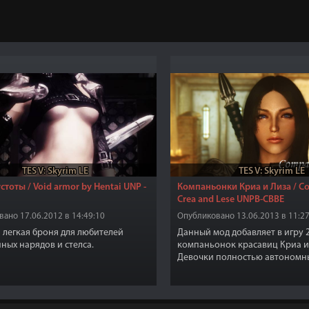
TES V: Skyrim LE
TES V: Skyrim LE
стоты / Void armor by Hentai UNP -
Компаньонки Криа и Лиза / C
Crea and Lese UNPB-CBBE
ано 17.06.2012 в 14:49:10
Опубликовано 13.06.2013 в 11:27
 легкая броня для любителей
Данный мод добавляет в игру 
ных нарядов и стелса.
компаньонок красавиц Криа и
Девочки полностью автономн
свои тела, каждая по 2 вариант
UNPB. Никаких дополнительны
тела, причёски, текстуры не тр