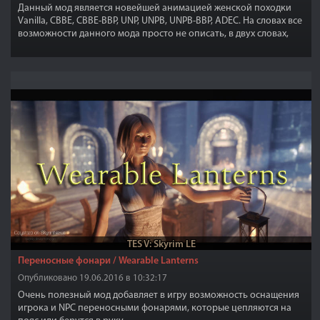
Данный мод является новейшей анимацией женской походки
Vanilla, CBBE, CBBE-BBP, UNP, UNPB, UNPB-BBP, ADEC. На словах все
возможности данного мода просто не описать, в двух словах,
женское тело будет иметь точно такие же движения как и в
реале
TES V: Skyrim LE
Переносные фонари / Wearable Lanterns
Опубликовано 19.06.2016 в 10:32:17
Очень полезный мод добавляет в игру возможность оснащения
игрока и NPC переносными фонарями, которые цепляются на