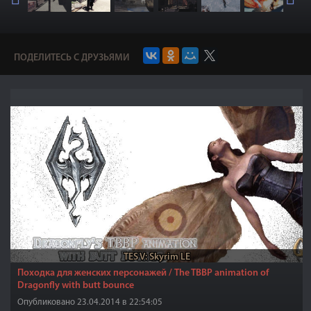
ПОДЕЛИТЕСЬ С ДРУЗЬЯМИ
TES V: Skyrim LE
Походка для женских персонажей / The TBBP animation of
Dragonfly with butt bounce
Опубликовано 23.04.2014 в 22:54:05