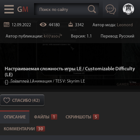
12.09.2022
44180
3342
Автор мода:
Leonord
Автор публикации:
k©קaso√®
Версия: 1.1
Перевод: Русский
Настраиваемая сложность игры LE / Customizable Difficulty
(LE)
Геймплей I Анимация
/
TES V: Skyrim LE
СПАСИБО (42)
ОПИСАНИЕ
ФАЙЛЫ
1
СКРИНШОТЫ
5
КОММЕНТАРИИ
30