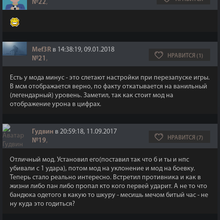
№22
,
Mef3R
в 14:38:19, 09.01.2018
НРАВИТСЯ (1)
№21
,
Есть у мода минус - это слетают настройки при перезапуске игры.
В мсм отображается верно, по факту откатывается на ванильный
(легендарный) уровень. Заметил, так как стоит мод на
отображение урона в цифрах.
Гудвин
в 20:59:18, 11.09.2017
НРАВИТСЯ (7)
№19
,
Отличный мод. Установил его(поставил так что б и ты и нпс
убивали с 1 удара), потом мод на уклонение и мод на боевку.
Теперь стало реально интересно. Встретил противника и как в
жизни либо пан либо пропал кто кого первей ударит. А не то что
бандюка одетого в какую то шкуру - месишь мечом битый час - не
ну куда это годиться?