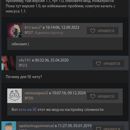
проблему, там версия 1.1, тут 1.0, обновите мод, пожалуйста!
Пока тут версия 1.0, во избежание проблем, советую качать с
нексуса 1.1.
k©קaso√®
в 16:14:06, 12.09.2022
НРАВИТСЯ
№27
, Администратор
обновил )
vfa191
в 00:32:36, 25.04.2020
НРАВИТСЯ
№23
,
Почему для SE нету?
utimusipusi2
в 10:07:16, 09.12.2024
НРАВИТСЯ
№30
,
Вот
есть на SE
этот же мод на настройку сложности
opelastraguniversal
в 11:27:39, 03.01.2019
НРАВИТСЯ