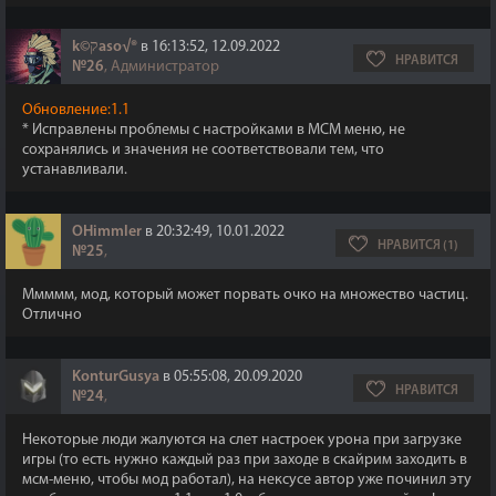
k©קaso√®
в 16:13:52, 12.09.2022
НРАВИТСЯ
№26
, Администратор
Обновление:1.1
* Исправлены проблемы с настройками в МСМ меню, не
сохранялись и значения не соответствовали тем, что
устанавливали.
OHimmler
в 20:32:49, 10.01.2022
НРАВИТСЯ (1)
№25
,
Ммммм, мод, который может порвать очко на множество частиц.
Отлично
KonturGusya
в 05:55:08, 20.09.2020
НРАВИТСЯ
№24
,
Некоторые люди жалуются на слет настроек урона при загрузке
игры (то есть нужно каждый раз при заходе в скайрим заходить в
мсм-меню, чтобы мод работал), на нексусе автор уже починил эту