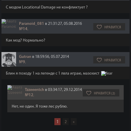
С модом Locational Damage не конфликтует ?
Paranoid_081
в 21:31:27, 05.08.2016
НРАВИТСЯ
№14
,
Как мод? Нормально?
Gutran
в 18:59:56, 05.07.2014
НРАВИТСЯ
№9
,
Блин я походу 1 на легенде с 1 лвла играю, мазохист
Tzzeeentch
в 03:34:17, 29.12.2014
НРАВИТСЯ (2)
№12
,
Нет, не один. Я тоже лес рублю.
1
2
»