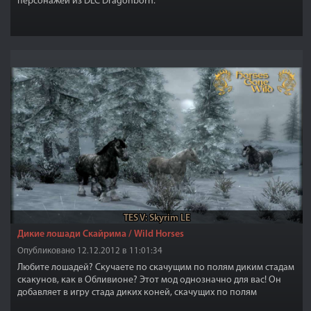
персонажей из DLC Dragonborn.
TES V: Skyrim LE
Дикие лошади Скайрима / Wild Horses
Опубликовано 12.12.2012 в 11:01:34
Любите лошадей? Скучаете по скачущим по полям диким стадам
скакунов, как в Обливионе? Этот мод однозначно для вас! Он
добавляет в игру стада диких коней, скачущих по полям
Скайрима!