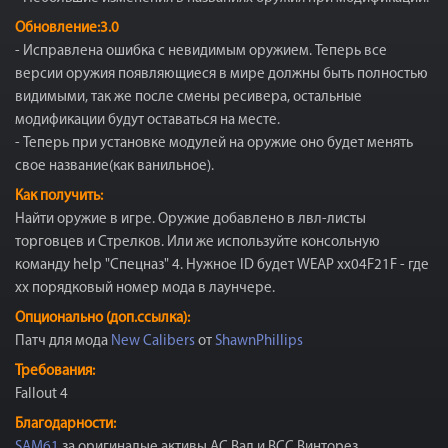
Обновление:3.0
- Исправлена ошибка с невидимым оружием. Теперь все
версии оружия появляющиеся в мире должны быть полностью
видимыми, так же после смены ресивера, остальные
модификации будут оставаться на месте.
- Теперь при установке модулей на оружие оно будет менять
свое название(как ванильное).
Как получить:
Найти оружие в игре. Оружие добавлено в лвл-листы
торговцев и Стрелков. Или же используйте консольную
команду help "Спецназ" 4. Нужное ID будет WEAP xx04F21F - где
хх порядковый номер мода в лаунчере.
Опционально (доп.ссылка):
Патч для мода
New Calibers
от
ShawnPhillips
Требования:
Fallout 4
Благодарности:
SAM61
за оригиналые активы АС Вал и ВСС Винторез