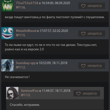
75re753e3758
в 16:34:00, 08.09.2020
НРАВИТСЯ
№116
,
везде пишут винтовка,а по факту пистолет пулемёт с глушителем.
MetalInBlood
в 17:07:57, 02.02.2020
НРАВИТСЯ
№115
,
То ли лыжи не едут, то ли я что-то не так делаю. Текстуры нет,
равно как и на версии 2.0
Scarobay-spy
в 10:52:09, 18.11.2018
НРАВИТСЯ
№112
,
Не скачивается !
SentinelFox
в 11:44:37, 18.11.2018
НРАВИТСЯ
№113
,
Спасибо, исправим.