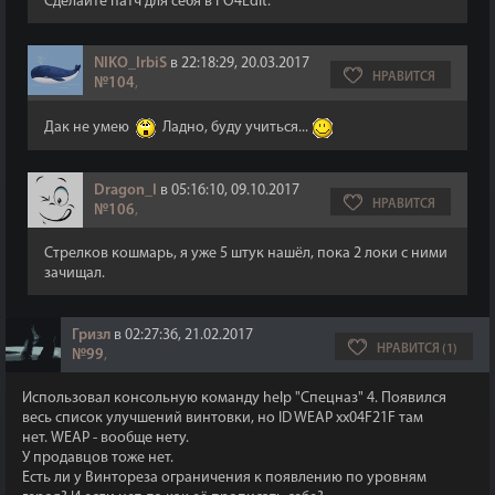
Сделайте патч для себя в FO4Edit.
NIKO_IrbiS
в 22:18:29, 20.03.2017
НРАВИТСЯ
№104
,
Дак не умею
Ладно, буду учиться...
Dragon_I
в 05:16:10, 09.10.2017
НРАВИТСЯ
№106
,
Стрелков кошмарь, я уже 5 штук нашёл, пока 2 локи с ними
зачищал.
Гризл
в 02:27:36, 21.02.2017
НРАВИТСЯ (1)
№99
,
Использовал консольную команду help "Спецназ" 4. Появился
весь список улучшений винтовки, но ID WEAP xx04F21F там
нет. WEAP - вообще нету.
У продавцов тоже нет.
Есть ли у Винтореза ограничения к появлению по уровням