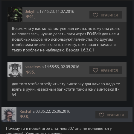
Jekyll
в 17:45:23, 11.07.2016
НРАВИТСЯ
№91
,
Возможно у вас конфликтуют лвл-листы, потому она долго
не появлялась, нужно делать патч через FO4Edit для нее и
подобных модов что используют лвл-листы. По другим
проблемам ничего сказать не могу, сам начал с начала и
таких проблем не наблюдаю. Версия 1.6.3.0.1
vaselevs
в 14:58:53, 02.09.2016
НРАВИТСЯ
№95
,
для того чтоб апгрейдить эту винтовку для начало надо ее
взять в руки. известный баг кстати такой же у винтовки IF-
54
RusFaT
в 03:35:22, 25.06.2016
НРАВИТСЯ
№88
,
Почему то в новой игре с патчем 307 она не появляется у