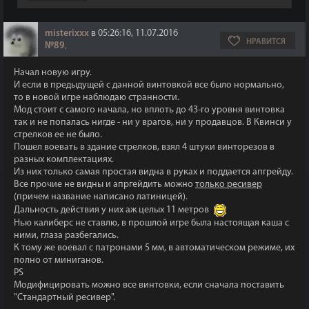
misterixxx
в 05:26:16, 11.07.2016
НРАВИТСЯ
№89
,
Начал новую игру.
И если в предыдущей с данной винтовкой все было нормально,
то в новой игре наблюдаю странности.
Мод стоит с самого начала, но вплоть до 43-го уровня винтовка
так и не попалась нигде - ни у врагов, ни у продавцов. В Квинси у
стрелков ее не было.
Пошел воевать в здание стрелков, взял 4 штуки винторезов в
разных комплектациях.
Из них только самая простая видна в руках и поддается апгрейду.
Все прочие не видны и апргейдить можно
только ресивер
(причем название написано латиницей).
Дальность действия у них аж целых 11 метров
Нью калиберс не ставлю, в прошлой игре была настоящая каша с
ними, глаза разбегались.
К тому же воевал с патронами 5 мм, в автоматическом режиме, их
полно от миниганов.
PS
Модифицировать можно все винтовки, если сначала поставить
"Стандартный ресивер".