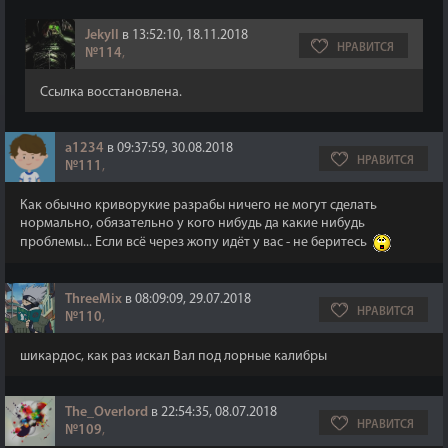
Jekyll
в 13:52:10, 18.11.2018
НРАВИТСЯ
№114
,
Ссылка восстановлена.
a1234
в 09:37:59, 30.08.2018
НРАВИТСЯ
№111
,
Как обычно криворукие разрабы ничего не могут сделать
нормально, обязательно у кого нибудь да какие нибудь
проблемы... Если всё через жопу идёт у вас - не беритесь
ThreeMix
в 08:09:09, 29.07.2018
НРАВИТСЯ
№110
,
шикардос, как раз искал Вал под лорные калибры
The_Overlord
в 22:54:35, 08.07.2018
НРАВИТСЯ
№109
,