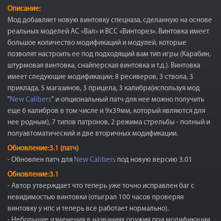
Описание:
Мод добавляет новую винтовку спецназа, сделанную на основе
реальных моделей АС «Вал» и ВСС «Винторез». Винтовка имеет
большое количество модификаций и модулей, которые
позволят настроить ее под подходящий вам тип игры (Карабин,
штурмовая винтовка, снайперская винтовка и т.д.). Винтовка
имеет следующие модификации: 8 ресиверов, 3 ствола, 3
приклада, 5 магазинов, 3 прицела, 3 калибра(используя мод
"
New Calibers
" и опциональный патч для нее можно получить
еще 6 калибров в том числе и 9х39мм, который являются для
нее родным), 7 типов патронов, 2 режима стрельбы - полный и
полуавтоматический и две вторичных модификации.
Обновление:3.1 (патч)
- Обновлен патч для
New Calibers
под новую версию 3.01
Обновление:3.1
- Автор утверждает что теперь уже точно исправлен баг с
невидимостью винтовки (отыграл 100 часов проверяя
винтовку у нпс и теперь все работает нормально).
- Небольшие изменения в названиях оружия при модификации.