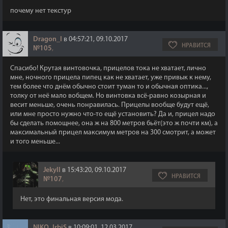
почему нет текстур
Dragon_I
в 04:57:21, 09.10.2017
НРАВИТСЯ
№105
,
Спасибо! Крутая винтовочка, прицелов тока не хватает, лично
мне, ночного прицела пипец как не хватает, уже привык к нему,
тем более что днём обычно стоит туман то и обычная оптика...,
толку от неё мало вобщем. Но винтовка всё-равно козырная и
весит меньше, очень понравилась. Прицелы вообще будут ещё,
или мне просто нужно что-то ещё установить? Да и, прицел надо
бы сделать помощнее, она ж на 800 метров бьёт(это ж почти км), а
максимальный прицел максимум метров на 300 смотрит, а может
и того меньше...
Jekyll
в 15:43:20, 09.10.2017
НРАВИТСЯ
№107
,
Нет, это финальная версия мода.
NIKO_IrbiS
в 10:09:01, 12.03.2017