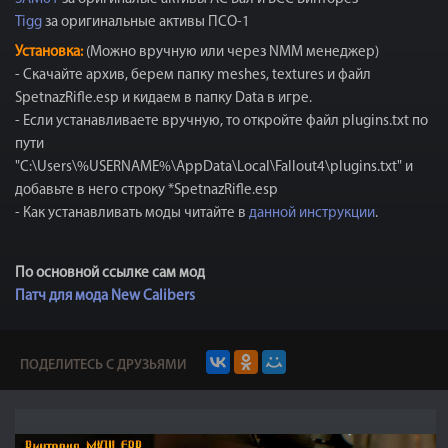
Tigg
за оригинальные активы ПСО-1
Установка:
(Можно вручную или через NMM менеджер)
- Скачайте архив, берем папку meshes, textures и файл
SpetnazRifle.esp и кидаем в папку Data в игре.
- Если устанавливаете вручную, то откройте файл plugins.txt по
пути
"C:\Users\%USERNAME%\AppData\Local\Fallout4\plugins.txt" и
добавьте в него строку *SpetnazRifle.esp
- Как устанавливать моды читайте в
данной инструкции
.
По основной ссылке сам мод
Патч для мода New Calibers
ПОДЕЛИТЕСЬ С ДРУЗЬЯМИ