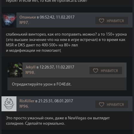
героя? И если нет, то как её прописать себе?
Опаньки
в 06:52:42, 11.02.2017
НРАВИТСЯ
№97
,
слабенький винторез, как его поправить можно? а то 150+ урона
(это высшее значение что на нем в игре встречал) в то время как
MSR и DKS дают по 400-500+ на 80+ лвл
и модификации не помогают(
Jekyll
в 12:26:37, 11.02.2017
НРАВИТСЯ
№98
,
Отредактируйте урон в FO4Edit.
RisKiller
в 21:25:31, 08.01.2017
НРАВИТСЯ
№96
,
Это просто ужасный скин, даже в NewVegas он выглядит
солиднее. Сделайте нормально.