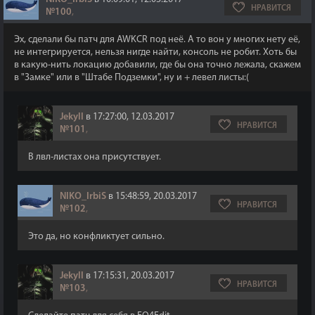
НРАВИТСЯ
№100
,
Эх, сделали бы патч для AWKCR под неё. А то вон у многих нету её,
не интегрируется, нельзя нигде найти, консоль не робит. Хоть бы
в какую-нить локацию добавили, где бы она точно лежала, скажем
в "Замке" или в "Штабе Подземки", ну и + левел листы:(
Jekyll
в 17:27:00, 12.03.2017
НРАВИТСЯ
№101
,
В лвл-листах она присутствует.
NIKO_IrbiS
в 15:48:59, 20.03.2017
НРАВИТСЯ
№102
,
Это да, но конфликтует сильно.
Jekyll
в 17:15:31, 20.03.2017
НРАВИТСЯ
№103
,