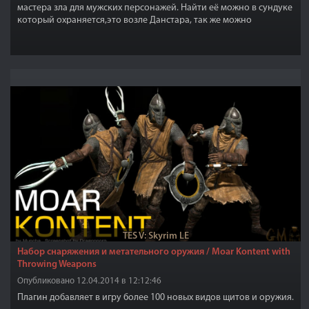
мастера зла для мужских персонажей. Найти её можно в сундуке
который охраняется,это возле Данстара, так же можно
изготовить (требуется кузнечный перк "стеклянная броня").
Броня высокого разрешения и качества.Броня улучшается и
зачаровывается.
TES V: Skyrim LE
Набор снаряжения и метательного оружия / Moar Kontent with
Throwing Weapons
Опубликовано 12.04.2014 в 12:12:46
Плагин добавляет в игру более 100 новых видов щитов и оружия.