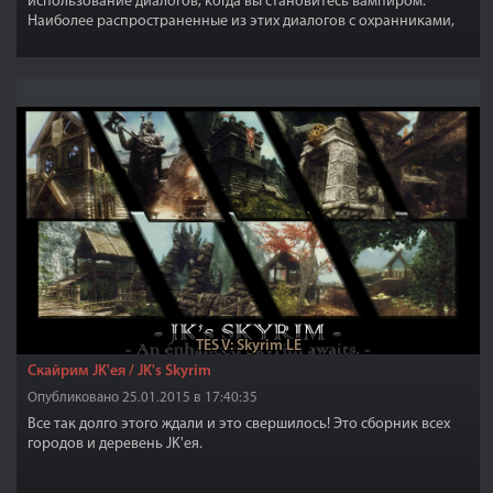
использование диалогов, когда вы становитесь вампиром.
Наиболее распространенные из этих диалогов с охранниками,
когда они делают замечания и другие разнообразные ветки
диалогов. Данный фикс устраняет эту проблему и признает вас
как расу вампира.
TES V: Skyrim LE
Скайрим JK'ея / JK's Skyrim
Опубликовано 25.01.2015 в 17:40:35
Все так долго этого ждали и это свершилось! Это сборник всех
городов и деревень JK'ея.