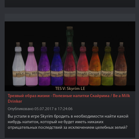
TES V: Skyrim LE
Трезвый образ жизни - Полезные напитки Скайрима / Be a Milk
Drinker
Опубликовано 05.07.2017 в 17:24:06
Вы устали в игре Skyrim бродить в необходимости найти какой
нибудь напиток, который не будет иметь никаких
отрицательных последствий за исключением целебных зелий?
Вы противник выпивки, потому что вы в последний раз
напились и вас обобрали до нитки? Этот мод для вас!