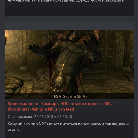
нижнего белья, а в каких ситуациях одежду носить, выбирать
только вам.
TES V: Skyrim SE-AE
Кровожадность - Вампиры НПС питаются кровью (SE) /
Bloodthirst - Vampire NPCs can feed
Опубликовано 22.08.2018 в 08:56:48
Каждый вампир NPC может питаться персонажами так же, как и
игрок.