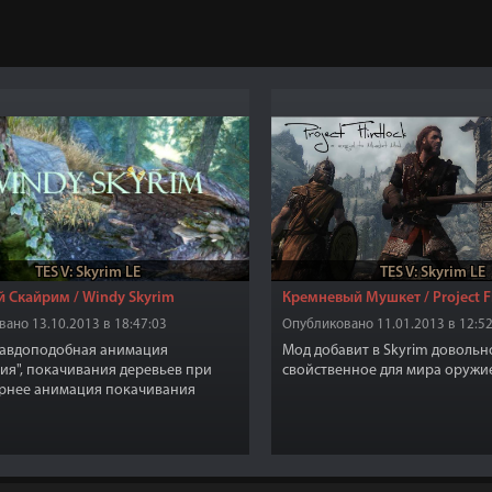
TES V: Skyrim LE
TES V: Skyrim LE
 Скайрим / Windy Skyrim
Кремневый Мушкет / Project Fli
ано 13.10.2013 в 18:47:03
Опубликовано 11.01.2013 в 12:52
равдоподобная анимация
Мод добавит в Skyrim довольн
ия", покачивания деревьев при
свойственное для мира оружи
ернее анимация покачивания
силится.