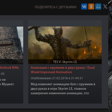
ПОДЕЛИТЕСЬ С ДРУЗЬЯМИ
TES V: Skyrim LE
ntlock Rifle
Анимация с оружием в двух руках / Dual
Wield Improved Animation
:36
Опубликовано 21.02.2018 в 21:44:31
о не
е Мушкет.
Мод изменяет анимацию боя с оружием в
двух руках в игре Skyrim LE, главное
намерение изменения анимации, это
сделать движения более плавными.