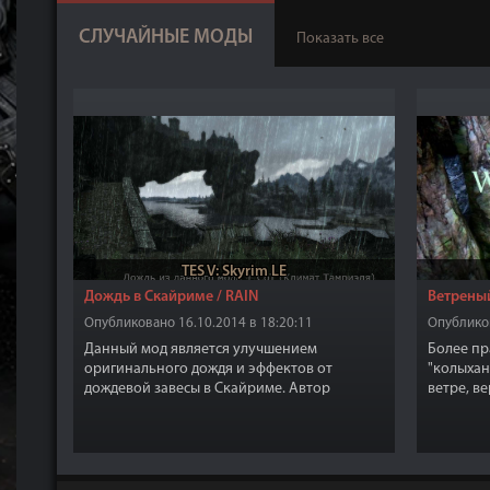
СЛУЧАЙНЫЕ МОДЫ
Показать все
TES V: Skyrim LE
Дождь в Скайриме / RAIN
Ветреный
Опубликовано 16.10.2014 в 18:20:11
Опубликов
Данный мод является улучшением
Более п
оригинального дождя и эффектов от
"колыхан
дождевой завесы в Скайриме. Автор
ветре, в
попытался сделать дождь более похожим на
просто у
настоящий дождь, а не таким каким мы
видим дождь в игре, какие то прямые
линии, которые якобы называются дождем.
Также автор добавил некоторые эффекты