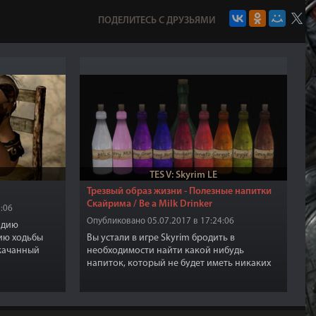
ПОДЕЛИТЕСЬ С ДРУЗЬЯМИ
TES V: Skyrim LE
Трезвый образ жизни - Полезные напитки
Скайрима / Be a Milk Drinker
:06
Опубликовано 05.07.2017 в 17:24:06
идию
ию ходьбы
Вы устали в игре Skyrim бродить в
екачанный
необходимости найти какой нибудь
на выбор).
напиток, который не будет иметь никаких
адные
отрицательных последствий за
жание смерти
исключением целебных зелий? Вы
битания -
противник выпивки, потому что вы в
последний раз напились и вас обобрали до