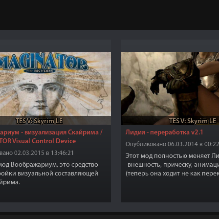
TES V: Skyrim LE
TES V: Skyrim LE
риум - визуализация Скайрима /
Лидия - переработка v2.1
OR Visual Control Device
Опубликовано 06.03.2014 в 00:22
ано 02.03.2015 в 13:46:21
Этот мод полностью меняет Л
од Воображариум, это средство
-внешность, прическу, анимац
ройки визуальной составляющей
(теперь она ходит не как пер
йрима.
мужик). Стиль боя (3 варианта 
Также добавлены перки (накл
карманы, тишина, перк - избе
и т.д). Бессмертия нет. Место о
Вайтран.