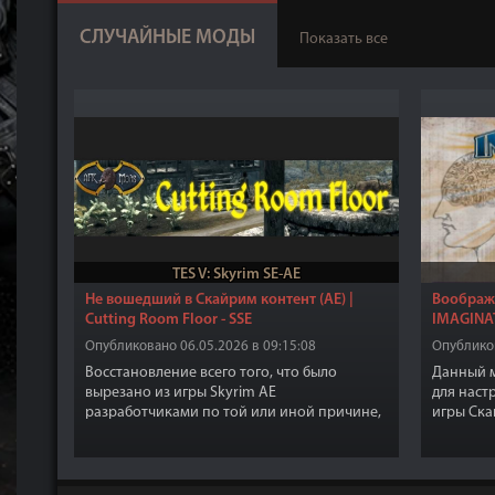
СЛУЧАЙНЫЕ МОДЫ
Показать все
TES V: Skyrim SE-AE
Не вошедший в Скайрим контент (AE) |
Вообража
Cutting Room Floor - SSE
IMAGINAT
Опубликовано 06.05.2026 в 09:15:08
Опубликов
Восстановление всего того, что было
Данный м
вырезано из игры Skyrim AE
для наст
разработчиками по той или иной причине,
игры Ска
которую знают только сами разработчики
игры Скайрим.