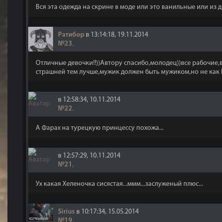
Вся эта одежда на скрине в моде или это ванильные или из 
Ратибор
в 13:14:18, 19.11.2014
№23
,
Отличные девочки!!))Автору спасибо,молодец))все рабочие,
страшней тем лучше,мужик должен быть мужиком,но не как 
в 12:58:34, 10.11.2014
№22
,
А Фарах на турецкую принцессу похожа...
в 12:57:29, 10.11.2014
№21
,
Ух какая Хеленочка сисястая...ммм...заслуженый плюс...
Sirius
в 10:17:34, 15.05.2014
№19
,