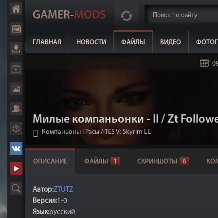
GAMER-
MODS
ГЛАВНАЯ
НОВОСТИ
ФАЙЛЫ
ВИДЕО
ФОТОГ
09
Милые компаньонки - II / Zt Follow
Компаньоны I Расы
/
TES V: Skyrim LE
ОПИСАНИЕ
ФАЙЛЫ
1
СКРИНШОТЫ
6
КО
Автор:
ZTUTZ
Версия:
1-0
Язык:
русский