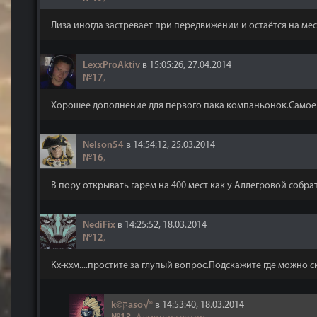
Лиза иногда застревает при передвижении и остаётся на мес
LexxProAktiv
в 15:05:26, 27.04.2014
№17
,
Хорошее дополнение для первого пака компаньонок.Самое 
Nelson54
в 14:54:12, 25.03.2014
№16
,
В пору открывать гарем на 400 мест как у Аллегровой собрать
NediFix
в 14:25:52, 18.03.2014
№12
,
Кх-кхм....простите за глупый вопрос.Подскажите где можно 
k©קaso√®
в 14:53:40, 18.03.2014