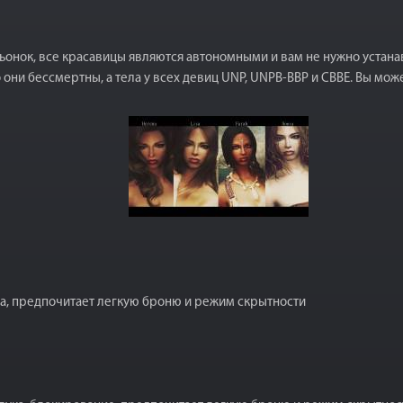
онок, все красавицы являются автономными и вам не нужно устанавл
 они бессмертны, а тела у всех девиц UNP, UNPB-BBP и CBBE. Вы мож
ка, предпочитает легкую броню и режим скрытности