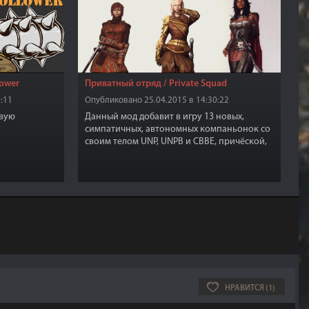
lower
Приватный отряд / Private Squad
:11
Опубликовано 25.04.2015 в 14:30:22
овую
Данный мод добавит в игру 13 новых,
симпатичных, автономных компаньонок со
своим телом UNP, UNPB и CBBE, причёской,
высоко качественными текстурами кожи.
НРАВИТСЯ (1)