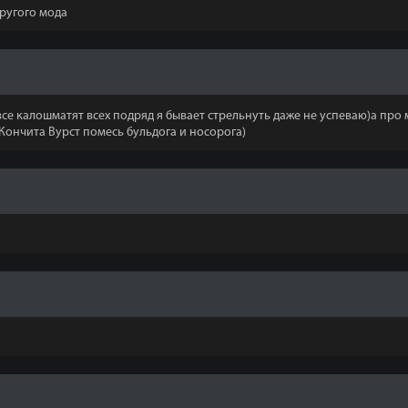
другого мода
все калошматят всех подряд я бывает стрельнуть даже не успеваю)а пр
Кончита Вурст помесь бульдога и носорога)