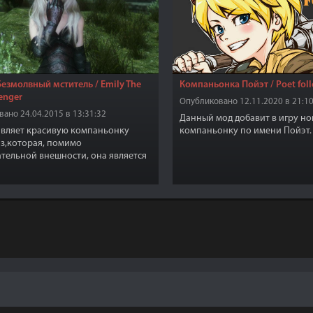
Безмолвный мститель / Emily The
Компаньонка Пойэт / Poet fol
venger
Опубликовано 12.11.2020 в 21:10
ано 24.04.2015 в 13:31:32
Данный мод добавит в игру н
авляет красивую компаньонку
компаньонку по имени Пойэт.
з,которая, помимо
тельной внешности, она является
 воином.