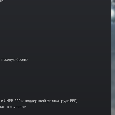
ти
ет тяжелую броню
 и UNPB-BBP (с поддержкой физики груди BBP)
вать в лаунчере