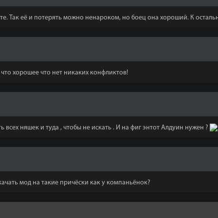
те. Так её и потерять можно ненароком, но боец она хороший. К осталь
что хорошее что нет никаких конфликтов!
 всех няшек и туда , чтобы не искать . И на фиг энтот Алдуин нужен ?
скачать мод на такие причёски как у компаньёнок?