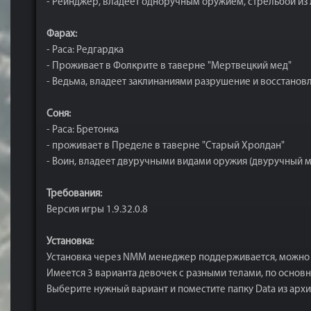
- Рейнджер, владеет одноручным оружием, стрельбой из
Фарах:
- Раса: Редгардка
- Проживает в Фолкрите в таверне "Мертвецкий мед"
- Ведьма, владеет заклинаниями разрушение и восстанов
Соня:
- Раса: Бретонка
- проживает в Пределе в таверне "Старый Хролдан"
- Воин, владеет двуручными видами оружия (двуручный м
Требования:
Версия игры 1.9.32.0.8
Установка:
Установка через NMM менеджер поддерживается, можно
Имеется 3 варианта девочек с разными телами, по основ
Выберите нужный вариант и поместите папку Data из архи