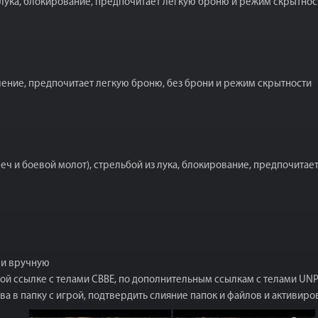
 лука, блокирование, предпочитает легкую броню и режим скрытнос
ление, предпочитает легкую броню, без брони и режим скрытности
еч и боевой молот), стрельбой из лука, блокирование, предпочита
 и вручную
ной ссылке с телами CBBE, по дополнительным ссылкам с телами UNP
ва в папку с игрой, подтвердить слияние папок и файлов и активиро