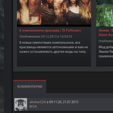
6 компаньонок красавиц / Zt Followers
Эмили - 
Silent A
Опубликовано 24.12.2013 в 10:50:53
Опубликов
6 новых симпотяшек компаньонок, все
красавицы являются автономными и вам не
Мод доб
нужно устанавливать другие моды на тела,
Эмили Ри
прически, текстуры. Все 6 компаньонок
привлека
всегда согласятся на замужество, кроме того
хорошим
они бессмертны, а тела у всех девиц UNP и
CBBE (со шрамами на лице и без шрамов).
КОММЕНТАРИИ
alisher226
в 09:11:20, 21.07.2015
№24
,