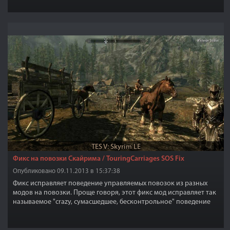
TES V: Skyrim LE
Фикс на повозки Скайрима / TouringCarriages SOS Fix
Опубликовано 09.11.2013 в 15:37:38
Фикс исправляет поведение управляемых повозок из разных
модов на повозки. Проще говоря, этот фикс мод исправляет так
называемое "crazy, сумасшедшее, бесконтрольное" поведение
повозок, когда например они начинают "скакать" из стороны в
сторону или подскакивать на ровном месте.