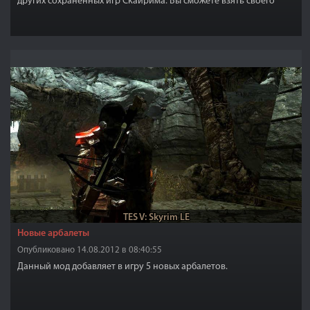
других сохранённых игр Скайрима. Вы сможете взять своего
героя в верного спутника, который защит вас ценной своей
жизни, сможете сделать из вашего героя супруга, ну и
напоследок сделать из героя, самого злейшего врага в реальной
жизни и преподать смертельный урок.
TES V: Skyrim LE
Новые арбалеты
Опубликовано 14.08.2012 в 08:40:55
Данный мод добавляет в игру 5 новых арбалетов.