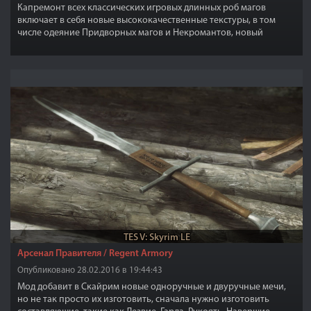
Капремонт всех классических игровых длинных роб магов
включает в себя новые высококачественные текстуры, в том
числе одеяние Придворных магов и Некромантов, новый
интересный и более привлекательный внешний вид. Даже если
вы никогда не играли за мага, вы можете найти эти вещи
привлекательными, поскольку многие NPC используют их, такие
как маги, жрецы и другие.
TES V: Skyrim LE
Арсенал Правителя / Regent Armory
Опубликовано 28.02.2016 в 19:44:43
Мод добавит в Скайрим новые одноручные и двуручные мечи,
но не так просто их изготовить, сначала нужно изготовить