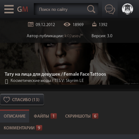
09.12.2012
18969
1392
Автор публикации:
k©קaso√®
Версия: 3.0
Тату на лица для девушек / Female Face Tattoos
Косметические моды
/
TES V: Skyrim LE
СПАСИБО (13)
ОПИСАНИЕ
ФАЙЛЫ
1
СКРИНШОТЫ
6
КОММЕНТАРИИ
9