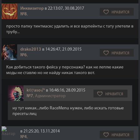
Инквизитор
в 22:13:07, 30.08.2017
НРАВИТСЯ
№8
,
просто папку тинтмаскс удалить и все варпейнты с тату улетели в
трубу...
drako2013
в 14:26:47, 21.09.2015
НРАВИТСЯ
№6
,
Как добиться такого фейса у персонажа? как не леплю какие
моды не ставлю но не найду никак такого вот.
k©קaso√®
в 16:46:16, 28.09.2015
НРАВИТСЯ
№7
, Администратор
ну тут никак...либо RaceMenu нужен, либо искать готовые
пресеты лиц
в 21:25:20, 13.11.2014
НРАВИТСЯ
№4
,