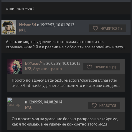
отличный мод !
Nelson54
в 19:22:53, 10.01.2013
НРАВИТСЯ (1)
№1
,
А есть ли мод на удаление этого хлама , а то они и так
страшненькие ? Я и в реалии не люблю эти все варпейнты и тату .
k©קaso√®
в 20:05:29, 10.01.2013
НРАВИТСЯ (1)
№2
, Администратор
Просто по адресу Data/texture/actors/characters/character
assets/tintmasks удаляете всё тоже что и в архиве с модом...
в 12:09:59, 04.08.2014
НРАВИТСЯ
№3
,
Он просит мод на удаление боевых раскрасок в скайриме,
как я понимаю, а не удаление конкретно этого мода.