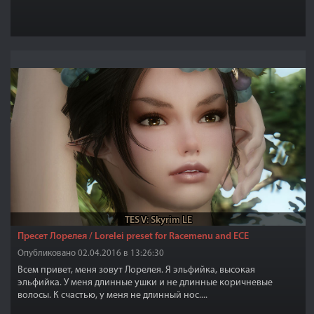
TES V: Skyrim LE
Пресет Лорелея / Lorelei preset for Racemenu and ECE
Опубликовано 02.04.2016 в 13:26:30
Всем привет, меня зовут Лорелея. Я эльфийка, высокая
эльфийка. У меня длинные ушки и не длинные коричневые
волосы. К счастью, у меня не длинный нос....