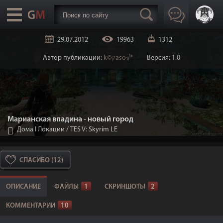
29.07.2012
19963
1312
Автор публикации:
k©קaso√®
Версия: 1.0
Марианская впадина - новый город
Дома I Локации
/
TES V: Skyrim LE
СПАСИБО (12)
ОПИСАНИЕ
ФАЙЛЫ
1
СКРИНШОТЫ
2
КОММЕНТАРИИ
10