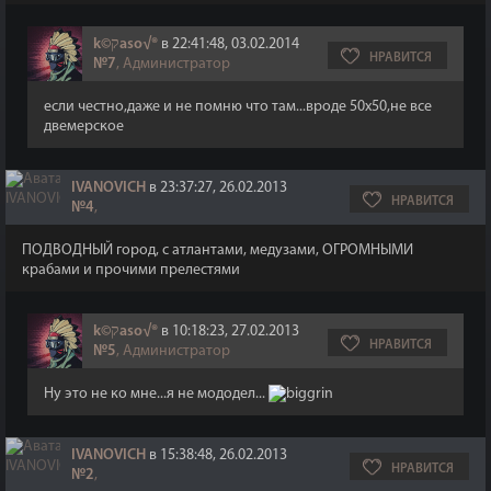
k©קaso√®
в 22:41:48, 03.02.2014
НРАВИТСЯ
№7
, Администратор
если честно,даже и не помню что там...вроде 50х50,не все
двемерское
IVANOVICH
в 23:37:27, 26.02.2013
НРАВИТСЯ
№4
,
ПОДВОДНЫЙ город, с атлантами, медузами, ОГРОМНЫМИ
крабами и прочими прелестями
k©קaso√®
в 10:18:23, 27.02.2013
НРАВИТСЯ
№5
, Администратор
Ну это не ко мне...я не мододел...
IVANOVICH
в 15:38:48, 26.02.2013
НРАВИТСЯ
№2
,