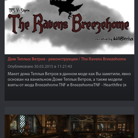
Дом Теплых Ветров - реконструкция / The Ravens Breezehome
Опубликовано 30.03.2015 в 11:21:43
Макет дома Теплых Ветров в данном моде как Вы заметили, явно
основан на ванильном Доме Теплых Ветров, а также модели
взяты от мода Breezehome TNF и BreezehomeTNF - Hearthfire (я
взял идею с башней от этих модов), плюс я добавил еще две
комнаты в задней части дома.