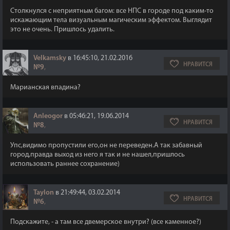
Столкнулся с неприятным багом: все НПС в городе под каким-то
искажающим тела визуальным магическим эффектом. Выглядит
это не очень. Пришлось удалить.
Velkamsky
в 16:45:10, 21.02.2016
НРАВИТСЯ
№9
,
Марианская впадина?
Anleogor
в 05:46:21, 19.06.2014
НРАВИТСЯ
№8
,
Упс,видимо пропустили его,он не переведен.А так забавный
город,правда выход из него я так и не нашел,пришлось
использовать раннее сохранение)
Taylon
в 21:49:44, 03.02.2014
НРАВИТСЯ
№6
,
Подскажите, - а там все двемерское внутри? (все каменное?)