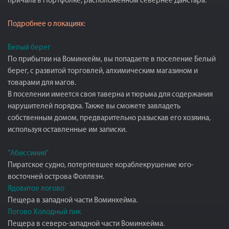
причала в Нортфолке, расположенном севернее Данстара.
Подробнее о локациях:
Белый берег
По прибытии на Воминхейм, вы попадаете в поселение Белый
берег, с развитой торговлей, алхимическим магазином и
товарами для магов.
В поселении имеется своя таверна и тюрьма для содержания
нарушителей порядка. Также вы сможете завладеть
собственным домом, предварительно разыскав его хозяина,
используя оставленные им записки.
"Абиссиния"
Пиратское судно, потерпевшее кораблекрушение юго-
восточней острова Фоллвэн.
Ядовитое логово
Пещера в западной части Воминхейма.
Логово Холодный пик
Пещера в северо-западной части Воминхейма.