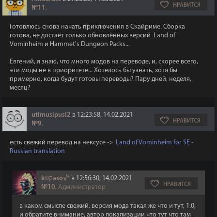
НРАВИТСЯ
№11
,
Готовлюсь снова начать приключения в Скайриме. Сборка
готова, не достаёт только обновлённых версий Land of
Vominheim и Hammet's Dungeon Packs...
Евгений, я знаю, что много модов на переводе, и, скорее всего,
эти моды не в приоритете... Хотелось бы узнать, хотя бы
примерно, когда будут готовы переводы? Пару дней, неделя,
месяц?
utimusipusi2
в 12:23:58, 14.02.2021
НРАВИТСЯ
№9
,
есть свежий перевод на нексусе ->
Land of Vominheim for SE -
Russian translation
k©קaso√®
в 12:56:30, 14.02.2021
НРАВИТСЯ
№10
, Администратор
в каком смысле свежий, версия мода такая же что и тут, 1.0,
и обратите внимание, автор локализации что тут что там