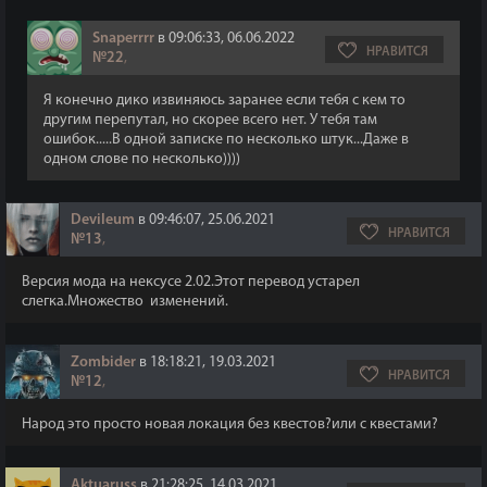
Snaperrrr
в 09:06:33, 06.06.2022
НРАВИТСЯ
№22
,
Я конечно дико извиняюсь заранее если тебя с кем то
другим перепутал, но скорее всего нет. У тебя там
ошибок.....В одной записке по несколько штук...Даже в
одном слове по несколько))))
Devileum
в 09:46:07, 25.06.2021
НРАВИТСЯ
№13
,
Версия мода на нексусе 2.02.Этот перевод устарел
слегка.Множество изменений.
Zombider
в 18:18:21, 19.03.2021
НРАВИТСЯ
№12
,
Народ это просто новая локация без квестов?или с квестами?
Aktuaruss
в 21:28:25, 14.03.2021