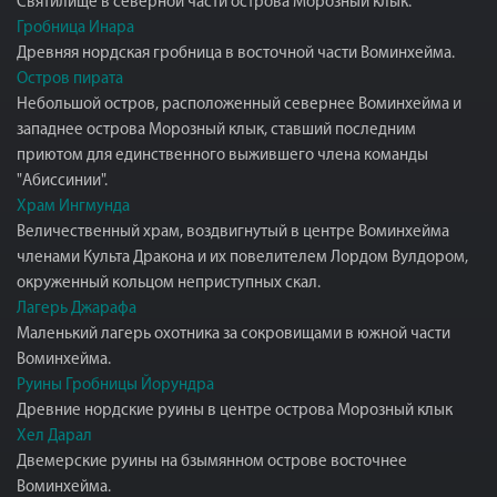
Святилище в северной части острова Морозный клык.
Гробница Инара
Древняя нордская гробница в восточной части Воминхейма.
Остров пирата
Небольшой остров, расположенный севернее Воминхейма и
западнее острова Морозный клык, ставший последним
приютом для единственного выжившего члена команды
"Абиссинии".
Храм Ингмунда
Величественный храм, воздвигнутый в центре Воминхейма
членами Культа Дракона и их повелителем Лордом Вулдором,
окруженный кольцом неприступных скал.
Лагерь Джарафа
Маленький лагерь охотника за сокровищами в южной части
Воминхейма.
Руины Гробницы Йорундра
Древние нордские руины в центре острова Морозный клык
Хел Дарал
Двемерские руины на бзымянном острове восточнее
Воминхейма.