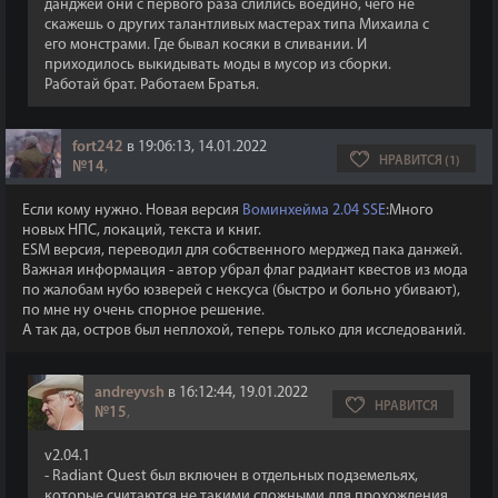
данджей они с первого раза слились воедино, чего не
скажешь о других талантливых мастерах типа Михаила с
его монстрами. Где бывал косяки в сливании. И
приходилось выкидывать моды в мусор из сборки.
Работай брат. Работаем Братья.
fort242
в 19:06:13, 14.01.2022
НРАВИТСЯ (1)
№14
,
Если кому нужно. Новая версия
Воминхейма 2.04 SSE
:Много
новых НПС, локаций, текста и книг.
ESM версия, переводил для собственного мерджед пака данжей.
Важная информация - автор убрал флаг радиант квестов из мода
по жалобам нубо юзверей с нексуса (быстро и больно убивают),
по мне ну очень спорное решение.
А так да, остров был неплохой, теперь только для исследований.
andreyvsh
в 16:12:44, 19.01.2022
НРАВИТСЯ
№15
,
v2.04.1
- Radiant Quest был включен в отдельных подземельях,
которые считаются не такими сложными для прохождения.