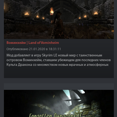
Воминхейм | Land of Vominheim
Опубликовано 21.01.2020 в 18:31:11
Мод добавляет в игру Skyrim LE новый мир с таинственным
островом Воминхейм, ставшим убежищем для последних членов
Культа Дракона со множеством новых мрачных и атмосферных
подземелий для исследования, населенных различными разно
уровневыми противниками и локаций.