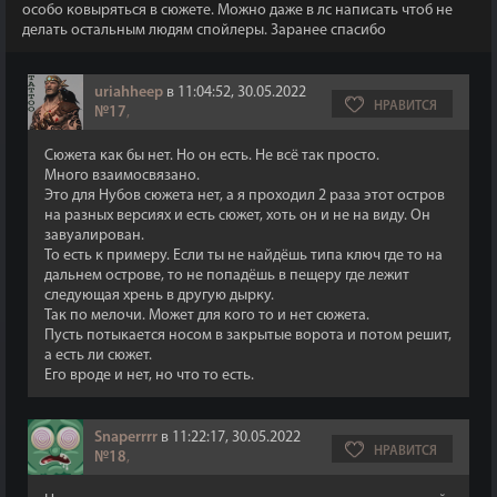
особо ковыряться в сюжете. Можно даже в лс написать чтоб не
делать остальным людям спойлеры. Заранее спасибо
uriahheep
в 11:04:52, 30.05.2022
НРАВИТСЯ
№17
,
Сюжета как бы нет. Но он есть. Не всё так просто.
Много взаимосвязано.
Это для Нубов сюжета нет, а я проходил 2 раза этот остров
на разных версиях и есть сюжет, хоть он и не на виду. Он
завуалирован.
То есть к примеру. Если ты не найдёшь типа ключ где то на
дальнем острове, то не попадёшь в пещеру где лежит
следующая хрень в другую дырку.
Так по мелочи. Может для кого то и нет сюжета.
Пусть потыкается носом в закрытые ворота и потом решит,
а есть ли сюжет.
Его вроде и нет, но что то есть.
Snaperrrr
в 11:22:17, 30.05.2022
НРАВИТСЯ
№18
,