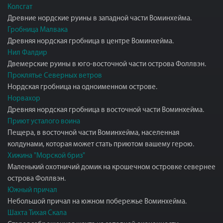
Колсгат
Древние нордские руины в западной части Воминхейма.
Гробница Малвака
Древняя нордская гробница в центре Воминхейма.
Нил Фалдир
Двемерские руины в юго-восточной части острова Фоллвэн.
Проклятье Северных ветров
Нордская гробница на одноименном острове.
Норвахор
Древняя нордская гробница в восточной части Воминхейма.
Приют усталого воина
Пещера, в восточной части Воминхейма, населенная
колдунами, которая может стать приютом вашему герою.
Хижина "Морской бриз"
Маленький охотничий домик на крошечном островке севернее
острова Фоллвэн.
Южный причал
Небольшой причал на южном побережье Воминхейма.
Шахта Тихая Скала