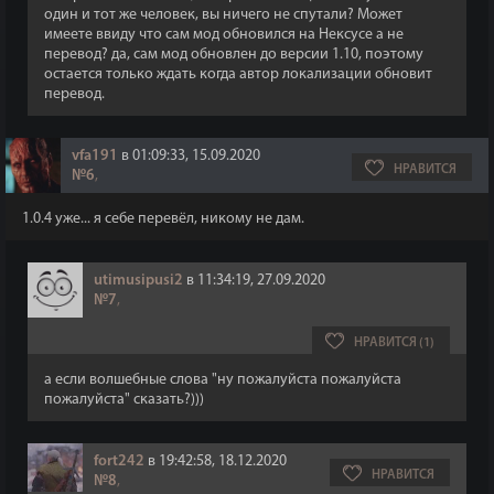
один и тот же человек, вы ничего не спутали? Может
имеете ввиду что сам мод обновился на Нексусе а не
перевод? да, сам мод обновлен до версии 1.10, поэтому
остается только ждать когда автор локализации обновит
перевод.
vfa191
в 01:09:33, 15.09.2020
НРАВИТСЯ
№6
,
1.0.4 уже... я себе перевёл, никому не дам.
utimusipusi2
в 11:34:19, 27.09.2020
№7
,
НРАВИТСЯ (1)
а если волшебные слова "ну пожалуйста пожалуйста
пожалуйста" сказать?)))
fort242
в 19:42:58, 18.12.2020
НРАВИТСЯ
№8
,