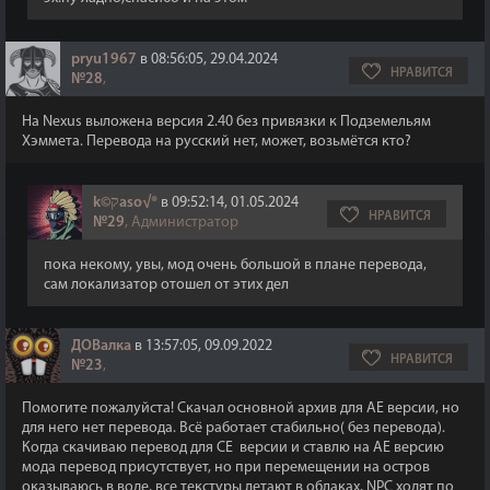
pryu1967
в 08:56:05, 29.04.2024
НРАВИТСЯ
№28
,
На Nexus выложена версия 2.40 без привязки к Подземельям
Хэммета. Перевода на русский нет, может, возьмётся кто?
k©קaso√®
в 09:52:14, 01.05.2024
НРАВИТСЯ
№29
, Администратор
пока некому, увы, мод очень большой в плане перевода,
сам локализатор отошел от этих дел
ДОВалка
в 13:57:05, 09.09.2022
НРАВИТСЯ
№23
,
Помогите пожалуйста! Скачал основной архив для АЕ версии, но
для него нет перевода. Всё работает стабильно( без перевода).
Когда скачиваю перевод для СЕ версии и ставлю на АЕ версию
мода перевод присутствует, но при перемещении на остров
оказываюсь в воде, все текстуры летают в облаках, NPC ходят по