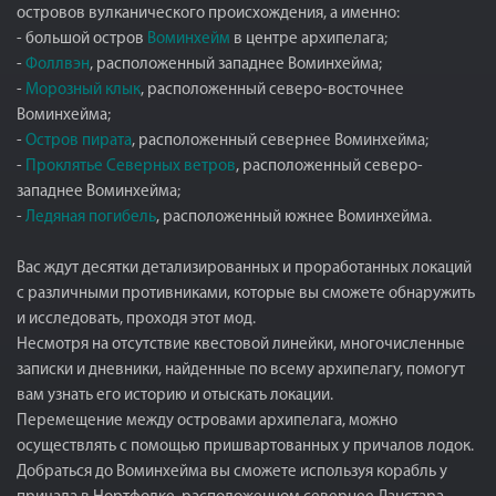
островов вулканического происхождения, а именно:
- большой остров
Воминхейм
в центре архипелага;
-
Фоллвэн
, расположенный западнее Воминхейма;
-
Морозный клык
, расположенный северо-восточнее
Воминхейма;
-
Остров пирата
, расположенный севернее Воминхейма;
-
Проклятье Северных ветров
, расположенный северо-
западнее Воминхейма;
-
Ледяная погибель
, расположенный южнее Воминхейма.
Вас ждут десятки детализированных и проработанных локаций
с различными противниками, которые вы сможете обнаружить
и исследовать, проходя этот мод.
Несмотря на отсутствие квестовой линейки, многочисленные
записки и дневники, найденные по всему архипелагу, помогут
вам узнать его историю и отыскать локации.
Перемещение между островами архипелага, можно
осуществлять с помощью пришвартованных у причалов лодок.
Добраться до Воминхейма вы сможете используя корабль у