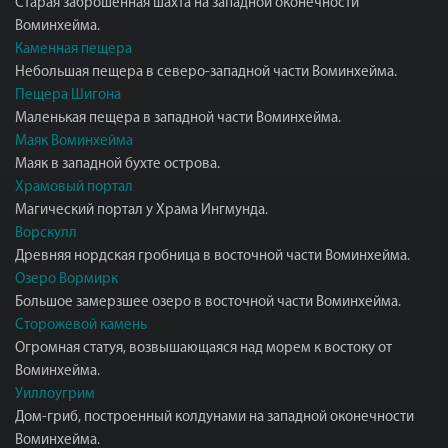
Старая заброшенная шахта на западной оконечности
Воминхейма.
Каменная пещера
Небольшая пещера в северо-западной части Воминхейма.
Пещера Шигона
Маленькая пещера в западной части Воминхейма.
Маяк Воминхейма
Маяк в западной бухте острова.
Храмовый портал
Магический портал у Храма Ингмунда.
Ворскулл
Древняя нордская гробница в восточной части Воминхейма.
Озеро Вормирк
Большое замерзшее озеро в восточной части Воминхейма.
Сторожевой камень
Огромная статуя, возвышающаяся над морем к востоку от
Воминхейма.
Уиллоугрим
Дом-гриб, построенный колдунами на западной оконечности
Воминхейма.