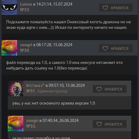
Luisus
в 14:21:14, 15.07.2024
НРАВИТСЯ
№33
,
Подскажите пожалуйста нашел Ониксовый коготь дракона но не
знаю куда идти с ним....))) Искал по интернету ничего не нашел.
soogri
в 08:17:28, 15.06.2024
НРАВИТСЯ
№30
,
файл перевода на 1.0, а самого 1.0 ина нексусе нет.может кто
нибудить дать ссылку на 1.0(без перевода)
k©קaso√®
в 09:57:10, 15.06.2024
НРАВИТСЯ
№31
, Администратор
увы, у нас нет основного архива версии 1.0
soogri
в 07:40:34, 26.06.2024
НРАВИТСЯ
№32
,
эх.ну ладно,спасибо и на этом