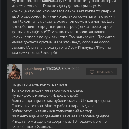
Ну я понял, что с ключами тут что то по типу ранних серий
игр resident evil....Типа пойди туда, там крыльцо. На
крыльце ключик, ключик этот открывает какие то двери и
тд. Это одобряю. Но именно цельной сюжетки я так понял
нет?Какой то так сказать основной сюжетной линии. Есть
вот собственно предыстория остров (описание,которое
тут выложили)и всё?Там записочка...прочитал,нашел
ключи, попал в локу и зачистил. Там записочка...Прочитал -
нашел доспехи крутые. И всё это между собой не особо
связано?А главная лока тут это Храм Ингмунда?Именно
там лежит главый злодей?)
uriahheep
в 11:33:52, 30.05.2022
НРАВИТСЯ
№19
,
Ну да.Так и есть как ты написал.
Только тот злодей не такой уж и злодей.
Ну или дохлый злодей. Издох злодей)))))
Мои напарницы их там рубили смеясь. Легкая прогулка.
Отличный остров. Много работы парень сделал.
Вобще этот Филлипинец талантливый мастер.
Да у него ещё и Подземелия Хаммета классные данджи.
И недавно мы сделали сборник из 10 подземок его не
включённых в Хаммета.