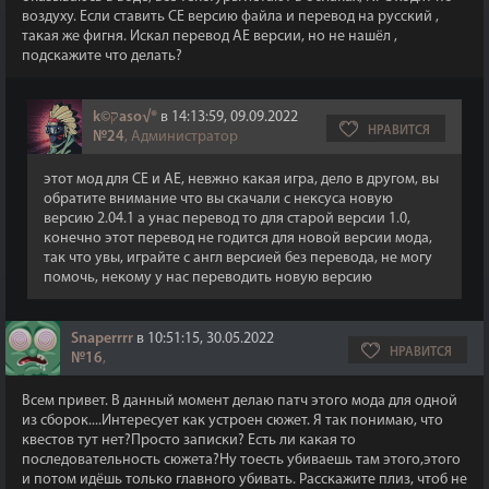
воздуху. Если ставить СЕ версию файла и перевод на русский ,
такая же фигня. Искал перевод АЕ версии, но не нашёл ,
подскажите что делать?
k©קaso√®
в 14:13:59, 09.09.2022
НРАВИТСЯ
№24
, Администратор
этот мод для СЕ и АЕ, невжно какая игра, дело в другом, вы
обратите внимание что вы скачали с нексуса новую
версию 2.04.1 а унас перевод то для старой версии 1.0,
конечно этот перевод не годится для новой версии мода,
так что увы, играйте с англ версией без перевода, не могу
помочь, некому у нас переводить новую версию
Snaperrrr
в 10:51:15, 30.05.2022
НРАВИТСЯ
№16
,
Всем привет. В данный момент делаю патч этого мода для одной
из сборок....Интересует как устроен сюжет. Я так понимаю, что
квестов тут нет?Просто записки? Есть ли какая то
последовательность сюжета?Ну тоесть убиваешь там этого,этого
и потом идёшь только главного убивать. Расскажите плиз, чтоб не