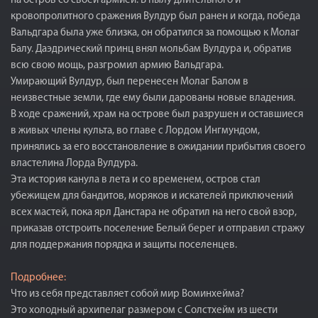
на остров со своей армией. В пылу длительного и
кровопролитного сражения Вулдур был ранен и когда, победа
Вальдгара была уже близка, он обратился за помощью к Молаг
Балу. Даэдрический принц внял мольбам Вулдура и, обратив
всю свою мощь, разгромил армию Вальдгара.
Умирающий Вулдур, был перенесен Молаг Балом в
неизвестные земли, где ему были дарованы новые владения.
В ходе сражений, храм на острове был разрушен и оставшиеся
в живых члены культа, во главе с Лордом Ингмундом,
принялись за его восстановление в ожидании прибытия своего
властелина Лорда Вулдура.
Эта история канула в лета и со временем, остров стал
убежищем для бандитов, моряков и искателей приключений
всех мастей, пока ярл Данстара не обратил на него свой взор,
приказав отстроить поселение Белый берег и отправил стражу
для поддержания порядка и защиты поселенцев.
Подробнее:
Что из себя представляет собой мир Воминхейма?
Это холодный архипелаг размером с Солстхейм из шести