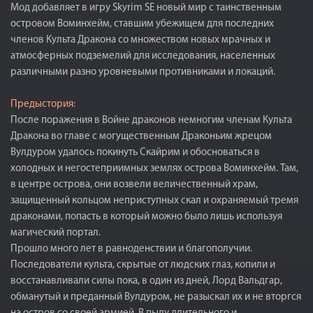
Мод добавляет в игру Skyrim SE новый мир с таинственным
островом Воминхейм, ставшим убежищем для последних
членов Культа Дракона со множеством новых мрачных и
атмосферных подземелий для исследования, населенных
различными разно уровневыми противниками и локаций.
Предыстория:
После поражения в Войне драконов немногим членам Культа
Дракона во главе с могущественным Драконьим жрецом
Вулдуром удалось покинуть Скайрим и обосноваться в
холодных и негостеприимных землях острова Воминхейм. Там,
в центре острова, они возвели величественный храм,
защищенный кольцом неприступных скал и охраняемый тремя
драконами, попасть в который можно было лишь используя
магический портал.
Прошло много лет в равноденствии и благополучии.
Последователи культа, скрытые от людских глаз, копили и
восстанавливали силы пока, в один из дней, Лорд Вальдгар,
обманутый и преданный Вулдуром, не разыскал их и не вторгся