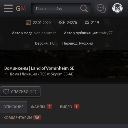
22.01.2020
24276
2119
Автор мода:
venjhammet
Автор публикации:
crafty77
Версия: 1.0
Перевод: Русский
Воминхейм | Land of Vominheim SE
Дома I Локации
/
TES V: Skyrim SE-AE
СПАСИБО (41)
ОПИСАНИЕ
ФАЙЛЫ
2
ВИДЕО
1
КОММЕНТАРИИ
36