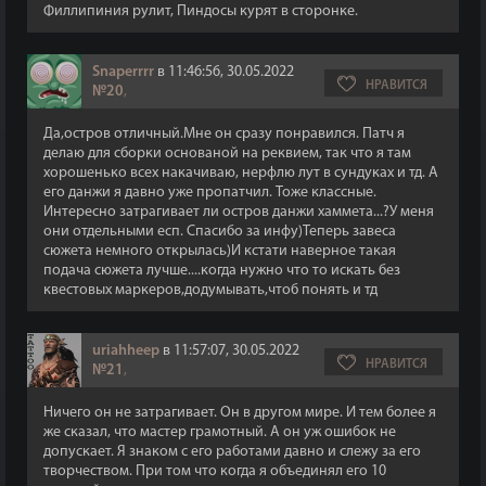
Филлипиния рулит, Пиндосы курят в сторонке.
Snaperrrr
в 11:46:56, 30.05.2022
НРАВИТСЯ
№20
,
Да,остров отличный.Мне он сразу понравился. Патч я
делаю для сборки основаной на реквием, так что я там
хорошенько всех накачиваю, нерфлю лут в сундуках и тд. А
его данжи я давно уже пропатчил. Тоже классные.
Интересно затрагивает ли остров данжи хаммета...?У меня
они отдельными есп. Спасибо за инфу)Теперь завеса
сюжета немного открылась)И кстати наверное такая
подача сюжета лучше....когда нужно что то искать без
квестовых маркеров,додумывать,чтоб понять и тд
uriahheep
в 11:57:07, 30.05.2022
НРАВИТСЯ
№21
,
Ничего он не затрагивает. Он в другом мире. И тем более я
же сказал, что мастер грамотный. А он уж ошибок не
допускает. Я знаком с его работами давно и слежу за его
творчеством. При том что когда я объединял его 10