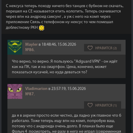
С нексуса теперь походу ничего без танцев с бубном не скачать,
перешел на СЕ называется етить колотить. Теперь скачивается
через впн на андроид самсунг , а уж с него на комп через
приложение Связь с телефоном ну нексус то чем помешал
доблестному РКН
Mayler
в 18:48:46, 15.06.2026
НРАВИТСЯ (2)
№86
,
Что верно, то верно. Я пользуюсь "Adguard VPN" - он идёт
как на ПК, так и на смартфон. Цена, конечно, может
показаться кусачей, но куда деваться то?
Vladimarion
в 23:57:19, 15.06.2026
№87
,
НРАВИТСЯ (1)
да я в ахрене просто если честно, да ладно уж главное что б
работало. Тоже теперь ищу впн на комп, попробую ваш,
потому что с андроида очень долго. В планах было еще
Фолыч 4 посмотреть, не разу в него не играл (современная