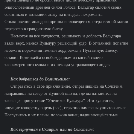
принц Вальдгар не бросил вызов деспотическому правлению.
Благословенный древней силой Голоса, Вальдгар сплотил своих
союзников и возглавил атаку на цитадель некроманта.
Столкновение молодого принца и зловещего мастера темной магии
переросло в грандиозную битву.
Несмотря на все трудности, решимость и доблесть Вальдгара
взяли верх, нанеся Вульдуру решающий удар. В отчаянной попытке
избежать поражения темный лорд бежал в Пустынную Завесу,
оставив Воминхейм освобожденным из когтей своего
злонамеренного культа и их некогда устрашающего лидера.
Как добраться до Воминхейма:
Отправьтесь в свое приключение, отправившись на Солстейм,
направляясь на север от Душной шахты, где вы наткнетесь на
зловещее присутствие "Учеников Вульдура". Эти культисты,
ищущие конкретную цель (вас), серьезно намерены уничтожить ее.
Погрузитесь в их планы, положив конец надвигающейся тьме.
Как вернуться в Скайрим или на Солстейм: