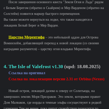
После завершения основного квеста "Земля Огня и Льда" рядом
с Белым Берегом (обратно в Скайрим) и Мер Варденом (обратно на
Солстейм) появится маркер быстрого перемещения.
Вы также можете вернуться на лодке, что также находятся в
локациях Белый Берег и Мер Варден.
Царство Мерентифа
– это небольшой аддон для Острова
Воминхейм, добавляющий переход к новой локации (со своими
наградами разумеется) – царству огня владыки Мерентифа.
4. The Isle of Valefrost v1.30
(upd: 18.08.2025)
Ссылка на оригинал
Ссылка на локализацию версии 2.31 от Orbina (Nexus)
Новый остров, лежащий далеко к северу от Солитьюда, на
замерзших землях Моря Призраков. Это земли, которыми правит
Дом Малваков, где норды и темные эльфы сосуществуют в редкой
гармонии Тем не менее, пока шепот спокойствия разносится по