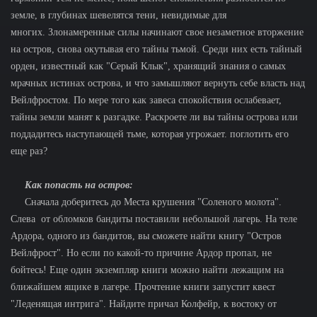
земле, в глубинах шевелятся тени, невидимые для
многих. Злонамеренные силы начинают свое незаметное вторжение
на остров, снова окутывая его тайны тьмой. Среди них есть тайный
орден, известный как "Серый Клык", хранящий знания о самых
мрачных истинах острова, и что замышляют вернуть себе власть над
Вейлфростом. По мере того как завеса спокойствия ослабевает,
тайны земли манят к разгадке. Раскроете ли вы тайны острова или
поддадитесь наступающей тьме, которая угрожает. поглотить его
еще раз?
Как попасть на остров:
Сначала доберитесь до Места крушения "Соленого молота".
Слева от обломков бандиты поставили небольшой лагерь. На теле
Ардора, одного из бандитов, вы сможете найти книгу "Остров
Вейлфрост". Но если по какой-то причине Ардор пропал, не
бойтесь! Еще один экземпляр книги можно найти лежащим на
ближайшем ящике в лагере. Прочтение книги запустит квест
"Леденящая интрига". Найдите причал Колфейр, к востоку от