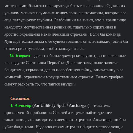
минералами, бандиты планируют добыть ее сокровища. Однако их
усилиям мешают неумолимые двемерские автоматоны, которые все
еще патрулируют глубины. Разбойники не знают, что в хранилище
находится могущественная реликвия, тщательно спрятанная и
яростно охраняемая механическими стражами. Если бы команда
Хулгаара только знала о ее существовании, они, возможно, были бы
готовы рискнуть всем, чтобы заполучить ее.
15. Бзаркел
– давно забытые двемерские руины, расположенные
к западу от Святилища Периайта. Древние залы, ныне занятые
бандитами, скрывают давно погребенную тайну, запечатанную за
комнатой, охраняемой могущественным стражем. Только храбрые
смогут раскрыть то, что таится внутри.
Солстейм:
1.
Анчазгар
(An Unlikely Spell / Anchazgar)
– искатель
приключений прибыли на Солстейм в целях найти древнее
заклинание, что находится в двемерских руинах Анчазгара, но был
убит бандитами. Недалеко от самих руин найдите мертвое тело, а