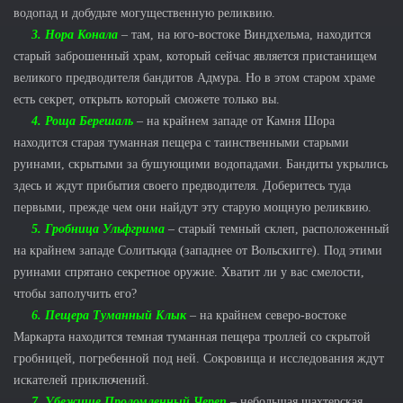
водопад и добудьте могущественную реликвию.
3. Нора Конала
– там, на юго-востоке Виндхельма, находится
старый заброшенный храм, который сейчас является пристанищем
великого предводителя бандитов Адмура. Но в этом старом храме
есть секрет, открыть который сможете только вы.
4. Роща Берешаль
– на крайнем западе от Камня Шора
находится старая туманная пещера с таинственными старыми
руинами, скрытыми за бушующими водопадами. Бандиты укрылись
здесь и ждут прибытия своего предводителя. Доберитесь туда
первыми, прежде чем они найдут эту старую мощную реликвию.
5. Гробница Ульфгрима
– старый темный склеп, расположенный
на крайнем западе Солитьюда (западнее от Вольскигге). Под этими
руинами спрятано секретное оружие. Хватит ли у вас смелости,
чтобы заполучить его?
6. Пещера Туманный Клык
– на крайнем северо-востоке
Маркарта находится темная туманная пещера троллей со скрытой
гробницей, погребенной под ней. Сокровища и исследования ждут
искателей приключений.
7. Убежище Проломленный Череп
– небольшая шахтерская