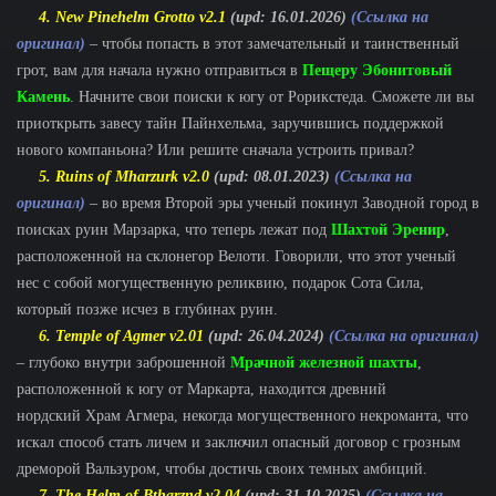
4. New Pinehelm Grotto v2.1
(upd: 16.01.2026)
(Ссылка на
оригинал)
– чтобы попасть в этот замечательный и таинственный
грот, вам для начала нужно отправиться в
Пещеру Эбонитовый
Камень
. Начните свои поиски к югу от Рорикстеда. Сможете ли вы
приоткрыть завесу тайн Пайнхельма, заручившись поддержкой
нового компаньона? Или решите сначала устроить привал?
5. Ruins of Mharzurk v2.0
(upd: 08.01.2023)
(Ссылка на
оригинал)
– во время Второй эры ученый покинул Заводной город в
поисках руин Марзарка, что теперь лежат под
Шахтой Эренир
,
расположенной на склонегор Велоти. Говорили, что этот ученый
нес с собой могущественную реликвию, подарок Сота Сила,
который позже исчез в глубинах руин.
6. Temple of Agmer v2.01
(upd: 26.04.2024)
(Ссылка на оригинал)
– глубоко внутри заброшенной
Мрачной железной шахты
,
расположенной к югу от Маркарта, находится древний
нордский Храм Агмера, некогда могущественного некроманта, что
искал способ стать личем и заключил опасный договор с грозным
дреморой Вальзуром, чтобы достичь своих темных амбиций.
7. The Helm of Btharznd v2.04
(upd: 31.10.2025)
(Ссылка на