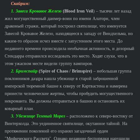
Скайрим:
1. Завеса Кровавое Железо
(Blood Iron Veil
) – тысячи лет назад
жил могущественный данмер-воин по имени Алаторн, член
драконьей стражи, который построил святилище, что именуется
Завесой Кровавое Железо, находящееся к западу от Виндхельма, но
каким-то образом исчез вместе с запустением этого места. До
недавнего времени происходила необычная активность, и дозорный
Стендарра отправился исследовать это место. Ходят слухи, что в
этом ужасном месте видели группу вампиров.
2. Бримспайр
(Spire of Chaos / Brimspire)
– небольшая группа
поклонников даэдра нашла убежище в старой заброшенной
имперской тюремной башне к северу от Картвастена и намерена
принести человеческие жертвы, чтобы пробудить могущественного
некроманта. Вы должны отправиться в башню и остановить их
коварный план.
3. Убежище Темный Мороз
– расположено к северо-востоку от
Винтерхолда. Это уединенное святилище, окутанное тайной. На
протяжении поколений его охранял загадочный орден
"Мифического Рассвета". Однако недавние беспорядки нарушили