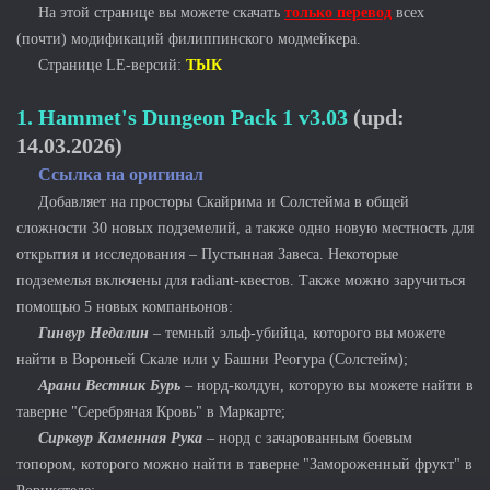
На этой странице вы можете скачать
только перевод
всех
(почти) модификаций филиппинского модмейкера.
Странице LE-версий:
ТЫК
1. Hammet's Dungeon Pack 1
v3.03
(upd:
14.03.2026)
Ссылка на оригинал
Добавляет на просторы Скайрима и Солстейма в общей
сложности 30 новых подземелий, а также одно новую местность для
открытия и исследования – Пустынная Завеса. Некоторые
подземелья включены для radiant-квестов. Также можно заручиться
помощью 5 новых компаньонов:
Гинвур Недалин
– темный эльф-убийца, которого вы можете
найти в Вороньей Скале или у Башни Реогура (Солстейм);
Арани Вестник Бурь
– норд-колдун, которую вы можете найти в
таверне "Серебряная Кровь" в Маркарте;
Сирквур Каменная Рука
– норд с зачарованным боевым
топором, которого можно найти в таверне "Замороженный фрукт" в