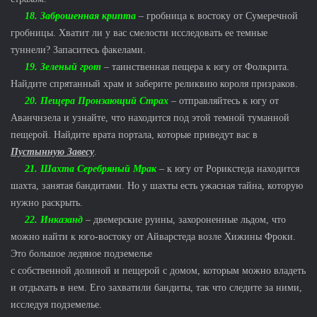
18. Заброшенная крипта
– гробница к востоку от Сумеречной
гробницы. Хватит ли у вас смелости исследовать ее темные
туннели? Запаситесь факелами.
19. Зеленый грот
– таинственная пещера к югу от Фолкрита.
Найдите спрятанный храм и заберите реликвию короля призраков.
20. Пещера Пронзающий Страх
– отправляйтесь к югу от
Аванчнзела и узнайте, что находится под этой темной туманной
пещерой. Найдите врата портала, которые приведут вас в
Пустынную Завесу
.
21. Шахта Серебряный Мрак
– к югу от Рорикстеда находится
шахта, занятая бандитами. Но у шахты есть ужасная тайна, которую
нужно раскрыть.
22. Инказанд
– двемерские руины, захороненные льдом, что
можно найти к юго-востоку от Айварстеда возле Хижины Фроки.
Это большое ледяное подземелье
с собственной долиной и пещерой с домом, которым можно владеть
и отдыхать в нем. Его захватили бандиты, так что следите за ними,
исследуя подземелье.