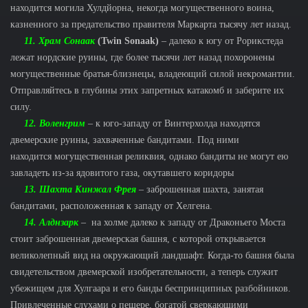
находится могила Хулдйорна, некогда могущественного воина,
казненного за предательство правителя Маркарта тысячу лет назад.
11. Храм Сонаак
(Twin Sonaak)
– далеко к югу от Рорикстеда
лежат нордские руины, где более тысячи лет назад похоронены
могущественные братья-близнецы, владеющий силой некромантии.
Отправляйтесь в глубины этих запретных катакомб и заберите их
силу.
12. Воленгрим
– к юго-западу от Винтерхолда находятся
двемерские руины, захваченные бандитами. Под ними
находится могущественная реликвия, однако бандиты не могут ею
завладеть из-за ядовитого газа, окутавшего коридоры
13. Шахта Кинжал Фрея
– заброшенная шахта, занятая
бандитами, расположенная к западу от Хелгена.
14. Алднзарк
– на холме далеко к западу от Драконьего Моста
стоит заброшенная двемерская башня, с которой открывается
великолепный вид на окружающий ландшафт. Когда-то башня была
свидетельством двемерской изобретательности, а теперь служит
убежищем для Хулгаара и его банды беспринципных разбойников.
Привлеченные слухами о пещере, богатой сверкающими