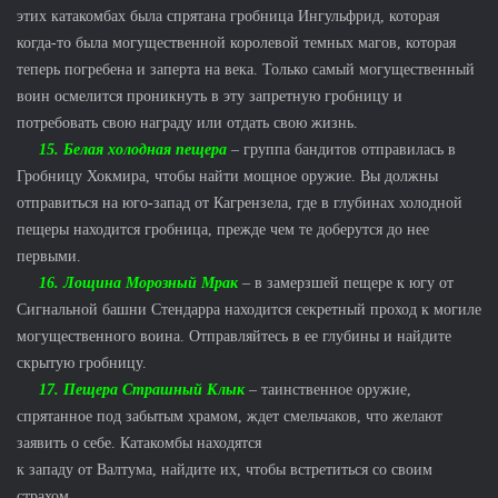
этих катакомбах была спрятана гробница Ингульфрид, которая
когда-то была могущественной королевой темных магов, которая
теперь погребена и заперта на века. Только самый могущественный
воин осмелится проникнуть в эту запретную гробницу и
потребовать свою награду или отдать свою жизнь.
15. Белая холодная пещера
– группа бандитов отправилась в
Гробницу Хокмира, чтобы найти мощное оружие. Вы должны
отправиться на юго-запад от Кагрензела, где в глубинах холодной
пещеры находится гробница, прежде чем те доберутся до нее
первыми.
16. Лощина Морозный Мрак
– в замерзшей пещере к югу от
Сигнальной башни Стендарра находится секретный проход к могиле
могущественного воина. Отправляйтесь в ее глубины и найдите
скрытую гробницу.
17. Пещера Страшный Клык
– таинственное оружие,
спрятанное под забытым храмом, ждет смельчаков, что желают
заявить о себе. Катакомбы находятся
к западу от Валтума, найдите их, чтобы встретиться со своим
страхом.