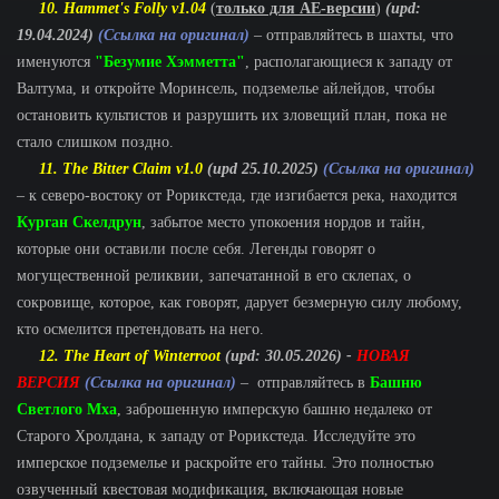
10. Hammet's Folly v1.04
(
только для AE-версии
)
(upd:
19.04.2024)
(Ссылка на оригинал)
– отправляйтесь в шахты, что
именуются
"Безумие Хэмметта"
, располагающиеся к западу от
Валтума, и откройте Моринсель, подземелье айлейдов, чтобы
остановить культистов и разрушить их зловещий план, пока не
стало слишком поздно.
11. The Bitter Claim v1.0
(upd 25.10.2025)
(Ссылка на оригинал)
– к северо-востоку от Рорикстеда, где изгибается река, находится
Курган Скелдрун
, забытое место упокоения нордов и тайн,
которые они оставили после себя. Легенды говорят о
могущественной реликвии, запечатанной в его склепах, о
сокровище, которое, как говорят, дарует безмерную силу любому,
кто осмелится претендовать на него.
12. The Heart of Winterroot
(upd: 30.05.2026) -
НОВАЯ
ВЕРСИЯ
(Ссылка на оригинал)
– отправляйтесь в
Башню
Светлого Мха
, заброшенную имперскую башню недалеко от
Старого Хролдана, к западу от Рорикстеда. Исследуйте это
имперское подземелье и раскройте его тайны. Это полностью
озвученный квестовая модификация, включающая новые