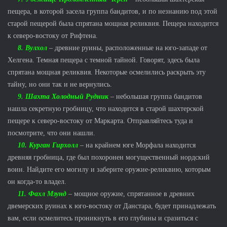
пещера, в которой засела группа бандитов, и по незнанию под этой
старой пещерой была спрятана мощная реликвия. Пещера находится
к северо-востоку от Рифтена.
8. Вулхол
– древние руины, расположенные на юго-западе от
Хелгена. Темная пещера с темной тайной. Говорят, здесь была
спрятана мощная реликвия. Некоторые осмелились раскрыть эту
тайну, но они так и не вернулись.
9. Шахта Холодный Рудник
– небольшая группа бандитов
нашла секретную гробницу, что находится в старой шахтерской
пещере к северо-востоку от Маркарта. Отправляйтесь туда и
посмотрите, что они нашли.
10. Курган Гирхолл
– на крайнем юге Морфала находится
древняя гробница, где был похоронен могущественный нордский
воин. Найдите его могилу и заберите оружие-реликвию, которым
он когда-то владел.
11. Фахл Мзунд
– мощное оружие, спрятанное в древних
двемерских руинах к юго-востоку от Данстара, будет принадлежать
вам, если осмелитесь проникнуть в его глубины и сразиться с