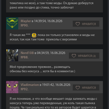
тематика не мое), а там тоже моды. Ох думаю доберутся
рано или поздно до стима, точно заблочат
Mayler
в 14:39:54, 16.06.2026
НРАВИТСЯ
№90
,
Я такая же ***
пока он только установлен и моды не
искал, так как там тоже приколы с версиями
Nord108
в 04:34:59, 16.06.2026
НРАВИТСЯ (2)
№88
,
Моё предложение прежнее... размещать
обновы без нексуса ... хотя бы в комментах )
Vladimarion
в 19:01:42, 16.06.2026
НРАВИТСЯ
№92
,
Я не понимаю, а что вообще мешает сюда заливать моды с
нексуса теперь уже переведенные, уж коль такая пьянка
пошла. Че там реально кто то из авторов будет шарится в