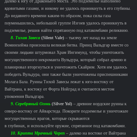
далеко к югу от Драконьего Моста. Это подземелье наполнено
ядовитыми газами, и никому не удалось проникнуть в его глубины.
До недавнего времени каким-то образом, пока силы газа
поуменьшились, небольшой группе Изгоев удалось проникнуть в
подземелье, решив найти спрятанную под катакомбами реликвию.
8. Тихая Завеса
(Silent Vale)
– тысячу лет назад на земле
Воминхейма произошла великая битва. Принц Вальдгар вместе со
своими людьми штурмовал Храм Ингимунд, чтобы уничтожить
могущественного некроманта Вульдура, который собрал армию и
планировал вторгнуться и уничтожить Скайрим. Хотя им удалось
победить Вульдура, они также были уничтожены приспешниками
Молага Бала. Руины Тихой Завесы лежат к юго-востоку от
Вайтрана, к востоку от Форта Нойград и считаются местом
упокоения Вальдгара.
9. Серебряный Огонь
(Silver Yol)
– древние нордские руины к
северо-востоку от Айварстеда. Покорите подземелье и уничтожьте
могущественных врагов, которые скрываются
в глубинах, и используйте оружие, спрятанное под катакомбами.
10. Крипта Мрачный Череп
– далеко на востоке от Вайтрана