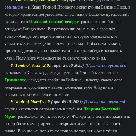
оригинал)
– в Краю Темной Пропасти лежат руины Бтарзнд Тиля, в
которых хранится могущественная реликвия, Ваше же путешествие
начинается в
Пыльной зеленой пещере
, расположенной к юго-
западу от Виндхельма. Встретьтесь лицом к лицу с грозным
воином-бандитом, верните дневник, которым она владела, и
узнайте местонахождение шлема Бтарзнда. Чтобы начать квест,
прочтите дневник, и он начнется, а также не забудьте захватить
ключ. Получайте удовольствие от своего приключения.
8. Tomb of Vasik v2.01
(upd: 28.10.2025)
(Ссылка на оригинал)
–
к западу от Солитьюда, среди пустынной дикой местности, в
Гримволте
, находится гробница Вэйсика – некогда уважаемого
некроманта, бросившего вызов последователям Алдуина и
изгнанным за свое неповиновение.
9. Vault of Maraf v2.0
(upd: 05.01.2023)
(Ссылка на оригинал)
–
группа культистов отправилась в глубины
Лощины Костяной
Мрак
, расположенной к востоку от Фолкрита, в попытке захватить
и поработить душу древнего некроманта для своего коварного
плана. В конце концов что-то пошло не так, и их всех убили.