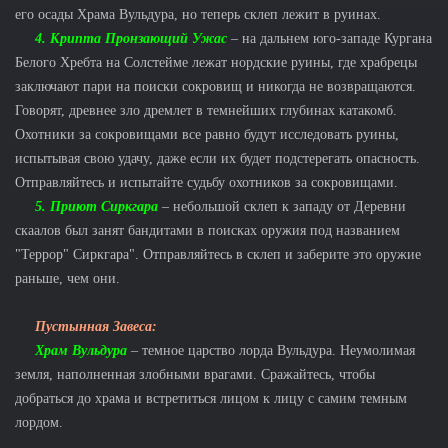
его осады Храма Вульдура, но теперь склеп лежит в руинах.
4. Крипта Пронзающий Ужас
– на дальнем юго-западе Кургана
Белого Хребта на Солстейме лежат нордские руины, где храбрецы
заключают пари на поиски сокровищ и никогда не возвращаются.
Говорят, древнее зло дремлет в темнейших глубинах катакомб.
Охотники за сокровищами все равно будут исследовать руины,
испытывая свою удачу, даже если их будет подстерегать опасность.
Отправляйтесь и испытайте судьбу охотников за сокровищами.
5. Приют Сиркгара
– небольшой склеп к западу от Деревни
скаалов был занят бандитами в поисках оружия под названием
"Террор" Сиркгара". Отправляйтесь в склеп и заберите это оружие
раньше, чем они.
Пустынная Завеса:
Храм Вульдура
– темное царство лорда Вульдура. Неумолимая
земля, наполненная злобными врагами. Сражайтесь, чтобы
добраться до храма и встретиться лицом к лицу с самим темным
лордом.