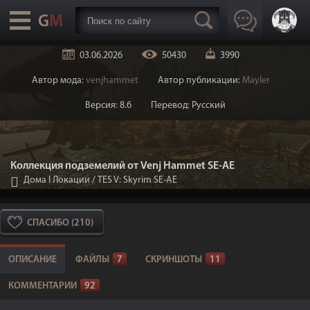
03.06.2026
50430
3990
Автор мода:
venjhammet
Автор публикации:
Mayler
Версия: 8.6
Перевод: Русский
Коллекция подземелий от Venj Hammet SE-AE
Дома I Локации
/
TES V: Skyrim SE-AE
СПАСИБО (210)
ОПИСАНИЕ
ФАЙЛЫ
7
СКРИНШОТЫ
11
КОММЕНТАРИИ
92