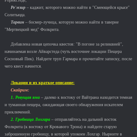
Рорикстеде;
Ре'мзир
– каджит, которого можно найти в "Смеющейся крысе"
Солитьюда.
Тарвин
– босмер-лучнца, которую можно найти в таверне
"Мертвецкий мед" Фолкрита.
Добавлена ​​новая цепочка квестов: "В погоне за реликвией",
начинаемая возле Айварстеда (чуть восточнее локации Пещера
Сосновый Пик). Найдите труп Гармара и прочитайте записку, после
чего квест начнется.
Локации и их краткое описание:
Скайрим:
1. Ревущая яма
– далеко к востоку от Вайтрана находится темная
и туманная пещера, ожидающая своего обнаружения искателем
приключений.
2. Гробница Лохгара
– отправляйтесь на дальний восток
Фолкрита (к востоку от Кровавого Трона) и найдите старую
заброшенную гробницу, в которой упокоен Лохгар. Нырните в