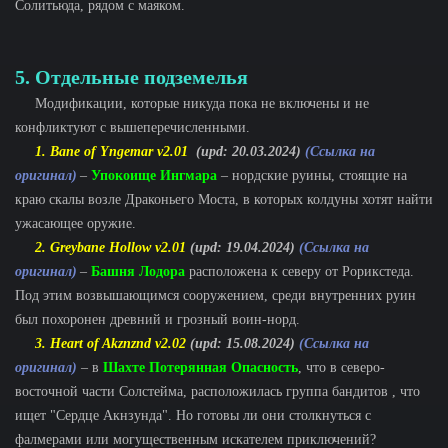
Солитьюда, рядом с маяком.
5. Отдельные подземелья
Модификации, которые никуда пока не включены и не
конфликтуют с вышеперечисленными.
1. Bane of Yngemar v2.01
(upd: 20.03.2024)
(Ссылка на
оригинал)
–
Упокоище Ингмара
– нордские руины, стоящие на
краю скалы возле Драконьего Моста, в которых колдуны хотят найти
ужасающее оружие.
2. Greybane Hollow v2.01
(upd: 19.04.2024)
(Ссылка на
оригинал)
–
Башня Лодора
расположена к северу от Рорикстеда.
Под этим возвышающимся сооружением, среди внутренних руин
был похоронен древний и грозный воин-норд.
3. Heart of Akznznd v2.02
(upd: 15.08.2024)
(Ссылка на
оригинал)
– в
Шахте Потерянная Опасность
, что в северо-
восточной части Солстейма, расположилась группа бандитов , что
ищет "Сердце Акнзунда". Но готовы ли они столкнуться с
фалмерами или могущественным искателем приключений?