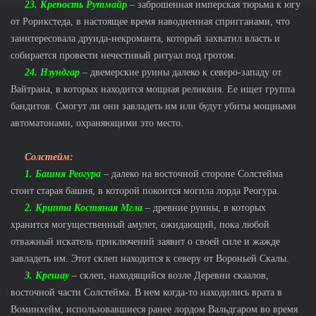
23. Крепость Рутмайр
– заброшенная имперская тюрьма к югу
от Рорикстеда, в настоящее время наводненная спригганами, что
заинтересовала друида-некроманта, который захватил власть и
собирается провести нечестивый ритуал под гротом.
24. Нзундгар
– двемерские руины далеко к северо-западу от
Вайтрана, в которых находится мощная реликвия. Ее ищет группа
бандитов. Смогут ли они завладеть им или будут убиты мощными
автоматонами, охраняющими это место.
Солстейм:
1. Башня Реогура
– далеко на восточной стороне Солстейма
стоит старая башня, в которой покоится могила лорда Реогура.
2. Крипта Костяная Мгла
– древние руины, в которых
хранится могущественный амулет, ожидающий, пока любой
отважный искатель приключений заявит о своей силе и жажде
завладеть им. Этот склеп находится к северу от Вороньей Скалы.
3. Крешау
– склеп, находящийся возле Деревни скаалов,
восточной части Солстейма. В нем когда-то находились врата в
Воминхейм, использовавшиеся ранее лордом Вальдгаром во время