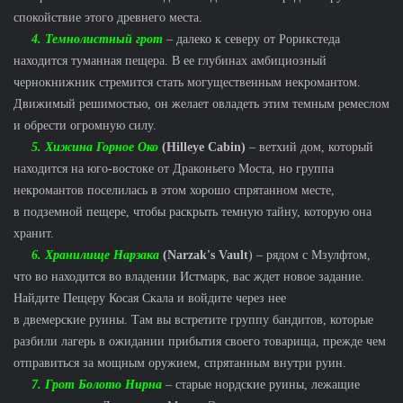
спокойствие этого древнего места.
4. Темнолистный грот
– далеко к северу от Рорикстеда
находится туманная пещера. В ее глубинах амбициозный
чернокнижник стремится стать могущественным некромантом.
Движимый решимостью, он желает овладеть этим темным ремеслом
и обрести огромную силу.
5. Хижина Горное Око
(Hilleye Cabin)
– ветхий дом, который
находится на юго-востоке от Драконьего Моста, но группа
некромантов поселилась в этом хорошо спрятанном месте,
в подземной пещере, чтобы раскрыть темную тайну, которую она
хранит.
6. Хранилище Нарзака
(Narzak's Vault
) – рядом с Мзулфтом,
что во находится во владении Истмарк, вас ждет новое задание.
Найдите Пещеру Косая Скала и войдите через нее
в двемерские руины. Там вы встретите группу бандитов, которые
разбили лагерь в ожидании прибытия своего товарища, прежде чем
отправиться за мощным оружием, спрятанным внутри руин.
7. Грот Болото Нирна
– старые нордские руины, лежащие