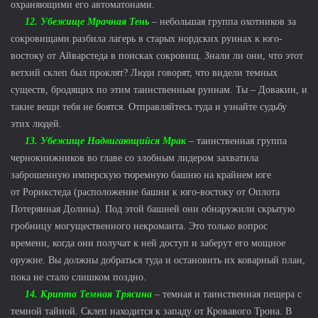
охраняющими его автоматонами.
12. Убежище Мрачная Тень
– небольшая группа охотников за
сокровищами разбила лагерь в старых нордских руинах к юго-
востоку от Айварстеда в поисках сокровищ. Знали ли они, что этот
ветхий склеп был проклят? Люди говорят, что видели темных
существ, бродящих по этим таинственным руинам. Ты – Довакин, и
такие вещи тебя не боятся. Отправляйтесь туда и узнайте судьбу
этих людей.
13. Убежище Надвигающийся Мрак
– таинственная группа
чернокнижников во главе со злобным лидером захватила
заброшенную имперскую тюремную башню на крайнем юге
от Рорикстеда (расположение башни к юго-востоку от Оплота
Потерянная Долина). Под этой башней они обнаружили скрытую
гробницу могущественного некроманта. Это только вопрос
времени, когда они получат к ней доступ и заберут его мощное
оружие. Вы должны добраться туда и остановить их коварный план,
пока не стало слишком поздно.
14. Крипта Темная Трясина
– темная и таинственная пещера с
темной тайной. Склеп находится к западу от Кровавого Трона. В