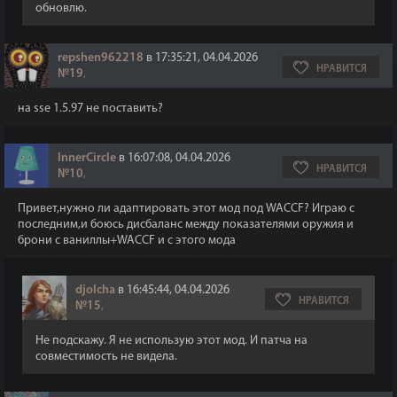
обновлю.
repshen962218
в 17:35:21, 04.04.2026
НРАВИТСЯ
№19
,
на sse 1.5.97 не поставить?
InnerCircle
в 16:07:08, 04.04.2026
НРАВИТСЯ
№10
,
Привет,нужно ли адаптировать этот мод под WACCF? Играю с
последним,и боюсь дисбаланс между показателями оружия и
брони с ваниллы+WACCF и с этого мода
djolcha
в 16:45:44, 04.04.2026
НРАВИТСЯ
№15
,
Не подскажу. Я не использую этот мод. И патча на
совместимость не видела.