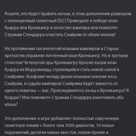
Решите, кто будет править ночью, в этом дополнении размером
с полноценный сюжетный DLC! Приведите к победе клан
Куарра или Кронвангр в качестве вампира или помогите
Стражам Стендарра очистить Скайрим от обоих кланов!
На протяжении тысячелетий кланами вампиров в Старых
крепостях управлял почтенный клан Кронвангр. Но в третьем
столетии Четвертой эры Кронвангру бросил вызов клан
Куарра из Морровинда, стремящийся стать новой силой в
Скайриме. Конфликт между двумя кланами охватил весь
Скайрим, и судьба вампиров Скайрима будет зависеть от
одного новичка — вас. Присоединитесь ли вы к Кронвангру? К
Куарре? Или поможете Стражам Стендарра уничтожить оба
клана?
Это дополнение к игре добавляет полностью озвученную
сюжетную линию с более чем 3000 диалогов, 10 новых
подземелий, десятки новых квестов, новую броню и