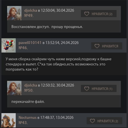
djolcha
в 12:50:04, 30.04.2026
НРАВИТСЯ (2)
№49
,
Восстановлен доступ. прошу прощенья.
pavel010141
в 13:52:54, 24.04.2026
НРАВИТСЯ
№46
,
У меня сборка скайрим чуть ниже версией,подхожу к башне
стендара и вылет. С*ка так обидно,есть возможность это
поправить как то?
djolcha
в 12:50:32, 30.04.2026
НРАВИТСЯ (1)
№50
,
перекачайте файл.
Nocturnus
в 17:48:37, 13.04.2026
НРАВИТСЯ (2)
№43
,