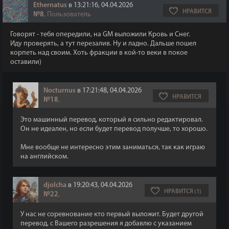
Ethernatus
в 13:21:16, 04.04.2026
НРАВИТСЯ
№8
, Пользователь
Говорят - тебя опередили, на GM выложили Кровь и Снег.
Иду проверять, а тут перезалив. Ну и ладно. Дальше пошел
корпеть над своим. Хоть фракции в кой-то веки в покое
оставили)
Nocturnus
в 17:21:48, 04.04.2026
НРАВИТСЯ
№18
,
Это машинный перевод, который я сильно редактировал.
Он не идеален, но если будет перевод получше, то хорошо.
Мне вообще не интересно этим заниматься, так как играю
на английском.
djolcha
в 19:20:43, 04.04.2026
НРАВИТСЯ (1)
№22
,
У нас не соревнование кто первый выложит. Будет другой
перевод, с Вашего разрешения я добавлю с указанием