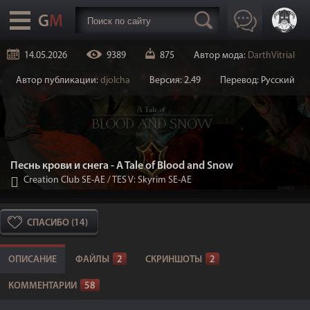
14.05.2026
9389
875
Автор мода:
DarthVitrial
Автор публикации:
djolcha
Версия: 2.49
Перевод: Русский
Песнь крови и снега - A Tale of Blood and Snow
Creation Club SE-AE
/
TES V: Skyrim SE-AE
СПАСИБО (14)
ОПИСАНИЕ
ФАЙЛЫ
2
СКРИНШОТЫ
2
КОММЕНТАРИИ
58