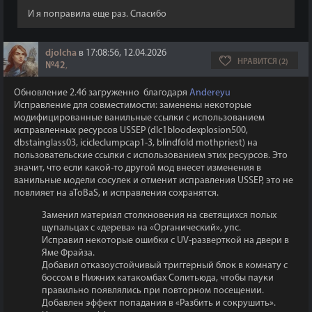
И я поправила еще раз. Спасибо
djolcha
в 17:08:56, 12.04.2026
НРАВИТСЯ (2)
№42
,
Обновление 2.46 загруженно благодаря
Andereyu
Исправление для совместимости: заменены некоторые
модифицированные ванильные ссылки с использованием
исправленных ресурсов USSEP (dlc1bloodexplosion500,
dbstainglass03, icicleclumpcap1-3, blindfold mothpriest) на
пользовательские ссылки с использованием этих ресурсов. Это
значит, что если какой-то другой мод внесет изменения в
ванильные модели сосулек и отменит исправления USSEP, это не
повлияет на aToBaS, и исправления сохранятся.
Заменил материал столкновения на светящихся полых
щупальцах с «дерева» на «Органический», упс.
Исправил некоторые ошибки с UV-разверткой на двери в
Яме Фрайза.
Добавил отказоустойчивый триггерный блок в комнату с
боссом в Нижних катакомбах Солитьюда, чтобы пауки
правильно появлялись при повторном посещении.
Добавлен эффект попадания в «Разбить и сокрушить».