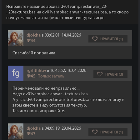
Исправьте название архива dv01vampireclanwar_20-
_20textures.bsa на dv01vampireclanwar - textures.bsa, а то скоро
начнут жаловаться на фиолетовые текстуры в игре.
djolcha
в 03:02:01, 14.04.2026
НРАВИТСЯ (1)
№44
,
Спасибо! Я поправила.
rgrhthhtw
в 16:45:52, 16.04.2026
НРАВИТСЯ
№45
, Пользователь
Переименовали но неправильно....
Надо dv01vampireclanwar - textures.bsa
А у вас dv01vampireclanwar-textures.bsa что ломает игру в
этом квесте в виду отсутствия текстур.
Так что опять исправляйте.
djolcha
в 04:09:19, 29.04.2026
НРАВИТСЯ (1)
№47
,