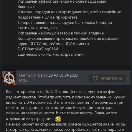
Исправлен эффект свечения на окне над дверью
Влкослака.
Изменен порядок некоторых диалогов, чтобы свадебные
поздравления шли в приоритете.
Теперь парящие глаза снаружи Святилища Синкопа
статичны и не падают.
Исправлен небольшой зазор в темной впадине.
Кольцу скользящего призрака по ошибке был присвоен
аддон DLC1VampireAmulet01AA вместо
DLC1VampireRing01AA.
Еще несколько мелких исправлений.
Damir☪hik
в 17:28:40, 05.04.2026
НРАВИТСЯ (4)
№35
,
Квест откровенно слабый. Основной сюжет теряется на фоне
радиант квестов. Чтобы приступить к основному заданию, нужно
выполнить 3-4 побочных. В итоге я выполнил 17 побочных и три
сюжетных задания, и на этом финал. Но даже финал не дал
ощущения завершенности. И это только квесты. Локации это
отдельный вид страдания.
Не знаю, может на стороне вампиров всё ощущается иначе, но за
Дозорных одно желание, поскорее пробежать всё на спидране и