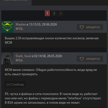
1
2
»
Mayler
в 13:15:55, 29.06.2026
НРАВИТСЯ
№58
,
Вышла 2.50 исправляющая энное количество косяков, включая
МСМ
Dark_Soul
в 02:14:58, 28.05.2026
НРАВИТСЯ
№56
,
МСМ меню сломано. Общую работоспособность мода вряд ли
есть смысл проверять.
P.S. чутка в файлах и сети покопался. В таком виде хз, работает
оно или нет, но файлы с переводом меню "interface" отсутствуют.
В BSA архив не запаковано, в голом виде не лежат.