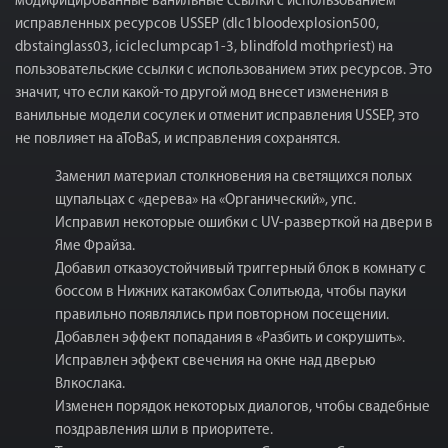
модифицированные ванильные ссылки с использованием
исправленных ресурсов USSEP (dlc1bloodexplosion500,
dbstainglass03, icicleclumpcap1-3, blindfold mothpriest) на
пользовательские ссылки с использованием этих ресурсов. Это
значит, что если какой-то другой мод внесет изменения в
ванильные модели сосулек и отменит исправления USSEP, это
не повлияет на aToBaS, и исправления сохранятся.
Заменил материал столкновения на светящихся полых
щупальцах с «дерева» на «Органический», упс.
Исправил некоторые ошибки с UV-разверткой на двери в
Яме Фрайза.
Добавил отказоустойчивый триггерный блок в комнату с
боссом в Нижних катакомбах Солитьюда, чтобы пауки
правильно появлялись при повторном посещении.
Добавлен эффект попадания в «Разбить и сокрушить».
Исправлен эффект свечения на окне над дверью
Влкослака.
Изменен порядок некоторых диалогов, чтобы свадебные
поздравления шли в приоритете.