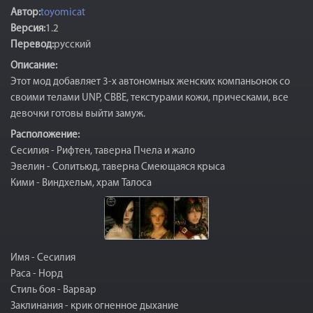
Автор:
toyomicat
Версия:
1.2
Перевод:
русский
Описание:
Этот мод добавляет 3-х автономных женских компаньонок со
своими телами UNP, CBBE, текстурами кожи, прическами, все
девочки готовы выйти замуж.
Расположение:
Сесилия - Рифтен, таверна Пчела и жало
Эвелин - Солитьюд, таверна Смеющаяся крыса
Кими - Виндхельм, храм Талоса
Имя - Сесилия
Раса - Норд
Стиль боя - Варвар
Заклинания - крик огненное дыхание