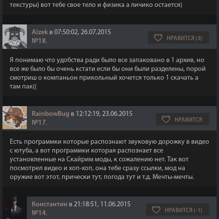
текстуры) вот тебе свое тело и физика а личико остается)
Aizek
в 07:50:02, 26.07.2015
НРАВИТСЯ (3)
№18
,
Я понимаю что удобства ради было все запаковано в 1 архив, но
все же было бы очень кстати если бы они были разделены, порой
смотриш о компаньон прикольный хочется только 1 скачать а
там пак((
RainbowBug
в 12:12:19, 23.06.2015
НРАВИТСЯ
№17
,
Есть программки которые распознают звуковую дорожку в видео
с ютуба, а вот программки которая распознает все
установленные на Скайрим моды, к сожалению нет. Так вот
посмотрел видео и хоп-хоп, она тебе сразу ссылки, мод на
оружие вот этот, прически тут, погода тут и т.д. Мечты-мечты.
Константин
в 21:18:51, 11.06.2015
НРАВИТСЯ (-1)
№14
,