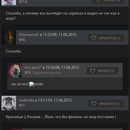
НРАВИТСЯ
№10
,
Спасибо, а почему все выглядят на скринах и видео не так как в
игре?
XSymentall
в 15:32:09, 11.06.2015
НРАВИТСЯ (1)
№8
,
Спасибо.
k©קaso√®
в 15:56:08, 11.06.2015
НРАВИТСЯ
№9
, Администратор
не за что!
vodiville
в 13:11:54, 11.06.2015
НРАВИТСЯ (1)
№7
,
Красивые )) Качаем ... Жаль что без физики, но мод поставлю )