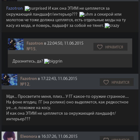
Fazotron
И как она ЭТИМ не цепляется за
окружающий ландшафт/интерьер???
а секирой или
молотом че тоже должна цеплятся, есть отдельные моды на ту
касу из мода, и поверь, ладшафт за собой не тянет.
Fazotron
в 22:04:50, 11.06.2015
НРАВИТСЯ
№15
,
Дразнитесь, да?
Fazotron
в 17:22:43, 11.06.2015
НРАВИТСЯ
№12
,
Мдя... Просветите меня, плиз... У ГГ какое-то оружие странное....
На фоне ягодиц ГГ (на ролике) оно выделяется, как редкостное
уе....е, похожее на косу.
И как она ЭТИМ не цепляется за окружающий ландшафт/
интерьер???
Eleonora
в 16:37:26, 11.06.2015