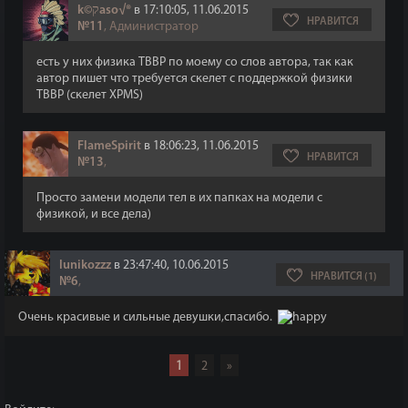
k©קaso√®
в 17:10:05, 11.06.2015
НРАВИТСЯ
№11
, Администратор
есть у них физика TBBP по моему со слов автора, так как
автор пишет что требуется скелет с поддержкой физики
TBBP (скелет XPMS)
FlameSpirit
в 18:06:23, 11.06.2015
НРАВИТСЯ
№13
,
Просто замени модели тел в их папках на модели с
физикой, и все дела)
lunikozzz
в 23:47:40, 10.06.2015
НРАВИТСЯ (1)
№6
,
Очень красивые и сильные девушки,спасибо.
1
2
»