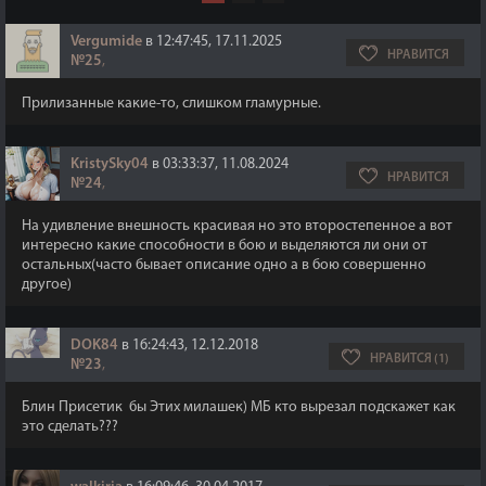
Vergumide
в 12:47:45, 17.11.2025
НРАВИТСЯ
№25
,
Прилизанные какие-то, слишком гламурные.
KristySky04
в 03:33:37, 11.08.2024
НРАВИТСЯ
№24
,
На удивление внешность красивая но это второстепенное а вот
интересно какие способности в бою и выделяются ли они от
остальных(часто бывает описание одно а в бою совершенно
другое)
DOK84
в 16:24:43, 12.12.2018
НРАВИТСЯ (1)
№23
,
Блин Присетик бы Этих милашек) МБ кто вырезал подскажет как
это сделать???