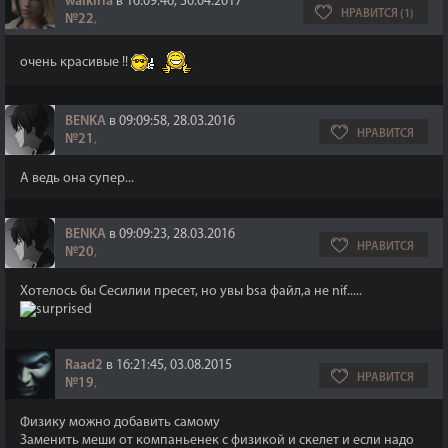
walkiria
в 16:09:46, 30.04.2017
НРАВИТСЯ (1)
№22
,
очень красивые !!
BENKA
в 09:09:58, 28.03.2016
НРАВИТСЯ
№21
,
А ведь она супер...
BENKA
в 09:09:23, 28.03.2016
НРАВИТСЯ
№20
,
Хотелось бы Сесилии пресет, но увы bsa файл,а не nif.....
Raad2
в 16:21:45, 03.08.2015
НРАВИТСЯ
№19
,
Физику можно добавить самому
Заменить меши от компаньенек с физикой и скелет и если надо