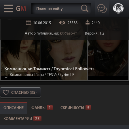
10.06.2015
23538
2440
Автор публикации:
k©קaso√®
Версия: 1.2
Компаньонки Томикэт / Toyomicat Followers
Компаньоны I Расы
/
TES V: Skyrim LE
СПАСИБО (35)
ОПИСАНИЕ
ФАЙЛЫ
1
СКРИНШОТЫ
5
КОММЕНТАРИИ
25