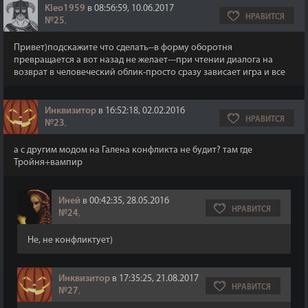
Kleo1959
в 08:56:59, 10.06.2017
НРАВИТСЯ
№25
,
Привет)подскажите что сделать--в форму оборотня
превращается а вот назад не желает---при чтении диалога на
возврат в человеческий облик-просто сразу зависает игра и все
Инквизитор
в 16:52:18, 02.02.2016
НРАВИТСЯ
№23
,
а с другим модом на Галена конфликта не будит? там где
Тройня+вампир
Иней
в 00:42:35, 28.05.2016
НРАВИТСЯ
№24
,
Не, не конфликтует)
Инквизитор
в 17:35:25, 21.08.2017
НРАВИТСЯ
№27
,