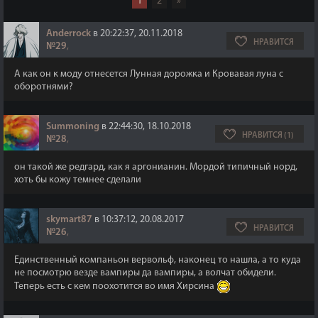
1
2
»
Anderrock
в 20:22:37, 20.11.2018
НРАВИТСЯ
№29
,
А как он к моду отнесется Лунная дорожка и Кровавая луна с
оборотнями?
Summoning
в 22:44:30, 18.10.2018
НРАВИТСЯ (1)
№28
,
он такой же редгард, как я аргонианин. Мордой типичный норд,
хоть бы кожу темнее сделали
skymart87
в 10:37:12, 20.08.2017
НРАВИТСЯ
№26
,
Единственный компаньон вервольф, наконец то нашла, а то куда
не посмотрю везде вампиры да вампиры, а волчат обидели.
Теперь есть с кем поохотится во имя Хирсина