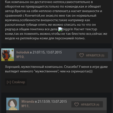
Как компаньон он достаточно неплох,самостоятельно в
оборотня не превращается,только по команде,как и обещает
автор.Врагов на себя неплохо отвлекает,а насчет внешности и
сравнений с Кончитой,не знаю,по мне так он нормальный
мужчина,особенности внешности,такие например как
раскатанные губищи опять же можно списать на то что он
редгар,в общем генетика все дела
Насчет текстур
кожи,так их поменять можно,чтобы не так блестело все,сейчас же
модов на реплейсеры кожи для персонажей полно.
holoduk
в 21:07:15, 13.07.2015
НРАВИТСЯ (5)
№10
,
Хороший, мужественный компаньон. Спасибо! У меня в игре даже
выглядит немного "мужественнее", чем на скриншотах)))
Miranda
в 21:13:59, 13.07.2015
НРАВИТСЯ (4)
№11
,