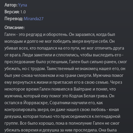
Автор:
Yyna
Версия:
1.0
Перевод:
Miranda27
Описание:
Гален - это редгард и оборотень. Он заразился, когда был
молодым и долго не мог победить зверя внутри себя. Он
убивал всех, кто попадался на его пути, не мог отличить друга
от врага. Люди заметили и сплотились, чтобы выследить его -
преследование было успешным, Гален был сильно ранен, смог
убежать, но с трудом. Таинственный незнакомец нашел его, он
был уже снова человеком и на грани смерти. Мужчина помог
ему вернуться к жизни и пригласил его в свою семью. Через
некоторое время Гален появился в Вайтране и понял, что
мужчина, который ему помог это Кодлак Белая грива. Он
остался в Йоррваскре, Соратники научили его, как
контролировать зверя, он даже нашел свою любовь - юная
девушка, которая только что присоединился к легендарной
группе. Все было хорошо, пока в полнолуние Гален не смог
убежать вовремя и девушка за ним проследила. Она была