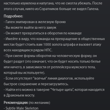
настолько изумлена и напугана, что не смогла убежать. После
этого случая, никто из Соратников больше не видел Галена.
Подробнее:
- Гален экипирован в железную броню
- Вы можете выйти за него замуж
- Он может превратиться в оборотня по команде
- Имейте в виду, что команда на превращение в общественных
местах будет стоить вам 1000 золота штрафа и вызовет атаку
всех находящихся рядом НПС.
- При смене формы оборотня на человеческую форму, он
будет раздет (это означает, что он будет носить только белье
или ничего, в зависимости от реплейсера мужского тела,
который вы используете).
- Если отсутствует "волчья" линия диалогов, используйте
быстрое сохранение и перезагрузитесь.
- Найти его можно в таверне "Четыре щита", которая находится
в Драконьем мосту.
Рекомендации:
(по желанию)
- Subtle Male Skeleton