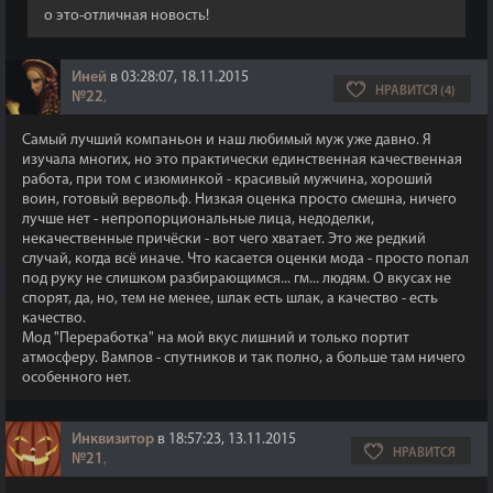
о это-отличная новость!
Иней
в 03:28:07, 18.11.2015
НРАВИТСЯ (4)
№22
,
Самый лучший компаньон и наш любимый муж уже давно. Я
изучала многих, но это практически единственная качественная
работа, при том с изюминкой - красивый мужчина, хороший
воин, готовый вервольф. Низкая оценка просто смешна, ничего
лучше нет - непропорциональные лица, недоделки,
некачественные причёски - вот чего хватает. Это же редкий
случай, когда всё иначе. Что касается оценки мода - просто попал
под руку не слишком разбирающимся... гм... людям. О вкусах не
спорят, да, но, тем не менее, шлак есть шлак, а качество - есть
качество.
Мод "Переработка" на мой вкус лишний и только портит
атмосферу. Вампов - спутников и так полно, а больше там ничего
особенного нет.
Инквизитор
в 18:57:23, 13.11.2015
НРАВИТСЯ
№21
,