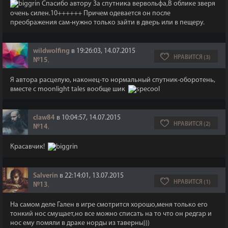
Спасибо автору За спутника вервольфа,В облике зверя
очень силен.10++++++ Причем одевается он после
преображения сам-нужно только зайти в дверь или в пещеру.
wildwolfing
в 19:26:03, 14.07.2015
НРАВИТСЯ (3)
№15
,
Я автора расцелую, наконец-то нормальный спутник-оборотень,
вместе с moonlight tales вообще шик
claw84
в 10:04:57, 14.07.2015
НРАВИТСЯ (2)
№14
,
Красавчик!
Salverin
в 22:14:01, 13.07.2015
НРАВИТСЯ (1)
№13
,
На самом деле Гален в игре смотрится хорошо,меня только его
тонкий нос смущает,но все можно списать на то что он редгар и
нос ему помяли в драке норды из таверны)))