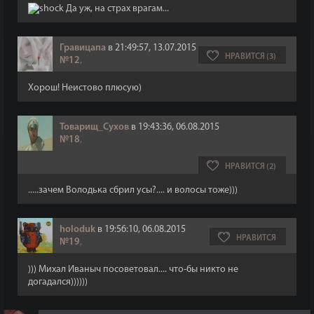
Да уж, на страх врагам...
Гравицапа
в 21:49:57, 13.07.2015
НРАВИТСЯ (3)
№12
,
Хорош! Неистово плюсую)
Товарищ_Сухов
в 19:43:36, 06.08.2015
№18
,
НРАВИТСЯ (2)
.....зачем Володька сбрил усы?.... и волосы тоже)))
holoduk
в 19:56:10, 06.08.2015
НРАВИТСЯ
№19
,
))) Михал Иваныч посоветовал.... что-бы никто не
догадался))))))