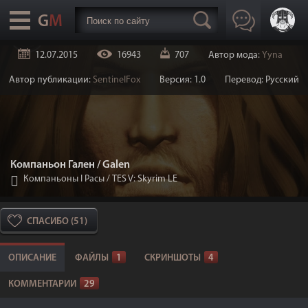
12.07.2015
16943
707
Автор мода:
Yyna
Автор публикации:
SentinelFox
Версия: 1.0
Перевод: Русский
Компаньон Гален / Galen
Компаньоны I Расы
/
TES V: Skyrim LE
СПАСИБО (51)
ОПИСАНИЕ
ФАЙЛЫ
1
СКРИНШОТЫ
4
КОММЕНТАРИИ
29