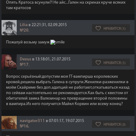
Опять Кратоса всунули?! Не айс...Гален на скринах круче всяких
там кратосов
Lilia
в 22:21:31, 02.09.2015
НРАВИТСЯ (1)
№20
,
Пожалуй возьму замуж
Dexus
в 13:18:01, 21.07.2015
НРАВИТСЯ (1)
№17
,
Вопрос серьёзный:допустим моя ГГ-вампирша королевских
кровей,решила выбрать Галена в супруги.Женилки-разженилки в
моём Скайриме без доп.адапций не работают,откатываться назад
по сейвам настоятельно не рекомендуется.Как быть с квестом от
обитателей замка Валкхинар на превращение второй половины
в вампира.Из него получится Майкл Корвин или всему конец?
navigator311
в 07:01:17, 19.07.2015
НРАВИТСЯ (3)
№16
,