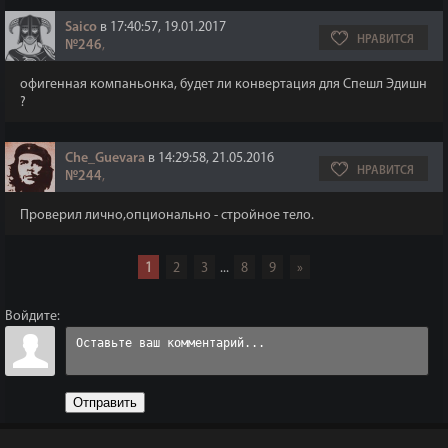
Saico
в 17:40:57, 19.01.2017
НРАВИТСЯ
№246
,
офигенная компаньонка, будет ли конвертация для Спешл Эдишн
?
Che_Guevara
в 14:29:58, 21.05.2016
НРАВИТСЯ
№244
,
Проверил лично,опционально - стройное тело.
1
2
3
...
8
9
»
Войдите:
Отправить