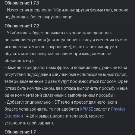
Обновление:1.7.3
- Изменения внешности Габриэллы: другая форма глаз, короче
подбородок, более округлое лицо.
Обновление:1.7.2
- У Габриэллы будет повышаться уровень колдовства с
повышением уровня (для вступления в силу изменения нужно
использовать чистое сохранение), если вы не планируете
обучать компаньонку заклинаниям призыва, можно не
обновлять esp.
- Заменил три диалоговых фразы и добавил одну, раньше из за
отсутствия подходящей озвучки был использован юный голос,
теперь заменённые фразы будут произноситься голосом Фреи
(отказ быть компаньоном, два отказа выполнить просьбу и ещё
один комментарий связанный с выполнением просьбы).
- Добавил опционально HDT тело и пресет для него (если
будете устанавливать, то понадобятся
XPMSE
скелет и
Physics
Extension
14.28 и выше), вариант тела мой, можете
установить свой вариант.
Обновление:1.7