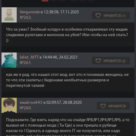
Vergumide
в 12:38:58, 17.11.2025
НРАВИТСЯ (1)
№262
,
Что за ужас? Злобный колдун в особняке откармливал эту мадам
сладкими рулетами и молоком на убой? Или чтобы на ней спать?
))
Idiot_MTT
в 14:44:46, 24.02.2021
НРАВИТСЯ (2)
№261
,
как же я рад, что нашел этот мод. вот это я понимаю женщина, не
то что эти скелеты с бидонами необъятных размеров и
перетянутой талией
квайгон843
в 02:09:57, 28.08.2020
НРАВИТСЯ
№260
,
Подскажите. Где взять наряд что на слайде №8,№1,№4,№5,№6, а то
вызвал её с помощью мода ( Ты Где) а она пришла в рубище
каком-то ! Одевать в одежду моего ГГ не получится, или надо