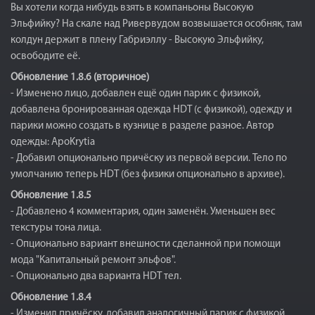
Вы хотели когда нибудь взять в компаньоны Высокую
Эльфийку? На скале над Ривервудом возвышается особняк, там
колдун держит в плену Габриэллу - Высокую Эльфийку,
освободите её.
Обновление 1.8.6 (вторичное)
- Изменено лицо, добавлен ещё один парик с физикой,
добавлена бронированная одежда HDT (с физикой), одежду и
парики можно создать в кузнице в разделе разное. Автор
одежды: ApoKrytia
- Добавил опционально причёску из первой версии. Тело по
умолчанию теперь HDT (без физики опционально в архиве).
Обновление 1.8.5
- Добавлено 4 комментария, один заменён. Уменьшен вес
текстуры тона лица.
- Опционально вариант внешности сделанной при помощи
мода "Капитальный ремонт эльфов".
- Опционально два варианта HDT тел.
Обновление 1.8.4
- Изменил причёску, добавил аналогичный парик с физикой,