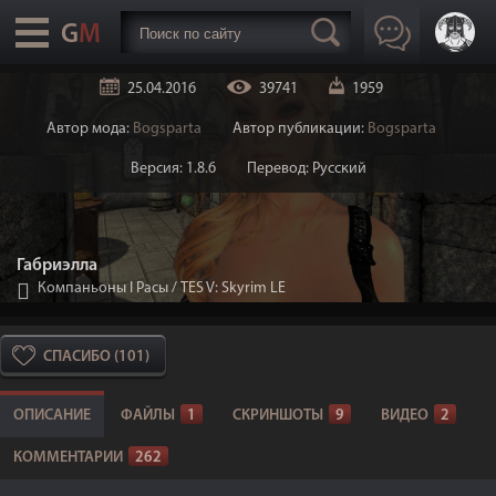
25.04.2016
39741
1959
Автор мода:
Bogsparta
Автор публикации:
Bogsparta
Версия: 1.8.6
Перевод: Русский
Габриэлла
Компаньоны I Расы
/
TES V: Skyrim LE
СПАСИБО (101)
ОПИСАНИЕ
ФАЙЛЫ
1
СКРИНШОТЫ
9
ВИДЕО
2
КОММЕНТАРИИ
262