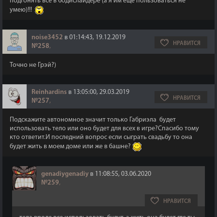
подгонять всё в бодислайдере (а я им ещё пользоваться не
умею)!!!
noise3452
в 01:14:43, 19.12.2019
НРАВИТСЯ
№258
,
Точно не Грэй?)
Reinhardins
в 13:05:00, 29.03.2019
НРАВИТСЯ
№257
,
Подскажите автономное значит только Габриэла будет
использовать тело или оно будет для всех в игре?Спасибо тому
кто ответит.И последний вопрос если сыграть свадьбу то она
будет жить в моем доме или же в башне?
genadiygenadiy
в 11:08:55, 03.06.2020
№259
,
НРАВИТСЯ