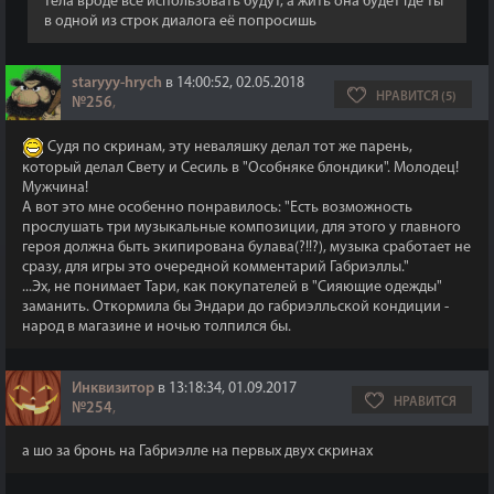
тела вроде все использовать будут, а жить она будет где ты
в одной из строк диалога её попросишь
staryyy-hrych
в 14:00:52, 02.05.2018
НРАВИТСЯ (5)
№256
,
Судя по скринам, эту неваляшку делал тот же парень,
который делал Свету и Сесиль в "Особняке блондики". Молодец!
Мужчина!
А вот это мне особенно понравилось: "Есть возможность
прослушать три музыкальные композиции, для этого у главного
героя должна быть экипирована булава(?!!?), музыка сработает не
сразу, для игры это очередной комментарий Габриэллы."
...Эх, не понимает Тари, как покупателей в "Сияющие одежды"
заманить. Откормила бы Эндари до габриэлльской кондиции -
народ в магазине и ночью толпился бы.
Инквизитор
в 13:18:34, 01.09.2017
НРАВИТСЯ
№254
,
а шо за бронь на Габриэлле на первых двух скринах