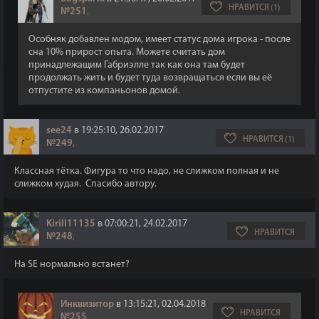
НРАВИТСЯ (1)
№251
,
Особняк добавлен модом, имеет статус дома игрока - после
сна 10% прирост опыта. Можете считать дом
принадлежащим Габриэлле так как она там будет
продолжать жить и будет туда возвращаться если вы её
отпустите из компаньонов домой.
see24
в 19:25:10, 26.02.2017
НРАВИТСЯ (1)
№249
,
Классная тётка. Фигура то что надо, не слижком полная и не
слижком худая. Спасибо автору.
Kirill11135
в 07:00:21, 24.02.2017
НРАВИТСЯ
№248
,
На SE нормально встанет?
Инквизитор
в 13:15:21, 02.04.2018
НРАВИТСЯ
№255
,