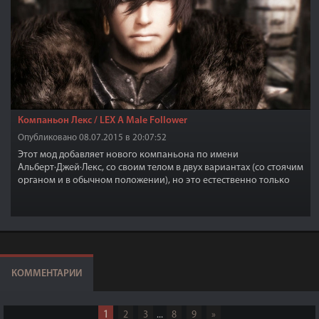
Компаньон Лекс / LEX A Male Follower
Опубликовано 08.07.2015 в 20:07:52
Этот мод добавляет нового компаньона по имени
Альберт·Джей·Лекс, со своим телом в двух вариантах (со стоячим
органом и в обычном положении), но это естественно только
если Лекс будет без одежды, а в одежде все как обычно и 2
варианта лица и прически.
КОММЕНТАРИИ
1
2
3
...
8
9
»