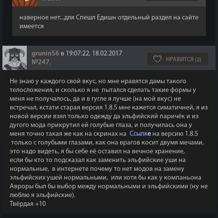
наверное нет...для Спешл Едишн отдельный раздел на сайте
имеется
grunin56
в 19:07:22, 18.02.2017
НРАВИТСЯ (2)
№247
,
Не знаю у каждого свой вкус, но мне нравятся дамы такого
телосложения, и сколько я не пытался сделать такие формы у
меня не получалось, да и в гугле я лучше (на мой вкус) не
встречал, кстати старая версия 1.8.5 мне кажется симатичней, я из
новой версии взял только одежду да эльфийский паричёк и из
дугого мода прикрутил ей голубые глаза, и получилась она у
меня точно такая же как на скринах на
Ссылк
е
на версию 1.8.5
только с голубыми глазами, как она врагов косит двумя мечами,
это надо видеть, я бы себе её оставил на вечное хранение,
если бы кто то подсказал как заменить эльфийские уши на
нормальные, в интернете почему то нет модов на замену
эльфийских ушей нормальными, или хотя бы как у компаньона
Авроры был бы выбор между нормальными и эльфийскими (ну не
люблю я эльфийские).
Твёрдая +10