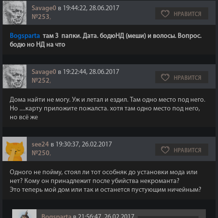
Savage0
в 19:44:22, 28.06.2017
НРАВИТСЯ
№253
,
Bogsparta
там 3 папки. Дата. бодюНД (меши) и волосы. Вопрос.
бодю но НД на что
Savage0
в 19:22:44, 28.06.2017
НРАВИТСЯ
№252
,
Дома найти не могу. Уж и летал и ездил. Там одно место под него.
Но ....карту приложите пожалста. хотя там одно место под него,
но всё же
see24
в 19:30:37, 26.02.2017
НРАВИТСЯ
№250
,
Одного не пойму, стоял ли тот особняк до установки мода или
нет? Кому он принадлежит после убийства некроманта?
Это теперь мой дом или так и останется пустующим ничейным?
Bogsparta
в 21:56:47, 26.02.2017