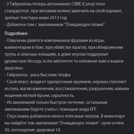
- У Габриэллы теперь автономное CBBE (Curvy) тело
стандартное, при желании можно заменить на свой вариант,
зрелые текстуры кожи 2013 год
- Добавлен том с заклинанием "Очищающее пламя"
Подробнее:
- Озвучены диалоги компаньонов фразами из игры,
комментарии в бою, при убийстве врагов, при обнаружении
трупа, в опасных локациях, в доме игрока поддержит
дружескую беседу, если заболеете то напомнит вам о вашем
здоровье.
- Габриэлла - раса Высокие эльфы
- Свой класс: владеет одноручным оружием, хорошо стреляет
из лука, магия изменения, восстановления, разрушения, навыки
ношения лёгкой брони, скрытность.
- Из заклинаний только быстрое лечение, остальным
заклинаниям будете учить с помощью мода EFF.
- Персонажу добавлено много полезных перков. В инвентаре
вы найдёте том заклинания "Очищающее пламя"- урон огнём
30, поглощение здоровья 10.