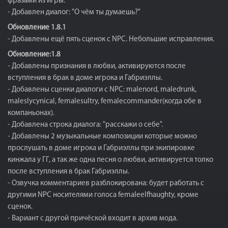
фразами из игры.
- Добавлен диалог: "О чём ты думаешь?"
Обновление 1.8.1
- Добавлены ещё пять сценок с NPC. Небольшие исправления.
Обновление:1.8
- Добавлены признания в любви, активируются после
вступления в брак в доме игрока и Габриэллы.
- Добавлены сценки диалоги с NPC: malenord, maledrunk,
maleslycynical, femalesultry, femalecommander(когда обе в
компаньонах).
- Добавлена строка диалога: "расскажи о себе".
- Добавлены 2 музыкальные композиции которые можно
прослушать в доме игрока и Габриэллы при экипировке
кинжала у ГГ, а так же одна песня о любви, активируется толко
после вступления в брак Габриэллы.
- Озвучка комментариев разблокирована: будет работать с
другими NPC носителями голоса femaleelfhaughty, кроме
сценок.
- Вариант с другой причёской входит в архив мода.