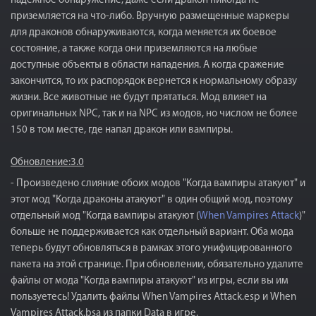
надежное обнаружение, даже если дракон никогда не
приземляется на что-либо. Вручную размещенные маркеры
для драконов обнаруживаются, когда меняется их боевое
состояние, а также когда они приземляются на любые
доступные объекты в области нападения. А когда сражение
закончится, то их распорядок вернется к нормальному образу
жизни. Все животные не будут прятаться. Мод влияет на
оригинальных NPC, так и на NPC из модов, но числом не более
150 в том месте, где напал дракон или вампиры.
Обновление:3.0
- Произведено слияние обоих модов "Когда вампиры атакуют" и
этот мод "Когда драконы атакуют" в один общий мод, поэтому
отдельный мод "Когда вампиры атакуют (
When Vampires Attack
)"
больше не поддерживается как отдельный вариант. Оба мода
теперь будут обновляться в рамках этого унифицированного
пакета на этой странице. При обновлении, обязательно удалите
файлы от мода "Когда вампиры атакуют" из игры, если вы им
пользуетесь! Удалить файлы When Vampires Attack.esp и When
Vampires Attack.bsa из папки Data в игре.