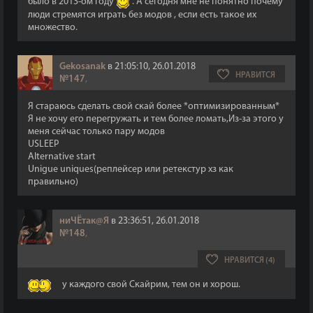
было в 2013-ом году
. А сегодня мне не понятно почему
люди стремятся играть без модов , если есть такое их
множество.
Gekosanak
в 21:05:10, 26.01.2018
НРАВИТСЯ
№147
,
Я стараюсь сделать свой скай более *оптимизированным*
Я не хочу его перегружать и тем более ломать,Из-за этого у
меня сейчас только пару модов
USLEEP
Alternative start
Unigue uniques(реплейсер или ретекстур хз как
правильно)
ниЧЁтак@Я
в 23:36:51, 26.01.2018
№148
,
НРАВИТСЯ (4)
у каждого свой Скайрим, тем он и хорош.