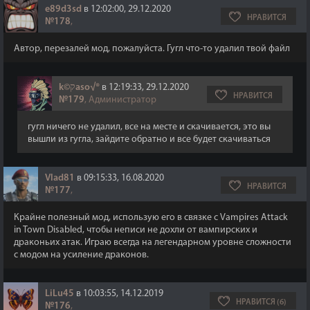
e89d3sd
в 12:02:00, 29.12.2020
НРАВИТСЯ
№178
,
Автор, перезалей мод, пожалуйста. Гугл что-то удалил твой файл
k©קaso√®
в 12:19:33, 29.12.2020
НРАВИТСЯ
№179
, Администратор
гугл ничего не удалил, все на месте и скачивается, это вы
вышли из гугла, зайдите обратно и все будет скачиваться
Vlad81
в 09:15:33, 16.08.2020
НРАВИТСЯ
№177
,
Крайне полезный мод, использую его в связке с Vampires Attack
in Town Disabled, чтобы неписи не дохли от вампирских и
драконьих атак. Играю всегда на легендарном уровне сложности
с модом на усиление драконов.
LiLu45
в 10:03:55, 14.12.2019
НРАВИТСЯ (6)
№176
,