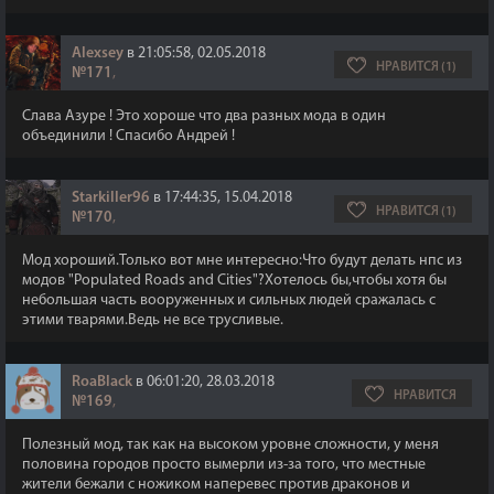
Alexsey
в 21:05:58, 02.05.2018
НРАВИТСЯ (1)
№171
,
Слава Азуре ! Это хороше что два разных мода в один
объединили ! Спасибо Андрей !
Starkiller96
в 17:44:35, 15.04.2018
НРАВИТСЯ (1)
№170
,
Мод хороший.Только вот мне интересно:Что будут делать нпс из
модов "Populated Roads and Cities"?Хотелось бы,чтобы хотя бы
небольшая часть вооруженных и сильных людей сражалась с
этими тварями.Ведь не все трусливые.
RoaBlack
в 06:01:20, 28.03.2018
НРАВИТСЯ
№169
,
Полезный мод, так как на высоком уровне сложности, у меня
половина городов просто вымерли из-за того, что местные
жители бежали с ножиком наперевес против драконов и