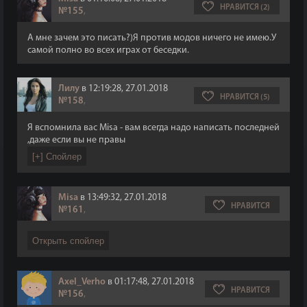
НРАВИТСЯ (2)
№155
,
А мне зачем это писать?)Я против модов ничего не имею.У
самой полно во всех играх от беседки.
Лилу
в 12:19:28, 27.01.2018
НРАВИТСЯ (5)
№158
,
Я вспомнила вас Misa - вам всегда надо написать последней
,даже если вы не правы
Misa
в 13:49:32, 27.01.2018
НРАВИТСЯ
№161
,
Axel_Verho
в 01:17:48, 27.01.2018
НРАВИТСЯ
№156
,