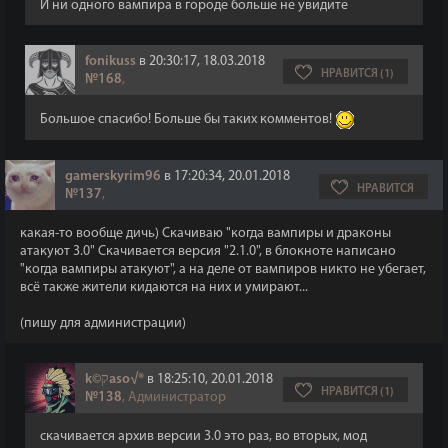
И ни одного вампира в городе больше не увидите
fonikuss
в 20:30:17, 18.03.2018
НРАВИТСЯ (1)
№168
,
Большое спасибо! Больше бы таких комментов!
gamerskyrim96
в 17:20:34, 20.01.2018
НРАВИТСЯ
№137
,
какая-то вообще дичь) Скачиваю "когда вампиры и драконы
атакуют 3.0" Скачивается версия "2.1.0", в блокноте написано
"когда вампиры атакуют", а на деле от вампиров никто не убегает,
всё также жители кидаются на них и умирают...
(пишу для администрации)
k©קaso√®
в 18:25:10, 20.01.2018
НРАВИТСЯ (1)
№138
, Администратор
скачивается архив версии 3.0 это раз, во вторых, мод