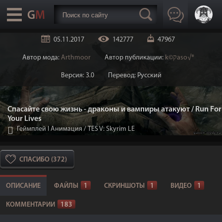
05.11.2017
142777
47967
Автор мода:
Arthmoor
Автор публикации:
k©קaso√®
Версия: 3.0
Перевод: Русский
Спасайте свою жизнь - драконы и вампиры атакуют / Run For
Your Lives
Геймплей I Анимация
/
TES V: Skyrim LE
СПАСИБО (372)
ОПИСАНИЕ
ФАЙЛЫ
1
СКРИНШОТЫ
1
ВИДЕО
1
КОММЕНТАРИИ
183