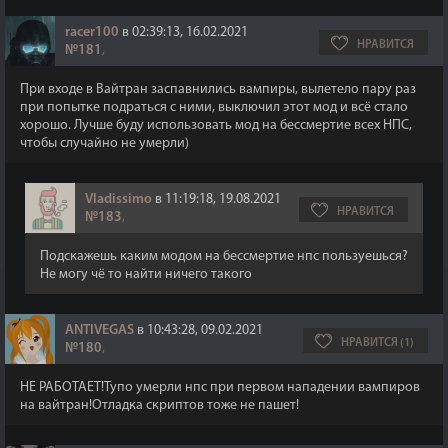
racer100
в 02:39:13, 16.02.2021
НРАВИТСЯ
№181
,
При входе в Вайтран заспавнились вампиры, вылетело пару раз
при попытке подраться с ними, выключил этот мод и всё стало
хорошо. Лучше буду использовать мод на бессмертие всех НПС,
чтобы случайно не умерли)
Vladissimo
в 11:19:18, 19.08.2021
НРАВИТСЯ
№183
,
Подскажешь каким модом на бессмертие нпс пользуешься?
Не могу чё то найти ничего такого
ANTIVEGAS
в 10:43:28, 09.02.2021
НРАВИТСЯ (1)
№180
,
НЕ РАБОТАЕТ!Тупо умерли нпс при первом нападении вампиров
на вайтран!Отладка скриптов тоже не пашет!