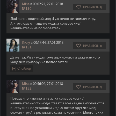
Misa
в 00:02:24, 27.01.2018
НРАВИТСЯ (3)
№150
,
Skui очень полезный мод.И уж точно не сломает игру.
А игру ломают чаще не моды,а криворукие/
невнимательные пользователи.
Лилу
в 00:17:44, 27.01.2018
НРАВИТСЯ (4)
№151
,
Да нет уж Misa - моды тоже игру ломают и даже намного
чаще чем криворукие пользователи
Misa
в 00:56:06, 27.01.2018
НРАВИТСЯ (2)
№152
,
Потому что именно и из-за их криворукости /
невнимательности моды ставятся абы как,не выполняются
инструкции по установки и т.д .А потом орут что мод
сломал игру.А в результате сами накосячили. Много таких