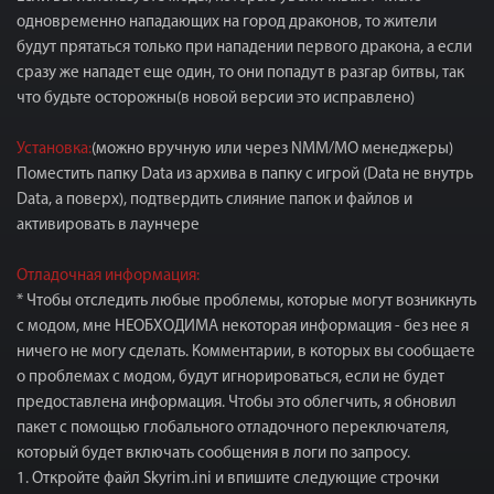
одновременно нападающих на город драконов, то жители
будут прятаться только при нападении первого дракона, а если
сразу же нападет еще один, то они попадут в разгар битвы, так
что будьте осторожны(в новой версии это исправлено)
Установка:
(можно вручную или через NMM/МО менеджеры)
Поместить папку Data из архива в папку с игрой (Data не внутрь
Data, а поверх), подтвердить слияние папок и файлов и
активировать в лаунчере
Отладочная информация:
* Чтобы отследить любые проблемы, которые могут возникнуть
с модом, мне НЕОБХОДИМА некоторая информация - без нее я
ничего не могу сделать. Комментарии, в которых вы сообщаете
о проблемах с модом, будут игнорироваться, если не будет
предоставлена информация. Чтобы это облегчить, я обновил
пакет с помощью глобального отладочного переключателя,
который будет включать сообщения в логи по запросу.
1. Откройте файл Skyrim.ini и впишите следующие строчки