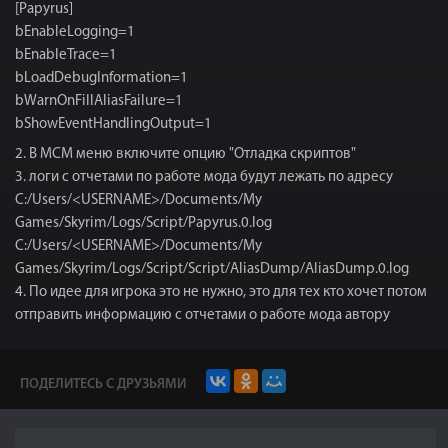
[Papyrus]
bEnableLogging=1
bEnableTrace=1
bLoadDebugInformation=1
bWarnOnFillAliasFailure=1
bShowEventHandlingOutput=1
2. В МСМ меню включите опцию "Отладка скриптов"
3. логи с отчетами по работе мода будут лежать по адресу
C:/Users/<USERNAME>/Documents/My
Games/Skyrim/Logs/Script/Papyrus.0.log
C:/Users/<USERNAME>/Documents/My
Games/Skyrim/Logs/Script/Script/AliasDump/AliasDump.0.log
4. По идее для игрока это не нужно, это для тех кто хочет потом
отправить информацию с отчетами о работе мода автору
ПОДЕЛИТЕСЬ С ДРУЗЬЯМИ