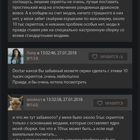
соглашусь, лишние скрипты не очень, лучше поставить
простенький мод на отключение рандомных драконов
вовсе. А в ообщем на счет модов, ничего страшного в них
нет, у меня забит скайрим espшками по максимуму, около
10 тыс скриптов, и никаких проблем особых нет, моды я
правда ставил уже на специально настроенную сборку со
всеми стандартными модами.
Лилу
в 13:02:46, 27.01.2018
НРАВИТСЯ (3)
№159
,
Doctar какой Вы забавный можете скрин сделать с этими 10
тысяч скриптов ,очень любопытно
Правда ,я бы очень хотела посмотреть
злойкот
в 13:32:58, 27.01.2018
НРАВИТСЯ
№160
,
и что же тут забавного? у меня было около 5тыс скриптов
только с основными модами, которые составляют ядро
моей сборки. так что и 10тыс может быть. а если ещё
ванильные посчитать...