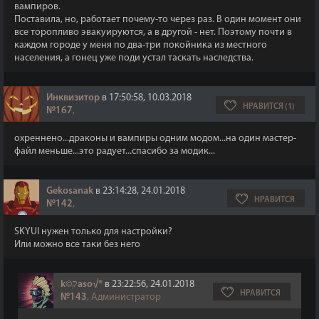
вампиров.
Поставила, но, работает почему-то через раз. В один момент они
все торопливо эвакуируются, а в другой - нет. Поэтому почти в
каждом городе у меня по два-три покойника из местного
населения, а гонец уже поди устал таскать наследства.
Инквизитор
в 17:50:58, 10.03.2018
НРАВИТСЯ (1)
№167
,
охреннено...драконы и вампиры одним модом...на один мастер-
файл меньше...это радует...спасибо за модик...
Gekosanak
в 23:14:28, 24.01.2018
НРАВИТСЯ
№142
,
SKYUI нужен только для настройки?
Или можно все таки без него
k©קaso√®
в 23:22:56, 24.01.2018
НРАВИТСЯ
№143
, Администратор