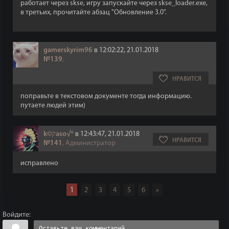
работает через skse, игру запускайте через skse_loader.exe,
в третьих, прочитайте абзац "Обновление 3.0".
gamerskyrim96
в 12:02:22, 21.01.2018
№139
,
НРАВИТСЯ
поправьте в текстовом документе тогда информацию.
путаете людей этим)
k©קaso√®
в 12:43:47, 21.01.2018
НРАВИТСЯ
№141
, Администратор
исправлено
1
2
3
4
5
6
»
Войдите: