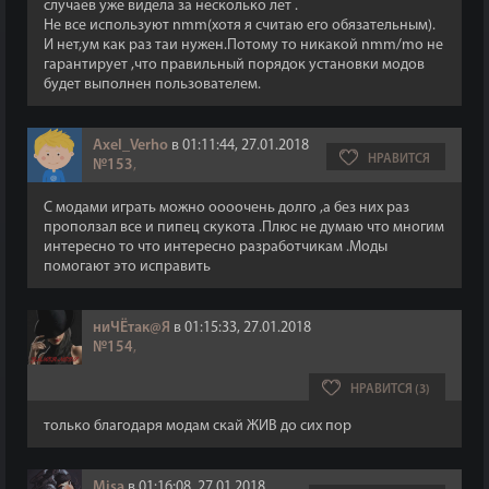
случаев уже видела за несколько лет .
Не все используют nmm(хотя я считаю его обязательным).
И нет,ум как раз таи нужен.Потому то никакой nmm/mo не
гарантирует ,что правильный порядок установки модов
будет выполнен пользователем.
Axel_Verho
в 01:11:44, 27.01.2018
НРАВИТСЯ
№153
,
С модами играть можно оооочень долго ,а без них раз
проползал все и пипец скукота .Плюс не думаю что многим
интересно то что интересно разработчикам .Моды
помогают это исправить
ниЧЁтак@Я
в 01:15:33, 27.01.2018
№154
,
НРАВИТСЯ (3)
только благодаря модам скай ЖИВ до сих пор
Misa
в 01:16:08, 27.01.2018