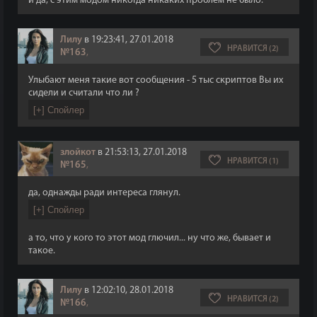
и да, с этим модом никогда никаких проблем не было.
Лилу
в 19:23:41, 27.01.2018
НРАВИТСЯ (2)
№163
,
Улыбают меня такие вот сообщения - 5 тыс скриптов Вы их
сидели и считали что ли ?
злойкот
в 21:53:13, 27.01.2018
НРАВИТСЯ (1)
№165
,
да, однажды ради интереса глянул.
а то, что у кого то этот мод глючил... ну что же, бывает и
такое.
Лилу
в 12:02:10, 28.01.2018
НРАВИТСЯ (2)
№166
,