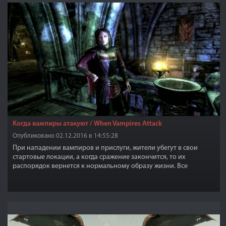
Когда вампиры атакуют / When Vampires Attack
Опубликовано 02.12.2016 в 14:55:28
При нападении вампиров и прислуги, жители убегут в свои
стартовые локации, а когда сражение закончится, то их
распорядок вернется к нормальному образу жизни. Все
животные не будут прятаться. Работает как для оригинальных,
так и с модами добавляющими NPC, но числом не более 150 в
том месте, куда напали вампиры.