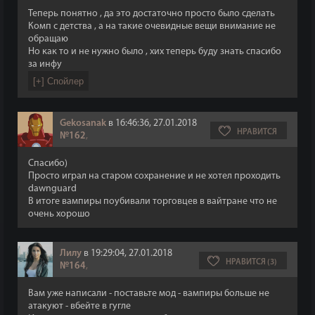
Теперь понятно , да это достаточно просто было сделать
Комп с детства , а на такие очевидные вещи внимание не
обращаю
Но как то и не нужно было , хих теперь буду знать спасибо
за инфу
Gekosanak
в 16:46:36, 27.01.2018
НРАВИТСЯ
№162
,
Спасибо)
Просто играл на старом сохранение и не хотел проходить
dawnguard
В итоге вампиры поубивали торговцев в вайтране что не
очень хорошо
Лилу
в 19:29:04, 27.01.2018
НРАВИТСЯ (3)
№164
,
Вам уже написали - поставьте мод - вампиры больше не
атакуют - вбейте в гугле