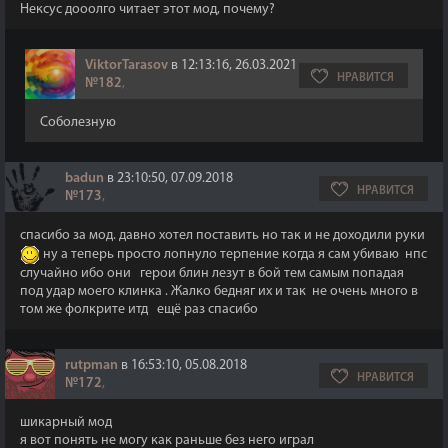
Нексус дооолго читает этот мод, почему?
ViktorTarasov
в 12:13:16, 26.03.2021
НРАВИТСЯ
№182
,
Соболезную
badun
в 23:10:50, 07.09.2018
НРАВИТСЯ
№173
,
спасибо за мод. давно хотел поставить но так и не доходили руки
ну а теперь просто лопнуло терпение когда я сам убиваю нпс
случайно ибо они герои блин лезут в бой тем самым попадая
под удар моего клинка . Жалко бедняг их и так не очень много в
том же фолкрите итд ещё раз спасибо
rutpman
в 16:53:10, 05.08.2018
НРАВИТСЯ
№172
,
шикарный мод
я вот понять не могу как раньше без него играл