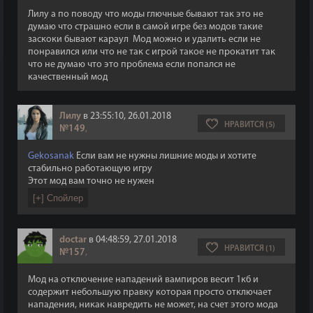
Лилу а по поводу что моды глючные бывают так это не
думаю что страшно если в самой игре без модов такие
заскоки бывают караул
Мод можно и удалить если не
понравился или что не так с игрой такое не прокатит так
что не думаю что это проблема если попался не
качественный мод
Лилу
в 23:55:10, 26.01.2018
НРАВИТСЯ (5)
№149
,
Gekosanak
Если вам не нужны лишние моды и хотите
стабильно работающую игру
Этот мод вам точно не нужен
doctar
в 04:48:59, 27.01.2018
НРАВИТСЯ (1)
№157
,
Мод на отключение нападений вампиров весит 1кб и
содержит небольшую правку которая просто отключает
нападения, никак навредить не может, на счет этого мода