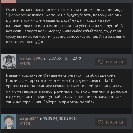
Особенно заставила посмеяться вот эта строчка описания мода,
" Фермерские животные тоже не будут убегать, потому что они
глупые, в том числе и ваша лошадь" ну да,))) когда на тебя
нападает дракон или вампир, то, зачем убегать, ты же глупый. А
вот если нападет волк, медведь или саблезубый тигр, то, у тебя
сразу включается мозг и чувство самосохранения. И ты бежишь от
них сломя голову.))))
walker_3000
в 12:07:05, 16.11.2019
НРАВИТСЯ
№175
,
Бывший компаньон Фендал не спрятался, погиб от дракона.
Против вампиров этот мод может быть даже вреден. На 10
уровне мастера-вампира можно только толпой завалить, иначе
он может вырезать всех стражников. Только огненным атронахом
и луком, стоя на недоступной возвышенности его завалил, все
уличные стражники Вайтрана при этом погибли.
sergroj341
в 19:39:24, 30.09.2018
НРАВИТСЯ
№174
,