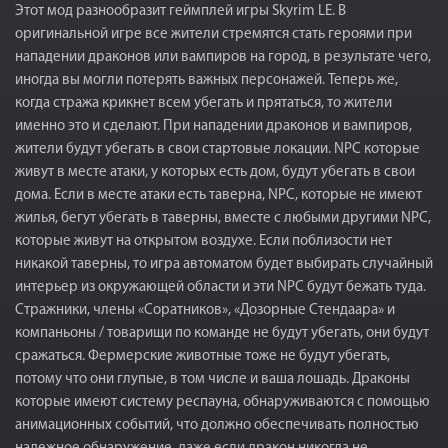
Этот мод разнообразит геймплей игры Skyrim LE. В
оригинальной игре все жители стремятся стать героями при
нападении драконов или вампиров на город, в результате чего,
иногда вы могли потерять важных персонажей. Теперь же,
когда стража крикнет всем убегать и прятаться, то жители
именно это и сделают. При нападении драконов и вампиров,
жители будут убегать в свои стартовые локации. NPC которые
живут в месте атаки, у которых есть дом, будут убегать в свои
дома. Если в месте атаки есть таверна, NPC, которые не имеют
жилья, бегут убегать в таверны, вместе с любыми другими NPC,
которые живут на открытом воздухе. Если поблизости нет
никакой таверны, то игра автоматом будет выбирать случайный
интерьер из окружающей области и эти NPC будут бежать туда.
Стражники, члены «Соратников», «Дозорные Стендаара» и
компаньоны / товарищи по команде не будут убегать, они будут
сражаться. Фермерские животные тоже не будут убегать,
потому что они глупые, в том числе и ваша лошадь. Драконы
которые имеют систему респауна, обнаруживаются с помощью
анимационных событий, что должно обеспечивать полностью