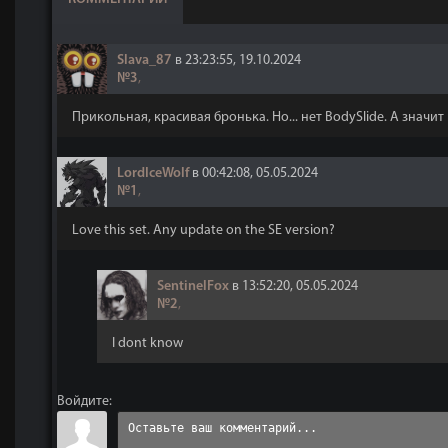
Slava_87
в 23:23:55, 19.10.2024
№3
,
Прикольная, красивая бронька. Но... нет BodySlide. А значи
LordIceWolf
в 00:42:08, 05.05.2024
№1
,
Love this set. Any update on the SE version?
SentinelFox
в 13:52:20, 05.05.2024
№2
,
I dont know
Войдите: