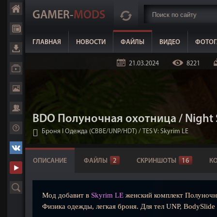
GAMER-
MODS
ГЛАВНАЯ
НОВОСТИ
ФАЙЛЫ
ВИДЕО
ФОТОГ
21.03.2024
8221
BDO Полуночная охотница / Night S
Броня I Одежда (CBBE/UNP/HDT)
/
TES V: Skyrim LE
ОПИСАНИЕ
ФАЙЛЫ
2
СКРИНШОТЫ
16
К
Мод добавит в
Skyrim LE
женский комплект Полуночно
Физика одежды, легкая броня. Для тел UNP, BodySlide 