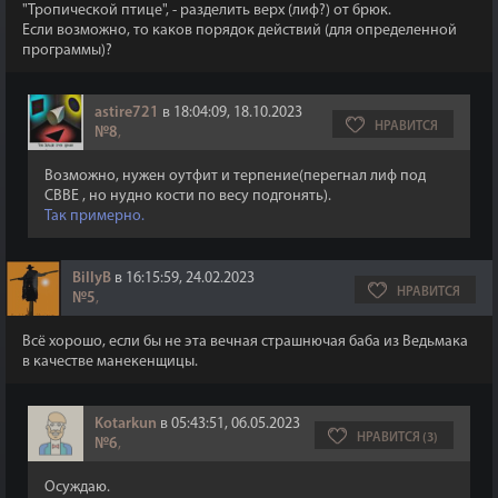
"Тропической птице", - разделить верх (лиф?) от брюк.
Если возможно, то каков порядок действий (для определенной
программы)?
astire721
в 18:04:09, 18.10.2023
НРАВИТСЯ
№8
,
Возможно, нужен оутфит и терпение(перегнал лиф под
CBBE , но нудно кости по весу подгонять).
Так примерно.
BillyB
в 16:15:59, 24.02.2023
НРАВИТСЯ
№5
,
Всё хорошо, если бы не эта вечная страшнючая баба из Ведьмака
в качестве манекенщицы.
Kotarkun
в 05:43:51, 06.05.2023
НРАВИТСЯ (3)
№6
,
Осуждаю.