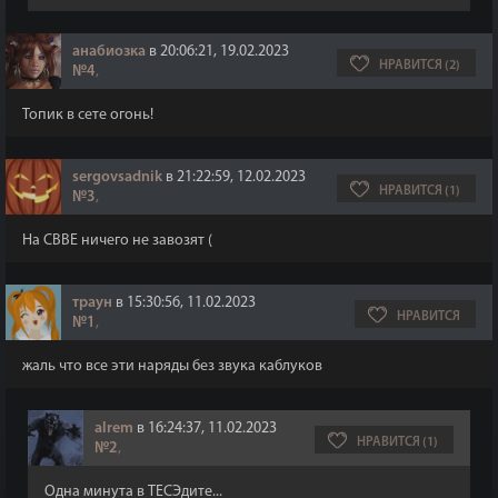
анабиозка
в 20:06:21, 19.02.2023
НРАВИТСЯ (2)
№4
,
Топик в сете огонь!
sergovsadnik
в 21:22:59, 12.02.2023
НРАВИТСЯ (1)
№3
,
На СВВЕ ничего не завозят (
траун
в 15:30:56, 11.02.2023
НРАВИТСЯ
№1
,
жаль что все эти наряды без звука каблуков
alrem
в 16:24:37, 11.02.2023
НРАВИТСЯ (1)
№2
,
Одна минута в ТЕСЭдите...