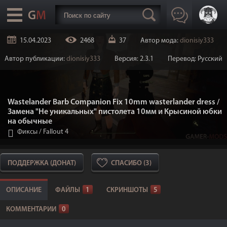
15.04.2023
2468
37
Автор мода:
dionisiy333
Автор публикации:
dionisiy333
Версия: 2.3.1
Перевод: Русский
Wastelander Barb Companion Fix 10mm wasterlander dress /
Замена "Не уникальных" пистолета 10мм и Крысиной юбки
на обычные
Фиксы
/
Fallout 4
ПОДДЕРЖКА (ДОНАТ)
СПАСИБО (3)
ОПИСАНИЕ
ФАЙЛЫ
1
СКРИНШОТЫ
5
КОММЕНТАРИИ
0