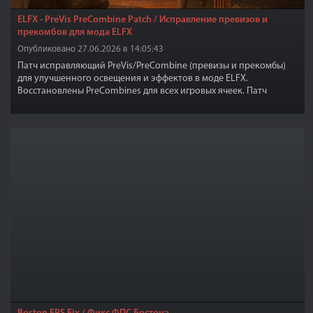
ELFX - PreVis PreCombine Patch / Исправление превизов и
прекомбов для мода ELFX
Опубликовано 27.06.2026 в 14:05:43
Патч исправляющий PreVis/PreCombine (превизы и прекомбы)
для улучшенного освещения и эффектов в моде ELFX.
Восстановлены PreCombines для всех игровых ячеек. Патч
должен исправить большинство обнаруженных ошибок
оригинального мода ELFX. Так же включает исправления из
мода "Previsibines Repair Pack Stable Branch - PRP" (Работает как с
PRP, так и без него!).