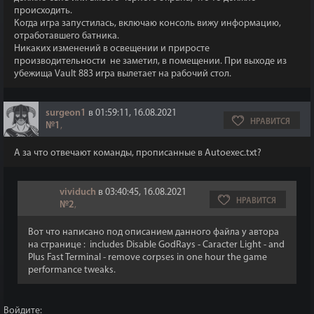
происходить.
Когда игра запустилась, включаю консоль вижу информацию,
отработавшего батника.
Никаких изменений в освещении и приросте
производительности не заметил, в помещении. При выходе из
убежища Vault 883 игра вылетает на рабочий стол.
surgeon1
в 01:59:11, 16.08.2021
НРАВИТСЯ
№1
,
А за что отвечают команды, прописанные в Autoexec.txt?
vividuch
в 03:40:45, 16.08.2021
НРАВИТСЯ
№2
,
Вот что написано под описанием данного файла у автора
на странице : includes Disable GodRays - Caracter Light - and
Plus Fast Terminal - remove corpses in one hour the game
performance tweaks.
Войдите: