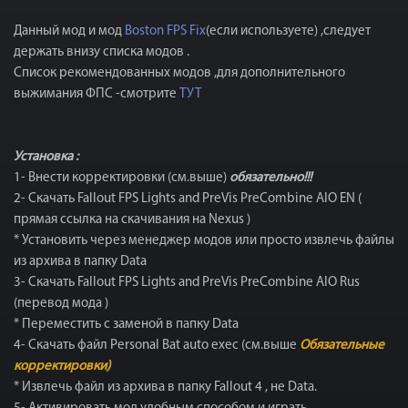
Данный мод и мод
Boston FPS Fix
(если используете) ,следует
держать внизу списка модов .
Список рекомендованных модов ,для дополнительного
выжимания ФПС -смотрите
ТУТ
Установка :
1- Внести корректировки (см.выше)
обязательно!!!
2- Скачать Fallout FPS Lights and PreVis PreCombine AIO EN (
прямая ссылка на скачивания на Nexus )
* Установить через менеджер модов или просто извлечь файлы
из архива в папку Data
3- Скачать Fallout FPS Lights and PreVis PreCombine AIO Rus
(перевод мода )
* Переместить с заменой в папку Data
4- Скачать файл Personal Bat auto exec (см.выше
Обязательные
корректировки)
* Извлечь файл из архива в папку Fallout 4 , не Data.