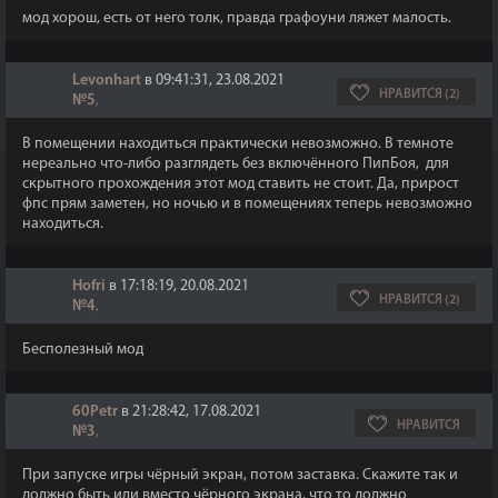
мод хорош, есть от него толк, правда графоуни ляжет малость.
Levonhart
в 09:41:31, 23.08.2021
НРАВИТСЯ (2)
№5
,
В помещении находиться практически невозможно. В темноте
нереально что-либо разглядеть без включённого ПипБоя, для
скрытного прохождения этот мод ставить не стоит. Да, прирост
фпс прям заметен, но ночью и в помещениях теперь невозможно
находиться.
Hofri
в 17:18:19, 20.08.2021
НРАВИТСЯ (2)
№4
,
Бесполезный мод
60Petr
в 21:28:42, 17.08.2021
НРАВИТСЯ
№3
,
При запуске игры чёрный экран, потом заставка. Скажите так и
должно быть или вместо чёрного экрана, что то должно