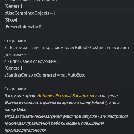
[General]
bUseCombinedObjects = 1
[Show]
iPresentInterval = 0
Сохраняем.
3 - В этой же папке открываем файл Fallout4Custom.ini (если нет
,то создаем )
4 - Вписываем следующие :
[General]
sStartingConsoleCommand = bat AutoExec
Сохраняем.
Загрузите архив
AutoexecPersonal Bat auto exec
в разделе
Файлы и извлеките файлы из архива в папку Fallout4, а не в
папку Data.
Игра автоматически загрузит файл при запуске - эти настройки
нужны для правильной работы моды и повышения
производительности.