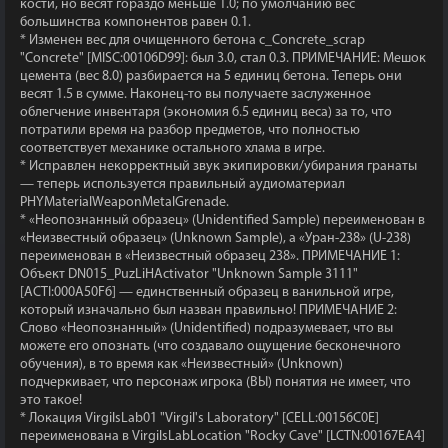
кости, но весят гораздо меньше 1.0; по умолчанию вес
большинства компонентов равен 0.1.
* Изменен вес для очищенного бетона c_Concrete_scrap
"Concrete" [MISC:00106D99]: был 3.0, стал 0.3. ПРИМЕЧАНИЕ: Мешок
цемента (вес 8.0) разбирается на 5 единиц бетона. Теперь они
весят 1.5 в сумме. Наконец-то вы получаете заслуженное
облегчение инвентаря (экономия 6.5 единиц веса) за то, что
потратили время на разбор предметов, что полностью
соответствует механике остального хлама в игре.
* Исправлен некорректный звук экипировки/убирания гранаты
— теперь используется правильный аудиоматериал
PHYMaterialWeaponMetalGrenade.
* «Неопознанный образец» (Unidentified Sample) переименован в
«Неизвестный образец» (Unknown Sample), а «Уран-238» (U-238)
переименован в «Неизвестный образец 238». ПРИМЕЧАНИЕ 1:
Объект DN015_PuzLiHActivator "Unknown Sample 3111"
[ACTI:000A50F6] — единственный образец в ванильной игре,
который изначально был назван правильно! ПРИМЕЧАНИЕ 2:
Слово «Неопознанный» (Unidentified) подразумевает, что вы
можете его опознать (что создавало ощущение бесконечного
обучения), в то время как «Неизвестный» (Unknown)
подчеркивает, что персонаж игрока (ВЫ) понятия не имеет, что
это такое!
* Локация VirgilsLab01 "Virgil's Laboratory" [CELL:00156C0E]
переименована в VirgilsLabLocation "Rocky Cave" [LCTN:00167EA4]