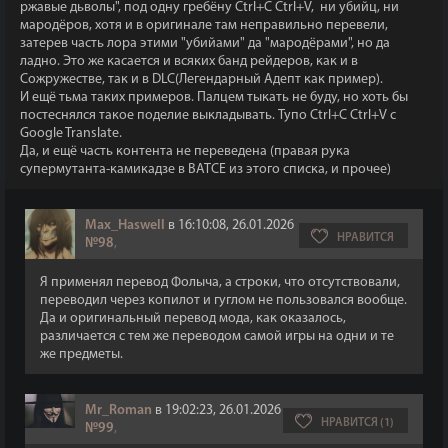
ржавые дьволы", под одну гребёну Ctrl+C Ctrl+V, ни убийц, ни
мародёров, хотя и в оригинале там неправильно перевели,
затерев часть лора этими "убийами" да "мародёрами", но да
ладно. Это же касается и всяких банд рейдеров, как и в
Сожружестве, так и в DLC(Легендарный Адепт как пример).
И ещё тьма таких примеров. Палцем тыкать не буду, но хоть бы
постеснялся такое поделие выкладывать. Тупо Ctrl+C Ctrl+V с
Google Translate.
Да, и ещё часть контента не переведена (правая рука
супермутанта-камикадзе в ВАТСЕ из этого списка, и прочее)
Max_Haswell
в 16:10:08, 26.01.2026
НРАВИТСЯ
№98
,
Я применял перевод Фолыча, а строки, что отсутствовали,
переводил через копилот и гуглом не пользовался вообще.
Да и оригинальный перевод мода, как оказалось,
различается с тем же переводом самой игры на одни и те
же предметы.
Mr_Roman
в 19:02:23, 26.01.2026
НРАВИТСЯ (1)
№99
,