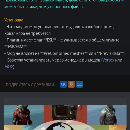
Примечание: Этот файл актуален, даже если его номер версии
может быть ниже, чем у основного файла.
Установка
- Этот мод можно устанавливать и удалять в любое время,
новая игра не требуется.
- Плагин имеет флаг **ESL**, не учитывается в общем лимите
**ESP/ESM**.
- Мод не влияет на **PreCombined meshes** или **PreVis data**.
- Советую устанавливать через менеджеры модов (
Vortex
или
MO2
).
ПОДЕЛИТЕСЬ С ДРУЗЬЯМИ