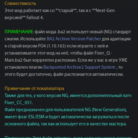
Совместимость
Этот мод работает как со **старой**, так и с **Next-Gen
версией** Fallout 4.
ПРИМЕЧАНИЕ
: файл мода .ba2 использует новый (NG) стандарт
сжатия. Используйте
BA2 Archive Version Patcher
для адаптации
к старой версии FO4 (1.10.163) если играете с ней и
устанавливаете этот мод на неё, чтобы файл Fixer_Q -
Main.ba2 был корректно распознан. Если же у вас в игре УЖЕ
установлен плагин
Backported Archive2 Support System
, то
этого будет достаточно, файл распознается автоматически.
Примечание от локализатора
Также для тех, у кого версия NG, имеется дополнительный патч
Fixer_CC_051.
Файл предназначен для пользователей NG (New Generation),
имеет флаг ESL/ESM и будет автоматически загружаться после
основного файла, так как использует его в качестве мастера.