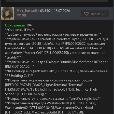
Max_Haswell
в 03:14:24, 18.07.2026
НРАВИТСЯ
№109
,
Обновление:
104
**Очищены ITMs.**
**Добавлен нулевой вес некоторым квестовым предметам.**
**Удалены изменения ссылок на ZMarkersLayer [LAYR:001C26C3] и
вместо этого для ZCellEnableMarker [REFR:001C26C2] (размещает
EnableMarker [STAT:000E4610] в GRUP Cell Persistent Children of
aaaMarkers "Marker Cell" [CELL:00058955]) установлено значение
"Enable".**
**Удалены изменения для DialogueDrumlinDinerSetStage10Trigger
[REFR:00106A0C].**
**REHoldingCell "Quick Test Cell" [CELL:0002F295] переименована в
"RE Holding Cell".**
**Исправлена отсутствующая ссылка на прожектор для
[REFR:0019A7AE] (DN028_LightsTerminal "Terminal"
[TERM:0019A7A7] в DBTechHighSchool01 "D.B. Technical High
School" [CELL:0003AC6D]).**
**Исправлены отсутствующие ссылки на TurretWiringScript.**
**Исправлены наряды для Wastelander01 [OTFT:00021842],
Wastelander02 [OTFT:0002184D], Wastelander02withHood
[OTFT:0002186E], MacCreadyOutfit [OTFT:00171858],