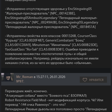
пещерных сверчков
- Исправлено отсутствующее здоровье у EncStingwing05
"Жалокрыл-преследователь" [NPC_:001423BE],
EncStingwing05AmbushLegendary "Легендарный жалокрыл-
преследователь" [NPC_:00249A0B], EncStingwing05Legendary
"Легендарный жалокрыл-преследователь" [NPC_:0018451A]
- Исправлены свойства всех классов: 0001326B, CourserClass
"Курьер" [CLAS:0020F487], GenericCombatant "Боец"
[CLAS:001CD0A9], Minuteman "Минитмены" [CLAS:000B23DE],
YaoGuaiClass "Яо-Гай" [CLAS:000B3D81]. Ошибки приводили к
появлению множества «поглотителей пуль» и общей
разбалансировке. Например, рейдеры изначально не имели
никаких статов, из-за чего их здоровье было «обычным».
Mr_Roman
в 15:27:11, 26.01.2026
НРАВИТСЯ
№97
,
Переводчик жжёт, конечно.
"Атакующая собака" вместо "Боевого пса". ВЗОРЖАЛ)
Robot Resistance Field Mod - нет модификаций корпуса. Чё? Или
перевод "-144 очка Равеноус" - это что?
Легендарные Ржавые дьволы все поголовно просто "Легендарные