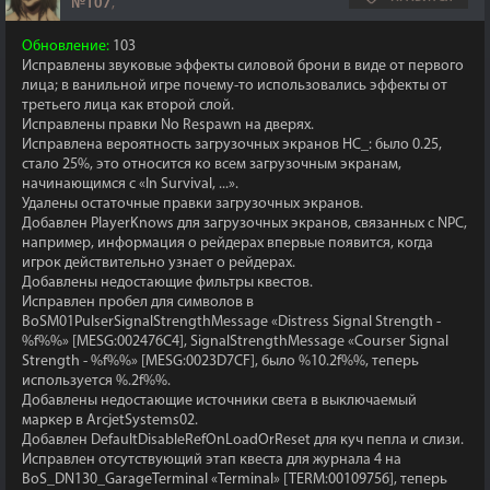
№107
,
Обновление:
103
Исправлены звуковые эффекты силовой брони в виде от первого
лица; в ванильной игре почему-то использовались эффекты от
третьего лица как второй слой.
Исправлены правки No Respawn на дверях.
Исправлена вероятность загрузочных экранов HC_: было 0.25,
стало 25%, это относится ко всем загрузочным экранам,
начинающимся с «In Survival, ...».
Удалены остаточные правки загрузочных экранов.
Добавлен PlayerKnows для загрузочных экранов, связанных с NPC,
например, информация о рейдерах впервые появится, когда
игрок действительно узнает о рейдерах.
Добавлены недостающие фильтры квестов.
Исправлен пробел для символов в
BoSM01PulserSignalStrengthMessage «Distress Signal Strength -
%f%%» [MESG:002476C4], SignalStrengthMessage «Courser Signal
Strength - %f%%» [MESG:0023D7CF], было %10.2f%%, теперь
используется %.2f%%.
Добавлены недостающие источники света в выключаемый
маркер в ArcjetSystems02.
Добавлен DefaultDisableRefOnLoadOrReset для куч пепла и слизи.
Исправлен отсутствующий этап квеста для журнала 4 на
BoS_DN130_GarageTerminal «Terminal» [TERM:00109756], теперь