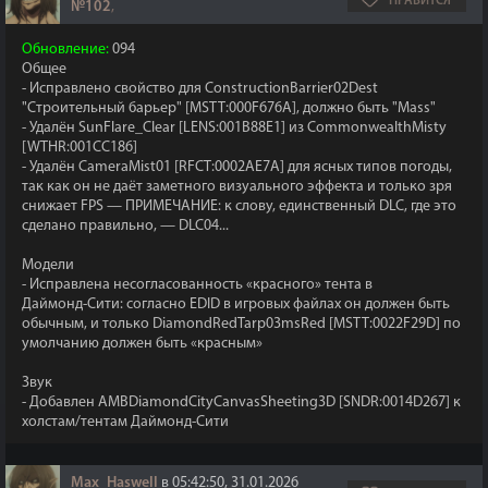
НРАВИТСЯ
№102
,
Обновление:
094
Общее
- Исправлено свойство для ConstructionBarrier02Dest
"Строительный барьер" [MSTT:000F676A], должно быть "Mass"
- Удалён SunFlare_Clear [LENS:001B88E1] из CommonwealthMisty
[WTHR:001CC186]
- Удалён CameraMist01 [RFCT:0002AE7A] для ясных типов погоды,
так как он не даёт заметного визуального эффекта и только зря
снижает FPS — ПРИМЕЧАНИЕ: к слову, единственный DLC, где это
сделано правильно, — DLC04...
Модели
- Исправлена несогласованность «красного» тента в
Даймонд‑Сити: согласно EDID в игровых файлах он должен быть
обычным, и только DiamondRedTarp03msRed [MSTT:0022F29D] по
умолчанию должен быть «красным»
Звук
- Добавлен AMBDiamondCityCanvasSheeting3D [SNDR:0014D267] к
холстам/тентам Даймонд‑Сити
Max_Haswell
в 05:42:50, 31.01.2026