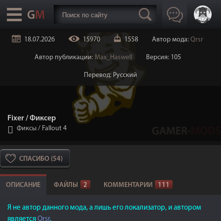
18.07.2026
15970
1558
Автор мода:
Qrsr
Автор публикации:
Max_Haswell
Версия: 105
Перевод: Русский
Fixer / Фиксер
Фиксы
/
Fallout 4
СПАСИБО (54)
ОПИСАНИЕ
ФАЙЛЫ
2
КОММЕНТАРИИ
111
Я не автор данного мода, а лишь его локализатор, и автором
является
Qrsr
.