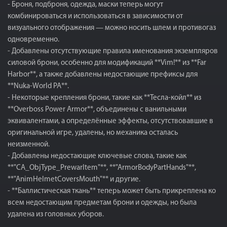
- Броня, подброня, одежда, маски теперь могут
комбинироваться и использоваться в зависимости от
визуального отображения — можно носить шлем и противогаз
одновременно.
- Добавлены отсутствующие правила именования экземпляров
силовой брони, особенно для модификаций **Vim!** из **Far
Harbor**, а также добавлены недостающие префиксы для
**Nuka-World PA**.
- Некоторые крепления брони, такие как **Тесла-койл** из
**Overboss Power Armor**, объединены с ванильными
эквивалентами, а определённые эффекты, отсутствовавшие в
оригинальной игре, удалены, но механика осталась
неизменной.
- Добавлены недостающие ключевые слова, такие как
**"CA_ObjType_PrewarItem"**, **"ArmorBodyPartHands"**,
**"AnimHelmetCoversMouth"** и другие.
- **Баллистическая ткань** теперь может быть прикреплена ко
всем недостающим предметам брони и одежды, но была
удалена из головных уборов.