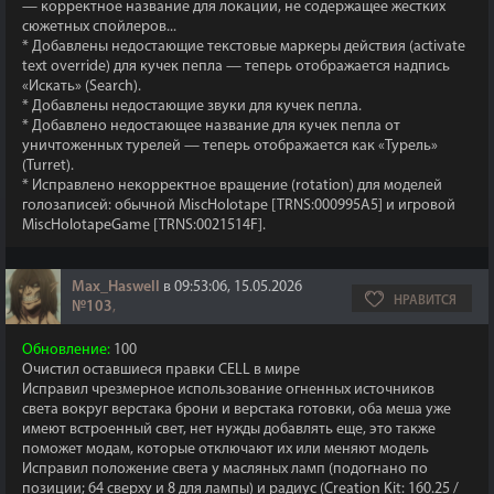
— корректное название для локации, не содержащее жестких
сюжетных спойлеров...
* Добавлены недостающие текстовые маркеры действия (activate
text override) для кучек пепла — теперь отображается надпись
«Искать» (Search).
* Добавлены недостающие звуки для кучек пепла.
* Добавлено недостающее название для кучек пепла от
уничтоженных турелей — теперь отображается как «Турель»
(Turret).
* Исправлено некорректное вращение (rotation) для моделей
голозаписей: обычной MiscHolotape [TRNS:000995A5] и игровой
MiscHolotapeGame [TRNS:0021514F].
Max_Haswell
в 09:53:06, 15.05.2026
НРАВИТСЯ
№103
,
Обновление:
100
Очистил оставшиеся правки CELL в мире
Исправил чрезмерное использование огненных источников
света вокруг верстака брони и верстака готовки, оба меша уже
имеют встроенный свет, нет нужды добавлять еще, это также
поможет модам, которые отключают их или меняют модель
Исправил положение света у масляных ламп (подогнано по
позиции; 64 сверху и 8 для лампы) и радиус (Creation Kit: 160.25 /