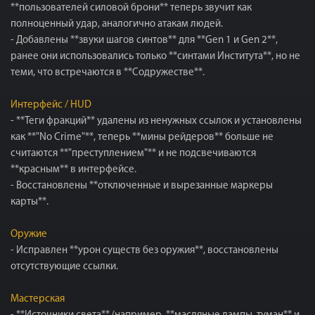
**пользователей силовой брони** теперь звучит как
полноценный удар, аналогично атакам людей.
- Добавлены **звуки шагов синтов** для **Gen 1 и Gen 2**,
ранее они использовались только **синтами Института**, но не
теми, что встречаются в **Содружестве**.
Интерфейс / HUD
- **Теги фракций** удалены из ненужных ссылок и установлены
как **"No Crime"**, теперь **мины рейдеров** больше не
считаются **"преступлением"** и не подсвечиваются
**красным** в интерфейсе.
- Восстановлены **отключенные и вырезанные маркеры
карты**.
Оружие
- Исправлен **урон существ без оружия**, восстановлены
отсутствующие ссылки.
Мастерская