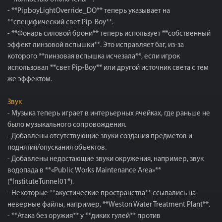
- **PipboyLightOverride_DO** теперь указывает на
**специфический свет Pip-Boy**.
- **Фонарь силовой брони** теперь использует **собственный
эффект линзовой вспышки**. Это исправляет баг, из-за
которого **линзовая вспышка исчезала**, если игрок
использовал **свет Pip-Boy** или другой источник света с тем
же эффектом.
Звук
- Музыка теперь играет в интерьерных ячейках, где раньше не
было музыкального сопровождения.
- Добавлены отсутствующие звуки создания предметов и
поднятия/опускания объектов.
- Добавлены недостающие звуки окружения, например, звук
водопада в **«Public Works Maintenance Area»**
(*InstituteTunnel01*).
- Некоторые **акустические пространства** ссылались на
неверные файлы, например, **Weston Water Treatment Plant**.
- **Атака без оружия** у **диких гулей** против