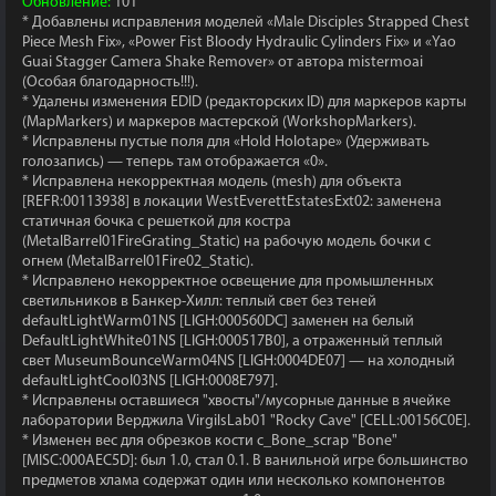
Обновление:
101
* Добавлены исправления моделей «Male Disciples Strapped Chest
Piece Mesh Fix», «Power Fist Bloody Hydraulic Cylinders Fix» и «Yao
Guai Stagger Camera Shake Remover» от автора mistermoai
(Особая благодарность!!!).
* Удалены изменения EDID (редакторских ID) для маркеров карты
(MapMarkers) и маркеров мастерской (WorkshopMarkers).
* Исправлены пустые поля для «Hold Holotape» (Удерживать
голозапись) — теперь там отображается «0».
* Исправлена некорректная модель (mesh) для объекта
[REFR:00113938] в локации WestEverettEstatesExt02: заменена
статичная бочка с решеткой для костра
(MetalBarrel01FireGrating_Static) на рабочую модель бочки с
огнем (MetalBarrel01Fire02_Static).
* Исправлено некорректное освещение для промышленных
светильников в Банкер-Хилл: теплый свет без теней
defaultLightWarm01NS [LIGH:000560DC] заменен на белый
DefaultLightWhite01NS [LIGH:000517B0], а отраженный теплый
свет MuseumBounceWarm04NS [LIGH:0004DE07] — на холодный
defaultLightCool03NS [LIGH:0008E797].
* Исправлены оставшиеся "хвосты"/мусорные данные в ячейке
лаборатории Верджила VirgilsLab01 "Rocky Cave" [CELL:00156C0E].
* Изменен вес для обрезков кости c_Bone_scrap "Bone"
[MISC:000AEC5D]: был 1.0, стал 0.1. В ванильной игре большинство
предметов хлама содержат один или несколько компонентов