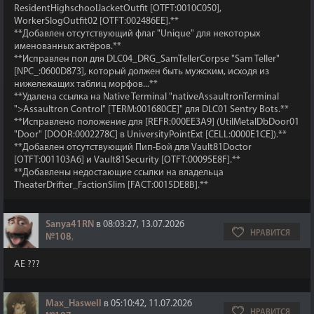
ResidentHighschoolJacketOutfit [OTFT:0010C050],
WorkerSlogOutfit02 [OTFT:002486EE].**
**Добавлен отсутствующий флаг "Unique" для некоторых
именованных актёров.**
**Исправлен пол для DLC04_DRG_SamTellerCorpse "Sam Teller"
[NPC_:0600D873], который должен быть мужским, исходя из
нижележащих таблиц морфов...**
**Удалена ссылка на Native Terminal "nativeAssaultronTerminal
">Assaultron Control" [TERM:001680CE]" для DLC01 Sentry Bots.**
**Исправлено положение для [REFR:000EE3A9] (UtilMetalDbDoor01
"Door" [DOOR:0002278C] в UniversityPointExt [CELL:0000E1CE]).**
**Добавлен отсутствующий Пип-Бой для Vault81Doctor
[OTFT:001103A6] и Vault81Security [OTFT:00095E8F].**
**Добавлены недостающие ссылки на владельца
TheaterDrifter_FactionSlim [FACT:0015DE8B].**
Sanya41RN
в 08:03:27, 13.07.2026
НРАВИТСЯ
№108
,
AE ???
Max_Haswell
в 05:10:42, 11.07.2026
НРАВИТСЯ