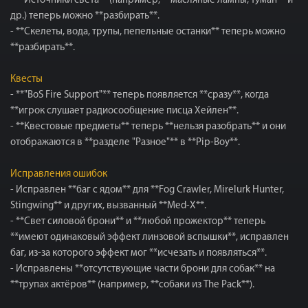
- **Источники света** (например, **масляные лампы, туман** и
др.) теперь можно **разбирать**.
- **Скелеты, вода, трупы, пепельные останки** теперь можно
**разбирать**.
Квесты
- **"BoS Fire Support"** теперь появляется **сразу**, когда
**игрок слушает радиосообщение писца Хейлен**.
- **Квестовые предметы** теперь **нельзя разобрать** и они
отображаются в **разделе "Разное"** в **Pip-Boy**.
Исправления ошибок
- Исправлен **баг с ядом** для **Fog Crawler, Mirelurk Hunter,
Stingwing** и других, вызванный **Med-X**.
- **Свет силовой брони** и **любой прожектор** теперь
**имеют одинаковый эффект линзовой вспышки**, исправлен
баг, из-за которого эффект мог **исчезать и появляться**.
- Исправлены **отсутствующие части брони для собак** на
**трупах актёров** (например, **собаки из The Pack**).