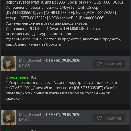
используется этап 10 для BoS303 «Spoils of War» [QUST:000FDC8C].
Исправлена неверная ссылка EMSystemLinkToSleep
[KYWD:00066510] для [ACHR:0017F2BE], было [ACHR:0017F2AE],
теперь [REFR:0017F2B4] NPCWeedInvB [FURN:000CA066].
Удалены ненужные правки для класса актёра.
Исправлена DLC04_LLD_Swarm [LVLI:060138C1], была
несовместима для муравьиного роя.
Удалены изменения квестовых предметов, квестовые предметы,
как обычно, нельзя выбросить.
Max_Haswell
в 03:57:50, 29.05.2026
НРАВИТСЯ
№105
,
Обновление:
102
* Исправлены оставшиеся "хвосты"/мусорные данные в квесте
ccOTMFO4001_Quest «Эхо прошлого» [QUST:FE0080E7] (Особая
благодарность пользователю LuxDragon за сообщение об
ошибке!).
Max_Haswell
в 03:57:01, 29.05.2026
НРАВИТСЯ
№104
,