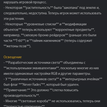
нарушать игровой процесс.
- Некоторая **растительность** была "закопана" под землю и,
следовательно, недоступна. Теперь игрок может использовать
эти растения.
- Некоторые **уровневые списки** и **модификации
объектов** теперь используют **корректные предметы**,
например, **силовую броню рейдеров** (раньше это были
части **T-60**) и **тайник наемников** (теперь содержит
**жетоны псов**).
Освещение
- **Разработческие источники света** объединены с
**используемыми эквивалентами**, поскольку многие из них
имели одинаковые настройки RGB и другие параметры.
- У **различных источников света** в **интерьерных ячейках**
был флаг **"Never Fades"**, который был удален.
**Примечание:** Это должно **слегка повысить
производительность**.
- Многие **световые короба** не использовались, теперь они
**полностью отключены**.