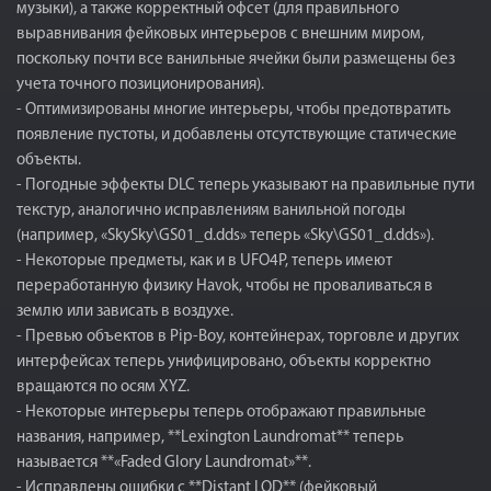
музыки), а также корректный офсет (для правильного
выравнивания фейковых интерьеров с внешним миром,
поскольку почти все ванильные ячейки были размещены без
учета точного позиционирования).
- Оптимизированы многие интерьеры, чтобы предотвратить
появление пустоты, и добавлены отсутствующие статические
объекты.
- Погодные эффекты DLC теперь указывают на правильные пути
текстур, аналогично исправлениям ванильной погоды
(например, «SkySky\GS01_d.dds» теперь «Sky\GS01_d.dds»).
- Некоторые предметы, как и в UFO4P, теперь имеют
переработанную физику Havok, чтобы не проваливаться в
землю или зависать в воздухе.
- Превью объектов в Pip-Boy, контейнерах, торговле и других
интерфейсах теперь унифицировано, объекты корректно
вращаются по осям XYZ.
- Некоторые интерьеры теперь отображают правильные
названия, например, **Lexington Laundromat** теперь
называется **«Faded Glory Laundromat»**.
- Исправлены ошибки с **Distant LOD** (фейковый