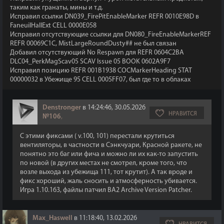
таким как гранаты, мины и т.д.
Исправил ссылки DN039_FirePitEnableMarker REFR 0010E98D в
FaneuilHallExt CELL 0000E058
Исправил отсутствующие ссылки для DN080_FireEnableMarkerREF
REFR 00069C1C, MistLargeRoundDusty## не был связан
Добавил отсутствующий No Respawn для REFR 0604C2BA
DLC04_PerkMagScav05 SCAV Issue 05 BOOK 0602A9F7
Исправил позицию REFR 001B1938 COCMarkerHeading STAT
00000032 в Убежище 95 CELL 0005FF07, был где то в облаках
Denstronger
в 14:24:46, 30.05.2026
НРАВИТСЯ
№106
,
С этими фиксами ( v.100, 101) перестали крутиться
вентиляторы, в частности в Сэнкчуари, Красной ракете, не
понятно это баг или фича и можно ли их как-то запустить
по новой (в других местах не смотрел, кроме того, что
возле выхода из убежища 111, тот крутит). А так вроде и
фикс хороший, жаль сносить и атмосферность убивается.
Игра 1.10.163, файлы патчил BA2 Archive Version Patcher.
Max_Haswell
в 11:18:40, 13.02.2026