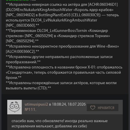
**Исправлена неверная ссылка на актёра для [ACHR:060346D1]
(DLC04EncNukalurkKingAmbushWater «Король ядер-крабов»
[NPC_:060346D2] в BottlingPlantExt03 [CELL:060030C9]) — теперь
используется DLC04_LvlNukalurkKingAmbushWater
[NPC_:0603D660].**
**Переименован DLC04_LvlGunnerBossTornin «Командир
стрелков» [NPC_:06050294] в «Командир стрелков Торнин»
[NPC_:06050294].**
**Исправлено некорректное преобразование для Wine «Вино»
[ALCH:000366C2].**
**Исправлены другие неправильно расположенные записи
преобразований.**
**Исправлена оплошность в названии брони X-01: отображалось
«Стандартная», теперь отображается правильная часть силовой
брони.**
**Исправлены повреждённые записи актёров, которые могли
вызывать вылеты (CTD).**
utimusipusi2
в 18:08:24, 18.07.2026
НРАВИТСЯ
№111
,
спасибо вам, что обновляете! иногда реально важные
исправления мелькают, добавляю их себе)