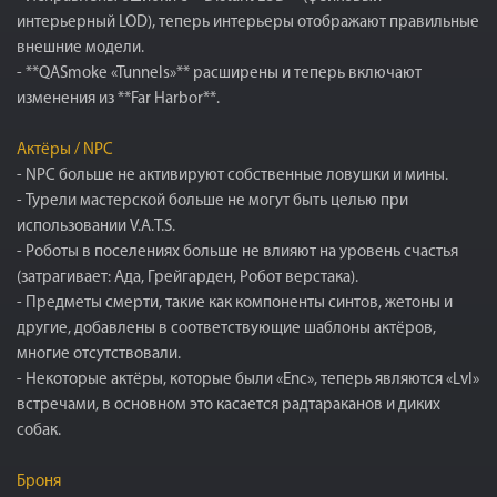
интерьерный LOD), теперь интерьеры отображают правильные
внешние модели.
- **QASmoke «Tunnels»** расширены и теперь включают
изменения из **Far Harbor**.
Актёры / NPC
- NPC больше не активируют собственные ловушки и мины.
- Турели мастерской больше не могут быть целью при
использовании V.A.T.S.
- Роботы в поселениях больше не влияют на уровень счастья
(затрагивает: Ада, Грейгарден, Робот верстака).
- Предметы смерти, такие как компоненты синтов, жетоны и
другие, добавлены в соответствующие шаблоны актёров,
многие отсутствовали.
- Некоторые актёры, которые были «Enc», теперь являются «Lvl»
встречами, в основном это касается радтараканов и диких
собак.
Броня