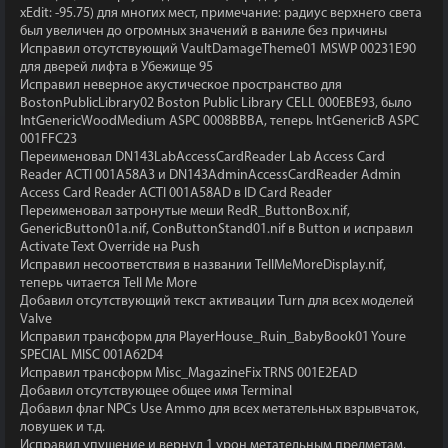
xEdit: -95.75) для многих мест, примечание: радиус верхнего света
был увеличен до огромных значений в ваниле без причины
Исправил отсутствующий VaultDamageTheme01 MSWP 00231E90
для дверей лифта в Убежище 95
Исправил неверное акустическое пространство для
BostonPublicLibrary02 Boston Public Library CELL 000EBE93, было
IntGenericWoodMedium ASPC 0008BBBA, теперь IntGenericB ASPC
001FFC23
Переименовал DN143LabAccessCardReader Lab Access Card
Reader ACTI 001A58A3 и DN143AdminAccessCardReader Admin
Access Card Reader ACTI 001A58AD в ID Card Reader
Переименовал затронутые меши RedR_ButtonBox.nif,
GenericButton01a.nif, ConButtonStand01.nif в Button и исправил
Activate Text Override на Push
Исправил несоответствия в названии TellMeMoreDisplay.nif,
теперь читается Tell Me More
Добавил отсутствующий текст активации Turn для всех моделей
Valve
Исправил трансформ для PlayerHouse_Ruin_BabyBook01 Youre
SPECIAL MISC 001A62D4
Исправил трансформ Misc_MagazineFix TRNS 001E2EAD
Добавил отсутствующее общее имя Terminal
Добавил флаг NPCs Use Ammo для всех метательных взрывчаток,
ловушек и т.д.
Исправил упущение и вернул 1 урон метательным предметам,