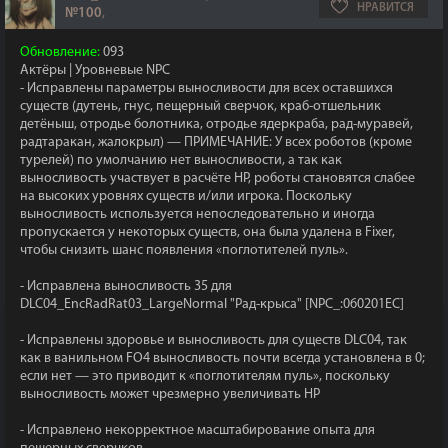
НРАВИТСЯ
№100
,
Обновление:
093
Актёры | Уровневые NPC
- Исправлены параметры выносливости для всех оставшихся
существ (дутень, гнус, пещерный сверчок, краб-отшельник
детёныш, отродье болотника, отродье ядеркраба, рад-муравей,
радтаракан, жалокрыл) — ПРИМЕЧАНИЕ: У всех роботов (кроме
турелей) по умолчанию нет выносливости, а так как
выносливость участвует в расчёте HP, роботы становятся слабее
на высоких уровнях существ и/или игрока. Поскольку
выносливость используется непоследовательно и иногда
пропускается у некоторых существ, она была удалена в Fixer,
чтобы снизить шанс появления «поглотителей пуль».
- Исправлена выносливость 35 для
DLC04_EncRadRat03_LargeNormal "Рад-крыса" [NPC_:060201EC]
- Исправлены здоровье и выносливость для существ DLC04, так
как в ванильном FO4 выносливость почти всегда установлена в 0;
если нет — это приводит к «поглотителям пуль», поскольку
выносливость может чрезмерно увеличивать HP
- Исправлено некорректное масштабирование опыта для