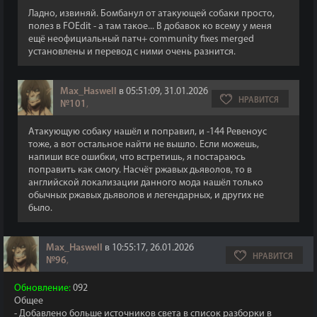
Ладно, извиняй. Бомбанул от атакующей собаки просто,
полез в FOEdit - а там такое... В добавок ко всему у меня
ещё неофициальный патч+ community fixes merged
установлены и перевод с ними очень разнится.
Max_Haswell
в 05:51:09, 31.01.2026
НРАВИТСЯ
№101
,
Атакующую собаку нашёл и поправил, и -144 Ревеноус
тоже, а вот остальное найти не вышло. Если можешь,
напиши все ошибки, что встретишь, я постараюсь
поправить как смогу. Насчёт ржавых дьяволов, то в
английской локализации данного мода нашёл только
обычных ржавых дьяволов и легендарных, и других не
было.
Max_Haswell
в 10:55:17, 26.01.2026
НРАВИТСЯ
№96
,
Обновление:
092
Общее
- Добавлено больше источников света в список разборки в