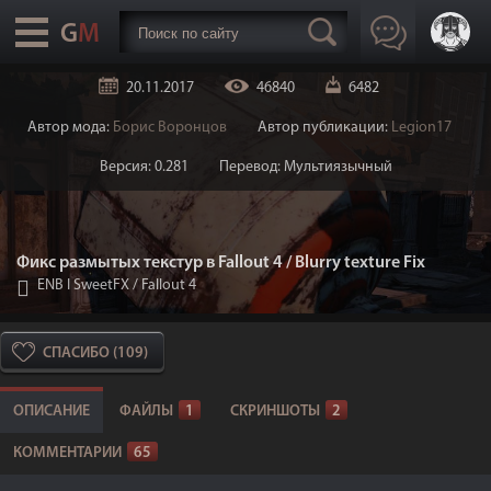
20.11.2017
46840
6482
Автор мода:
Борис Воронцов
Автор публикации:
Legion17
Версия: 0.281
Перевод: Мультиязычный
Фикс размытых текстур в Fallout 4 / Blurry texture Fix
ENB I SweetFX
/
Fallout 4
СПАСИБО (109)
ОПИСАНИЕ
ФАЙЛЫ
1
СКРИНШОТЫ
2
КОММЕНТАРИИ
65