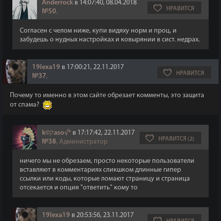
Anderrock
в 14:07:40, 08.04.2018
НРАВИТСЯ
№50
,
Согласен с челом ниже, купи видяху норм и проц, и
забудешь о нудных настройках и ковырянии в сист. недрах.
19lexa19
в 17:00:21, 22.11.2017
НРАВИТСЯ
№37
,
Почему то именно в этом сайте обрезает комменты, это защита
от спама?
k©קaso√®
в 17:17:42, 22.11.2017
НРАВИТСЯ (2)
№38
, Администратор
ничего мы не обрезаем, просто некоторые пользователи
вставляют в комментариях сликшком длинные гипер
ссылки или коды, которые ломают страницу и страница
отсекается и опция "ответить" кому то
19lexa19
в 20:53:56, 23.11.2017