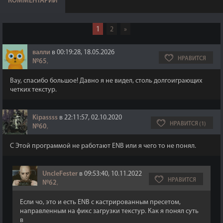
КОММЕНТАРИИ
1
2
»
валли
в 00:19:28, 18.05.2026
НРАВИТСЯ
№65
,
Вау, спасибо большое! Давно я не видел, столь долгоиграющих
четких текстур.
Kipassss
в 22:11:57, 02.10.2020
НРАВИТСЯ (1)
№60
,
С Этой программой не работают ENB или я чего то не понял.
UncleFester
в 09:53:40, 10.11.2022
НРАВИТСЯ
№62
,
Если чо, это и есть ENB с кастрированным пресетом,
направленным на фикс загрузки текстур. Как я понял суть
в