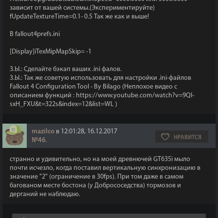
зависит от вашей системы.(Экспериментируйте)
fUpdateTextureTime=0.1- 0.5 Так же как и выше!
В fallout4prefs.ini
[Display]iTexMipMapSkip= -1
З.Ы.: Сделайте бэкап ваших .ini фалов.
З.Ы.: Так же советую использовать для настройки .ini-файлов
Fallout 4 Configuration Tool - By Bilago (Неплохое видео с
описанием функций : https://www.youtube.com/watch?v=9Ql-
sxH_FXU&t=322s&index=12&list=WL )
mazilco
в 12:01:28, 16.12.2017
НРАВИТСЯ
№46
,
странно и удивительно, но на моей древнючей GT635i мыло
почти исчезло, когда поставил вертикальную синхронизацию в
значение "2" (ограничение в 30fps). При том даже в самом
багованом месте бостона (у Добрососедства) тормозов и
дерганий не наблюдаю.