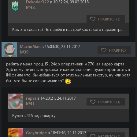
Dekoder322
в 10:52:24, 09.02.2018
№48
,
НРАВИТСЯ (3)
Как это сделать? Не нашёл в настройках такого параметра.
MachoMan
в 15:03:30, 23.11.2017
НРАВИТСЯ
№39
,
ребята у меня проц. i5 . 24gb оперативки и 770_ая видео карта
2gb кому не лень подскажите какие значения нужно прописать в
INI файле что_бы избавиться от этих мыльных текстур, ну или хотя
бы - что-бы не сильно мылило?
герат
в 14:20:21, 24.11.2017
НРАВИТСЯ (1)
№41
,
Купить 4Гб видеокарту.
Greybridge
в 18:41:46, 24.11.2017