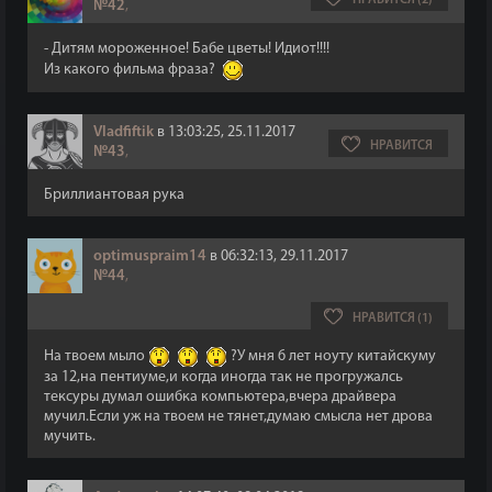
НРАВИТСЯ (2)
№42
,
- Дитям мороженное! Бабе цветы! Идиот!!!!
Из какого фильма фраза?
Vladfiftik
в 13:03:25, 25.11.2017
НРАВИТСЯ
№43
,
Бриллиантовая рука
optimuspraim14
в 06:32:13, 29.11.2017
№44
,
НРАВИТСЯ (1)
На твоем мыло
?У мня 6 лет ноуту китайскуму
за 12,на пентиуме,и когда иногда так не прогружалсь
тексуры думал ошибка компьютера,вчера драйвера
мучил.Если уж на твоем не тянет,думаю смысла нет дрова
мучить.