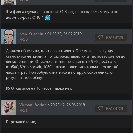
№54
,
Эта фикса сделана на основе ENB , судя по содержимому и не
должна жрать ФПС ?
Ivan_Susanin
в 01:23:35, 26.02.2019
НРАВИТСЯ
№53
,
Движок обновили, не спасает ничего. Текстуры на секунду
становятся четкими, а потом расплываются и так повторяется до
бесконечности. От железа точно не зависит(i7 9700, ssd corsair
mp500, 32gb corsair, 1080), глюки появились только после 100
часов игры. Попробую откатится на старую сохранёнку, о
результатах сообщу.
PS Откатился на 10 часов, глюка нет.
Virman_Adrian
в 20:25:42, 26.08.2018
НРАВИТСЯ
№51
,
Перезалейте мод