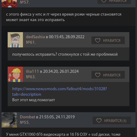
НРАВИТСЯ
№57
,
с этого фикса у нпс и гг через время рожи черные становятся
может знает как это исправить
dedSashia
в 00:15:45, 28.09.2022
НРАВИТСЯ
№61
,
получилось исправить? столкнулся с той же проблемой
ilia111
в 20:34:20, 26.01.2024
НРАВИТСЯ
№63
,
https://www.nexusmods.com/fallout4/mods/31028?
tab=description
Вот этот мод помогает
Dombat
в 21:55:05, 24.11.2019
НРАВИТСЯ (5)
№55
,
У меня GTX1060 6Гб видеокарта и 16 Гб ОЗУ + ssd диски, тоже