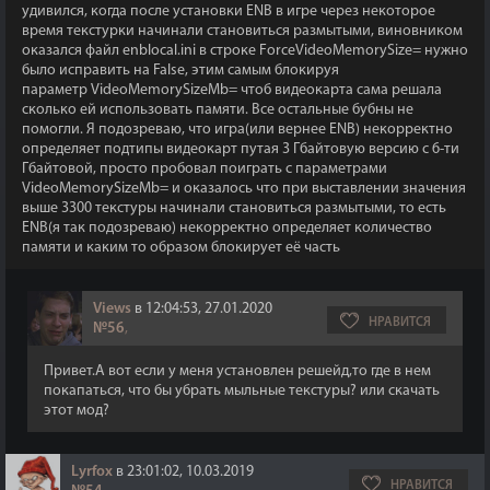
удивился, когда после установки ENB в игре через некоторое
время текстурки начинали становиться размытыми, виновником
оказался файл enblocal.ini в строке ForceVideoMemorySize= нужно
было исправить на False, этим самым блокируя
параметр VideoMemorySizeMb= чтоб видеокарта сама решала
сколько ей использовать памяти. Все остальные бубны не
помогли. Я подозреваю, что игра(или вернее ENB) некорректно
определяет подтипы видеокарт путая 3 Гбайтовую версию с 6-ти
Гбайтовой, просто пробовал поиграть с параметрами
VideoMemorySizeMb= и оказалось что при выставлении значения
выше 3300 текстуры начинали становиться размытыми, то есть
ENB(я так подозреваю) некорректно определяет количество
памяти и каким то образом блокирует её часть
Views
в 12:04:53, 27.01.2020
НРАВИТСЯ
№56
,
Привет.А вот если у меня установлен решейд,то где в нем
покапаться, что бы убрать мыльные текстуры? или скачать
этот мод?
Lyrfox
в 23:01:02, 10.03.2019
НРАВИТСЯ