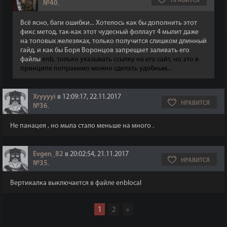
НРАВИТСЯ
№40
,
Всё ясно, баги ошибки... Хотелось как бы дополнить этот
фикс метод, так-как этот чудесный фоллаут 4 мылит даже
на топовых железяках, только получится слишком длинный
гайд, и как бы Боря Воронцов запрещает заливать его
файлы
enb, только указывать ссылку на его сайт, но это в
принципе поправимо можно сделать удобным...
Xryyyyi
в 12:09:17, 22.11.2017
НРАВИТСЯ
№36
,
Не панацея , но мыла стало меньше на много .
Evgen_82
в 20:02:54, 21.11.2017
НРАВИТСЯ
№35
,
Вертикалка выключается в файле enblocal
1
2
»