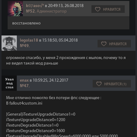
k©קaso√®
в 20:49:13, 26.08.2018
НРАВИТСЯ
№52
, Администратор
восстановлено
legolas18
в 15:18:50, 05.04.2018
НРАВИТСЯ
№49
,
огромное спасибо, у меня 2 прохождения с мылом, почему то я
не видел такой мод раньше
enax
в 10:59:25, 24.12.2017
НРАВИТСЯ (1)
№47
,
Мне отлично помогло без потери фпс следующее :
В fallout4custom.ini
[General]iTextureUpgradeDistance1=0
iTextureUpgradeDistance0=1200
iTextureDegradeDistance1=0
iTextureDegradeDistance0=1600
fTextureUpgradeDisabledMinSpeed=6000.0000 или 5000.0000