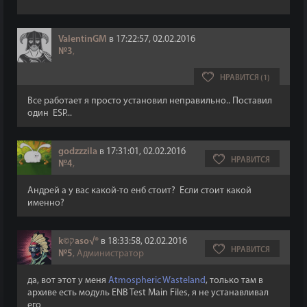
ValentinGM
в 17:22:57, 02.02.2016
№3
,
НРАВИТСЯ (1)
Все работает я просто установил неправильно.. Поставил
один ESP...
godzzzila
в 17:31:01, 02.02.2016
НРАВИТСЯ
№4
,
Андрей а у вас какой-то енб стоит? Если стоит какой
именно?
k©קaso√®
в 18:33:58, 02.02.2016
НРАВИТСЯ
№5
, Администратор
да, вот этот у меня
Atmospheric Wasteland
, только там в
архиве есть модуль ENB Test Main Files, я не устанавливал
его