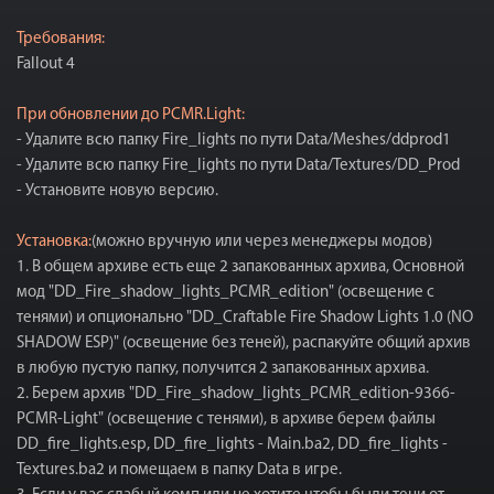
Требования:
Fallout 4
При обновлении до PCMR.Light:
- Удалите всю папку Fire_lights по пути Data/Meshes/ddprod1
- Удалите всю папку Fire_lights по пути Data/Textures/DD_Prod
- Установите новую версию.
Установка:
(можно вручную или через менеджеры модов)
1. В общем архиве есть еще 2 запакованных архива, Основной
мод "DD_Fire_shadow_lights_PCMR_edition" (освещение с
тенями) и опционально "DD_Craftable Fire Shadow Lights 1.0 (NO
SHADOW ESP)" (освещение без теней), распакуйте общий архив
в любую пустую папку, получится 2 запакованных архива.
2. Берем архив "DD_Fire_shadow_lights_PCMR_edition-9366-
PCMR-Light" (освещение с тенями), в архиве берем файлы
DD_fire_lights.esp, DD_fire_lights - Main.ba2, DD_fire_lights -
Textures.ba2 и помещаем в папку Data в игре.