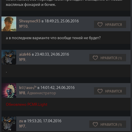
масляных фонарей и бочек.
Shvaynec93
в 18:49:23, 25.06.2016
НРАВИТСЯ
№10
,
а в последнем варианте что вообще теней не будет?
aizk46
в 23:40:33, 24.06.2016
НРАВИТСЯ (1)
№9
,
.
k©קaso√®
в 14:01:42, 24.06.2016
НРАВИТСЯ
№8
, Администратор
Обновлено PCMR.Light
zu
в 19:53:20, 17.04.2016
НРАВИТСЯ (1)
№7
,