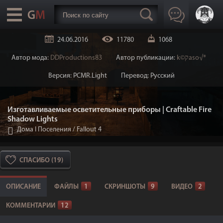
24.06.2016
11780
1068
Автор мода:
DDProductions83
Автор публикации:
k©קaso√®
Версия: PCMR.Light
Перевод: Русский
Изготавливаемые осветительные приборы | Craftable Fire
Shadow Lights
Дома I Поселения
/
Fallout 4
СПАСИБО (19)
ОПИСАНИЕ
ФАЙЛЫ
1
СКРИНШОТЫ
9
ВИДЕО
2
КОММЕНТАРИИ
12