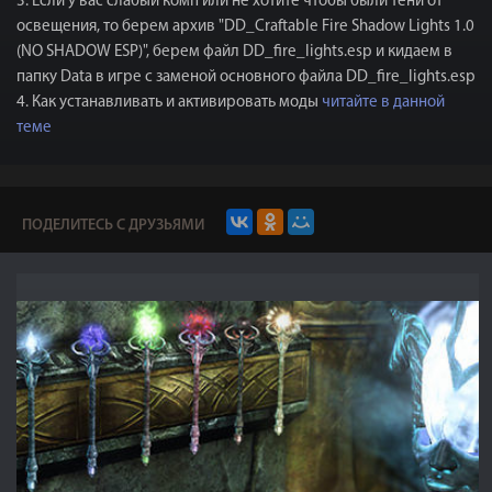
3. Если у вас слабый комп или не хотите чтобы были тени от
освещения, то берем архив "DD_Craftable Fire Shadow Lights 1.0
(NO SHADOW ESP)", берем файл DD_fire_lights.esp и кидаем в
папку Data в игре с заменой основного файла DD_fire_lights.esp
4. Как устанавливать и активировать моды
читайте в данной
теме
ПОДЕЛИТЕСЬ С ДРУЗЬЯМИ