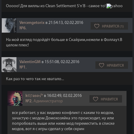
Ооооо! Для виллы из Clean Settlement S'n'B - самое то!
Vercengetorix
в 21:54:13, 02.02.2016
НРАВИТСЯ (1)
№6
,
На мой взгляд подойдёт больше в Скайрим,нежели в Фоллаут.В
целом плюс!
ValentinGM
в 15:51:08, 02.02.2016
НРАВИТСЯ
№1
,
Как раз то чего так не хватало...
k©קaso√®
в 16:02:49, 02.02.2016
НРАВИТСЯ
№2
, Администратор
все работает, у вас видимо конфликт с каким то модом,
зачастую с модом Домохозяйка это происходит, ну или
попробовать выше или ниже мод переместить в списке
модов, вот я с игры сделал у себя скрин