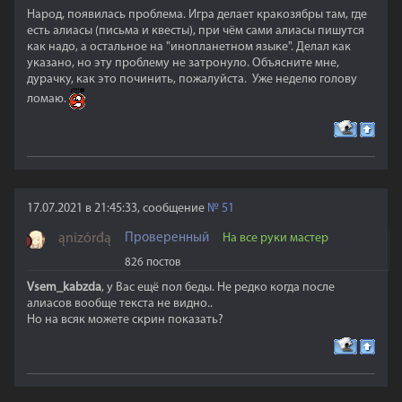
Народ, появилась проблема. Игра делает кракозябры там, где
есть алиасы (письма и квесты), при чём сами алиасы пишутся
как надо, а остальное на "инопланетном языке". Делал как
указано, но эту проблему не затронуло. Объясните мне,
дурачку, как это починить, пожалуйста. Уже неделю голову
ломаю.
17.07.2021 в 21:45:33, сообщение
№
51
ąnizórđą
Проверенный
На все руки мастер
826 постов
Vsem_kabzda
, у Вас ещё пол беды. Не редко когда после
алиасов вообще текста не видно..
Но на всяк можете скрин показать?