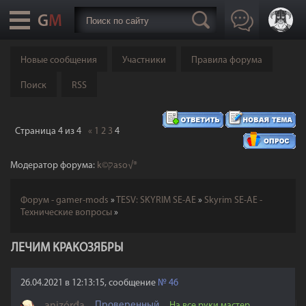
Новые сообщения
Участники
Правила форума
Поиск
RSS
Страница
4
из
4
«
1
2
3
4
Модератор форума:
k©קaso√®
Форум - gamer-mods
»
TESV: SKYRIM SE-AE
»
Skyrim SE-AE -
Технические вопросы
»
ЛЕЧИМ КРАКОЗЯБРЫ
26.04.2021 в 12:13:15, сообщение
№
46
Проверенный
На все руки мастер