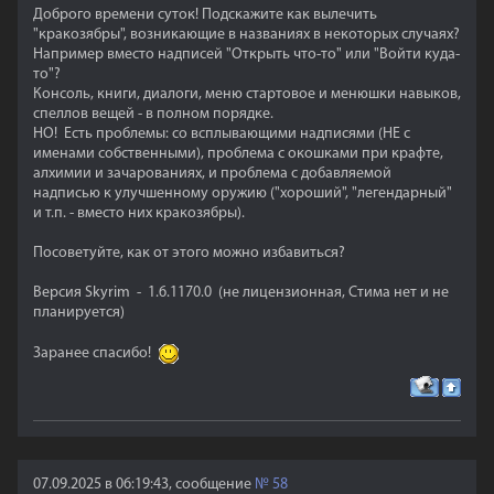
Доброго времени суток! Подскажите как вылечить
"кракозябры", возникающие в названиях в некоторых случаях?
Например вместо надписей "Открыть что-то" или "Войти куда-
то"?
Консоль, книги, диалоги, меню стартовое и менюшки навыков,
спеллов вещей - в полном порядке.
НО! Есть проблемы: со всплывающими надписями (НЕ с
именами собственными), проблема с окошками при крафте,
алхимии и зачарованиях, и проблема с добавляемой
надписью к улучшенному оружию ("хороший", "легендарный"
и т.п. - вместо них кракозябры).
Посоветуйте, как от этого можно избавиться?
Версия Skyrim - 1.6.1170.0 (не лицензионная, Стима нет и не
планируется)
Заранее спасибо!
07.09.2025 в 06:19:43, сообщение
№
58