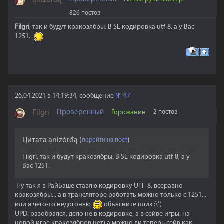
ąnizórđą
826 постов
Filgri
, так и будут кракозябры. В SE кодировка utf-8, а у Вас
1251.
26.04.2021 в 14:19:34, сообщение
№
47
Filgri
Проверенный
Горожанин
2 постов
Цитата
ąnizórđą
(
)
Filgri, так и будут кракозябры. В SE кодировка utf-8, а у
Вас 1251.
Ну так я в РайБаше ставлю кодировку UTF-8, всеравно
кракозябры... а в трансляторе работать можно только с 1251...
или я чего-то недогоняю
объясните плиз :\'(
UPD: разобрался, дело не в кодировке, а в сейве игры. на
новой игре кракозябров нет) а можно ли теперь сейв как-