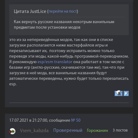
Цитата
JustLice
(
)
Как вернуть русские названия некотрым ванильным
предметам после установки модов
это из-за непереведённых модов, так-как они в списке
загрузки располагаются ниже мастерфайлов игры и
перезаписывают их, поэтому исправить можно только
переведя эти моды, какой-нибудь программой-переводчиком.
Я рекомендую
esp/esm translator
она работает в том числе с
базами игр (англо-русские, скачиваются там-же), так-что при
загрузке в неё мода, все ванильные названия будут
автоматически переведены, нужно будет только перезаписать
esp.
17.07.2021 в 21:27:00, сообщение
№
50
Vsem_kabzda
Проверенный
Горожанин
3 постов